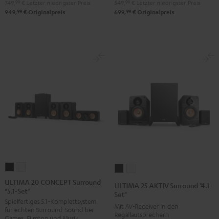
749,
99
€
Letzter niedrigster Preis
549,
99
€
Letzter niedrigster Preis
"5.1-
"5.1-
Set"
Set"
99
99
949,
€
Originalpreis
699,
€
Originalpreis
Set"
Set"
Schwarz
Weiß
Schwarz
Weiß
ULTIMA
ULTIMA
ULTIMA
ULTIMA
20
20
25
25
ULTIMA 20 CONCEPT Surround
ULTIMA 25 AKTIV Surround "4.1-
"5.1-Set"
CONCEPT
CONCEPT
AKTIV
AKTIV
Set"
Spielfertiges 5.1-Komplettsystem
Surround
Surround
Surround
Surround
Mit AV-Receiver in den
für echten Surround-Sound bei
"5.1-
"5.1-
Regallautsprechern
"4.1-
"4.1-
Games, Filmton und Musik