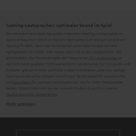
Gaming-Lautsprecher: optimaler Sound im Spiel
Du möchtest beim Spiel das echte mittendrin-Feeling und komplett ins
Game eintauchen? Wenn an deinem heimischen Schreibtisch bereits ein
Gaming PC steht, dann hast du sicherlich zumindest bereits darüber
nachgedacht ihn früher oder später auch mit einem Lautsprecher-Set
auszustatten. Die Tonwiedergabe der integrierten
PC-Lautsprecher
ist
nämlich meist qualitativ nicht ausreichend. Lautsprecher für Computer und
Konsolen gibt es in Hülle und Fülle in allen Preisklassen, aber nur wenige
Gaming Lautsprecher klingen wirklich gut. Teufel bietet PC-Lautsprecher
und
Soundbars
für Laptops und Konsolen an, die für hohe Klangqualität
stehen. Zusätzliche Hilfe bei der Auswahl findest du auch in unserer
Kaufberatung für Lautsprecher.
Mehr anzeigen
Welche Teufel PC-Lautsprecher sind besser?
Die Entscheidung,
welche PC-Lautsprecher
du auswählst, liegt ganz bei dir.
Prinzipiell solltest du vorab überlegen, ob du ein
oder aber ein
Stereo-Set
zum Gaming möchtest.
Surround-System
Für guten Stereosound kannst du
verwenden, wie
2.1 PC-Lautsprecher