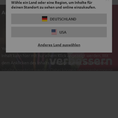
Wähle ein Land oder eine Region, um Inhalte für
deinen Standort zu sehen und online einzukaufen.
An dieser Stelle befindet sich ein Video
DEUTSCHLAND
EINMALIG ZUSTIMMEN UND ANZEIGEN
USA
Externe Inhalte immer anzeigen? In den Daten‑Einstellungen aktivieren
Anderes Land auswählen
YouTube-/Vimeo-Videos sind externe Inhalte. Der externe
Inhalt kann hier mit nur einem Klick angezeigt werden. Mit
dem Anklicken des Inhalts wird zugestimmt, dass externe
Inhalte angezeigt werden. Dabei können personenbezogene
Daten an Drittplattformen übermittelt werden.
Weitere
Informationen sind in der Datenschutzerklärung unter I zu
finden
.