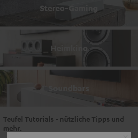
Stereo-Gaming
Heimkino
Soundbars
Teufel Tutorials - nützliche Tipps und
mehr.