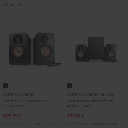
6 Produkte
ULTIMA
ULTIMA
ULTIMA
ULTIMA
25
25
25
25
ULTIMA 25 AKTIV
ULTIMA 25 AKTIV Club Edition
AKTIV
AKTIV
AKTIV
AKTIV
Spielfertig mit Verstärker im
Zusätzlich mit Subwoofer für
Lautsprecher
größere Räume
Night
Pure
Club
Club
Black
White
Edition
Edition
499,
€
799,
€
99
99
Night
Pure
399,
99
€
Letzter niedrigster Preis
699,
99
€
Letzter niedrigster Preis
Black
White