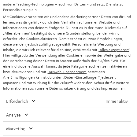
Stereo-Miniklinke-Kabel verbunden werden. Alternativ hierzu kannst du
andere Tracking-Technologien – auch von Dritten - und setzt Dienste zur
r
bei unseren Systemen mit integrierter USB Soundkarte logischerweise
Personalisierung ein.
auch den
USB-Anschluss
verwenden.
a
Mit Cookies verarbeiten wir und andere Marketingpartner Daten von dir und
lernen, was dir gefällt - durch dein Verhalten auf unserer Website und
Für den Anschluss eines 5.1-Lautsprechersystems sollten drei analoge
n
Informationen von deinem Endgerät. Du hast es in der Hand: Klickst du auf
Kategorien
Ausgänge am PC zur Verfügung stehen. Achte bei Digital-Eingängen auf
„Alles ablehnen“
m
bestätigst du unsere Grundeinstellung, bei der wir nur
entsprechende Digital-Ausgänge, wie einen "Optical Out" (Toslink-
erforderliche Cookies aktivieren. Damit erhältst du zwar Empfehlungen,
Anschluss), an der Soundkarte, um einen optimalen Sound zu
HEIMKINO
e
diese werden jedoch zufällig ausgewählt. Personalisierte Werbung und
Unternehmen
gewährleisten. In unserem Ratgeber erklären wir, wie du deine
Soundkarte
Inhalte, die wirklich relevant für dich sind, erhältst du mit
„Alles akzeptieren“
.
l
an dein Soundsystem anschließt
.
Hier willigst du der Verwendung aller Cookies ein sowie der Weitergabe und
HEIMKINO-KOMPLETTANLAGEN
SUPPORT
der Verarbeitung deiner Daten in Staaten außerhalb der EU/des EWR. Für
d
Teufel Onlineshops
Welche Einstellungen muss ich beachten?
eine individuelle Auswahl kannst du jede Kategorie auch einzeln aktivieren
SOUNDBAR
u
bzw. deaktivieren und mit
„Auswahl übernehmen“
bestätigen.
Wenn du ein Soundsystem am PC nutzt, so hängt die Auswahl der
KARRIERE
DEUTSCHLAND
Alle Einwilligungen kannst du unter „Daten-Einstellungen“ jederzeit
möglichen Einstellungen von der Art des Anschlusses ab. Sofern du den
n
HIFI-LAUTSPRECHER
anpassen und mit Wirkung für die Zukunft widerrufen. Schau dir für weitere
digitalen Ausgang deiner Soundkarte nutzt, solltest du die Einstellungen in
PRESSE & MARKETING
Informationen auch unsere
g
Datenschutzerklärung
und das
Impressum
an.
der Treibersoftware deiner Soundkarte überprüfen und bestenfalls ein
ÖSTERREICH
SMART HOME
digitales Ausgabeformat wie Dolby Digital wählen. Gleiches gilt für den
GESCHÄFTSKUNDEN
Erforderlich
Immer aktiv
analogen Anschluss über Klinke (3,5 mm). Nutzt du den USB-Anschluss und
die Onboard Soundkarte des Soundsystems, solltest du die Einstellungen in
SCHWEIZ
BLUETOOTH-LAUTSPRECHER
PARTNERPROGRAMM
Analyse
der Software deines Soundsystems vornehmen (Teufel Audio Center z. B.)
und parallel die Ausgabeeinstellungen am Rechner überprüfen
KOPFHÖRER
NIEDERLANDE
BLOG
(Lautsprechersymbol).
Marketing
Bei Konsolen wie einer Playstation, Xbox oder einer Nintendo Switch,
BLUETOOTH-KOPFHÖRER