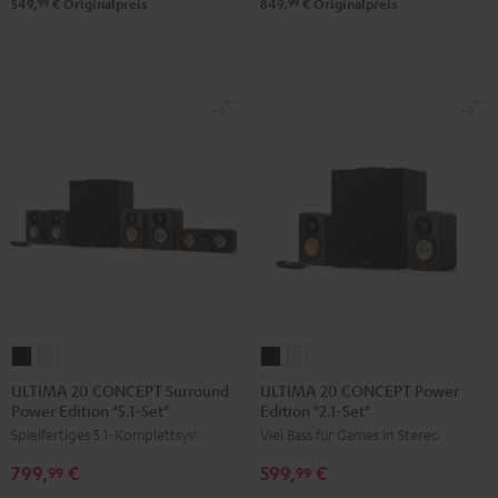
99
99
549,
€
Originalpreis
849,
€
Originalpreis
ULTIMA
ULTIMA
ULTIMA
ULTIMA
20
20
20
20
ULTIMA 20 CONCEPT Surround
ULTIMA 20 CONCEPT Power
Power Edition "5.1-Set"
Edition "2.1-Set"
CONCEPT
CONCEPT
CONCEPT
CONCEPT
Spielfertiges 5.1-Komplettsystem
Viel Bass für Games in Stereo
Surround
Surround
Power
Power
Power
Power
Edition
Edition
799,
€
599,
€
99
99
Edition
Edition
"2.1-
"2.1-