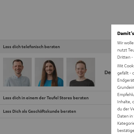
Damit‘s
Wir wolle
Lass dich telefonisch beraten
nutzt Te
Dritten -
Mit Cook
Deine Kauf
gefällt 
Endgerät.
Grundeins
Empfehlu
Lass dich in einem der Teufel Stores beraten
Inhalte, 
du der V
Lass Dich als Geschäftskunde beraten
Daten in
Kategori
bestätig