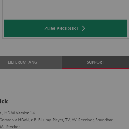
ZUM PRODUKT
LIEFERUMFANG
SUPPORT
ick
, HDMI Version 1.4
eräte via HDMI, z.B. Blu-ray-Player, TV, AV-Receiver, Soundbar
DMI-Stecker