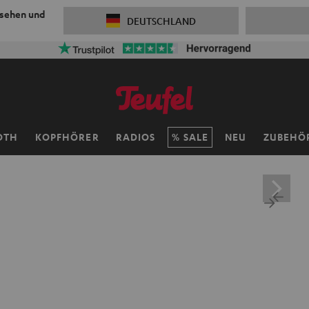
 sehen und
DEUTSCHLAND
OTH
KOPFHÖRER
RADIOS
SALE
NEU
ZUBEHÖ