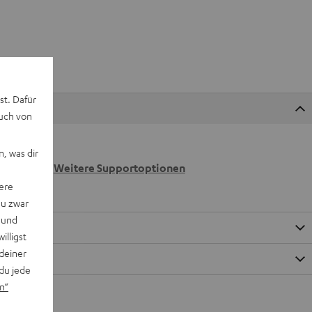
st. Dafür
auch von
 wir
, was dir
n.
Weitere Supportoptionen
ere
du zwar
 und
willigst
deiner
du jede
n“