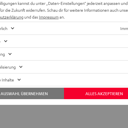
willigungen kannst du unter „Daten-Einstellungen“ jederzeit anpassen und
für die Zukunft widerrufen. Schau dir für weitere Informationen auch uns
utzerklärung
und das
Impressum
an.
DMI-Kabel 1.4 C1515V
rlich
Imme
e
ing
lisierung
 Inhalte
AUSWAHL ÜBERNEHMEN
ALLES AKZEPTIEREN