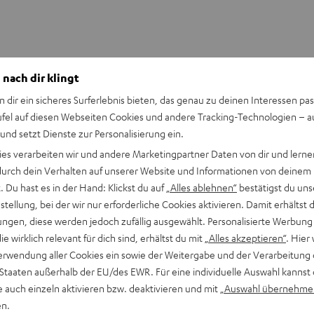
 nach dir klingt
n dir ein sicheres Surferlebnis bieten, das genau zu deinen Interessen pas
ufel auf diesen Webseiten Cookies und andere Tracking-Technologien – 
 und setzt Dienste zur Personalisierung ein.
Keinen Store in der Nähe? Kein Problem,
ies verarbeiten wir und andere Marketingpartner Daten von dir und lernen
beratung
beraten dich auch persönlich am Telefo
- durch dein Verhalten auf unserer Website und Informationen von deinem
Hier Termin buchen
 Du hast es in der Hand: Klickst du auf
„Alles ablehnen“
bestätigst du uns
tellung, bei der wir nur erforderliche Cookies aktivieren. Damit erhältst 
ngen, diese werden jedoch zufällig ausgewählt. Personalisierte Werbung
die wirklich relevant für dich sind, erhältst du mit
„Alles akzeptieren“
. Hier 
erwendung aller Cookies ein sowie der Weitergabe und der Verarbeitung 
 Staaten außerhalb der EU/des EWR. Für eine individuelle Auswahl kannst 
e auch einzeln aktivieren bzw. deaktivieren und mit
„Auswahl übernehme
en.