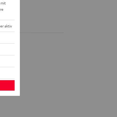
 mit
ere
r aktiv