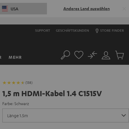
Anderes Land auswählen
USA
SUPPORT
GESCHÄFTSKUNDEN
STORE FINDER
No
R
MEHR
Suche
Mein
Artikel
Konto
im
Warenk
(138)
1,5 m HDMI-Kabel 1.4 C1515V
Farbe:
Schwarz