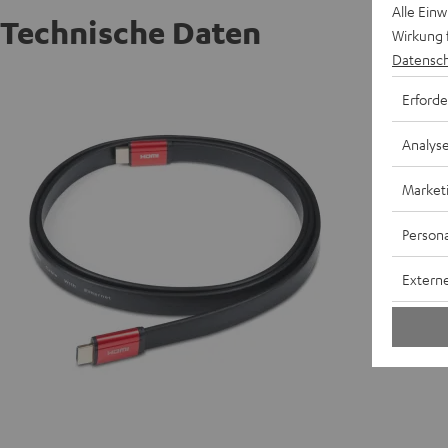
Alle Ein
Technische Daten
Wirkung 
Datensch
1,5 m H
Erforde
Analys
Market
Persona
Externe