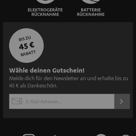
BIS ZU
45 €
RABATT
N
Wähle deinen Gutschein!
Melde dich für den Newsletter an und erhalte bis zu
e
45 € als Dankeschön.
w
s
JETZT
EMAIL
l
ANME
WIDGET
e
t
t