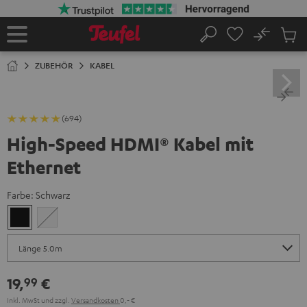
ZUM
NHALT
RINGEN
No
Abs
Startseite
Suche
Artike
im
ZUBEHÖR
KABEL
Waren
(694)
High-Speed HDMI® Kabel mit
Ethernet
Farbe:
Schwarz
Schwarz
Weiß
19,
€
99
Inkl. MwSt
und zzgl.
Versandkosten
0,‐ €