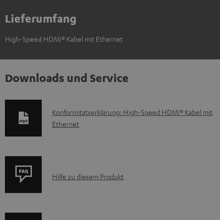
Lieferumfang
High-Speed HDMI® Kabel mit Ethernet
Downloads und Service
D
Konformitätserklärung: High-Speed HDMI® Kabel mit
Ethernet
o
k
u
m
P
Hilfe zu diesem Produkt
e
r
n
o
t