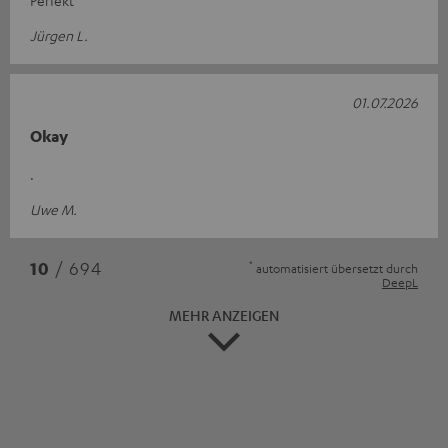
Perfekt
Jürgen L.
01.07.2026
Okay
.
Uwe M.
*
10
/ 694
automatisiert übersetzt durch
DeepL
MEHR ANZEIGEN