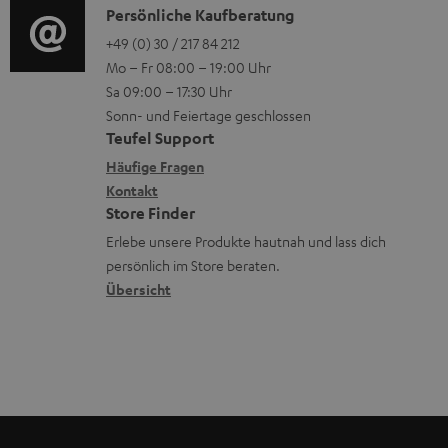
i
K
Persönliche Kaufberatung
g
e
e
m
o
o
+49 (0) 30 / 217 84 212
e
n
n
V
Mo – Fr 08:00 – 19:00 Uhr
-
n
r
z
e
Sa 09:00 – 17:30 Uhr
L
t
ä
u
r
Sonn- und Feiertage geschlossen
e
a
t
Teufel Support
r
s
x
k
e
Häufige Fragen
G
a
i
Kontakt
t
R
a
n
Store Finder
k
d
ü
r
d
Erlebe unsere Produkte hautnah und lass dich
o
a
c
a
persönlich im Store beraten.
n
t
k
Übersicht
n
e
n
t
n
a
i
h
e
m
e