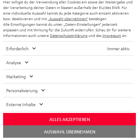
Hier willigst du der Verwendung aller Cookies ein sowie der Weitergabe und
der Verarbeitung deiner Daten in Staaten außerhalb der EU/des EWR. Für
BLUETOOTH-KOPFHÖRER
NEWSLETTER
eine individuelle Auswahl kannst du jede Kategorie auch einzeln aktivieren
BELGIEN
bzw. deaktivieren und mit
„Auswahl übernehmen“
bestätigen.
STEREOANLAGEN
Alle Einwilligungen kannst du unter „Daten-Einstellungen“ jederzeit
STORES
anpassen und mit Wirkung für die Zukunft widerrufen. Schau dir für weitere
FRANKREICH
LAUTSPRECHER
Informationen auch unsere
Datenschutzerklärung
und das
Impressum
an.
DEINE VORTEILE BEI TEUFEL
Erforderlich
Immer aktiv
POLEN
ULTIMA-SERIE
TEUFEL STORY
Analyse
IN-EAR-KOPFHÖRER
SPANIEN
UNSER MANAGEMENT
Marketing
FANSHOP
NACHHALTIGKEIT
ITALIEN
NEUHEITEN
Personalisierung
Technische Änderungen, Tippfehler und Irrtum vorbehalten. Das auf unseren
UNSERE WERTE
Fotos abgebildete Zubehör ist nicht im Lieferumfang enthalten. Etwaige
USA
Entsorgungsgebühren für Batterien sind im Preis inbegriffen.
Externe Inhalte
BILDUNGSRABATT
©2026 Lautsprecher Teufel GmbH - All rights reserved.
WEITERE LÄNDER
ALLES AKZEPTIEREN
GESCHENKGUTSCHEIN
Chat
Impressum
AGB
Datenschutz
Daten-Einstellungen
EU Data Act
AUSWAHL ÜBERNEHMEN
starten
BARRIEREFREIHEIT
Vertrag widerrufen