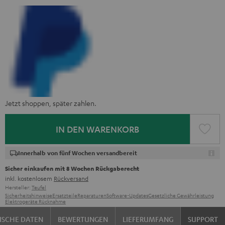
Jetzt shoppen, später zahlen.
IN DEN WARENKORB
Innerhalb von fünf Wochen versandbereit
Sicher einkaufen mit 8 Wochen Rückgaberecht
inkl. kostenlosem
Rückversand
Hersteller:
Teufel
Sicherheitshinweise
Ersatzteile
Reparaturen
Software-Updates
Gesetzliche Gewährleistung
Elektrogeräte Rücknahme
ISCHE DATEN
BEWERTUNGEN
LIEFERUMFANG
SUPPORT