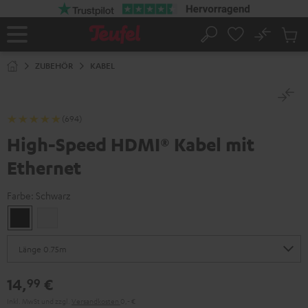
ZUM
NHALT
RINGEN
No
Abs
Startseite
Suche
Artike
im
ZUBEHÖR
KABEL
Waren
(694)
High-Speed HDMI® Kabel mit
Ethernet
Farbe:
Schwarz
Schwarz
Weiß
14,
€
99
Inkl. MwSt
und zzgl.
Versandkosten
0,‐ €