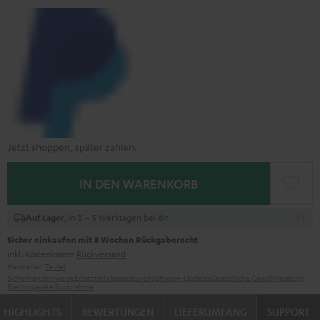
Jetzt shoppen, später zahlen.
IN DEN WARENKORB
, in 3 – 5 Werktagen bei dir
Auf Lager
Sicher einkaufen mit 8 Wochen Rückgaberecht
inkl. kostenlosem
Rückversand
Hersteller:
Teufel
Sicherheitshinweise
Ersatzteile
Reparaturen
Software-Updates
Gesetzliche Gewährleistung
Elektrogeräte Rücknahme
HIGHLIGHTS
BEWERTUNGEN
LIEFERUMFANG
SUPPORT