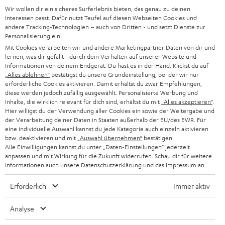
Wir wollen dir ein sicheres Surferlebnis bieten, das genau zu deinen
SOUNDBAR
u
KARRIERE
Interessen passt. Dafür nutzt Teufel auf diesen Webseiten Cookies und
DEUTSCHLAND
n
andere Tracking-Technologien – auch von Dritten - und setzt Dienste zur
HIFI-LAUTSPRECHER
Personalisierung ein.
PRESSE & MARKETING
g
Mit Cookies verarbeiten wir und andere Marketingpartner Daten von dir und
ÖSTERREICH
SMART HOME
lernen, was dir gefällt - durch dein Verhalten auf unserer Website und
GESCHÄFTSKUNDEN
Informationen von deinem Endgerät. Du hast es in der Hand: Klickst du auf
„Alles ablehnen“
bestätigst du unsere Grundeinstellung, bei der wir nur
SCHWEIZ
BLUETOOTH-LAUTSPRECHER
PARTNERPROGRAMM
erforderliche Cookies aktivieren. Damit erhältst du zwar Empfehlungen,
diese werden jedoch zufällig ausgewählt. Personalisierte Werbung und
KOPFHÖRER
Inhalte, die wirklich relevant für dich sind, erhältst du mit
„Alles akzeptieren“
.
NIEDERLANDE
BLOG
Hier willigst du der Verwendung aller Cookies ein sowie der Weitergabe und
der Verarbeitung deiner Daten in Staaten außerhalb der EU/des EWR. Für
BLUETOOTH-KOPFHÖRER
NEWSLETTER
eine individuelle Auswahl kannst du jede Kategorie auch einzeln aktivieren
BELGIEN
bzw. deaktivieren und mit
„Auswahl übernehmen“
bestätigen.
STEREOANLAGEN
Alle Einwilligungen kannst du unter „Daten-Einstellungen“ jederzeit
STORES
anpassen und mit Wirkung für die Zukunft widerrufen. Schau dir für weitere
FRANKREICH
LAUTSPRECHER
Informationen auch unsere
Datenschutzerklärung
und das
Impressum
an.
DEINE VORTEILE BEI TEUFEL
Erforderlich
Immer aktiv
POLEN
ULTIMA-SERIE
TEUFEL STORY
Analyse
IN-EAR-KOPFHÖRER
SPANIEN
UNSER MANAGEMENT