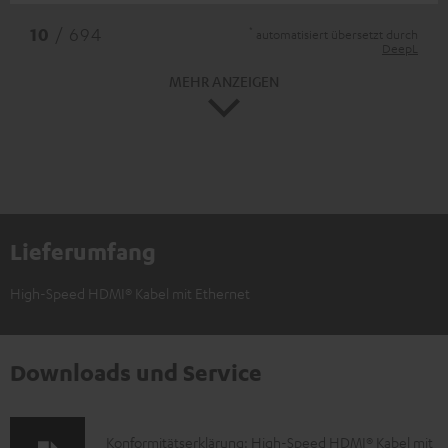
*
10
/ 694
automatisiert übersetzt durch
DeepL
MEHR ANZEIGEN
Lieferumfang
High-Speed HDMI® Kabel mit Ethernet
Downloads und Service
D
Konformitätserklärung: High-Speed HDMI® Kabel mit