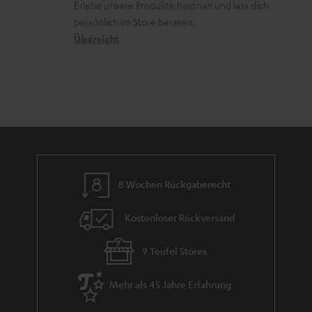
r
d
Erlebe unsere Produkte hautnah und lass dich
o
a
c
a
persönlich im Store beraten.
n
t
k
Übersicht
n
e
n
t
n
a
i
h
e
m
e
8 Wochen Rückgaberecht
Kostenloser Rückversand
9 Teufel Stores
Mehr als 45 Jahre Erfahrung