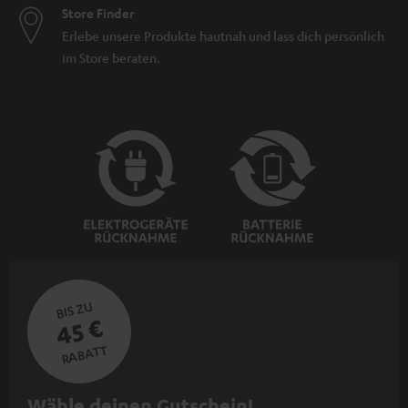
Store Finder
Erlebe unsere Produkte hautnah und lass dich persönlich
im Store beraten.
BIS ZU
45 €
RABATT
N
Wähle deinen Gutschein!