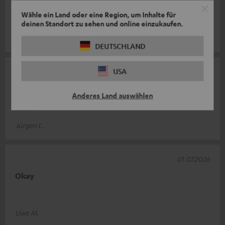
guter Qualität ist. Ich habe für meinen persönlichen Gebrauch
Wähle ein Land oder eine Region, um Inhalte für
ein Verläng
Komplette Bewertung lesen
deinen Standort zu sehen und online einzukaufen.
Michel R.
(automatisch übersetzt *)
DEUTSCHLAND
USA
02.07.2026
Perfekt
Anderes Land auswählen
Perfekt
Jürgen L.
01.07.2026
Okay
.
Uwe M.