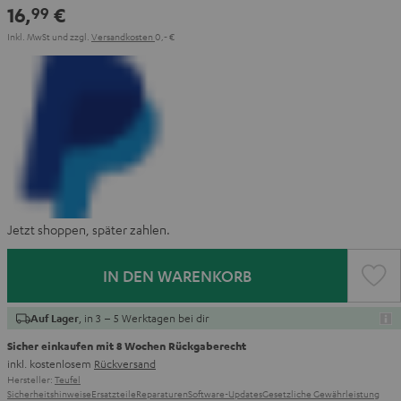
16,
€
99
Inkl. MwSt
und zzgl.
Versandkosten
0,‐ €
Jetzt shoppen, später zahlen.
IN DEN WARENKORB
, in 3 – 5 Werktagen bei dir
Auf Lager
Sicher einkaufen mit 8 Wochen Rückgaberecht
inkl. kostenlosem
Rückversand
Hersteller:
Teufel
Sicherheitshinweise
Ersatzteile
Reparaturen
Software-Updates
Gesetzliche Gewährleistung