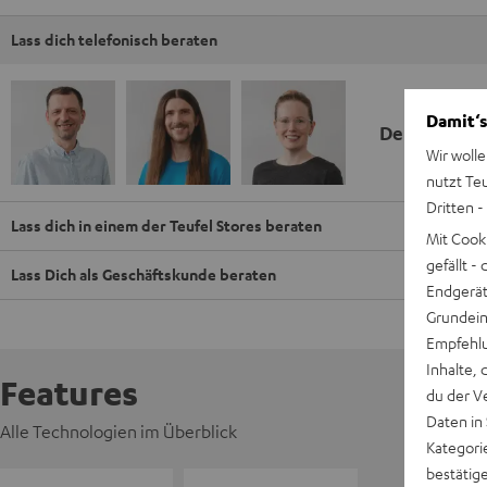
Lass dich telefonisch beraten
Damit‘s
Deine Kauf
Wir wolle
nutzt Te
Dritten -
Lass dich in einem der Teufel Stores beraten
Mit Cook
gefällt 
Lass Dich als Geschäftskunde beraten
Endgerät.
Grundeins
Empfehlu
Inhalte, 
Features
du der V
Daten in
Alle Technologien im Überblick
Kategori
bestätig