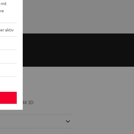
 mit
ere
r aktiv
50/60p und 4K 3D