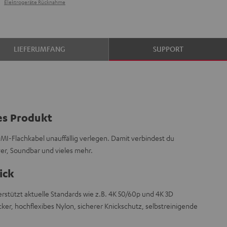
Elektrogeräte Rücknahme
LIEFERUMFANG
SUPPORT
es Produkt
DMI-Flachkabel unauffällig verlegen. Damit verbindest du
er, Soundbar und vieles mehr.
ick
tützt aktuelle Standards wie z.B. 4K 50/60p und 4K 3D
ker, hochflexibes Nylon, sicherer Knickschutz, selbstreinigende