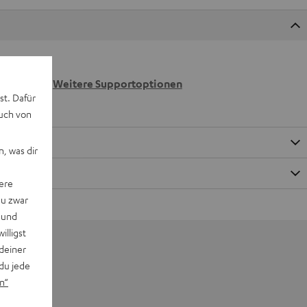
 wir
n.
Weitere Supportoptionen
st. Dafür
auch von
, was dir
ere
du zwar
 und
willigst
deiner
du jede
n“