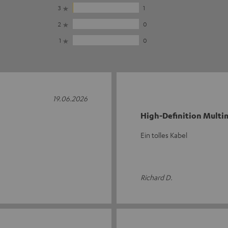
3
1
2
0
1
0
19.06.2026
High-Definition Multim
Ein tolles Kabel
Richard D.