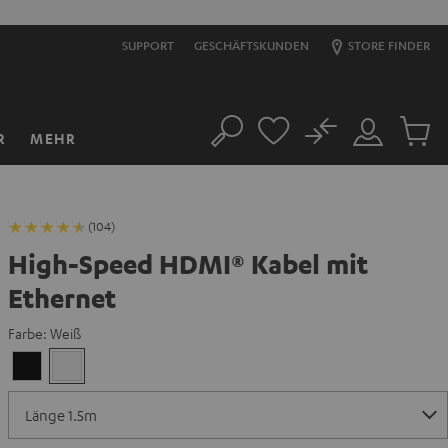
SUPPORT
GESCHÄFTSKUNDEN
STORE FINDER
No
R
MEHR
Suche
Mein
Artikel
Konto
im
Warenk
(104)
High-Speed HDMI® Kabel mit
Ethernet
Farbe:
Weiß
Schwarz
Weiß