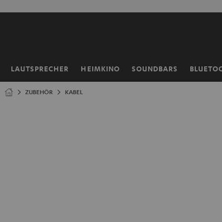
ZUM
NHALT
RINGEN
LAUTSPRECHER
HEIMKINO
SOUNDBARS
BLUETO
Startseite
ZUBEHÖR
KABEL