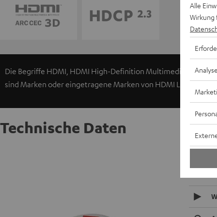
Alle Ein
Wirkung 
Datensch
Erforde
Analys
Die Begriffe HDMI, HDMI High-Definition Multimedia Interf
sind Marken oder eingetragene Marken von HDMI Licensing Adm
Market
Persona
Technische Daten
Externe
High-Sp
Highspe
W