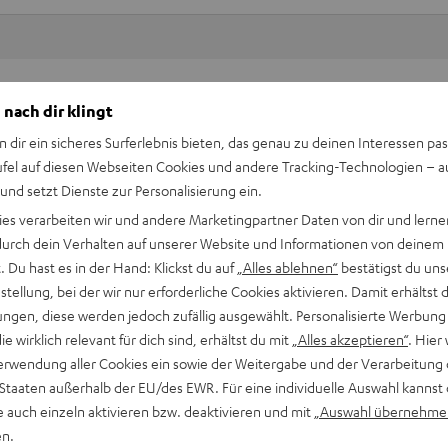
Keinen Store in der Nähe? Kein Problem,
 nach dir klingt
beratung
beraten dich auch persönlich am Telefo
n dir ein sicheres Surferlebnis bieten, das genau zu deinen Interessen pas
Hier Termin buchen
ufel auf diesen Webseiten Cookies und andere Tracking-Technologien – 
 und setzt Dienste zur Personalisierung ein.
ies verarbeiten wir und andere Marketingpartner Daten von dir und lernen
- durch dein Verhalten auf unserer Website und Informationen von deinem
 Du hast es in der Hand: Klickst du auf
„Alles ablehnen“
bestätigst du uns
tellung, bei der wir nur erforderliche Cookies aktivieren. Damit erhältst 
ngen, diese werden jedoch zufällig ausgewählt. Personalisierte Werbung
die wirklich relevant für dich sind, erhältst du mit
„Alles akzeptieren“
. Hier 
erwendung aller Cookies ein sowie der Weitergabe und der Verarbeitung 
 Staaten außerhalb der EU/des EWR. Für eine individuelle Auswahl kannst 
e auch einzeln aktivieren bzw. deaktivieren und mit
„Auswahl übernehme
en.