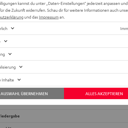
willigungen kannst du unter „Daten-Einstellungen“ jederzeit anpassen und
für die Zukunft widerrufen. Schau dir für weitere Informationen auch uns
utzerklärung
und das
Impressum
an.
rlich
Imme
e
ace, HDMI-Aufmachung (HDMI Trade Dress) und die HDMI-Logos
inistrator, Inc.
ing
lisierung
 Inhalte
eed HDMI® Kabel mit Ethernet
AUSWAHL ÜBERNEHMEN
ALLES AKZEPTIEREN
ed HDMI-Flachkabel unterstützt aktuelle Standards wie z.B. 4K 
iedergabe