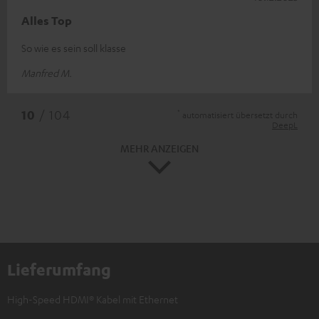
Alles Top
So wie es sein soll klasse
Manfred M.
*
10
/ 104
automatisiert übersetzt durch
DeepL
MEHR ANZEIGEN
Lieferumfang
High-Speed HDMI® Kabel mit Ethernet