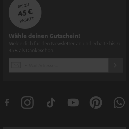
BIS ZU
45 €
RABATT
N
Wähle deinen Gutschein!
Melde dich für den Newsletter an und erhalte bis zu
e
45 € als Dankeschön.
w
s
JETZT
EMAIL
l
ANME
WIDGET
e
t
t
e
r
a