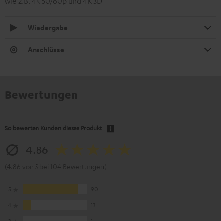
wie z.B. 4K 50/60p und 4K 3D
Wiedergabe
Anschlüsse
Bewertungen
So bewerten Kunden dieses Produkt
4.86
(4.86 von 5 bei 104 Bewertungen)
5
90
4
13
3
1