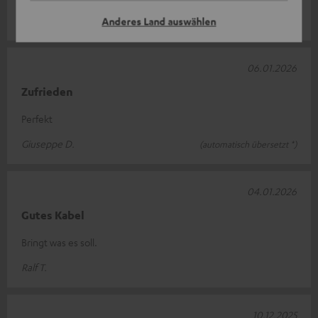
Ulysses H.
Anderes Land auswählen
06.01.2026
Zufrieden
Perfekt
Giuseppe D.
(automatisch übersetzt *)
04.01.2026
Gutes Kabel
Bringt was es soll.
Ralf T.
10.12.2025