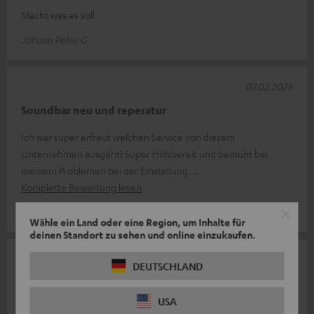
Macht was es soll
Johann Peter G.
07.02.2026
Soundbar neu und reperatur
Ich war super erfreut welchen Service von diesem
Unternehmen ausgeht! Super Hilfsbereit und bemüht bei
meinem Problemen bei der Einstellung
Komplette Bewertung lesen
Jörg Raeck R.
Wähle ein Land oder eine Region, um Inhalte für
deinen Standort zu sehen und online einzukaufen.
18.01.2026
DEUTSCHLAND
Zu empfehlen
USA
Funktioniert