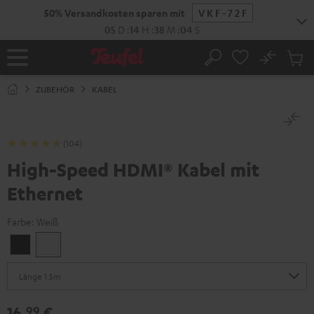
ZUM
50% Versandkosten sparen mit
VKF-72F
NHALT
RINGEN
05
D
:
14
H
:
38
M
:
04
S
No
Abs
Startseite
Suche
Artike
im
ZUBEHÖR
KABEL
Waren
(104)
High-Speed HDMI® Kabel mit
Ethernet
Farbe:
Weiß
Schwarz
Weiß
16,
€
99