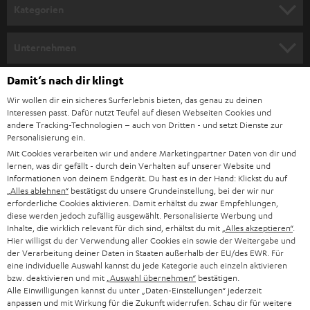
n
Kategorien
m
HEIMKINO
e
Unternehmen
l
HEIMKINO-KOMPLETTANLAGEN
SUPPORT
Damit‘s nach dir klingt
d
Teufel Onlineshops
Wir wollen dir ein sicheres Surferlebnis bieten, das genau zu deinen
SOUNDBAR
u
KARRIERE
Interessen passt. Dafür nutzt Teufel auf diesen Webseiten Cookies und
DEUTSCHLAND
n
andere Tracking-Technologien – auch von Dritten - und setzt Dienste zur
HIFI-LAUTSPRECHER
Personalisierung ein.
PRESSE & MARKETING
g
Mit Cookies verarbeiten wir und andere Marketingpartner Daten von dir und
ÖSTERREICH
SMART HOME
lernen, was dir gefällt - durch dein Verhalten auf unserer Website und
GESCHÄFTSKUNDEN
Informationen von deinem Endgerät. Du hast es in der Hand: Klickst du auf
„Alles ablehnen“
bestätigst du unsere Grundeinstellung, bei der wir nur
SCHWEIZ
BLUETOOTH-LAUTSPRECHER
PARTNERPROGRAMM
erforderliche Cookies aktivieren. Damit erhältst du zwar Empfehlungen,
diese werden jedoch zufällig ausgewählt. Personalisierte Werbung und
KOPFHÖRER
Inhalte, die wirklich relevant für dich sind, erhältst du mit
„Alles akzeptieren“
.
NIEDERLANDE
BLOG
Hier willigst du der Verwendung aller Cookies ein sowie der Weitergabe und
der Verarbeitung deiner Daten in Staaten außerhalb der EU/des EWR. Für
BLUETOOTH-KOPFHÖRER
NEWSLETTER
eine individuelle Auswahl kannst du jede Kategorie auch einzeln aktivieren
BELGIEN
bzw. deaktivieren und mit
„Auswahl übernehmen“
bestätigen.
STEREOANLAGEN
Alle Einwilligungen kannst du unter „Daten-Einstellungen“ jederzeit
STORES
anpassen und mit Wirkung für die Zukunft widerrufen. Schau dir für weitere
FRANKREICH