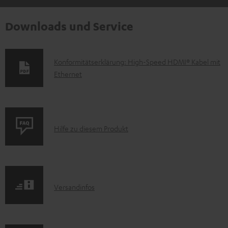
Downloads und Service
D
Konformitätserklärung: High-Speed HDMI® Kabel mit
Ethernet
o
k
u
m
P
Hilfe zu diesem Produkt
e
r
n
o
t
d
e
I
Versandinfos
u
z
n
k
u
f
t