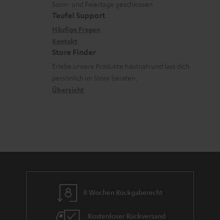
t
ä
u
r
Sonn- und Feiertage geschlossen
e
a
t
Teufel Support
r
s
x
k
e
Häufige Fragen
G
a
i
Kontakt
t
R
a
n
Store Finder
k
d
ü
r
d
Erlebe unsere Produkte hautnah und lass dich
o
a
c
a
persönlich im Store beraten.
n
t
k
Übersicht
n
e
n
t
n
a
i
h
e
m
e
8 Wochen Rückgaberecht
Kostenloser Rückversand