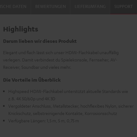
ISCHE DATEN
BEWERTUNGEN
LIEFERUMFANG
SUPPORT
Highlights
Darum lieben wir dieses Produkt
Elegant und flach lässt sich unser HDMI-Flachkabel unauffällig
verlegen. Damit verbindest du Spielekonsole, Fernseher, AV-
Receiver, Soundbar und vieles mehr.
Die Vorteile im Überblick
Highspeed HDMI-Flachkabel unterstützt aktuelle Standards wie
z.B. 4K 50/60p und 4K 3D
Vergoldeter Anschluss, Metallstecker, hochflexibes Nylon, sicherer
Knickschutz, selbstreinigende Kontakte, Korrosionsschutz
Verfügbare Längen: 1,5 m, 5 m, 0,75 m