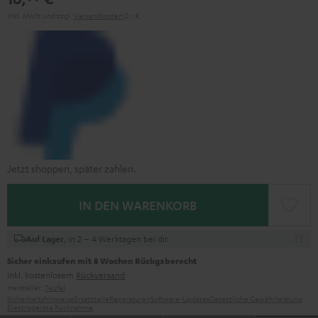
Inkl. MwSt
und zzgl.
Versandkosten
0,‐ €
Jetzt shoppen, später zahlen.
IN DEN WARENKORB
, in 2 – 4 Werktagen bei dir
Auf Lager
Sicher einkaufen mit 8 Wochen Rückgaberecht
inkl. kostenlosem
Rückversand
Hersteller:
Teufel
Sicherheitshinweise
Ersatzteile
Reparaturen
Software-Updates
Gesetzliche Gewährleistung
Elektrogeräte Rücknahme