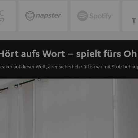
Hört aufs Wort – spielt fürs Oh
eaker auf dieser Welt, aber sicherlich dürfen wir mit Stolz behaup