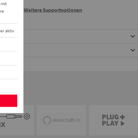
 wir
 mit
n.
Weitere Supportoptionen
ere
r aktiv