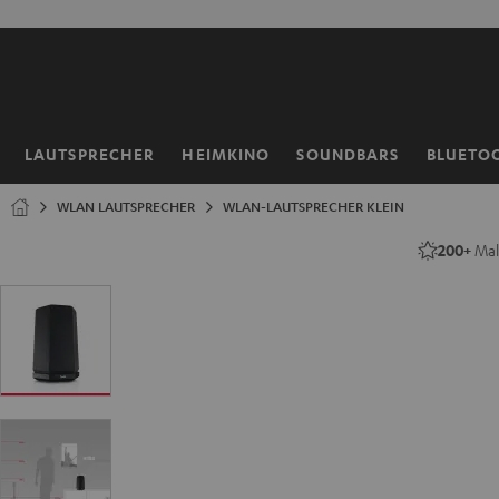
ZUM
NHALT
RINGEN
LAUTSPRECHER
HEIMKINO
SOUNDBARS
BLUETO
Startseite
WLAN LAUTSPRECHER
WLAN-LAUTSPRECHER KLEIN
200+
Mal