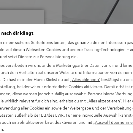
 nach dir klingt
n dir ein sicheres Surferlebnis bieten, das genau zu deinen Interessen pas
ufel auf diesen Webseiten Cookies und andere Tracking-Technologien – 
ei 226 Bewertungen)
 und setzt Dienste zur Personalisierung ein.
ies verarbeiten wir und andere Marketingpartner Daten von dir und lernen
- durch dein Verhalten auf unserer Website und Informationen von deinem
 Du hast es in der Hand: Klickst du auf
„Alles ablehnen“
bestätigst du uns
WERTUNGEN
tellung, bei der wir nur erforderliche Cookies aktivieren. Damit erhältst 
ngen, diese werden jedoch zufällig ausgewählt. Personalisierte Werbung
die wirklich relevant für dich sind, erhältst du mit
„Alles akzeptieren“
. Hier 
erwendung aller Cookies ein sowie der Weitergabe und der Verarbeitung 
 Staaten außerhalb der EU/des EWR. Für eine individuelle Auswahl kannst 
e auch einzeln aktivieren bzw. deaktivieren und mit
„Auswahl übernehme
en.