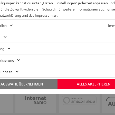
Keinen Store in der Nähe? Kein Problem,
willigungen kannst du unter „Daten-Einstellungen“ jederzeit anpassen und
beratung
beraten dich auch persönlich am Telefo
für die Zukunft widerrufen. Schau dir für weitere Informationen auch uns
Hier Termin buchen
utzerklärung
und das
Impressum
an.
rlich
Imme
e
ing
lisierung
 Inhalte
AUSWAHL ÜBERNEHMEN
ALLES AKZEPTIEREN