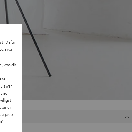
st. Dafür
auch von
, was dir
ere
du zwar
 und
willigst
deiner
du jede
n“