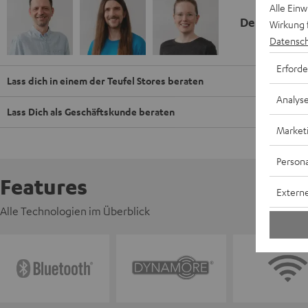
Alle Ein
Deine Kauf
Wirkung 
Datensch
Erforde
Lass dich in einem der Teufel Stores beraten
Analys
Lass Dich als Geschäftskunde beraten
Market
Persona
Features
Externe
Alle Technologien im Überblick