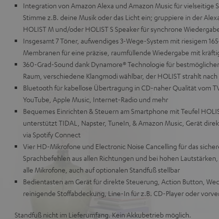
Integration von Amazon Alexa und Amazon Music für vielseitige 
Stimme z.B. deine Musik oder das Licht ein; gruppiere in der Ale
HOLIST M und/oder HOLIST S Speaker für synchrone Wiedergabe
Insgesamt 7 Töner, aufwendiges 3-Wege-System mit riesigem 1
Membranen für eine präzise, raumfüllende Wiedergabe mit kräft
360-Grad-Sound dank Dynamore® Technologie für bestmöglichen K
Raum, verschiedene Klangmodi wählbar, der HOLIST strahlt nach 
Bluetooth für kabellose Übertragung in CD-naher Qualität vom TV
YouTube, Apple Music, Internet-Radio und mehr
Bequemes Einrichten & Steuern am Smartphone mit Teufel HOLIS
unterstützt TIDAL, Napster, TuneIn, & Amazon Music, Gerät direkt
via Spotify Connect
Vier HD-Mikrofone und Electronic Noise Cancelling für das sicher
Sprachbefehlen aus allen Richtungen und bei hohen Lautstärken,
alle Mikrofone, auch auf optionalen Standfuß stellbar
Bedientasten am Gerät für direkte Steuerung, Action Button, Wec
reinigende Stoffabdeckung, Line-In für z.B. CD-Player oder vorve
Standfuß nicht im Lieferumfang. Kein Akkubetrieb möglich.