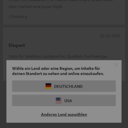
Aber machen eine super Optik.
Christian g.
20.02.2025
Elegant
Stativ für Satelliten Lautsprecher. Qualitativ hochwertige,
elegante und robuste Verarbeitung. Perfekt. mfG Gerdl
Wähle ein Land oder eine Region, um Inhalte für
Gerd G.
deinen Standort zu sehen und online einzukaufen.
DEUTSCHLAND
3
/ 3
USA
Anderes Land auswählen