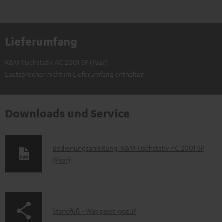
Lieferumfang
K&M Tischstativ AC 2001 SP (Paar)
Lautsprecher nicht im Lieferumfang enthalten.
Downloads und Service
D
Bedienungsanleitung: K&M Tischstativ AC 2001 SP
(Paar)
o
k
u
m
p
Standfuß - Was passt wozu?