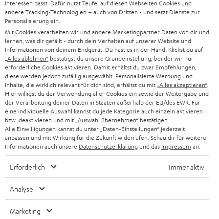
KARRIERE
Interessen passt. Dafür nutzt Teufel auf diesen Webseiten Cookies und
DEUTSCHLAND
n
andere Tracking-Technologien – auch von Dritten - und setzt Dienste zur
HIFI-LAUTSPRECHER
Personalisierung ein.
PRESSE & MARKETING
g
Mit Cookies verarbeiten wir und andere Marketingpartner Daten von dir und
ÖSTERREICH
SMART HOME
lernen, was dir gefällt - durch dein Verhalten auf unserer Website und
GESCHÄFTSKUNDEN
Informationen von deinem Endgerät. Du hast es in der Hand: Klickst du auf
„Alles ablehnen“
bestätigst du unsere Grundeinstellung, bei der wir nur
SCHWEIZ
BLUETOOTH-LAUTSPRECHER
PARTNERPROGRAMM
erforderliche Cookies aktivieren. Damit erhältst du zwar Empfehlungen,
diese werden jedoch zufällig ausgewählt. Personalisierte Werbung und
KOPFHÖRER
Inhalte, die wirklich relevant für dich sind, erhältst du mit
„Alles akzeptieren“
.
NIEDERLANDE
BLOG
Hier willigst du der Verwendung aller Cookies ein sowie der Weitergabe und
der Verarbeitung deiner Daten in Staaten außerhalb der EU/des EWR. Für
BLUETOOTH-KOPFHÖRER
NEWSLETTER
eine individuelle Auswahl kannst du jede Kategorie auch einzeln aktivieren
BELGIEN
bzw. deaktivieren und mit
„Auswahl übernehmen“
bestätigen.
STEREOANLAGEN
Alle Einwilligungen kannst du unter „Daten-Einstellungen“ jederzeit
STORES
anpassen und mit Wirkung für die Zukunft widerrufen. Schau dir für weitere
FRANKREICH
LAUTSPRECHER
Informationen auch unsere
Datenschutzerklärung
und das
Impressum
an.
DEINE VORTEILE BEI TEUFEL
Erforderlich
Immer aktiv
POLEN
ULTIMA-SERIE
TEUFEL STORY
Analyse
IN-EAR-KOPFHÖRER
SPANIEN
UNSER MANAGEMENT
Marketing
FANSHOP
NACHHALTIGKEIT