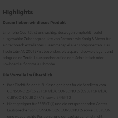
Highlights
Darum lieben wir dieses Produkt
Eine hohe Qualität ist uns wichtig, deswegen empfiehlt Teufel
ausgewählte Zubehörprodukte von Partnern wie König & Meyer für
ein technisch exzellentes Zusammenspiel aller Komponenten. Das
Tischstativ AC 2001 SP ist besonders platzsparend sowie elegant und
bringt deine Teufel Lautsprecher auf deinem Schreibtisch oder
Lowboard auf optimale Ohrhöhe.
Die Vorteile im Überblick
Paar Tischfüße der HiFi-Klasse geeignet für die Satelliten vom
CONSONO 25 (CS 25 FCR Mk3), CONSONO 35 (CS 35 FCR Mk3),
CUBYCON (CUB 2 FR 15) sowie EFFEKT 2
Nicht geeignet für EFFEKT (1) und die entsprechenden Center-
Lautsprecher von CONSONO 25, CONSONO 35 sowie CUBYCON,
eine waagerechte Positionierung der Lautsprecher ist nicht