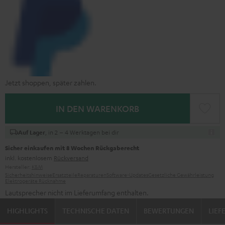
Jetzt shoppen, später zahlen.
IN DEN WARENKORB
, in 2 – 4 Werktagen bei dir
Auf Lager
Sicher einkaufen mit 8 Wochen Rückgaberecht
inkl. kostenlosem
Rückversand
Hersteller:
K&M
Sicherheitshinweise
Ersatzteile
Reparaturen
Software-Updates
Gesetzliche Gewährleistung
Elektrogeräte Rücknahme
Lautsprecher nicht im Lieferumfang enthalten.
HIGHLIGHTS
TECHNISCHE DATEN
BEWERTUNGEN
LIE