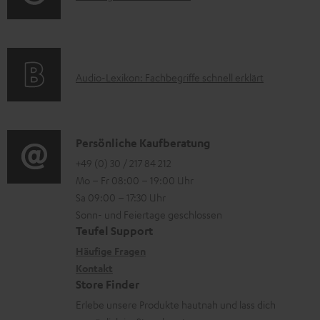
l
i
p
l
m
a
o
o
e
a
d
n
r
k
t
e
e
t
A
Audio-Lexikon: Fachbegriffe schnell erklärt
t
i
n
n
.
u
r
o
z
l
d
o
n
u
i
i
K
Persönliche Kaufberatung
g
e
m
n
o
o
+49 (0) 30 / 217 84 212
e
n
V
k
Mo – Fr 08:00 – 19:00 Uhr
-
n
r
z
e
Sa 09:00 – 17:30 Uhr
s
L
t
ä
u
r
Sonn- und Feiertage geschlossen
.
e
a
t
Teufel Support
r
s
t
x
k
e
Häufige Fragen
G
a
i
i
Kontakt
t
R
a
n
t
Store Finder
k
d
ü
r
d
Erlebe unsere Produkte hautnah und lass dich
l
o
a
c