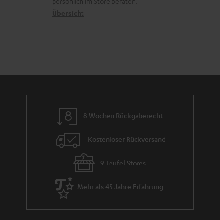
a
persönlich im Store beraten.
e
n
t
k
Übersicht
n
_
e
n
t
h
n
a
i
i
h
e
d
m
d
e
e
n
8 Wochen Rückgaberecht
Kostenloser Rückversand
9 Teufel Stores
Mehr als 45 Jahre Erfahrung