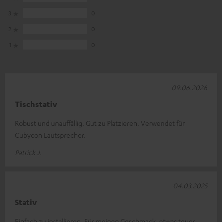
3
0
2
0
1
0
09.06.2026
Tischstativ
Robust und unauffällig. Gut zu Platzieren. Verwendet für
Cubycon Lautsprecher.
Patrick J.
04.03.2025
Stativ
Einfach zu installieren. Für meinen Geschmack, etwas teuer.