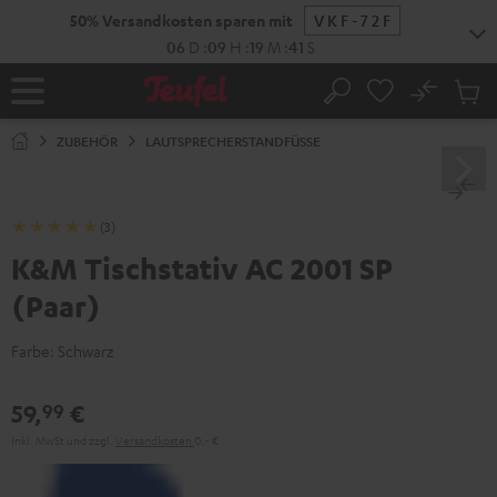
ZUM
50% Versandkosten sparen mit
VKF-72F
NHALT
RINGEN
06
D
:
09
H
:
19
M
:
40
S
No
Abs
Startseite
Suche
Artike
im
ZUBEHÖR
LAUTSPRECHERSTANDFÜSSE
Waren
(3)
K&M Tischstativ AC 2001 SP
(Paar)
Farbe:
Schwarz
59,
€
99
Inkl. MwSt
und zzgl.
Versandkosten
0,‐ €