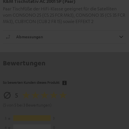
K&M Tischstativ AC 2001 SP (Paar)
Paar Tischfüße der HiFi-Klasse geeignet für die Satelliten
vom CONSONO 25 (CS 25 FCR Mk3), CONSONO 35 (CS 35 FCR
Mk3), CUBYCON (CUB 2 FR 15) sowie EFFEKT 2
Abmessungen
Bewertungen
So bewerten Kunden dieses Produkt
5
(5 von 5 bei 3 Bewertungen)
5
3
4
0