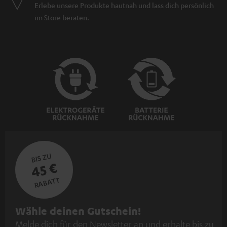
Erlebe unsere Produkte hautnah und lass dich persönlich
im Store beraten.
BIS ZU
45 €
RABATT
N
Wähle deinen Gutschein!
Melde dich für den Newsletter an und erhalte bis zu
e