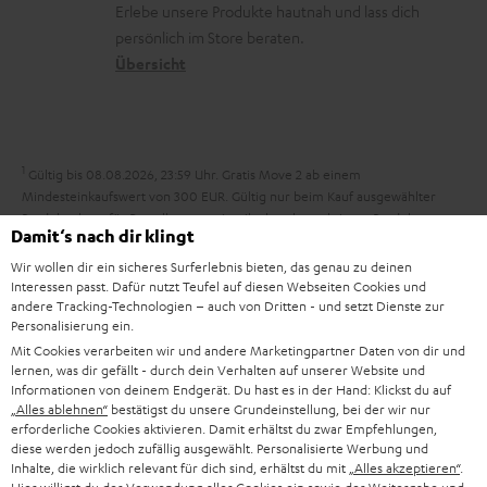
r
d
Erlebe unsere Produkte hautnah und lass dich
o
a
c
a
persönlich im Store beraten.
n
t
k
Übersicht
n
e
n
t
n
a
i
h
e
1
Gültig bis 08.08.2026, 23:59 Uhr. Gratis Move 2 ab einem
m
Mindesteinkaufswert von 300 EUR. Gültig nur beim Kauf ausgewählter
Produkte bzw. für Bestellungen mit teilnahmeberechtigten Produkten.
e
Damit‘s nach dir klingt
Ausgenommen sind Produkte von Drittanbietern (Third-Party-Produkte).
Nicht gültig für bereits getätigte Käufe. Keine Barauszahlung. Nur für
Wir wollen dir ein sicheres Surferlebnis bieten, das genau zu deinen
Privatkunden. Nicht mit anderen Aktionsgutscheinen kombinierbar. Der
Interessen passt. Dafür nutzt Teufel auf diesen Webseiten Cookies und
Weiterverkauf von Aktionsgutscheinen ist untersagt. Der Gutschein verliert
andere Tracking-Technologien – auch von Dritten - und setzt Dienste zur
Personalisierung ein.
im Falle eines Verkaufs seine Gültigkeit. Die genauen Bedingungen
entnehmen Sie bitte den
AGB
.
Mit Cookies verarbeiten wir und andere Marketingpartner Daten von dir und
lernen, was dir gefällt - durch dein Verhalten auf unserer Website und
Informationen von deinem Endgerät. Du hast es in der Hand: Klickst du auf
„Alles ablehnen“
bestätigst du unsere Grundeinstellung, bei der wir nur
erforderliche Cookies aktivieren. Damit erhältst du zwar Empfehlungen,
diese werden jedoch zufällig ausgewählt. Personalisierte Werbung und
Inhalte, die wirklich relevant für dich sind, erhältst du mit
„Alles akzeptieren“
.
8 Wochen Rückgaberecht