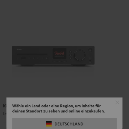
KOMBO 62 Mk2 CD-Receiver
Wähle ein Land oder eine Region, um Inhalte für
deinen Standort zu sehen und online einzukaufen.
Leistungsstarker 2.1-CD-Receiver der 2. Generation
DEUTSCHLAND
Radio