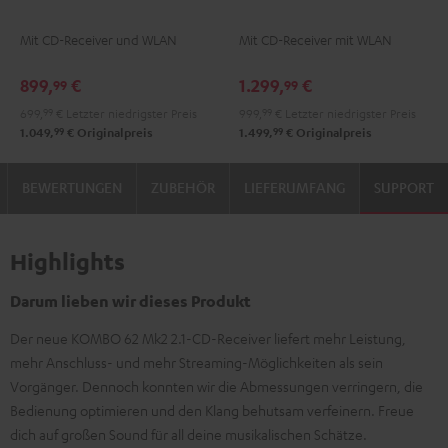
KOMBO
KOMBO
Mit CD-Receiver und WLAN
Mit CD-Receiver mit WLAN
2
2
Schwarz
Schwarz
899,
€
1.299,
€
99
99
699,
99
€
Letzter niedrigster Preis
999,
99
€
Letzter niedrigster Preis
99
99
1.049,
€
Originalpreis
1.499,
€
Originalpreis
BEWERTUNGEN
ZUBEHÖR
LIEFERUMFANG
SUPPORT
Highlights
Darum lieben wir dieses Produkt
Der neue KOMBO 62 Mk2 2.1-CD-Receiver liefert mehr Leistung,
mehr Anschluss- und mehr Streaming-Möglichkeiten als sein
Vorgänger. Dennoch konnten wir die Abmessungen verringern, die
Bedienung optimieren und den Klang behutsam verfeinern. Freue
dich auf großen Sound für all deine musikalischen Schätze.