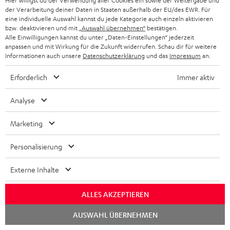
Hier willigst du der Verwendung aller Cookies ein sowie der Weitergabe und
der Verarbeitung deiner Daten in Staaten außerhalb der EU/des EWR. Für
eine individuelle Auswahl kannst du jede Kategorie auch einzeln aktivieren
Kostenloser Rückversand
bzw. deaktivieren und mit
„Auswahl übernehmen“
bestätigen.
Alle Einwilligungen kannst du unter „Daten-Einstellungen“ jederzeit
anpassen und mit Wirkung für die Zukunft widerrufen. Schau dir für weitere
9 Teufel Stores
Informationen auch unsere
Datenschutzerklärung
und das
Impressum
an.
Mehr als 45 Jahre Erfahrung
Erforderlich
Immer aktiv
Analyse
Marketing
Personalisierung
Externe Inhalte
ALLES AKZEPTIEREN
Chat
Teufel Blog
AUSWAHL ÜBERNEHMEN
starten
Audio-Technologien, HiFi-Trends, Tipps & Tricks