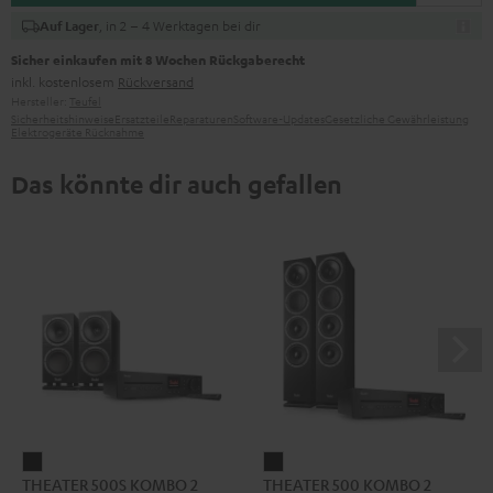
, in 2 – 4 Werktagen bei dir
Auf Lager
Sicher einkaufen mit 8 Wochen Rückgaberecht
inkl. kostenlosem
Rückversand
Hersteller:
Teufel
Sicherheitshinweise
Ersatzteile
Reparaturen
Software-Updates
Gesetzliche Gewährleistung
Elektrogeräte Rücknahme
Das könnte dir auch gefallen
THEATER
THEATER
THEATER 500S KOMBO 2
THEATER 500 KOMBO 2
500S
500