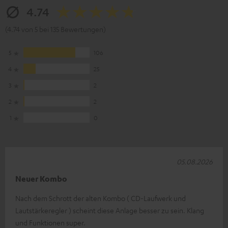
4.74
(4.74 von 5 bei 135 Bewertungen)
5
106
4
25
3
2
2
2
1
0
05.08.2026
Neuer Kombo
Nach dem Schrott der alten Kombo ( CD-Laufwerk und
Lautstärkeregler ) scheint diese Anlage besser zu sein. Klang
und Funktionen super.