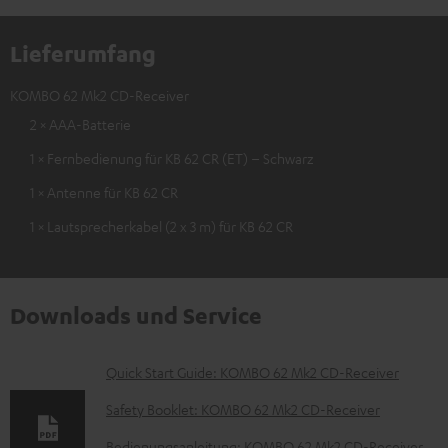
Lieferumfang
KOMBO 62 Mk2 CD-Receiver
2 × AAA-Batterie
1 × Fernbedienung für KB 62 CR (ET) – Schwarz
1 × Antenne für KB 62 CR
1 × Lautsprecherkabel (2 x 3 m) für KB 62 CR
Downloads und Service
D
Quick Start Guide: KOMBO 62 Mk2 CD-Receiver
o
Safety Booklet: KOMBO 62 Mk2 CD-Receiver
k
Bedienungsanleitung: KOMBO 62 Mk2 CD-Receiver