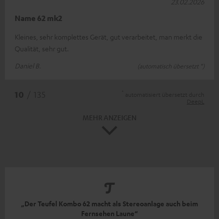
23.02.2026
Name 62 mk2
Kleines, sehr komplettes Gerät, gut verarbeitet, man merkt die
Qualität, sehr gut.
Daniel B.
(automatisch übersetzt *)
*
10
/ 135
automatisiert übersetzt durch
DeepL
MEHR ANZEIGEN
„Der Teufel Kombo 62 macht als Stereoanlage auch beim
Fernsehen Laune“