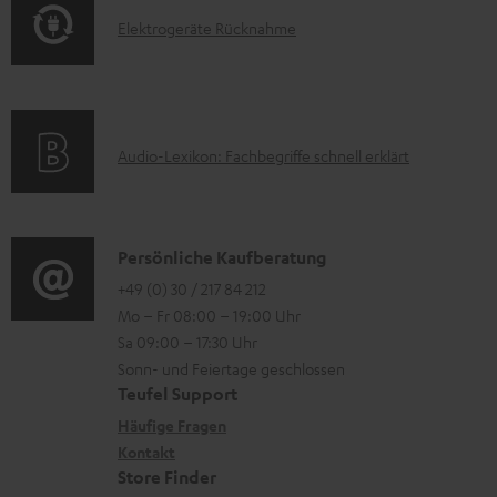
o
t
e
E
Elektrogeräte Rücknahme
r
i
r
l
m
o
l
e
a
n
a
k
t
e
d
A
Audio-Lexikon: Fachbegriffe schnell erklärt
t
i
n
e
u
r
o
z
n
d
o
n
u
i
K
Persönliche Kaufberatung
g
e
m
o
o
+49 (0) 30 / 217 84 212
e
n
V
Mo – Fr 08:00 – 19:00 Uhr
-
n
r
z
e
Sa 09:00 – 17:30 Uhr
L
t
ä
u
r
Sonn- und Feiertage geschlossen
e
a
t
Teufel Support
r
s
x
k
e
Häufige Fragen
G
a
i
Kontakt
t
R
a
n
Store Finder
k
d
ü