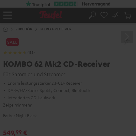
ZUM
NHALT
RINGEN
No
Abs
Startseite
Suche
Artike
im
ZUBEHÖR
STEREO-RECEIVER
Waren
SALE
(135)
KOMBO 62 Mk2 CD-Receiver
Für Sammler und Streamer
Enorm leistungsstarker 2.1-CD-Receiver
DAB+/FM-Radio, Spotify Connect, Bluetooth
Integriertes CD-Laufwerk
Zeige mir mehr
Farbe:
Night Black
549,
€
99