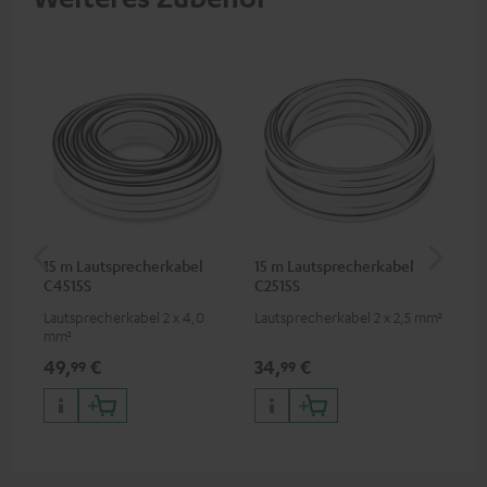
15 m Lautsprecherkabel
15 m Lautsprecherkabel
1,5
C4515S
C2515S
C7
Lautsprecherkabel 2 x 4,0
Lautsprecherkabel 2 x 2,5 mm²
Ver
mm²
Kab
mm
49,
€
34,
€
19
99
99