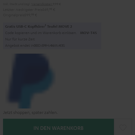
Inkl. MwSt
und zzgl.
Versandkosten
9,99 €
Letzter niedrigster Preis
549,
99
€
Originalpreis
599,
99
€
1
Gratis USB-C Kopfhörer
Teufel MOVE 2
Code kopieren und im Warenkorb einlösen.
MOV-T4S
Nur für kurze Zeit
Angebot endet in
0
0
D
:
0
9
H
:
4
6
M
:
4
2
S
Jetzt shoppen, später zahlen.
IN DEN WARENKORB