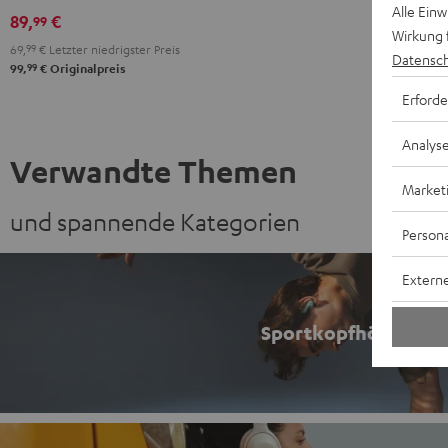
Night
Pure
Ruby
Sage
Space
Alle Ein
89,
€
99
Black
White
Red
Green
Blue
Wirkung 
69,
99
€
Letzter niedrigster Preis
Datensch
99
99,
€
Originalpreis
Erforde
Analys
Verwandte Themen
Market
und spannende Kategorien
Persona
Externe
Sportkopfhörer