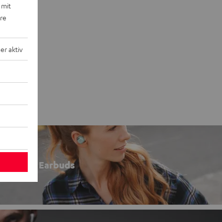
 mit
ere
r aktiv
Earbuds