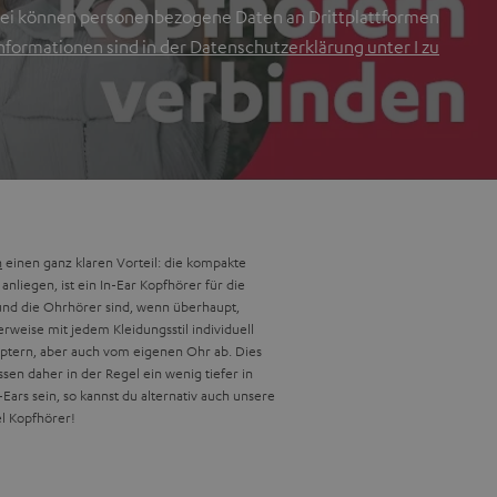
bei können personenbezogene Daten an Drittplattformen
nformationen sind in der Datenschutzerklärung unter I zu
n
einen ganz klaren Vorteil: die kompakte
liegen, ist ein In-Ear Kopfhörer für die
 und die Ohrhörer sind, wenn überhaupt,
rweise mit jedem Kleidungsstil individuell
aptern, aber auch vom eigenen Ohr ab. Dies
en daher in der Regel ein wenig tiefer in
Ears sein, so kannst du alternativ auch unsere
el Kopfhörer!
schiedene Modelle und Features, die auf deine