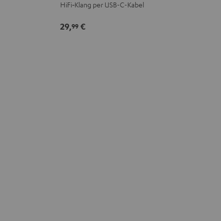
Schwarz
HiFi‑Klang per USB-C-Kabel
29,
€
99