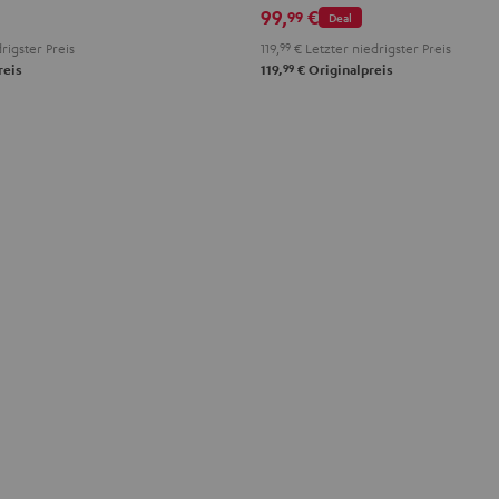
99,
€
99
Deal
teel
Misty
Moon
Night
Space
rigster Preis
119,
99
€
Letzter niedrigster Preis
lue
Green
Gray
Black
Blue
99
reis
119,
€
Originalpreis