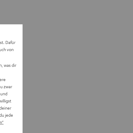
st. Dafür
auch von
, was dir
ere
du zwar
 und
willigst
deiner
du jede
n“