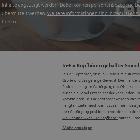
Inhalte angezeigt werden. Dabei können personenbezogene Da
übermittelt werden.
Weitere Informationen sind in der Datensc
finden
.
In-Ear Kopfhörer: geballter Soun
In-Ear Kopfhörer, ob nun wireless mit Bluet
Größe und das geringe Gewicht. Denn anders 
Positionierung im Gehörgang des Ohrs konzip
durch ein Kabel untereinander verbunden. Das
kombinieren. In-Ear Kopfhörer werden direkt
hängt mitunter auch damit zusammen, dass jed
den Gehörgang positioniert werden, um den opt
On-Ear und Over-Ear Kopfhörer
nutzen. Ent
Mehr anzeigen
In-Ear Kopfhörer Varianten und Ih
Der Begriff "In-Ear" bezieht sich lediglich a