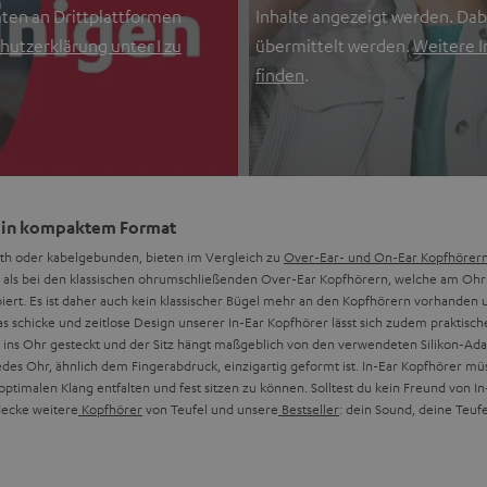
ten an Drittplattformen
Inhalte angezeigt werden. Da
hutzerklärung unter I zu
übermittelt werden.
Weitere I
finden
.
d in kompaktem Format
ooth oder kabelgebunden, bieten im Vergleich zu
Over-Ear- und On-Ear Kopfhörer
als bei den klassischen ohrumschließenden Over-Ear Kopfhörern, welche am Ohr an
iert. Es ist daher auch kein klassischer Bügel mehr an den Kopfhörern vorhanden
 schicke und zeitlose Design unserer In-Ear Kopfhörer lässt sich zudem praktische
 ins Ohr gesteckt und der Sitz hängt maßgeblich von den verwendeten Silikon-Ad
es Ohr, ähnlich dem Fingerabdruck, einzigartig geformt ist. In-Ear Kopfhörer müss
imalen Klang entfalten und fest sitzen zu können. Solltest du kein Freund von In-
decke weitere
Kopfhörer
von Teufel und unsere
Bestseller
: dein Sound, deine Teuf
re Vorzüge
uf die Bauart des Kopfhörers selbst. Daher gibt es in dieser Kategorie nochmals ver