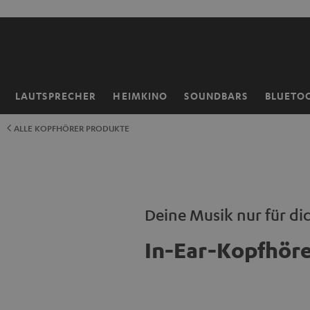
ZUM
NHALT
RINGEN
LAUTSPRECHER
HEIMKINO
SOUNDBARS
BLUETO
Startseite
ALLE KOPFHÖRER PRODUKTE
Deine Musik nur für di
In-Ear-Kopfhöre