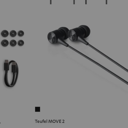
Teufel
MOVE
Teufel MOVE 2
p
2