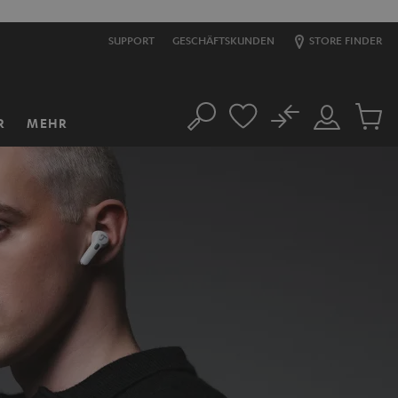
SUPPORT
GESCHÄFTSKUNDEN
STORE FINDER
No
R
MEHR
Suche
Mein
Artikel
Konto
im
Warenk