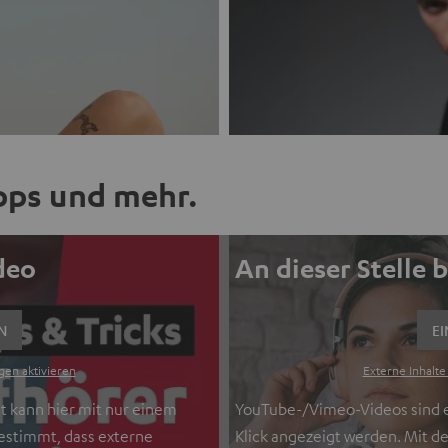
ipps und mehr.
ideo
An dieser Stelle 
N
EI
gen aktivieren
Externe Inhalte
t kann hier mit nur einem
YouTube-/Vimeo-Videos sind ex
gestimmt, dass externe
Klick angezeigt werden. Mit d