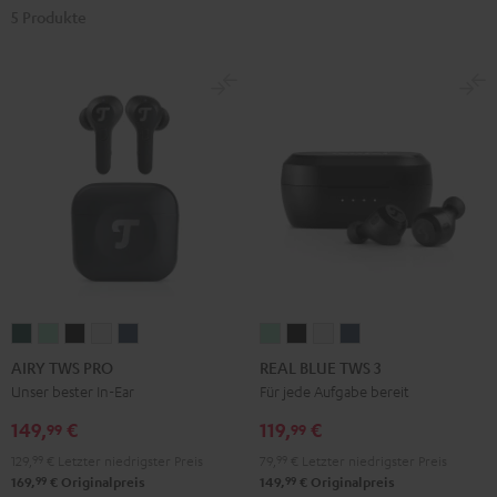
5 Produkte
AIRY
AIRY
AIRY
AIRY
AIRY
REAL
REAL
REAL
REAL
TWS
TWS
TWS
TWS
TWS
BLUE
BLUE
BLUE
BLUE
AIRY TWS PRO
REAL BLUE TWS 3
PRO
PRO
PRO
PRO
PRO
TWS
TWS
TWS
TWS
Unser bester In-Ear
Für jede Aufgabe bereit
Cosmic
Misty
Night
Silver
Steel
3
3
3
3
149,
€
119,
€
99
99
Teal
Green
Black
White
Blue
Misty
Night
Pure
Steel
129,
99
€
Letzter niedrigster Preis
79,
99
€
Letzter niedrigster Preis
Green
Black
White
Blue
99
99
169,
€
Originalpreis
149,
€
Originalpreis