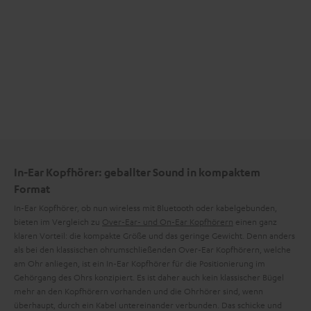
Informationen sind in der Datenschutzerklärung unter I zu
finden
.
In-Ear Kopfhörer: geballter Sound in kompaktem
Format
In-Ear Kopfhörer, ob nun wireless mit Bluetooth oder kabelgebunden,
bieten im Vergleich zu
Over-Ear- und On-Ear Kopfhörern
einen ganz
klaren Vorteil: die kompakte Größe und das geringe Gewicht. Denn anders
als bei den klassischen ohrumschließenden Over-Ear Kopfhörern, welche
am Ohr anliegen, ist ein In-Ear Kopfhörer für die Positionierung im
Gehörgang des Ohrs konzipiert. Es ist daher auch kein klassischer Bügel
mehr an den Kopfhörern vorhanden und die Ohrhörer sind, wenn
überhaupt, durch ein Kabel untereinander verbunden. Das schicke und