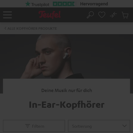
ZUM
NHALT
RINGEN
No
Abs
Startseite
Suche
Artike
im
ALLE KOPFHÖRER PRODUKTE
Waren
Deine Musik nur für dich
In-Ear-Kopfhörer
Filtern