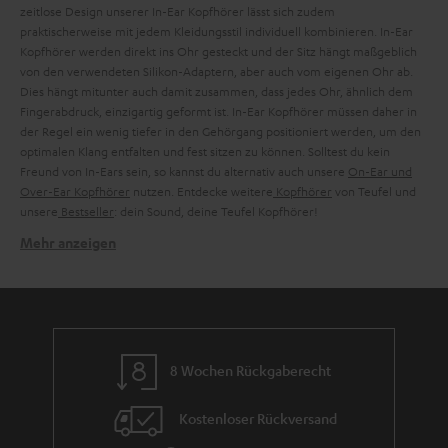
zeitlose Design unserer In-Ear Kopfhörer lässt sich zudem
praktischerweise mit jedem Kleidungsstil individuell kombinieren. In-Ear
Kopfhörer werden direkt ins Ohr gesteckt und der Sitz hängt maßgeblich
von den verwendeten Silikon-Adaptern, aber auch vom eigenen Ohr ab.
Dies hängt mitunter auch damit zusammen, dass jedes Ohr, ähnlich dem
Fingerabdruck, einzigartig geformt ist. In-Ear Kopfhörer müssen daher in
der Regel ein wenig tiefer in den Gehörgang positioniert werden, um den
optimalen Klang entfalten und fest sitzen zu können. Solltest du kein
Freund von In-Ears sein, so kannst du alternativ auch unsere
On-Ear und
Over-Ear Kopfhörer
nutzen. Entdecke weitere
Kopfhörer
von Teufel und
unsere
Bestseller
: dein Sound, deine Teufel Kopfhörer!
Mehr anzeigen
In-Ear Kopfhörer Varianten und Ihre Vorzüge
Der Begriff "In-Ear" bezieht sich lediglich auf die Bauart des Kopfhörers
selbst. Daher gibt es in dieser Kategorie nochmals verschiedene Modelle
und Features, die auf deine Bedürfnisse angepasst sind. So kann man z. B.
zwischen kabelgebundenen In-Ear Kopfhörer, Bluetooth In-Ear Kopfhörern
und
True Wireless Kopfhörern
unterscheiden. Kabelgebundene In-Ears
8 Wochen Rückgaberecht
haben den Vorteil, dass diese auch bei Störsignalen oder schlechten
Bluetooth Verbindungen gut funktionieren. Das entsprechende Mikrofon
Kostenloser Rückversand
zur Telefonie ist im Kabel in der Inline-Fernbedienung integriert, welche
auch zum Annehmen oder Auflegen des Anrufs dient. Ein weiterer Vorteil