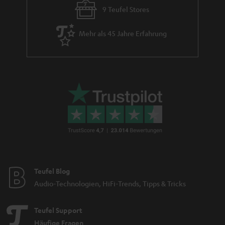
der kabelgebundenen Kopfhörer ist, dass diese über einen üblichen
9 Teufel Stores
Klinkenstecker (3,5 mm) verfügen und daher an jedes Quellgerät
angeschlossen werden können, welches über einen entsprechenden
Mehr als 45 Jahre Erfahrung
Kopfhörerausgang verfügt. Falls du nicht auf Over-Ear
Gaming Kopfhörer
stehst, kannst du unsere In Ears auch wunderbar fürs Gaming an der
Konsole als In-Ear Gaming-Headset nutzen. Einfach die Kopfhörer mit dem
Playstation- oder Xbox-Controller verbinden und direkt mit dem Spiel
loslegen.
Natürlich sind die Kopfhörer dank integriertem Mikrofon auch für den
Teamspeak unter Gamern geeignet und bieten dabei eine hohe
Sprachverständlichkeit. Zusätzliche Einstellungen können die Gamer unter
uns im Menü der jeweiligen Konsole vornehmen, um den Klang nochmals
zu optimieren. Der größte Vorteil der kabelgebundenen In-Ear Kopfhörer
ist allerdings, dass man anders als bei Kopfhörern mit Bluetooth, keinen
Akku hat der ggf. leer sein könnte. Daher kannst du bei kabelgebundenen
In-Ear Kopfhörern auch theoretisch endlos lange Musik hören, ohne diese
jemals aufladen zu müssen.
Teufel Blog
Audio-Technologien, HiFi-Trends, Tipps & Tricks
True Wireless Kopfhörer
Die In-Ear Kopfhörer REAL BLUE TWS 3, AIRY TWS 2, AIRY TWS PRO, AIRY
Teufel Support
OPEN TWS und die AIRY SPORTS TWS sind komplett kabellos und arbeiten
nach dem True Wireless Stereo Prinzip (TWS), was eine differenzierte
Häufige Fragen