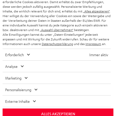
erforderliche Cookies aktivieren. Damit erhältst du zwar Empfehlungen,
m
Lade-Case (bei True Wireless Modellen )
diese werden jedoch zufällig ausgewählt. Personalisierte Werbung und
HEIMKINO
e
Inhalte, die wirklich relevant für dich sind, erhältst du mit
„Alles akzeptieren“
.
Unternehmen
Verwandte Themen in unserem Blog:
Hier willigst du der Verwendung aller Cookies ein sowie der Weitergabe und
l
der Verarbeitung deiner Daten in Staaten außerhalb der EU/des EWR. Für
HEIMKINO-KOMPLETTANLAGEN
In-Ear, On-Ear, Over-Ear: Die Vor- und Nachteile der Kopfhörerarten
SUPPORT
eine individuelle Auswahl kannst du jede Kategorie auch einzeln aktivieren
d
Teufel Onlineshops
In-Ears richtig tragen für optimalen Klang
bzw. deaktivieren und mit
„Auswahl übernehmen“
bestätigen.
SOUNDBAR
u
Alle Einwilligungen kannst du unter „Daten-Einstellungen“ jederzeit
Kopfhörer reinigen: So machst du es richtig
KARRIERE
DEUTSCHLAND
anpassen und mit Wirkung für die Zukunft widerrufen. Schau dir für weitere
Die Geschichte der Kopfhörer – Anfänge der tragbaren Sound-
n
Informationen auch unsere
Datenschutzerklärung
und das
Impressum
an.
HIFI-LAUTSPRECHER
PRESSE & MARKETING
Gadgets
g
ÖSTERREICH
Erforderlich
Immer aktiv
SMART HOME
GESCHÄFTSKUNDEN
Analyse
SCHWEIZ
BLUETOOTH-LAUTSPRECHER
PARTNERPROGRAMM
Marketing
KOPFHÖRER
NIEDERLANDE
BLOG
Personalisierung
BLUETOOTH-KOPFHÖRER
NEWSLETTER
BELGIEN
STEREOANLAGEN
Externe Inhalte
STORES
FRANKREICH
LAUTSPRECHER
ALLES AKZEPTIEREN
DEINE VORTEILE BEI TEUFEL