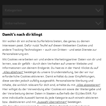
a
n
Kategorien
m
HEIMKINO
e
Unternehmen
l
HEIMKINO-KOMPLETTANLAGEN
SUPPORT
Damit‘s nach dir klingt
d
Teufel Onlineshops
Wir wollen dir ein sicheres Surferlebnis bieten, das genau zu deinen
SOUNDBAR
u
KARRIERE
Interessen passt. Dafür nutzt Teufel auf diesen Webseiten Cookies und
DEUTSCHLAND
n
andere Tracking-Technologien – auch von Dritten - und setzt Dienste zur
HIFI-LAUTSPRECHER
Personalisierung ein.
PRESSE & MARKETING
g
Mit Cookies verarbeiten wir und andere Marketingpartner Daten von dir und
ÖSTERREICH
SMART HOME
lernen, was dir gefällt - durch dein Verhalten auf unserer Website und
GESCHÄFTSKUNDEN
Informationen von deinem Endgerät. Du hast es in der Hand: Klickst du auf
„Alles ablehnen“
bestätigst du unsere Grundeinstellung, bei der wir nur
SCHWEIZ
BLUETOOTH-LAUTSPRECHER
PARTNERPROGRAMM
erforderliche Cookies aktivieren. Damit erhältst du zwar Empfehlungen,
diese werden jedoch zufällig ausgewählt. Personalisierte Werbung und
KOPFHÖRER
Inhalte, die wirklich relevant für dich sind, erhältst du mit
„Alles akzeptieren“
.
NIEDERLANDE
BLOG
Hier willigst du der Verwendung aller Cookies ein sowie der Weitergabe und
der Verarbeitung deiner Daten in Staaten außerhalb der EU/des EWR. Für
BLUETOOTH-KOPFHÖRER
NEWSLETTER
eine individuelle Auswahl kannst du jede Kategorie auch einzeln aktivieren
BELGIEN
bzw. deaktivieren und mit
„Auswahl übernehmen“
bestätigen.
STEREOANLAGEN