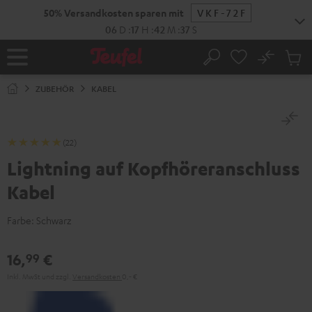
ZUM
50% Versandkosten sparen mit
VKF-72F
NHALT
RINGEN
06
D
:
17
H
:
42
M
:
36
S
No
Abs
Startseite
Suche
Artike
im
ZUBEHÖR
KABEL
Waren
(22)
Lightning auf Kopfhöreranschluss
Kabel
Farbe:
Schwarz
16,
€
99
Inkl. MwSt
und zzgl.
Versandkosten
0,‐ €