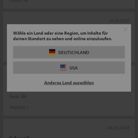
21.01.2025
ein Kabel halt
Wähle ein Land oder eine Region, um Inhalte für
deinen Standort zu sehen und online einzukaufen.
ein sauber verarbeitets Kabel.
DEUTSCHLAND
Thomas L.
USA
22.08.2024
Anderes Land auswählen
Kabel
Passt. 👍
Stephan J.
04.05.2024