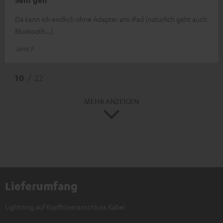
Sehr geil
Da kann ich endlich ohne Adapter ans iPad (natürlich geht auch
Bluetooth…)
Jens F.
10
/ 22
MEHR ANZEIGEN
Lieferumfang
Lightning auf Kopfhöreranschluss Kabel