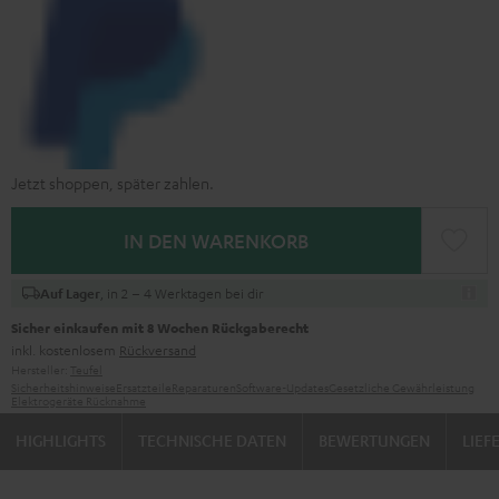
Jetzt shoppen, später zahlen.
IN DEN WARENKORB
, in 2 – 4 Werktagen bei dir
Auf Lager
Sicher einkaufen mit 8 Wochen Rückgaberecht
inkl. kostenlosem
Rückversand
Hersteller:
Teufel
Sicherheitshinweise
Ersatzteile
Reparaturen
Software-Updates
Gesetzliche Gewährleistung
Elektrogeräte Rücknahme
HIGHLIGHTS
TECHNISCHE DATEN
BEWERTUNGEN
LIE