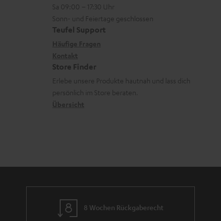
r
z
e
Sa 09:00 – 17:30 Uhr
L
t
ä
u
r
Sonn- und Feiertage geschlossen
e
a
t
Teufel Support
r
s
x
k
e
Häufige Fragen
G
a
i
Kontakt
t
R
a
n
Store Finder
k
d
ü
r
d
Erlebe unsere Produkte hautnah und lass dich
o
a
c
a
persönlich im Store beraten.
n
t
k
Übersicht
n
e
n
t
n
a
i
h
e
m
e
8 Wochen Rückgaberecht