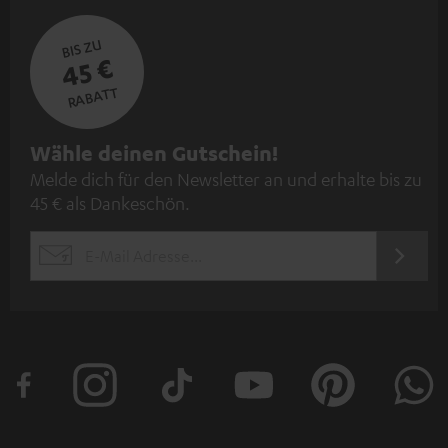
BIS ZU
45 €
RABATT
N
Wähle deinen Gutschein!
Melde dich für den Newsletter an und erhalte bis zu
e
45 € als Dankeschön.
w
s
JETZT
EMAIL
l
ANME
WIDGET
e
t
t
e
r