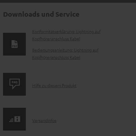
Downloads und Service
D
Konformitätserklärung: Lightning auf
Kopfhöreranschluss Kabel
o
k
Bedienungsanleitung: Lightning auf
Kopfhöreranschluss Kabel
u
m
e
P
n
Hilfe zu diesem Produkt
r
t
o
e
d
z
I
Versandinfos
u
u
n
k
m