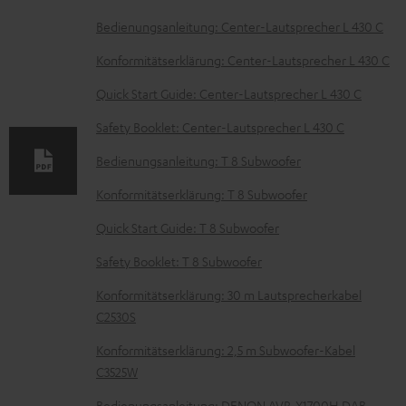
m
Bedienungsanleitung: Center-Lautsprecher L 430 C
e
Konformitätserklärung: Center-Lautsprecher L 430 C
n
Quick Start Guide: Center-Lautsprecher L 430 C
t
Safety Booklet: Center-Lautsprecher L 430 C
e
z
Bedienungsanleitung: T 8 Subwoofer
u
Konformitätserklärung: T 8 Subwoofer
m
Quick Start Guide: T 8 Subwoofer
H
Safety Booklet: T 8 Subwoofer
e
r
Konformitätserklärung: 30 m Lautsprecherkabel
C2530S
u
n
Konformitätserklärung: 2,5 m Subwoofer-Kabel
C3525W
t
Bedienungsanleitung: DENON AVR-X1700H DAB