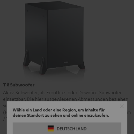
T 8 Subwoofer
Aktiv-Subwoofer, als Frontfire- oder Downfire-Subwoofer
einsetzbar. Die hier ausgewiesenen Abmessungen beziehen
sich auf die Downfire-Konfiguration inkl. Standfüssen
Wähle ein Land oder eine Region, um Inhalte für
(Frontfire-Konfiguration inkl. Standfüssen: H 37,3 cm /B 31,1 cm
deinen Standort zu sehen und online einzukaufen.
/ T 36,0 cm)
DEUTSCHLAND