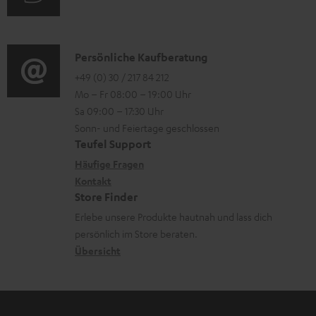
i
u
r
o
d
o
n
i
K
Persönliche Kaufberatung
g
e
o
o
+49 (0) 30 / 217 84 212
e
n
Mo – Fr 08:00 – 19:00 Uhr
-
n
r
z
Sa 09:00 – 17:30 Uhr
L
t
ä
u
Sonn- und Feiertage geschlossen
e
a
t
Teufel Support
r
x
k
e
Häufige Fragen
G
i
Kontakt
t
R
a
Store Finder
k
d
ü
r
Erlebe unsere Produkte hautnah und lass dich
o
a
c
a
persönlich im Store beraten.
n
t
k
Übersicht
n
e
n
t
n
a
i
h