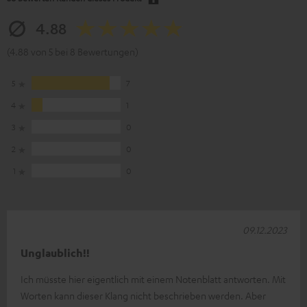
4.88
(4.88 von 5 bei 8 Bewertungen)
5
7
4
1
3
0
2
0
1
0
09.12.2023
Unglaublich!!
Ich müsste hier eigentlich mit einem Notenblatt antworten. Mit
Worten kann dieser Klang nicht beschrieben werden. Aber