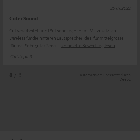
25.01.2022
Guter Sound
Gut verarbeitet und tönt sehr angenehm. Mit zusätzlich
Wireless für die hinteren Lautsprecher ideal für mittelgrosse
Räume. Sehr guter Servi
Komplette Bewertung lesen
Christoph B.
*
8
/ 8
automatisiert übersetzt durch
DeepL