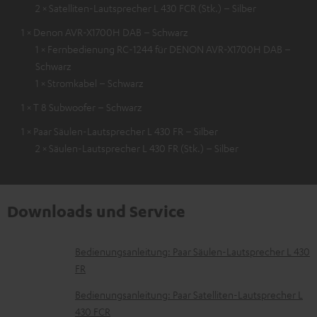
2 × Satelliten-Lautsprecher L 430 FCR (Stk.) – Silber
1 × Denon AVR-X1700H DAB – Schwarz
1 × Fernbedienung RC-1244 für DENON AVR-X1700H DAB –
Schwarz
1 × Stromkabel – Schwarz
1 × T 8 Subwoofer – Schwarz
1 × Paar Säulen-Lautsprecher L 430 FR – Silber
2 × Säulen-Lautsprecher L 430 FR (Stk.) – Silber
Downloads und Service
D
Bedienungsanleitung: Paar Säulen-Lautsprecher L 430
FR
o
k
Bedienungsanleitung: Paar Satelliten-Lautsprecher L
430 FCR
u