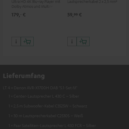
Ultra HD 4K Blu-ray Player mit
Lautsprecherkabel 2 x 2,5 mm²
Hi
Dolby Atmos und Multi HDR-
unt
Unterstützung inklusive
wie
179,
€
59,
€
14
‐
99
HDR10+ für eine überragende
Bildqualität mit lebensechten
Kontrasten und Farben
Lieferumfang
LT 4 + Denon AVR-X1700H DAB "5.1-Set M"
1 × Center-Lautsprecher L 430 C – Silber
1 × 2,5 m Subwoofer-Kabel C3525W – Schwarz
1 × 30 m Lautsprecherkabel C2530S – Weiß
1 × Paar Satelliten-Lautsprecher L 430 FCR – Silber