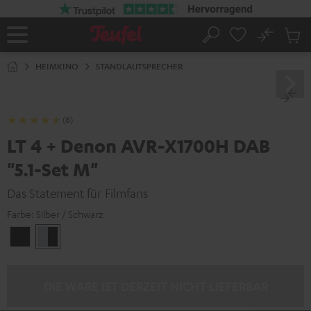
ZUM
NHALT
RINGEN
No
Abs
Startseite
Suche
Artike
im
HEIMKINO
STANDLAUTSPRECHER
Waren
(8)
LT 4 + Denon AVR-X1700H DAB
"5.1-Set M"
Das Statement für Filmfans
Farbe:
Silber / Schwarz
Schwarz
Silber
/
/
Schwarz
Schwarz
DIE WARE IST DERZEIT NICHT LIEFERBAR