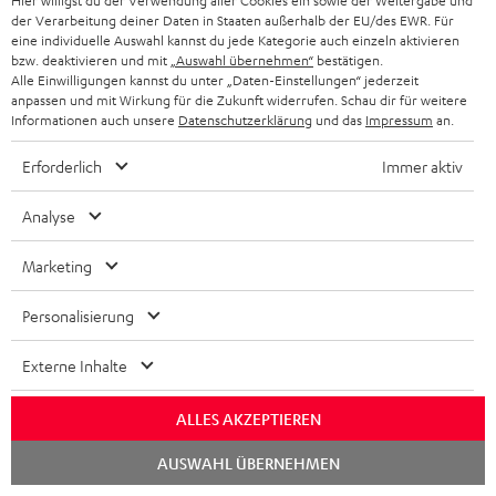
Hier willigst du der Verwendung aller Cookies ein sowie der Weitergabe und
der Verarbeitung deiner Daten in Staaten außerhalb der EU/des EWR. Für
eine individuelle Auswahl kannst du jede Kategorie auch einzeln aktivieren
bzw. deaktivieren und mit
„Auswahl übernehmen“
bestätigen.
Alle Einwilligungen kannst du unter „Daten-Einstellungen“ jederzeit
anpassen und mit Wirkung für die Zukunft widerrufen. Schau dir für weitere
Informationen auch unsere
Datenschutzerklärung
und das
Impressum
an.
BIS ZU
45 €
Erforderlich
Immer aktiv
RABATT
Analyse
N
Wähle deinen Gutschein!
Marketing
Melde dich für den Newsletter an und erhalte bis zu
e
45 € als Dankeschön.
w
Personalisierung
s
Externe Inhalte
JETZT
EMAIL
l
ANME
WIDGET
e
ALLES AKZEPTIEREN
t
Chat
AUSWAHL ÜBERNEHMEN
starten
t