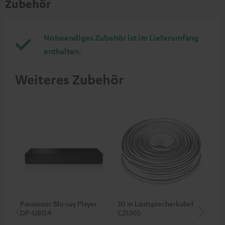
Zubehör
Notwendiges Zubehör ist im Lieferumfang
enthalten.
Weiteres Zubehör
Panasonic Blu-ray Player
30 m Lautsprecherkabel
Hi
DP-UB154
C2530S
mit