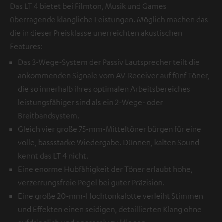
Das LT 4 bietet bei Filmton, Musik und Games
überragende klangliche Leistungen. Möglich machen das
die in dieser Preisklasse unerreichten akustischen
Features:
Das 3-Wege-System der Passiv Lautsprecher teilt die
ankommenden Signale vom AV-Receiver auf fünf Töner,
die so innerhalb ihres optimalen Arbeitsbereiches
leistungsfähiger sind als ein 2-Wege- oder
Breitbandsystem.
Gleich vier große 75-mm-Mitteltöner bürgen für eine
volle, bassstarke Wiedergabe. Dünnen, kalten Sound
kennt das LT 4 nicht.
Eine enorme Hubfähigkeit der Töner erlaubt hohe,
verzerrungsfreie Pegel bei guter Präzision.
Eine große 20-mm-Hochtonkalotte verleiht Stimmen
und Effekten einen seidigen, detaillierten Klang ohne