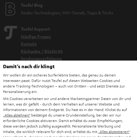
Teufel Blog
Audio-Technologien, HiFi-Trends, Tipps & Tricks
Teufel Support
Häufige Fragen
Kontakt
Rückgabe / Rücktritt
Sendungsverfolgung
Damit‘s nach dir klingt
Store Finder
Wir wollen dir ein sicheres Surferlebnis bieten, das genau zu deinen
Interessen passt. Dafür nutzt Teufel auf diesen Webseiten Cookies und
Erlebe unsere Produkte hautnah und lass dich persönlich
andere Tracking-Technologien – auch von Dritten - und setzt Dienste zur
im Store beraten.
Personalisierung ein.
Mit Cookies verarbeiten wir und andere Marketingpartner Daten von dir und
lernen, was dir gefällt - durch dein Verhalten auf unserer Website und
Informationen von deinem Endgerät. Du hast es in der Hand: Klickst du auf
„Alles ablehnen“
bestätigst du unsere Grundeinstellung, bei der wir nur
erforderliche Cookies aktivieren. Damit erhältst du zwar Empfehlungen,
diese werden jedoch zufällig ausgewählt. Personalisierte Werbung und
Inhalte, die wirklich relevant für dich sind, erhältst du mit
„Alles akzeptieren“
.