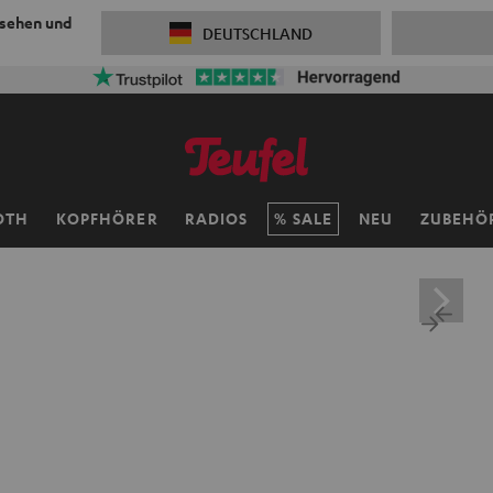
 sehen und
DEUTSCHLAND
OTH
KOPFHÖRER
RADIOS
SALE
NEU
ZUBEHÖ