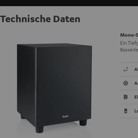
Technische Daten
Mono-S
Ein Tief
Basserle
A
A
E
L