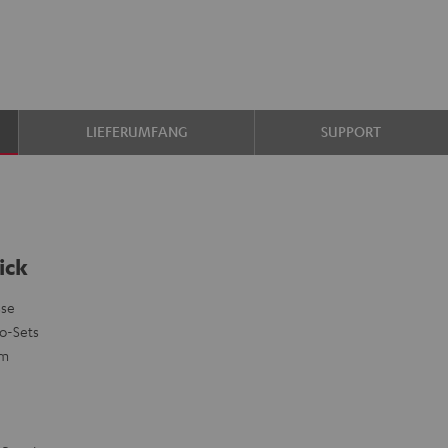
LIEFERUMFANG
SUPPORT
ick
sse
eo-Sets
mm