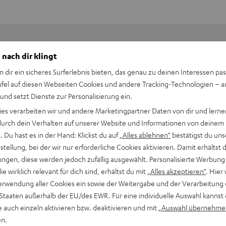
 nach dir klingt
Keinen Store in der Nähe? Kein Problem,
n dir ein sicheres Surferlebnis bieten, das genau zu deinen Interessen pas
beratung
beraten dich auch persönlich am Telefo
ufel auf diesen Webseiten Cookies und andere Tracking-Technologien – 
Hier Termin buchen
 und setzt Dienste zur Personalisierung ein.
ies verarbeiten wir und andere Marketingpartner Daten von dir und lernen
- durch dein Verhalten auf unserer Website und Informationen von deinem
 Du hast es in der Hand: Klickst du auf
„Alles ablehnen“
bestätigst du uns
tellung, bei der wir nur erforderliche Cookies aktivieren. Damit erhältst 
ngen, diese werden jedoch zufällig ausgewählt. Personalisierte Werbung
die wirklich relevant für dich sind, erhältst du mit
„Alles akzeptieren“
. Hier 
erwendung aller Cookies ein sowie der Weitergabe und der Verarbeitung 
 Staaten außerhalb der EU/des EWR. Für eine individuelle Auswahl kannst 
e auch einzeln aktivieren bzw. deaktivieren und mit
„Auswahl übernehme
en.