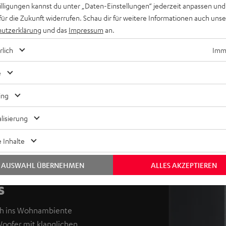
willigungen kannst du unter „Daten-Einstellungen“ jederzeit anpassen und
für die Zukunft widerrufen. Schau dir für weitere Informationen auch uns
utzerklärung
und das
Impressum
an.
rlich
Imme
e
ing
lisierung
 Inhalte
AUSWAHL ÜBERNEHMEN
ALLES AKZEPTIEREN
s
ach ins Wohnambiente
oofer mit klanglichen