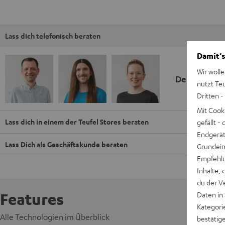
Lass dich telefonisch beraten
Damit‘s
Wir wolle
Deine Kauf
nutzt Te
Dritten -
Mit Cook
Lass dich in einem der Teufel Stores beraten
gefällt 
Endgerät.
Lass Dich als Geschäftskunde beraten
Grundeins
Empfehlu
Inhalte, 
du der V
Features
Daten in
Kategori
Alle Technologien im Überblick
bestätig