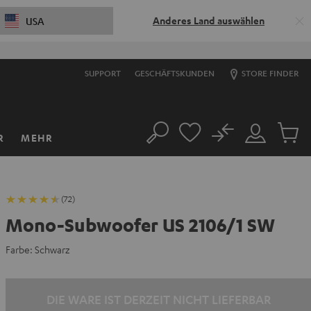
Anderes Land auswählen
USA
SUPPORT
GESCHÄFTSKUNDEN
STORE FINDER
No
R
MEHR
Suche
Mein
Artikel
Konto
im
Warenk
(72)
Mono-Subwoofer US 2106/1 SW
Farbe:
Schwarz
DIE WARE IST DERZEIT NICHT LIEFERBAR