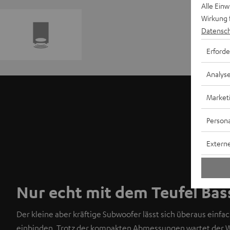
Alle Ein
Wirkung 
Datensch
Erforde
Analys
Market
Persona
Externe
Nur echt mit dem Teufel Bas
Der kleine aber kräftige Subwoofer lässt sich überaus einf
einbinden. Trotz der kompakten Abmessungen wartet der W