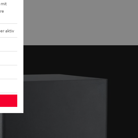
 mit
ere
r aktiv