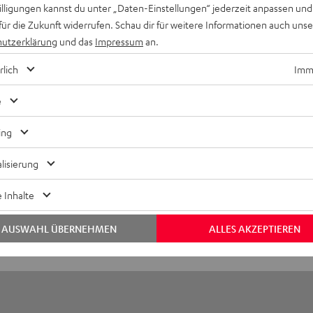
willigungen kannst du unter „Daten-Einstellungen“ jederzeit anpassen und
ubwoofer US 4110/1 SW
für die Zukunft widerrufen. Schau dir für weitere Informationen auch uns
4110/1 SW ist der Gentlemen unter den Subwoofern. Mit seinen 
utzerklärung
und das
Impressum
an.
Liter Volumen stimmen schon mal die Außenwerte. Die Class-D-Ve
istung von 180 Watt, um das mit 250-mm-Durchmesser üppig dime
rlich
Imme
-Tieftonchassis mehr als ausreichend anzutreiben.
e
bmessungen
ing
nschlüsse
lisierung
lektronik
 Inhalte
autsprecher
AUSWAHL ÜBERNEHMEN
ALLES AKZEPTIEREN