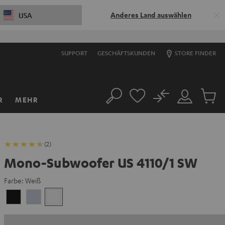
Anderes Land auswählen
USA
SUPPORT
GESCHÄFTSKUNDEN
STORE FINDER
No
R
MEHR
Suche
Mein
Artikel
Konto
im
Warenk
(2)
Mono-Subwoofer US 4110/1 SW
Farbe:
Weiß
Schwarz
Silber
Weiß