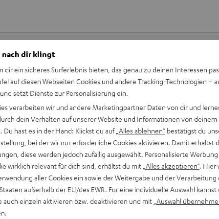
 nach dir klingt
n dir ein sicheres Surferlebnis bieten, das genau zu deinen Interessen pas
Keinen Store in der Nähe? Kein Problem,
ufel auf diesen Webseiten Cookies und andere Tracking-Technologien – 
beratung
beraten dich auch persönlich am Telefo
 und setzt Dienste zur Personalisierung ein.
Hier Termin buchen
ies verarbeiten wir und andere Marketingpartner Daten von dir und lernen
- durch dein Verhalten auf unserer Website und Informationen von deinem
 Du hast es in der Hand: Klickst du auf
„Alles ablehnen“
bestätigst du uns
tellung, bei der wir nur erforderliche Cookies aktivieren. Damit erhältst 
ngen, diese werden jedoch zufällig ausgewählt. Personalisierte Werbung
die wirklich relevant für dich sind, erhältst du mit
„Alles akzeptieren“
. Hier 
erwendung aller Cookies ein sowie der Weitergabe und der Verarbeitung 
 Staaten außerhalb der EU/des EWR. Für eine individuelle Auswahl kannst 
e auch einzeln aktivieren bzw. deaktivieren und mit
„Auswahl übernehme
en.