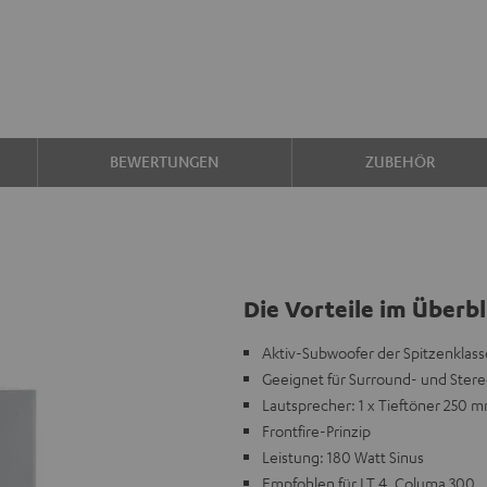
BEWERTUNGEN
ZUBEHÖR
Die Vorteile im Überbl
Aktiv-Subwoofer der Spitzenklass
Geeignet für Surround- und Ster
Lautsprecher: 1 x Tieftöner 250 
Frontfire-Prinzip
Leistung: 180 Watt Sinus
Empfohlen für LT 4, Columa 300