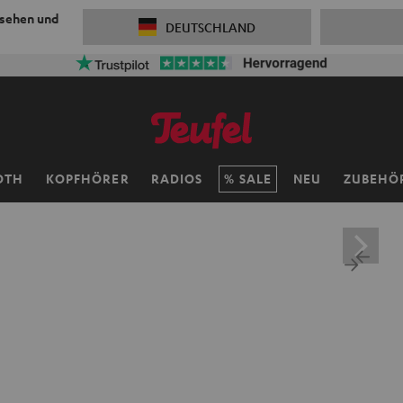
 sehen und
DEUTSCHLAND
OTH
KOPFHÖRER
RADIOS
SALE
NEU
ZUBEHÖ