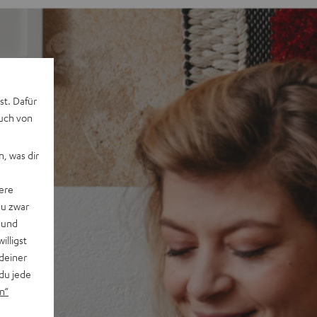
st. Dafür
auch von
, was dir
ere
du zwar
 und
willigst
deiner
du jede
n“