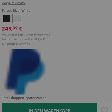
Zeige mir mehr
Farbe:
Silver White
Night
Silver
Black
White
249,
€
99
Inkl. MwSt
und zzgl.
Versandkosten
4,99 €
Letzter niedrigster Preis
199,
99
€
Originalpreis
299,
99
€
Jetzt shoppen, später zahlen.
IN DEN WARENKORB