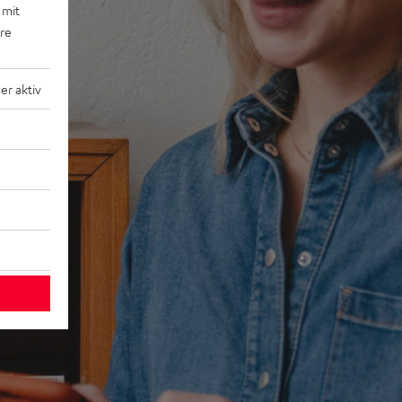
 mit
ere
r aktiv