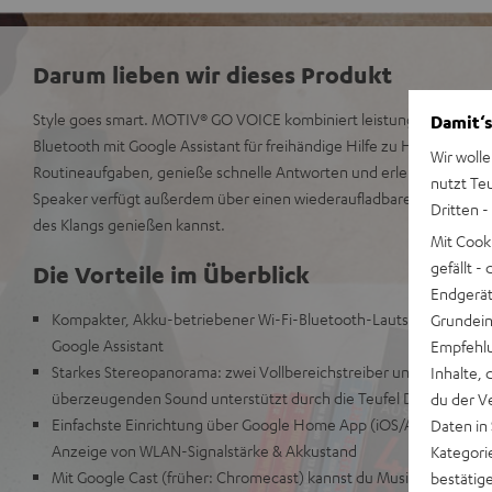
Darum lieben wir dieses Produkt
Style goes smart. MOTIV® GO VOICE kombiniert leistungsstarken St
Damit‘s
Bluetooth mit Google Assistant für freihändige Hilfe zu Hause. Erled
Wir wolle
Routineaufgaben, genieße schnelle Antworten und erlebe noch mehr 
nutzt Te
Speaker verfügt außerdem über einen wiederaufladbaren Akku, mit 
Dritten -
des Klangs genießen kannst.
Mit Cook
gefällt 
Die Vorteile im Überblick
Endgerät.
Kompakter, Akku-betriebener Wi-Fi-Bluetooth-Lautsprecher mit
Grundeins
Google Assistant
Empfehlu
Starkes Stereopanorama: zwei Vollbereichstreiber und zwei pas
Inhalte, 
überzeugenden Sound unterstützt durch die Teufel Dynamore® 
du der V
Einfachste Einrichtung über Google Home App (iOS/Android®), d
Daten in
Anzeige von WLAN-Signalstärke & Akkustand
Kategori
Mit Google Cast (früher: Chromecast) kannst du Musik und Podcas
bestätig