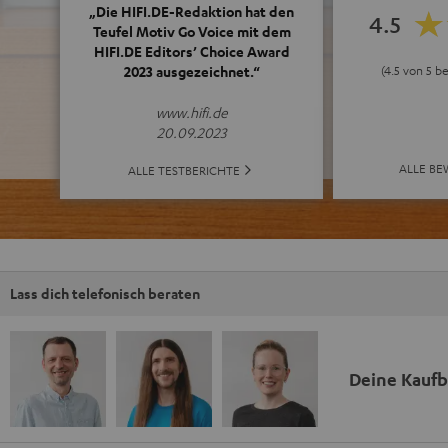
„Die HIFI.DE-Redaktion hat den
4.5
Teufel Motiv Go Voice mit dem
HIFI.DE Editors’ Choice Award
2023 ausgezeichnet.“
(4.5 von 5 b
www.hifi.de
20.09.2023
ALLE B
ALLE TESTBERICHTE
Lass dich telefonisch beraten
Deine Kauf