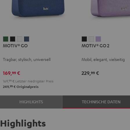
MOTIV®
MOTIV®
MOTIV®
MOTIV®
MOTIV®
MOTIV®
MOTIV®
MOTIV® GO
MOTIV® GO 2
GO
GO
GO
GO
GO
GO
GO
Ivy
Night
Silver
Steel
2
2
2
Tragbar, stylisch, universell
Mobil, elegant, vielseitig
Green
Black
White
Blue
Night
Silver
Soft
Black
White
Lavender
169,
€
229,
€
99
99
169,
99
€
Letzter niedrigster Preis
99
249,
€
Originalpreis
HIGHLIGHTS
TECHNISCHE DATEN
Highlights