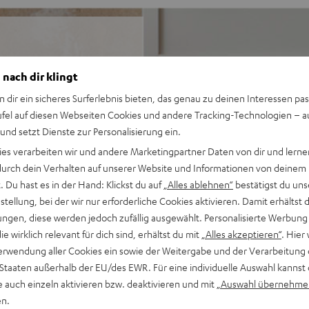
ereosound über Wi-Fi oder
 nach dir klingt
ige tägliche
n dir ein sicheres Surferlebnis bieten, das genau zu deinen Interessen pas
Musikvielfalt. Der portable
ufel auf diesen Webseiten Cookies und andere Tracking-Technologien – 
dem du die wahre Freiheit
 und setzt Dienste zur Personalisierung ein.
ies verarbeiten wir und andere Marketingpartner Daten von dir und lernen
- durch dein Verhalten auf unserer Website und Informationen von deinem
 Du hast es in der Hand: Klickst du auf
„Alles ablehnen“
bestätigst du uns
 Sprachsteuerung über
tellung, bei der wir nur erforderliche Cookies aktivieren. Damit erhältst 
ngen, diese werden jedoch zufällig ausgewählt. Personalisierte Werbung
sive Bassmembranen bieten
die wirklich relevant für dich sind, erhältst du mit
„Alles akzeptieren“
. Hier 
Technologie
erwendung aller Cookies ein sowie der Weitergabe und der Verarbeitung 
irektes Bedienpanel mit LED-
 Staaten außerhalb der EU/des EWR. Für eine individuelle Auswahl kannst 
e auch einzeln aktivieren bzw. deaktivieren und mit
„Auswahl übernehme
ts aus 100+ Apps wie Spotify,
en.