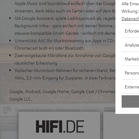
Apple Music und Soundcloud einfach über das Google Cast-Symb
Alle Ein
streamen, dank Akku auch im Garten oder auf dem Balkon
Wirkung 
Mit Google Assistant: spiele Lieblingsmusik ab, regele die Lautst
Datensch
Background-Infos - ganz einfach mit deiner Stimme; plane deinen
Erforde
steuere kompatible Smart-Geräte - einfach mit deiner Stimme
Unterstützt AAC für Musikstreaming aus Apps in CD-ähnlicher Qual
Analys
Chromecast built-in) oder Bluetooth
Zwei eingebaute Mikrofone zur Annahme von Google Assistant S
Market
räumlicher Erkennung
Stylischer Aluminium-Rahmen für sicheren Stand, Betrieb über Ne
Persona
Akku, 3,5-mm-Eingang für Zuspieler, in zwei Farbvarianten
Externe
Google, Android, Google Home, Google Cast / Chromecast built-in 
Google LLC.