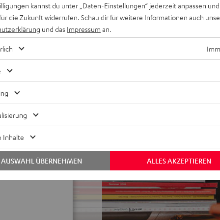
ol auf dem Smartgerät
willigungen kannst du unter „Daten-Einstellungen“ jederzeit anpassen und
für die Zukunft widerrufen. Schau dir für weitere Informationen auch uns
ärke und finde Song-
utzerklärung
und das
Impressum
an.
 Tag, stelle Weckzeiten und
rlich
Imme
ität via Google Cast (früher:
e
prachbefehlen mit guter
ing
tzteil oder Lithium-Ionen-
lisierung
 Inhalte
und andere sind Marken von
AUSWAHL ÜBERNEHMEN
ALLES AKZEPTIEREN