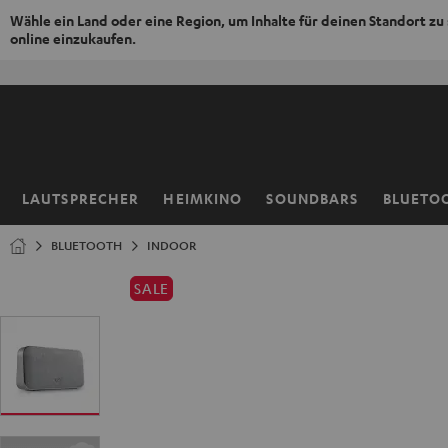
Wähle ein Land oder eine Region, um Inhalte für deinen Standort zu
online einzukaufen.
ZUM
NHALT
RINGEN
LAUTSPRECHER
HEIMKINO
SOUNDBARS
BLUETO
Startseite
BLUETOOTH
INDOOR
SALE