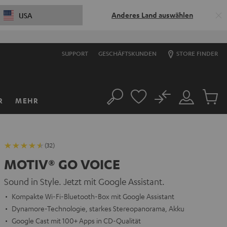
Anderes Land auswählen
USA
SUPPORT
GESCHÄFTSKUNDEN
STORE FINDER
No
R
MEHR
Suche
Mein
Artikel
Konto
im
Warenk
(32)
MOTIV® GO VOICE
Sound in Style. Jetzt mit Google Assistant.
Kompakte Wi-Fi-Bluetooth-Box mit Google Assistant
Dynamore-Technologie, starkes Stereopanorama, Akku
Google Cast mit 100+ Apps in CD-Qualität