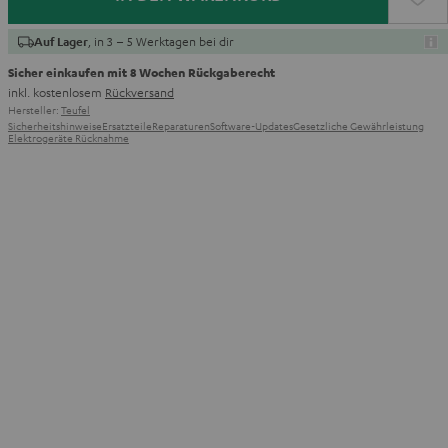
, in 3 – 5 Werktagen bei dir
Auf Lager
Sicher einkaufen mit 8 Wochen Rückgaberecht
inkl. kostenlosem
Rückversand
Hersteller:
Teufel
Sicherheitshinweise
Ersatzteile
Reparaturen
Software-Updates
Gesetzliche Gewährleistung
Elektrogeräte Rücknahme