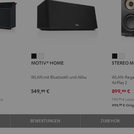
MOTIV®
MOTIV®
STEREO
STE
MOTIV® HOME
STEREO M
HOME
HOME
M
M
Schwarz
Weiß
2
2
WLAN mit Bluetooth und Akku
WLAN-Regal
Schwarz
Weiß
AirPlay 2
549,
€
899,
€
99
99
is
799,
99
€
Letzt
99
999,
€
Orig
BEWERTUNGEN
ZUBEHÖR