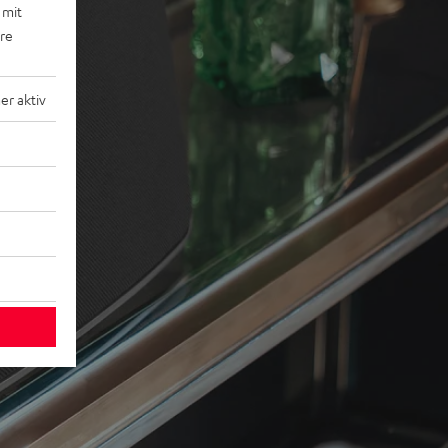
 mit
ere
r aktiv