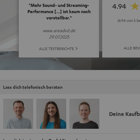
4.94
"Mehr Sound- und Streaming-
Performance [...] ist kaum noch
vorstellbar."
(4.94 von 5 b
www.areadvd.de
29.07.2025
ALLE BE
ALLE TESTBERICHTE
Lass dich telefonisch beraten
Deine Kauf