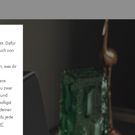
st. Dafür
auch von
, was dir
ere
du zwar
 und
willigst
deiner
du jede
n“