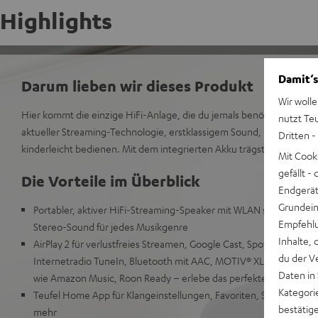
Highlights
Damit‘s
Darum lieben wir dieses Produkt
Wir wolle
Hier kommt die einzige HiFi-Anlage, die du jemals benötigen wirst. S
nutzt Te
aktueller Streaming-Technologie, erstklassigem Sound, lässt sich ei
Dritten -
kinderleicht bedienen. Mit dem integrierten Akku trägst du den MOT
Mit Cook
gefällt 
Die Vorteile im Überblick
Endgerät.
Grundeins
Portabler, aktiver HiFi-Streaming-Speaker mit WLAN sowie Bluet
Empfehlu
Stereo-Sound für jedes Musikgenre
Inhalte, 
AirPlay 2 für verlustfreies Streamen, Google Cast, Spotify Connec
du der V
Internetradio TuneIn, Bluetooth mit AAC, MOTIV® XL ist anwählba
Daten in
wie Amazon Music, Roon Ready – erlebe das perfekte Managem
Kategori
Teufel Home App für Klangeinstellungen, Favoriten, Setup, Lauts
bestätig
mehr