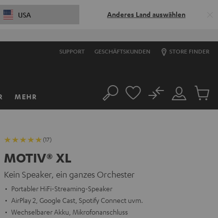
Anderes Land auswählen
USA
SUPPORT
GESCHÄFTSKUNDEN
STORE FINDER
No
R
MEHR
Suche
Mein
Artikel
Konto
im
Warenk
(17)
MOTIV® XL
Kein Speaker, ein ganzes Orchester
Portabler HiFi-Streaming-Speaker
AirPlay 2, Google Cast, Spotify Connect uvm.
Wechselbarer Akku, Mikrofonanschluss