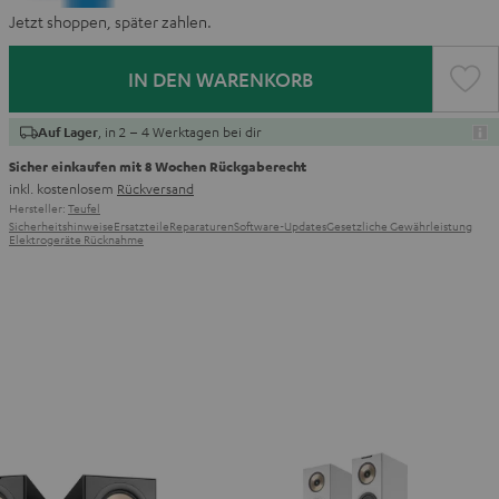
Jetzt shoppen, später zahlen.
IN DEN WARENKORB
, in 2 – 4 Werktagen bei dir
Auf Lager
Sicher einkaufen mit 8 Wochen Rückgaberecht
inkl. kostenlosem
Rückversand
Hersteller:
Teufel
Sicherheitshinweise
Ersatzteile
Reparaturen
Software-Updates
Gesetzliche Gewährleistung
Elektrogeräte Rücknahme