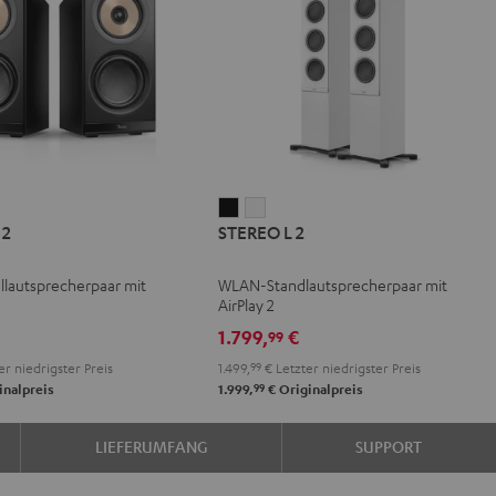
REO
STEREO
STEREO
 2
STEREO L 2
L
L
2
2
lautsprecherpaar mit
WLAN-Standlautsprecherpaar mit
Schwarz
Weiß
AirPlay 2
1.799,
€
99
er niedrigster Preis
1.499,
99
€
Letzter niedrigster Preis
99
inalpreis
1.999,
€
Originalpreis
LIEFERUMFANG
SUPPORT