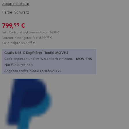
Zeige mir mehr
Farbe:
Schwarz
799,
€
99
Inkl. MwSt
und zzgl.
Versandkosten
14,99 €
Letzter niedrigster Preis
599,
99
€
Originalpreis
899,
99
€
1
Gratis USB-C Kopfhörer
Teufel MOVE 2
Code kopieren und im Warenkorb einlösen.
MOV-T4S
Nur für kurze Zeit
Angebot endet in
0
0
D
:
1
6
H
:
2
6
M
:
1
6
S