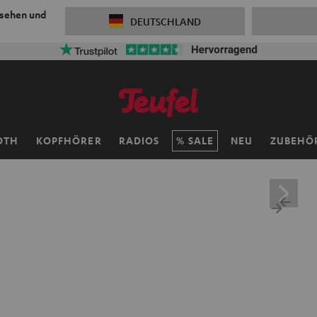
 sehen und
DEUTSCHLAND
OTH
KOPFHÖRER
RADIOS
SALE
NEU
ZUBEHÖ