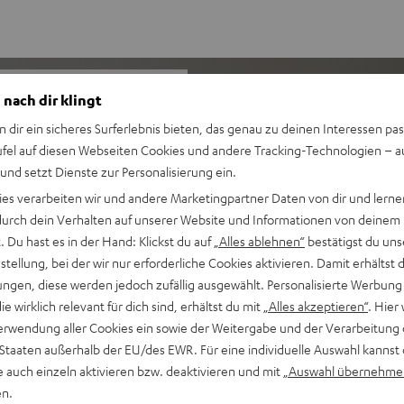
 nach dir klingt
n dir ein sicheres Surferlebnis bieten, das genau zu deinen Interessen pas
ie ist ausgestattet mit
ufel auf diesen Webseiten Cookies und andere Tracking-Technologien – 
nfach einrichten und
 und setzt Dienste zur Personalisierung ein.
IV® XL überall hin.
ies verarbeiten wir und andere Marketingpartner Daten von dir und lernen
- durch dein Verhalten auf unserer Website und Informationen von deinem
 Du hast es in der Hand: Klickst du auf
„Alles ablehnen“
bestätigst du uns
tellung, bei der wir nur erforderliche Cookies aktivieren. Damit erhältst 
ooth und erstklassigem
ngen, diese werden jedoch zufällig ausgewählt. Personalisierte Werbung
die wirklich relevant für dich sind, erhältst du mit
„Alles akzeptieren“
. Hier 
t, TIDAL Connect,
erwendung aller Cookies ein sowie der Weitergabe und der Verarbeitung 
r aus fast allen Musik-Apps
 Staaten außerhalb der EU/des EWR. Für eine individuelle Auswahl kannst 
ent deiner Musiksammlung
e auch einzeln aktivieren bzw. deaktivieren und mit
„Auswahl übernehme
tärkeregelung und vieles
en.