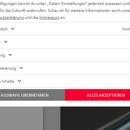
willigungen kannst du unter „Daten-Einstellungen“ jederzeit anpassen und
Play 2 oder Google Cast
für die Zukunft widerrufen. Schau dir für weitere Informationen auch uns
utzerklärung
und das
Impressum
an.
eftöner aus Kevlar für
hwertige Class-D-Endstufe
rlich
Imme
 bis zu 103 dB SPL,
e
A) gemessen nach IEC-Norm,
ing
book, automatisches
 Stationstasten, Powerbank-
lisierung
 Inhalte
reaming / Raumfeld Serie
AUSWAHL ÜBERNEHMEN
ALLES AKZEPTIEREN