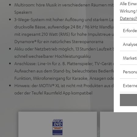
Alle Ein
Multiroom: höre Musik in verschiedenen Räumen mit weiteren Air
Wirkung 
Speakern
Datensch
3-Wege-System mit hoher Auflösung und starkem Langhub-Wok-Ti
druckvolle Bässe, aufwendige 24 Bit / 96 kHz Wandlung und hoc
Erforde
mit insgesamt 210 Watt (RMS) für hohe Impulstreue und Pegel von
Dynamore® für ein natürliches Stereopanorama
Analys
Akku oder Netzbetrieb möglich, 13 Stunden Laufzeit bei 70 dB(
schnell wechselbarer Hochleistungsakku
Market
Anschlüsse: Line-In für z. B. Plattenspieler, TV-Gerät oder Note
Aufwachen aus dem Stand-by, beleuchtetes Bedienfeld am Gerät,
Persona
Funktion, Mikrofoneingang für Karaoke, Ansagen oder Reden
Externe
Hinweis: der MOTIV® XL ist nicht mit Produkten aus der Teufel St
oder der Teufel Raumfeld App kompatibel