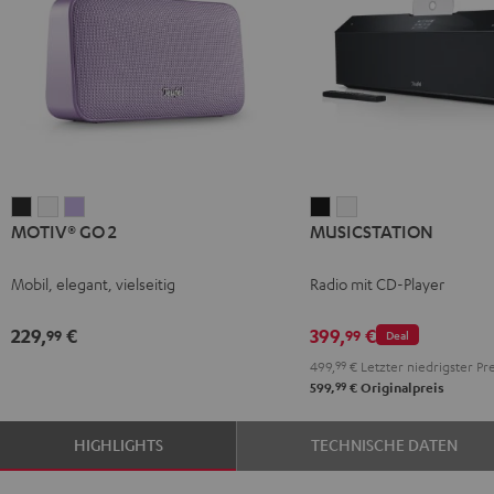
MOTIV®
MOTIV®
MOTIV®
MUSICSTATION
MUSICSTATION
MOTIV® GO 2
MUSICSTATION
GO
GO
GO
Schwarz
Weiß
2
2
2
Mobil, elegant, vielseitig
Radio mit CD-Player
Night
Silver
Soft
Black
White
Lavender
229,
€
399,
€
99
99
Deal
499,
99
€
Letzter niedrigster Pre
99
599,
€
Originalpreis
HIGHLIGHTS
TECHNISCHE DATEN