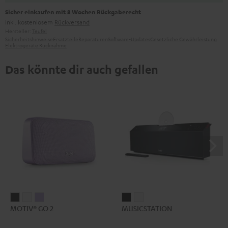
Sicher einkaufen mit 8 Wochen Rückgaberecht
inkl. kostenlosem
Rückversand
Hersteller:
Teufel
Sicherheitshinweise
Ersatzteile
Reparaturen
Software-Updates
Gesetzliche Gewährleistung
Elektrogeräte Rücknahme
Das könnte dir auch gefallen
MOTIV®
MOTIV®
MOTIV®
MUSICSTATION
MUSICSTATION
MOTIV® GO 2
MUSICSTATION
GO
GO
GO
Schwarz
Weiß
2
2
2