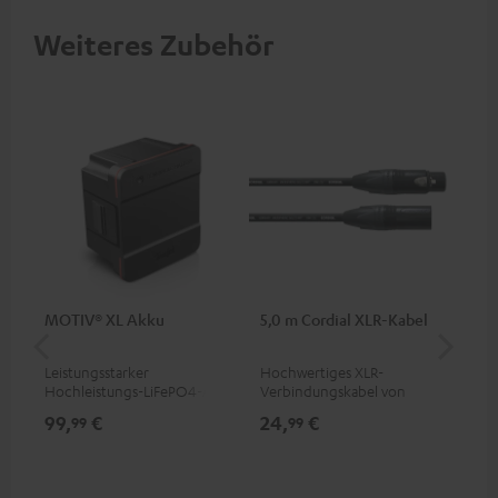
Weiteres Zubehör
MOTIV® XL Akku
5,0 m Cordial XLR-Kabel
An
Kli
Leistungsstarker
Hochwertiges XLR-
Uni
Hochleistungs-LiFePO4-Akku
Verbindungskabel von
Ste
mit Tiefentladeschutz für den
Cordial
99,
€
24,
€
12
99
99
MOTIV® XL