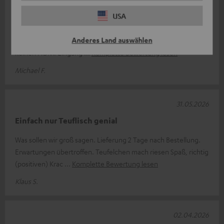
Motiv XL
USA
Grundsätzlich bin ich extrem zufrieden mit dem Lautsprecher.
Anderes Land auswählen
Klasse Klang und Ausstattung. Schade finde ich nur,dass er
keinen HDMI Eingang
Komplette Bewertung lesen
Michael F.
31.05.2026
Einfach nur Teuflisch genial
Was sollen wir groß sagen. Lieferung 2 Tage nach Bestellung.
Erwartungen übertroffen. Teufelchen mach riesen Spaß, richtig
(positiven) Krac
Komplette Bewertung lesen
Klaus S.
02.04.2026