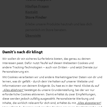
r
s
x
i
k
e
Häufige Fragen
G
a
i
Kontakt
t
t
R
a
n
Store Finder
k
l
d
ü
r
d
Erlebe unsere Produkte hautnah und lass dich
o
e
a
c
a
persönlich im Store beraten.
n
_
t
k
Übersicht
n
h
e
n
t
i
n
a
i
Damit‘s nach dir klingt
d
h
e
Wir wollen dir ein sicheres Surferlebnis bieten, das genau zu deinen
1
Gültig bis längstens zum 15.08.2026 23:59 Uhr.
Eine Barauszahlung ist nicht
d
m
Interessen passt. Dafür nutzt Teufel auf diesen Webseiten Cookies und
möglich. Der Gutschein gilt nur für Privatkunden. Kann nicht in
andere Tracking-Technologien – auch von Dritten - und setzt Dienste zur
Kombination mit anderen Aktionsgutscheinen eingelöst werden. Der
e
e
Personalisierung ein.
Weiterverkauf von Aktionsgutscheinen ist untersagt. Der Gutschein verliert
n
Mit Cookies verarbeiten wir und andere Marketingpartner Daten von dir und
im Falle eines Verkaufs seine Gültigkeit. Die genauen Bedingungen
lernen, was dir gefällt - durch dein Verhalten auf unserer Website und
entnehmen Sie bitte den
AGB
.
Informationen von deinem Endgerät. Du hast es in der Hand: Klickst du auf
„Alles ablehnen“
bestätigst du unsere Grundeinstellung, bei der wir nur
erforderliche Cookies aktivieren. Damit erhältst du zwar Empfehlungen,
diese werden jedoch zufällig ausgewählt. Personalisierte Werbung und
Inhalte, die wirklich relevant für dich sind, erhältst du mit
„Alles akzeptieren“
.