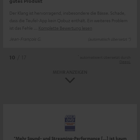
gutes Produkt
Der Klang ist hervorragend, insbesondere die Bässe. Schade,
dass die Teufel-App kein Qobuz enthält. Ein weiteres Problem
ist das Fehle
Komplette Bewertung lesen
Jean-François G.
(automatisch übersetzt *)
*
10
/ 17
automatisiert übersetzt durch
DeepL
MEHR ANZEIGEN
"Mehr Sound- und Streaming-Performance [...] ist kaum