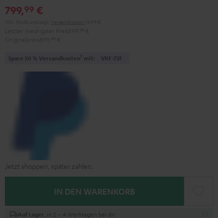
799,
€
99
Inkl. MwSt
und zzgl.
Versandkosten
14,99 €
Letzter niedrigster Preis
599,
99
€
Originalpreis
899,
99
€
1
Spare 50 % Versandkosten
mit:
VKF-72F
Jetzt shoppen, später zahlen.
IN DEN WARENKORB
, in 2 – 4 Werktagen bei dir
Auf Lager