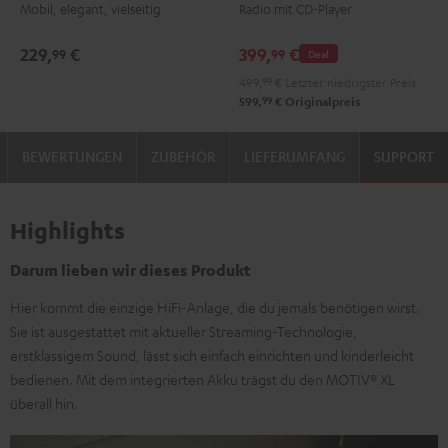
Mobil, elegant, vielseitig
Radio mit CD-Player
Night
Silver
Soft
Black
White
Lavender
229,
€
399,
€
99
99
Deal
499,
99
€
Letzter niedrigster Preis
99
599,
€
Originalpreis
BEWERTUNGEN
ZUBEHÖR
LIEFERUMFANG
SUPPORT
Highlights
Darum lieben wir dieses Produkt
Hier kommt die einzige HiFi-Anlage, die du jemals benötigen wirst.
Sie ist ausgestattet mit aktueller Streaming-Technologie,
erstklassigem Sound, lässt sich einfach einrichten und kinderleicht
bedienen. Mit dem integrierten Akku trägst du den MOTIV® XL
überall hin.