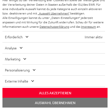
Hier willigst du der Verwendung aller Cookies ein sowie der Weitergabe und
der Verarbeitung deiner Daten in Staaten außerhalb der EU/des EWR. Für
8 Wochen Rückgaberecht
eine individuelle Auswahl kannst du jede Kategorie auch einzeln aktivieren
bzw. deaktivieren und mit
„Auswahl übernehmen“
bestätigen.
Alle Einwilligungen kannst du unter „Daten-Einstellungen“ jederzeit
Kostenloser Rückversand
anpassen und mit Wirkung für die Zukunft widerrufen. Schau dir für weitere
Informationen auch unsere
Datenschutzerklärung
und das
Impressum
an.
9 Teufel Stores
Erforderlich
Immer aktiv
Mehr als 45 Jahre Erfahrung
Analyse
Marketing
Personalisierung
Externe Inhalte
ALLES AKZEPTIEREN
Chat
AUSWAHL ÜBERNEHMEN
starten
Teufel Blog