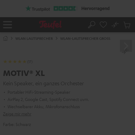
ZUM
NHALT
RINGEN
No
Abs
Startseite
Suche
Artike
im
WLAN LAUTSPRECHER
WLAN-LAUTSPRECHER GROSS
Waren
(17)
MOTIV® XL
Kein Speaker, ein ganzes Orchester
Portabler HiFi-Streaming-Speaker
AirPlay 2, Google Cast, Spotify Connect uvm.
Wechselbarer Akku, Mikrofonanschluss
Zeige mir mehr
Farbe:
Schwarz