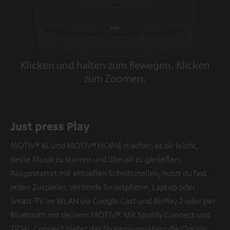
Klicken und halten zum Bewegen. Klicken
zum Zoomen.
Tap to zoom
Just press Play
MOTIV® XL und MOTIV® HOME machen es dir leicht,
deine Musik zu starten und überall zu genießen.
Ausgestattet mit aktuellen Schnittstellen, nutzt du fast
jeden Zuspieler. Verbinde Smartphone, Laptop oder
Smart-TV im WLAN via Google Cast und AirPlay 2 oder per
Bluetooth mit deinem MOTIV®. Mit Spotify Connect und
TIDAL Connect bietet das Streamingsystem die Option,