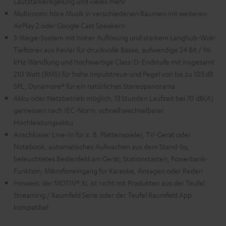
Lautstärkeregelung und vieles mehr
Multiroom: höre Musik in verschiedenen Räumen mit weiteren
AirPlay 2 oder Google Cast Speakern
3-Wege-System mit hoher Auflösung und starkem Langhub-Wok-
Tieftöner aus Kevlar für druckvolle Bässe, aufwendige 24 Bit / 96
kHz Wandlung und hochwertige Class-D-Endstufe mit insgesamt
210 Watt (RMS) für hohe Impulstreue und Pegel von bis zu 103 dB
SPL, Dynamore® für ein natürliches Stereopanorama
Akku oder Netzbetrieb möglich, 13 Stunden Laufzeit bei 70 dB(A)
gemessen nach IEC-Norm, schnell wechselbarer
Hochleistungsakku
Anschlüsse: Line-In für z. B. Plattenspieler, TV-Gerät oder
Notebook, automatisches Aufwachen aus dem Stand-by,
beleuchtetes Bedienfeld am Gerät, Stationstasten, Powerbank-
Funktion, Mikrofoneingang für Karaoke, Ansagen oder Reden
Hinweis: der MOTIV® XL ist nicht mit Produkten aus der Teufel
Streaming / Raumfeld Serie oder der Teufel Raumfeld App
kompatibel