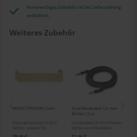
Notwendiges Zubehör ist im Lieferumfang
enthalten.
Weiteres Zubehör
MUSICSTATION Cover
Anschlusskabel 3,5-mm-
Ver
Klinke 1,5 m
mm
Dekoratives Cover in fünf
Universelles 3,5-mm-Klinken-
Uni
Farben, passend für
Stereo-Anschlusskabel
Ste
MUSICSTATION
39,
€
12,
€
12
99
99