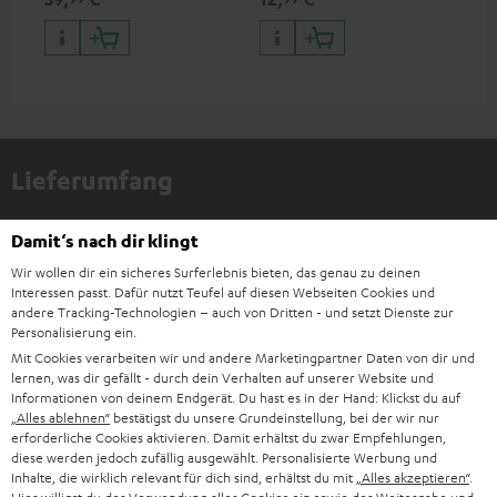
Lieferumfang
MUSICSTATION
Damit‘s nach dir klingt
1 × Antennenkabel für MUSICSTATION (ET) – Schwarz
Wir wollen dir ein sicheres Surferlebnis bieten, das genau zu deinen
Interessen passt. Dafür nutzt Teufel auf diesen Webseiten Cookies und
1 × Netzkabel für MUSICSTATION (ET) – Schwarz
andere Tracking-Technologien – auch von Dritten - und setzt Dienste zur
Personalisierung ein.
1 × MUSICSTATION Fernbedienung – -
Mit Cookies verarbeiten wir und andere Marketingpartner Daten von dir und
lernen, was dir gefällt - durch dein Verhalten auf unserer Website und
Informationen von deinem Endgerät. Du hast es in der Hand: Klickst du auf
„Alles ablehnen“
bestätigst du unsere Grundeinstellung, bei der wir nur
erforderliche Cookies aktivieren. Damit erhältst du zwar Empfehlungen,
diese werden jedoch zufällig ausgewählt. Personalisierte Werbung und
Inhalte, die wirklich relevant für dich sind, erhältst du mit
„Alles akzeptieren“
.