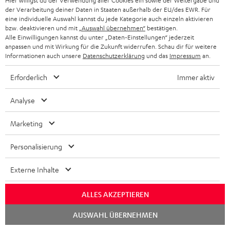
Hier willigst du der Verwendung aller Cookies ein sowie der Weitergabe und
der Verarbeitung deiner Daten in Staaten außerhalb der EU/des EWR. Für
eine individuelle Auswahl kannst du jede Kategorie auch einzeln aktivieren
bzw. deaktivieren und mit
„Auswahl übernehmen“
bestätigen.
Alle Einwilligungen kannst du unter „Daten-Einstellungen“ jederzeit
anpassen und mit Wirkung für die Zukunft widerrufen. Schau dir für weitere
Informationen auch unsere
Datenschutzerklärung
und das
Impressum
an.
Erforderlich
Immer aktiv
Analyse
Downloads und Service
Marketing
D
Bedienungsanleitung: MUSICSTATION
Personalisierung
o
Konformitätserklärung: MUSICSTATION
k
Externe Inhalte
u
ALLES AKZEPTIEREN
m
P
Hilfe zu diesem Produkt
Chat
e
AUSWAHL ÜBERNEHMEN
starten
r