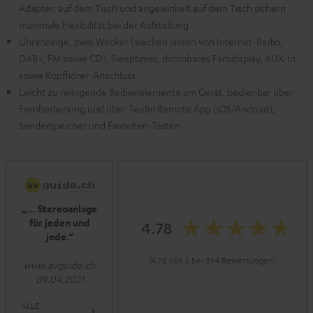
Adapter, auf dem Tisch und angewinkelt auf dem Tisch sichern
maximale Flexibilität bei der Aufstellung
Uhranzeige, zwei Wecker (wecken lassen von Internet-Radio,
DAB+, FM sowie CD), Sleeptimer, dimmbares Farbdisplay, AUX-In-
sowie Kopfhörer-Anschluss
Leicht zu reinigende Bedienelemente am Gerät, bedienbar über
Fernbedienung und über Teufel Remote App (iOS/Android),
Senderspeicher und Favoriten-Tasten
„… Stereoanlage
für jeden und
4.78
jede.“
(4.78 von 5 bei 394 Bewertungen)
www.avguide.ch
09.04.2021
ALLE