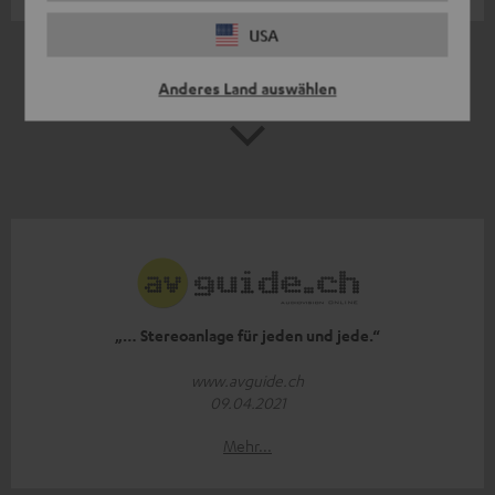
USA
*
10
/ 394
automatisiert übersetzt durch
DeepL
Anderes Land auswählen
MEHR ANZEIGEN
„… Stereoanlage für jeden und jede.“
www.avguide.ch
09.04.2021
Mehr...