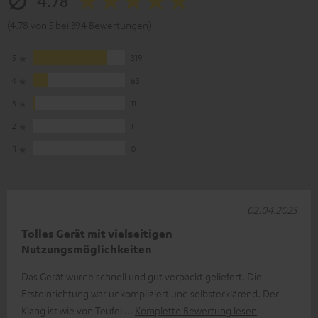
4.78
(4.78 von 5 bei 394 Bewertungen)
5
319
4
63
3
11
2
1
1
0
02.04.2025
Tolles Gerät mit vielseitigen
Nutzungsmöglichkeiten
Das Gerät wurde schnell und gut verpackt geliefert. Die
Ersteinrichtung war unkompliziert und selbsterklärend. Der
Klang ist wie von Teufel
Komplette Bewertung lesen