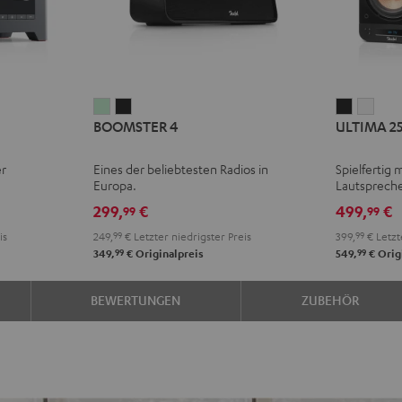
BOOMSTER
BOOMSTER
ULTIMA
ULT
BOOMSTER 4
ULTIMA 2
4
4
25
25
Mint
Night
AKTIV
AKTI
er
Eines der beliebtesten Radios in
Spielfertig 
Green
Black
Night
Pure
Europa.
Lautsprech
Black
Whit
299,
€
499,
€
99
99
is
249,
99
€
Letzter niedrigster Preis
399,
99
€
Letzt
99
99
349,
€
Originalpreis
549,
€
Orig
BEWERTUNGEN
ZUBEHÖR