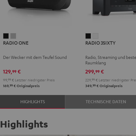
RADIO
RADIO
RADIO
RADIO
RADIO ONE
RADIO 3SIXTY
ONE
ONE
3SIXTY
3SIXTY
Black
Light
Schwarz
Weiß
Der Wecker mit dem Teufel Sound
Radio, Streaming und best
Gray
Raumklang
129,
€
299,
€
99
99
99,
99
€
Letzter niedrigster Preis
229,
99
€
Letzter niedrigster Pre
99
99
169,
€
Originalpreis
349,
€
Originalpreis
HIGHLIGHTS
TECHNISCHE DATEN
Highlights