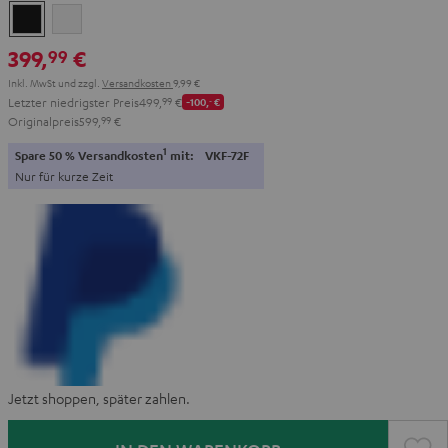
Schwarz
Weiß
399,
€
99
Inkl. MwSt
und zzgl.
Versandkosten
9,99 €
Letzter niedrigster Preis
499,
99
€
-100,
‐
€
Originalpreis
599,
99
€
1
Spare 50 % Versandkosten
mit:
VKF-72F
Nur für kurze Zeit
Jetzt shoppen, später zahlen.