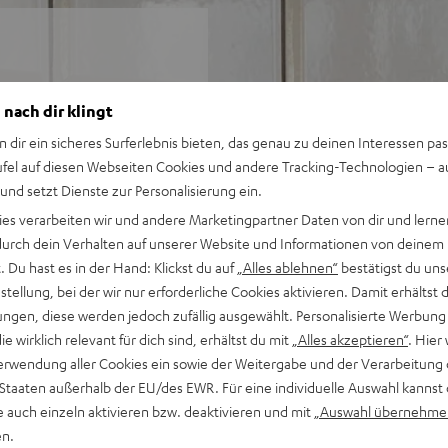
cht, ist die MUSICSTATION
 nach dir klingt
nternet, von CD oder USB zu
n dir ein sicheres Surferlebnis bieten, das genau zu deinen Interessen pas
ufel auf diesen Webseiten Cookies und andere Tracking-Technologien – 
 und setzt Dienste zur Personalisierung ein.
ies verarbeiten wir und andere Marketingpartner Daten von dir und lernen
n, Digitalradio und UKW
- durch dein Verhalten auf unserer Website und Informationen von deinem
 Du hast es in der Hand: Klickst du auf
„Alles ablehnen“
bestätigst du uns
genen Sound mit warmen
tellung, bei der wir nur erforderliche Cookies aktivieren. Damit erhältst 
amore Ultra
ngen, diese werden jedoch zufällig ausgewählt. Personalisierte Werbung
io, DAB+ und FM-Radio
die wirklich relevant für dich sind, erhältst du mit
„Alles akzeptieren“
. Hier 
-Gerät, Google Play Music,
erwendung aller Cookies ein sowie der Weitergabe und der Verarbeitung 
 Staaten außerhalb der EU/des EWR. Für eine individuelle Auswahl kannst 
USB-Playback für MP3
e auch einzeln aktivieren bzw. deaktivieren und mit
„Auswahl übernehme
apter, auf dem Tisch und
en.