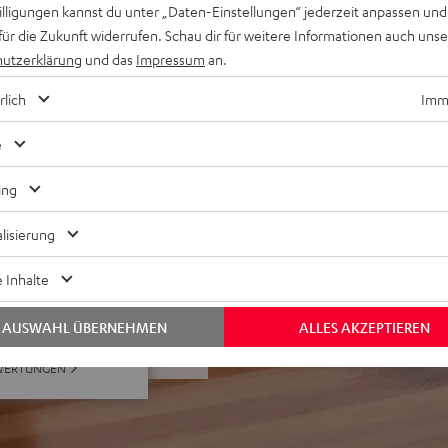
willigungen kannst du unter „Daten-Einstellungen“ jederzeit anpassen und
B+, FM sowie CD),
für die Zukunft widerrufen. Schau dir für weitere Informationen auch uns
schluss
utzerklärung
und das
Impressum
an.
nung und über Teufel
n
rlich
Imme
e
ing
lisierung
 Inhalte
ei 824 Bewertungen)
AUSWAHL ÜBERNEHMEN
ALLES AKZEPTIEREN
WERTUNGEN