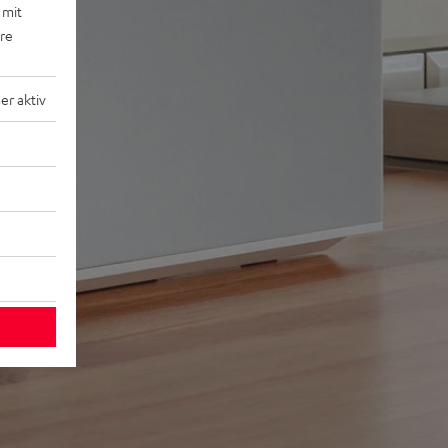
 mit
ere
r aktiv