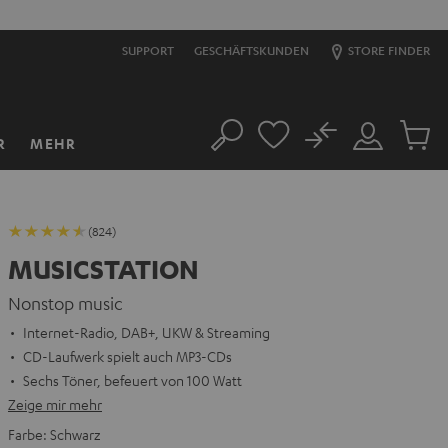
S
SUPPORT
GESCHÄFTSKUNDEN
STORE FINDER
No
R
MEHR
Suche
Mein
Artikel
Konto
im
Warenk
(824)
MUSICSTATION
Nonstop music
Internet-Radio, DAB+, UKW & Streaming
CD-Laufwerk spielt auch MP3-CDs
Sechs Töner, befeuert von 100 Watt
Zeige mir mehr
Farbe:
Schwarz