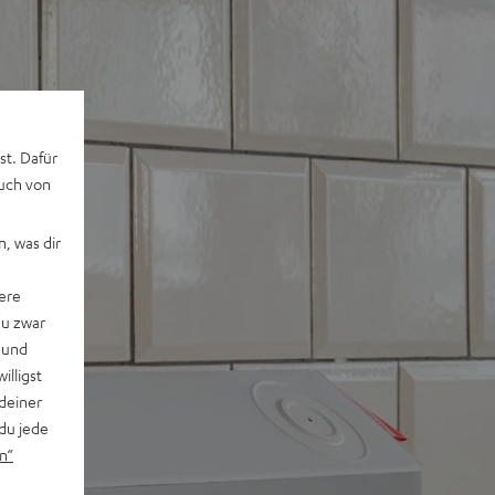
st. Dafür
auch von
, was dir
ere
du zwar
 und
willigst
deiner
du jede
n“