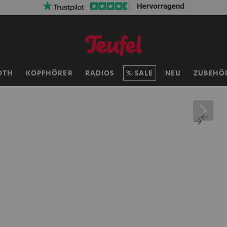
ersandkosten sparen mit
VKF-72F
05
D
:
21
H
:
07
M
:
39
OTH
KOPFHÖRER
RADIOS
SALE
NEU
ZUBEHÖ