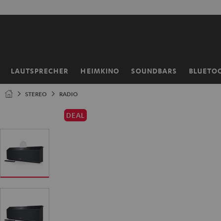
ZUM
50% V
NHALT
RINGEN
LAUTSPRECHER
HEIMKINO
SOUNDBARS
BLUETO
Startseite
STEREO
RADIO
DEAL