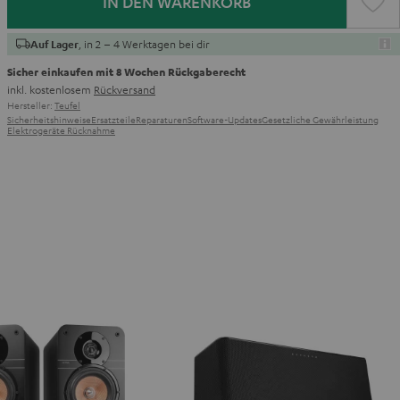
IN DEN WARENKORB
, in 2 – 4 Werktagen bei dir
Auf Lager
Sicher einkaufen mit 8 Wochen Rückgaberecht
inkl. kostenlosem
Rückversand
Hersteller:
Teufel
Sicherheitshinweise
Ersatzteile
Reparaturen
Software-Updates
Gesetzliche Gewährleistung
Elektrogeräte Rücknahme