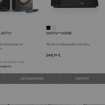
IMA
MOTIV®
MOTIV®
5 AKTIV
MOTIV® HOME
HOME
HOME
V
Schwarz
Weiß
mit Verstärker im
WLAN mit Bluetooth und Akku
er
e
549,
€
99
er niedrigster Preis
inalpreis
LIEFERUMFANG
SUPPORT