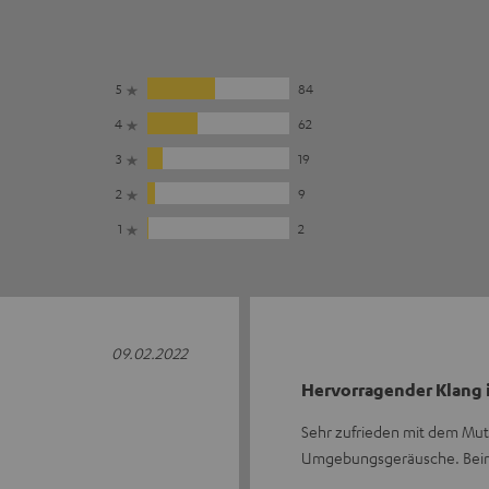
5
84
4
62
3
19
2
9
1
2
09.02.2022
Hervorragender Klang 
Sehr zufrieden mit dem Mute 
Umgebungsgeräusche. Beim