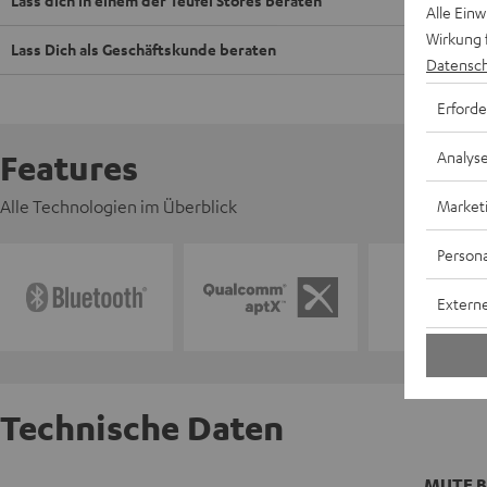
Lass dich in einem der Teufel Stores beraten
Alle Ein
Wirkung 
Lass Dich als Geschäftskunde beraten
Datensch
Erforde
Analys
Features
Market
Alle Technologien im Überblick
Persona
Externe
Technische Daten
MUTE 