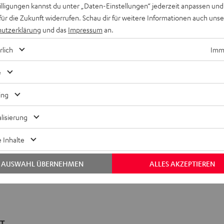
willigungen kannst du unter „Daten-Einstellungen“ jederzeit anpassen und
für die Zukunft widerrufen. Schau dir für weitere Informationen auch uns
utzerklärung
und das
Impressum
an.
rlich
Imme
e
ing
lisierung
 Inhalte
AUSWAHL ÜBERNEHMEN
ALLES AKZEPTIEREN
BT