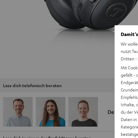
Damit‘s
Wir wolle
nutzt Te
Dritten -
Mit Cook
gefällt 
Endgerät.
Lass dich telefonisch beraten
Grundeins
Empfehlu
Inhalte, 
Deine Kauf
du der V
Daten in
Kategori
bestätig