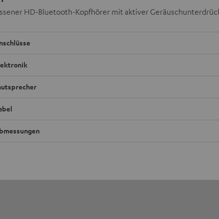
ssener HD-Bluetooth-Kopfhörer mit aktiver Geräuschunterdrü
nschlüsse
lektronik
autsprecher
abel
bmessungen