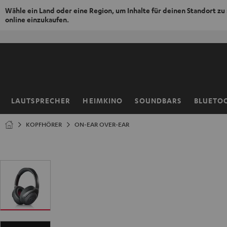
Wähle ein Land oder eine Region, um Inhalte für deinen Standort zu
online einzukaufen.
ZUM
NHALT
RINGEN
LAUTSPRECHER
HEIMKINO
SOUNDBARS
BLUETO
Startseite
KOPFHÖRER
ON-EAR OVER-EAR