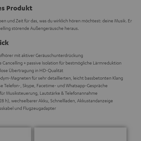
es Produkt
en und Zeit für das, was du wirklich hören möchtest: deine Musik. Er
ancelling störende Außengeräusche heraus.
ick
fhörer mit aktiver Geräuschunterdrückung
e Cancelling + passive Isolation für bestmögliche Lärmreduktion
ellose Übertragung in HD-Qualität
m-Magneten für sehr detaillierten, leicht bassbetonten Klang
ose Telefon-, Skype, Facetime- und Whatsapp-Gespräche
für Musiksteuerung, Lautstärke & Telefonannahme
 (28 h), wechselbarer Akku, Schnellladen, Akkustandanzeige
usskabel und Flugzeugadapter