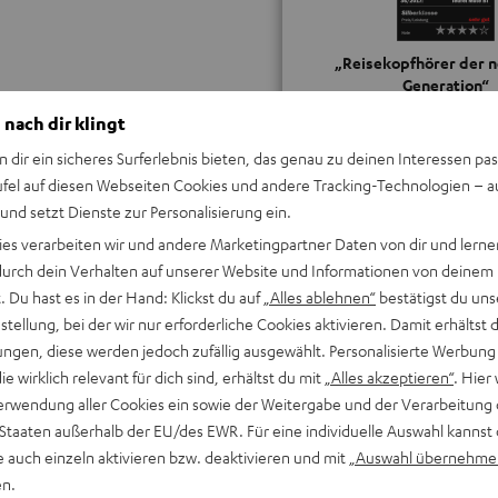
„Reisekopfhörer der 
Generation“
 nach dir klingt
hifivision.net
36/2017
n dir ein sicheres Surferlebnis bieten, das genau zu deinen Interessen pas
ufel auf diesen Webseiten Cookies und andere Tracking-Technologien – 
ALLE TESTBERICHT
 und setzt Dienste zur Personalisierung ein.
ies verarbeiten wir und andere Marketingpartner Daten von dir und lernen
- durch dein Verhalten auf unserer Website und Informationen von deinem
 Du hast es in der Hand: Klickst du auf
„Alles ablehnen“
bestätigst du uns
tellung, bei der wir nur erforderliche Cookies aktivieren. Damit erhältst 
ngen, diese werden jedoch zufällig ausgewählt. Personalisierte Werbung
die wirklich relevant für dich sind, erhältst du mit
„Alles akzeptieren“
. Hier 
Keinen Store in der Nähe? Kein Problem,
beratung
beraten dich auch persönlich am Telefo
erwendung aller Cookies ein sowie der Weitergabe und der Verarbeitung 
Hier Termin buchen
 Staaten außerhalb der EU/des EWR. Für eine individuelle Auswahl kannst 
e auch einzeln aktivieren bzw. deaktivieren und mit
„Auswahl übernehme
en.