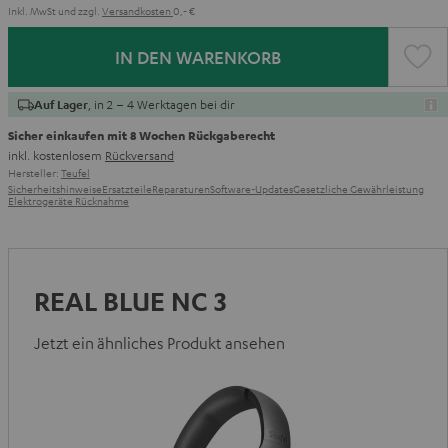
Inkl. MwSt
und zzgl.
Versandkosten
0,‐ €
IN DEN WARENKORB
, in 2 – 4 Werktagen bei dir
Auf Lager
Sicher einkaufen mit 8 Wochen Rückgaberecht
inkl. kostenlosem
Rückversand
Hersteller:
Teufel
Sicherheitshinweise
Ersatzteile
Reparaturen
Software-Updates
Gesetzliche Gewährleistung
Elektrogeräte Rücknahme
REAL BLUE NC 3
Jetzt ein ähnliches Produkt ansehen