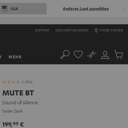
Anderes Land auswählen
USA
SUPPORT
GESCHÄFTSKUNDEN
STORE FINDER
No
R
MEHR
Suche
Mein
Artikel
Konto
im
Warenk
(176)
MUTE BT
Sound of silence
Farbe:
Dark
199,
€
99