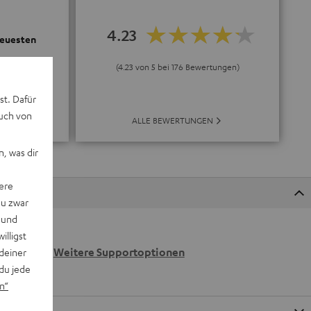
4.23
neuesten
(4.23 von 5 bei 176 Bewertungen)
st. Dafür
auch von
ALLE BEWERTUNGEN
E
, was dir
ere
du zwar
 und
willigst
 wir
n.
Weitere Supportoptionen
deiner
du jede
n“