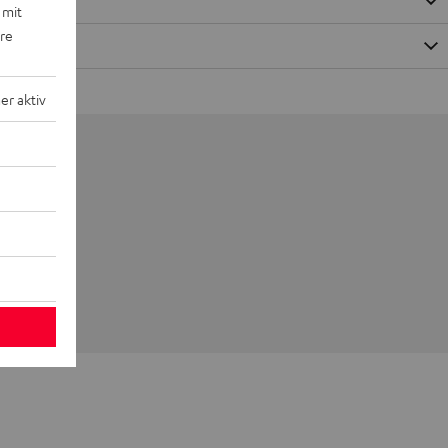
 mit
ere
r aktiv