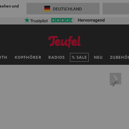
 sehen und
DEUTSCHLAND
OTH
KOPFHÖRER
RADIOS
SALE
NEU
ZUBEHÖ