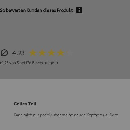
So bewerten Kunden dieses Produkt
4.23
(4.23 von 5 bei 176 Bewertungen)
Geiles Teil
Kann mich nur positiv über meine neuen Kopfhörer äußern