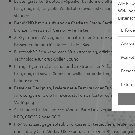
Leistungsstarker Bluetooth-Speaker bei dem die effiziente Verw
Alle Ein
Langlebigkeit, recycelte Werkstoffe sowie erstklassiger Sound im
Wirkung 
standen
Datensch
Der MYND hat die aufwendige Cradle to Cradle Certified® Full S
Erforde
Bronze-Niveau nach Version 4.1 erhalten
2.1-System mit Waveguides für natürlichen Stereo-Sound, langhub
Analys
Passivmembranen für starken, tiefen Bass
Bluetooth® 5.3 für kabelloses Musikstreaming, effiziente Class-D-
Market
Technologie für druckvollen Sound
Einzigartiger mechanischer und elektronischer Aufbau für eine h
Persona
Langlebigkeit sowie für eine umweltschonende Trennung aller 
Lebensdauer
Externe
Passe das Design an, kreiere neue Features oder Zubehör: alle CA
Anleitungen und die Firmware, stehen dir kostenlos in unserem 
Verfügung
42 Stunden Laufzeit im Eco-Modus, Party Link: verbinde kabell
NEO, CROSS 2 oder GO 2
IP67-Schutzart gegen Staub und kurzes Untertauchen, Teufel Go 
und Battery Care Modus, USB-Soundcard, 3,5-mm-Klinkeneinga