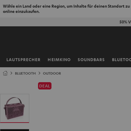
Wähle ein Land oder eine Region, um Inhalte für deinen Standort zu
online einzukaufen.
ZUM
50% V
NHALT
RINGEN
LAUTSPRECHER
HEIMKINO
SOUNDBARS
BLUETO
Startseite
BLUETOOTH
OUTDOOR
DEAL