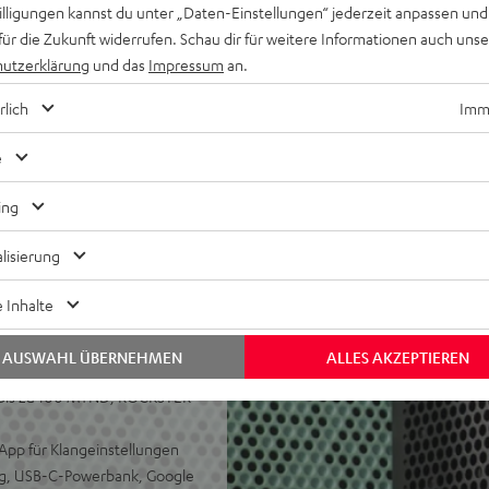
endung von Materialien,
willigungen kannst du unter „Daten-Einstellungen“ jederzeit anpassen und
 Fokus der Entwicklung
für die Zukunft widerrufen. Schau dir für weitere Informationen auch uns
utzerklärung
und das
Impressum
an.
cope Auszeichnung auf
rlich
Imme
iger Tiefmitteltöner und
e
Verstärker mit DSP-
ing
ohe Reparaturfähigkeit und
lisierung
Komponenten am Ende der
 Inhalte
D-Files, Schaltpläne,
Download-Bereich zur
AUSWAHL ÜBERNEHMEN
ALLES AKZEPTIEREN
os bis zu 100 MYND, ROCKSTER
App für Klangeinstellungen
ng, USB-C-Powerbank, Google