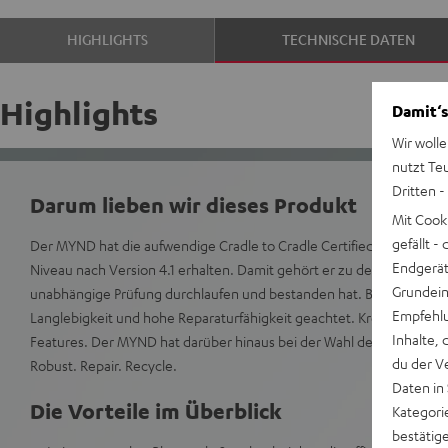
HIGHLIGHTS
TECHNISCHE DATEN
Highlights
Damit‘s
Wir wolle
nutzt Te
Dritten -
Darum lieben wir dieses Produkt
Mit Cook
gefällt 
Der MYND hat die aufwendige Cradle to Cradle Certified® Full Scop
Endgerät.
Niveau nach Version 4.1 erhalten. Damit gehört er zu den wenigen S
Grundeins
unabhängige Prüfung durchlaufen und bestanden hat. Bei der Entwi
Empfehlu
Langlebigkeit und hohe Reparaturfähigkeit geachtet. Kreiere zude
Inhalte, 
Features. Der MYND hat darüber hinaus bei der Wahl des Goldenen C
du der V
Robust. Repair. Recycle.
Daten in
Die Vorteile im Überblick
Kategori
bestätig