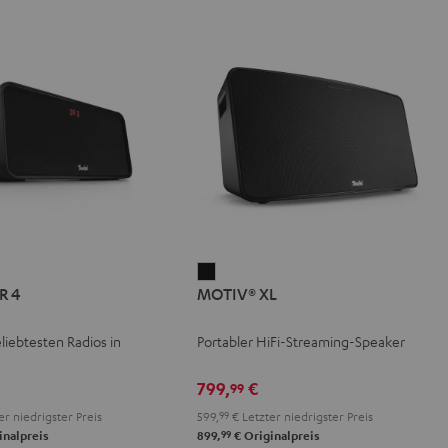
ER
MSTER
MOTIV®
R 4
MOTIV® XL
XL
t
Schwarz
liebtesten Radios in
Portabler HiFi-Streaming-Speaker
k
799,
€
99
er niedrigster Preis
599,
99
€
Letzter niedrigster Preis
99
inalpreis
899,
€
Originalpreis