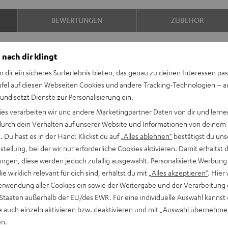
BEWERTUNGEN
ZUBEHÖR
 nach dir klingt
n dir ein sicheres Surferlebnis bieten, das genau zu deinen Interessen pas
ufel auf diesen Webseiten Cookies und andere Tracking-Technologien – 
 und setzt Dienste zur Personalisierung ein.
ies verarbeiten wir und andere Marketingpartner Daten von dir und lernen
- durch dein Verhalten auf unserer Website und Informationen von deinem
e Auszeichnung auf Bronze-
 Du hast es in der Hand: Klickst du auf
„Alles ablehnen“
bestätigst du uns
peakern weltweit, die die
tellung, bei der wir nur erforderliche Cookies aktivieren. Damit erhältst 
cklung haben wir auf
ngen, diese werden jedoch zufällig ausgewählt. Personalisierte Werbung
m eigene Designs oder neue
die wirklich relevant für dich sind, erhältst du mit
„Alles akzeptieren“
. Hier 
omputers Platz 1 erreicht.
erwendung aller Cookies ein sowie der Weitergabe und der Verarbeitung 
 Staaten außerhalb der EU/des EWR. Für eine individuelle Auswahl kannst 
e auch einzeln aktivieren bzw. deaktivieren und mit
„Auswahl übernehme
en.