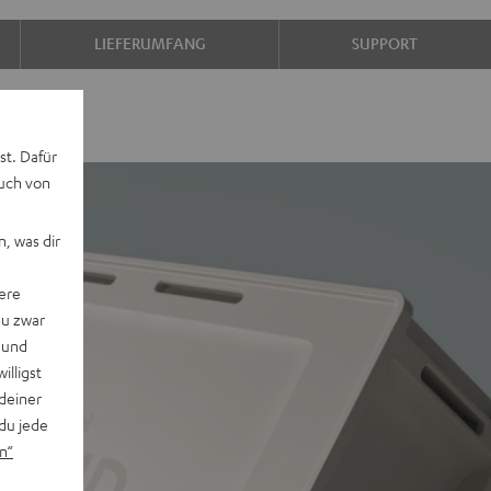
LIEFERUMFANG
SUPPORT
st. Dafür
auch von
, was dir
ere
du zwar
 und
willigst
deiner
du jede
n“