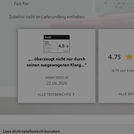
Fast Pair
Zubehör nicht im Lieferumfang enthalten
4.75
„…überzeugt nicht nur durch
seinen ausgewogenen Klang…“
(4.75 von 5 b
www.testr.at
22.06.2026
ALLE BE
ALLE TESTBERICHTE
Lass dich telefonisch beraten