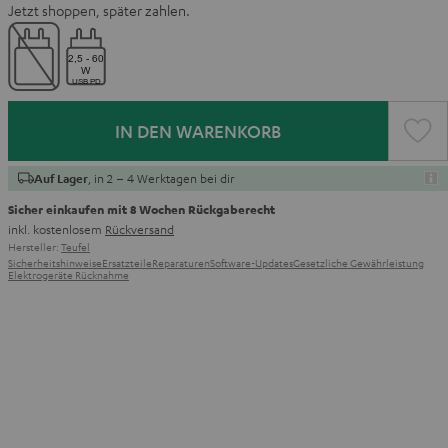
Jetzt shoppen, später zahlen.
IN DEN WARENKORB
, in 2 – 4 Werktagen bei dir
Auf Lager
Sicher einkaufen mit 8 Wochen Rückgaberecht
inkl. kostenlosem
Rückversand
Hersteller:
Teufel
Sicherheitshinweise
Ersatzteile
Reparaturen
Software-Updates
Gesetzliche Gewährleistung
Elektrogeräte Rücknahme