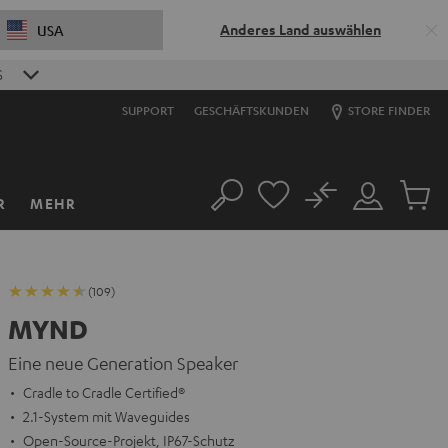
Anderes Land auswählen
USA
S
SUPPORT
GESCHÄFTSKUNDEN
STORE FINDER
No
R
MEHR
Suche
Mein
Artikel
Konto
im
Warenk
(109)
MYND
Eine neue Generation Speaker
Cradle to Cradle Certified®
2.1-System mit Waveguides
Open-Source-Projekt, IP67-Schutz