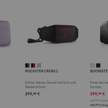
ROCKSTER
ROCKSTER
ROCKSTER
BOOMST
BOO
ROCKSTER CROSS 2
BOOMSTE
CROSS
CROSS
CROSS
4
4
2
2
2
Mint
Nigh
Echter Stereo-Sound mit Gurt und
Eines der be
Black
Black
Light
Green
Blac
Wasserschutz
Europa.
&
&
Gray
299,
€
299,
€
99
99
Green
Red
249,
99
€
Letzt
99
349,
€
Orig