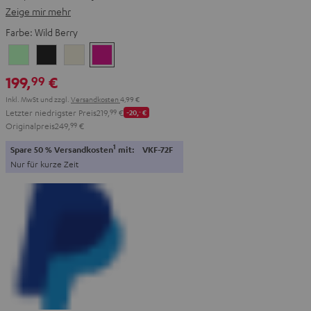
Zeige mir mehr
Farbe:
Wild Berry
Light
Warm
Warm
Wild
Mint
Black
White
Berry
199,
€
99
Inkl. MwSt
und zzgl.
Versandkosten
4,99 €
Letzter niedrigster Preis
219,
99
€
-20,
‐
€
Originalpreis
249,
99
€
1
Spare 50 % Versandkosten
mit:
VKF-72F
Nur für kurze Zeit