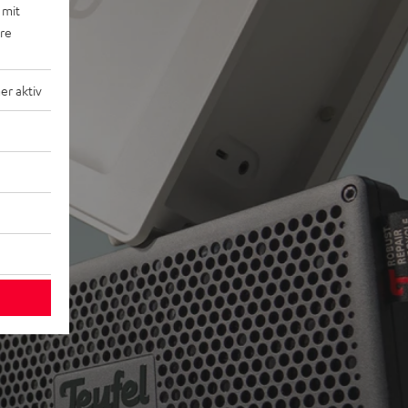
 mit
ere
r aktiv