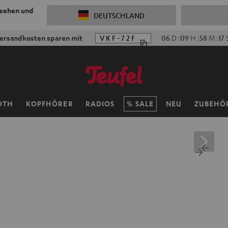
 sehen und
DEUTSCHLAND
ersandkosten sparen mit
VKF-72F
06
D
:
09
H
:
58
M
:
16
OTH
KOPFHÖRER
RADIOS
SALE
NEU
ZUBEHÖ