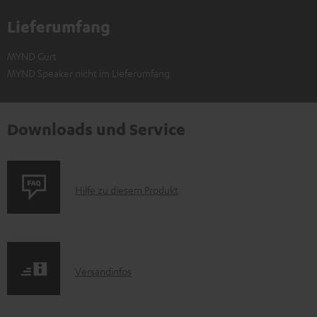
Lieferumfang
MYND Gurt
MYND Speaker nicht im Lieferumfang
Downloads und Service
P
Hilfe zu diesem Produkt
r
o
d
I
Versandinfos
u
n
k
f