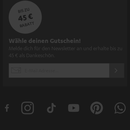
BIS ZU
45 €
RABATT
N
Wähle deinen Gutschein!
Melde dich für den Newsletter an und erhalte bis zu
e
45 € als Dankeschön.
w
s
JETZT
EMAIL
l
ANME
WIDGET
e
t
t
e
r
a