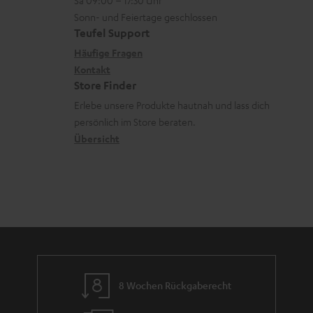
Sa 09:00 – 17:30 Uhr
L
t
ä
u
r
Sonn- und Feiertage geschlossen
e
a
t
Teufel Support
r
s
x
k
e
Häufige Fragen
G
a
i
Kontakt
t
R
a
n
Store Finder
k
d
ü
r
d
Erlebe unsere Produkte hautnah und lass dich
o
a
c
a
persönlich im Store beraten.
n
t
k
Übersicht
n
e
n
t
n
a
i
h
e
m
e
8 Wochen Rückgaberecht