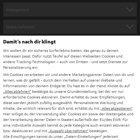
n
Kategorien
m
HEIMKINO
e
Unternehmen
l
HEIMKINO-KOMPLETTANLAGEN
SUPPORT
Damit‘s nach dir klingt
d
Teufel Onlineshops
Wir wollen dir ein sicheres Surferlebnis bieten, das genau zu deinen
SOUNDBAR
u
KARRIERE
Interessen passt. Dafür nutzt Teufel auf diesen Webseiten Cookies und
DEUTSCHLAND
n
andere Tracking-Technologien – auch von Dritten - und setzt Dienste zur
HIFI-LAUTSPRECHER
Personalisierung ein.
PRESSE & MARKETING
g
Mit Cookies verarbeiten wir und andere Marketingpartner Daten von dir und
ÖSTERREICH
SMART HOME
lernen, was dir gefällt - durch dein Verhalten auf unserer Website und
GESCHÄFTSKUNDEN
Informationen von deinem Endgerät. Du hast es in der Hand: Klickst du auf
„Alles ablehnen“
bestätigst du unsere Grundeinstellung, bei der wir nur
SCHWEIZ
BLUETOOTH-LAUTSPRECHER
PARTNERPROGRAMM
erforderliche Cookies aktivieren. Damit erhältst du zwar Empfehlungen,
diese werden jedoch zufällig ausgewählt. Personalisierte Werbung und
KOPFHÖRER
Inhalte, die wirklich relevant für dich sind, erhältst du mit
„Alles akzeptieren“
.
NIEDERLANDE
BLOG
Hier willigst du der Verwendung aller Cookies ein sowie der Weitergabe und
der Verarbeitung deiner Daten in Staaten außerhalb der EU/des EWR. Für
BLUETOOTH-KOPFHÖRER
NEWSLETTER
eine individuelle Auswahl kannst du jede Kategorie auch einzeln aktivieren
BELGIEN
bzw. deaktivieren und mit
„Auswahl übernehmen“
bestätigen.
STEREOANLAGEN
Alle Einwilligungen kannst du unter „Daten-Einstellungen“ jederzeit
STORES