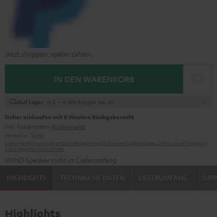
Jetzt shoppen, später zahlen.
IN DEN WARENKORB
, in 2 – 4 Werktagen bei dir
Auf Lager
Sicher einkaufen mit 8 Wochen Rückgaberecht
inkl. kostenlosem
Rückversand
Hersteller:
Teufel
Sicherheitshinweise
Ersatzteile
Reparaturen
Software-Updates
Gesetzliche Gewährleistung
Elektrogeräte Rücknahme
MYND Speaker nicht im Lieferumfang
HIGHLIGHTS
TECHNISCHE DATEN
LIEFERUMFANG
SUP
Highlights