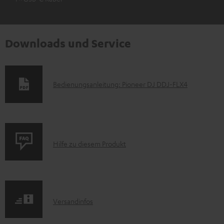
Downloads und Service
D
Bedienungsanleitung: Pioneer DJ DDJ-FLX4
o
k
u
P
m
Hilfe zu diesem Produkt
r
e
o
n
d
t
I
Versandinfos
u
e
n
k
z