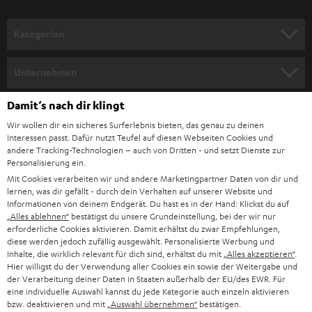
a
n
Kategorien
m
HEIMKINO
e
Unternehmen
l
HEIMKINO-KOMPLETTANLAGEN
SUPPORT
Damit‘s nach dir klingt
d
Teufel Onlineshops
Wir wollen dir ein sicheres Surferlebnis bieten, das genau zu deinen
SOUNDBAR
u
KARRIERE
Interessen passt. Dafür nutzt Teufel auf diesen Webseiten Cookies und
DEUTSCHLAND
n
andere Tracking-Technologien – auch von Dritten - und setzt Dienste zur
HIFI-LAUTSPRECHER
Personalisierung ein.
PRESSE & MARKETING
g
Mit Cookies verarbeiten wir und andere Marketingpartner Daten von dir und
ÖSTERREICH
SMART HOME
lernen, was dir gefällt - durch dein Verhalten auf unserer Website und
GESCHÄFTSKUNDEN
Informationen von deinem Endgerät. Du hast es in der Hand: Klickst du auf
„Alles ablehnen“
bestätigst du unsere Grundeinstellung, bei der wir nur
SCHWEIZ
BLUETOOTH-LAUTSPRECHER
PARTNERPROGRAMM
erforderliche Cookies aktivieren. Damit erhältst du zwar Empfehlungen,
diese werden jedoch zufällig ausgewählt. Personalisierte Werbung und
KOPFHÖRER
Inhalte, die wirklich relevant für dich sind, erhältst du mit
„Alles akzeptieren“
.
NIEDERLANDE
BLOG
Hier willigst du der Verwendung aller Cookies ein sowie der Weitergabe und
der Verarbeitung deiner Daten in Staaten außerhalb der EU/des EWR. Für
BLUETOOTH-KOPFHÖRER
NEWSLETTER
eine individuelle Auswahl kannst du jede Kategorie auch einzeln aktivieren
BELGIEN
bzw. deaktivieren und mit
„Auswahl übernehmen“
bestätigen.
STEREOANLAGEN