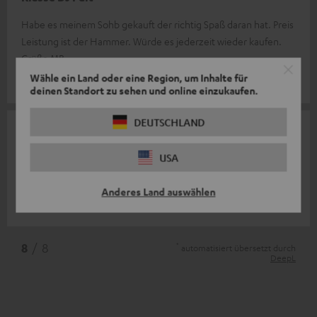
Habe es meinem Sohb gekauft der richtig Spaß daran hat. Preis
Leistung ist der Hammer. Würde es jederzeit wieder kaufen.
Grüße MB
Wähle ein Land oder eine Region, um Inhalte für
Markus B.
deinen Standort zu sehen und online einzukaufen.
DEUTSCHLAND
28.12.2023
Perfekter Controller für Anfänger
USA
Großartiges Produkt
Anderes Land auswählen
Pieter-Jan S.
(automatisch übersetzt *)
*
8
/ 8
automatisiert übersetzt durch
DeepL