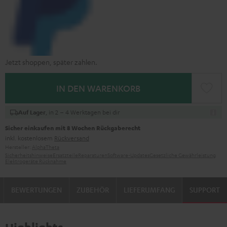
Jetzt shoppen, später zahlen.
IN DEN WARENKORB
, in 2 – 4 Werktagen bei dir
Auf Lager
Sicher einkaufen mit 8 Wochen Rückgaberecht
inkl. kostenlosem
Rückversand
Hersteller:
AlphaTheta
Sicherheitshinweise
Ersatzteile
Reparaturen
Software-Updates
Gesetzliche Gewährleistung
Elektrogeräte Rücknahme
BEWERTUNGEN
ZUBEHÖR
LIEFERUMFANG
SUPPORT