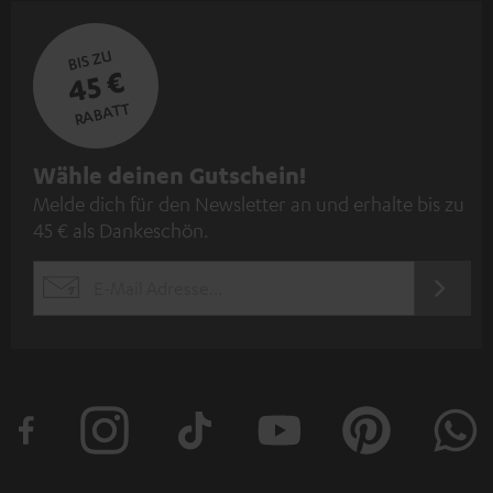
BIS ZU
45 €
RABATT
N
Wähle deinen Gutschein!
Melde dich für den Newsletter an und erhalte bis zu
e
45 € als Dankeschön.
w
s
JETZT
EMAIL
l
ANME
WIDGET
e
t
t
e
r