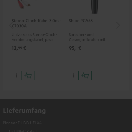
Stereo-Cinch-Kabel 3.0m -
Shure PGA58
be
C7030A
He
Universelles Stereo-Cinch-
Sprecher- und
Ko
Verbindungskabel, passend
Gesangsmikrofon mit
Hea
für alle Geräte mit Cinch-
exzellentem
pro
12,
€
95,
€
17
99
‐
Buchsen
Preis/Klangverhältnis für
dei
Musiker, Künstler, Performer
und Redner
Lieferumfang
Pioneer DJ DDJ-FLX4
1 × USB-C Kabel