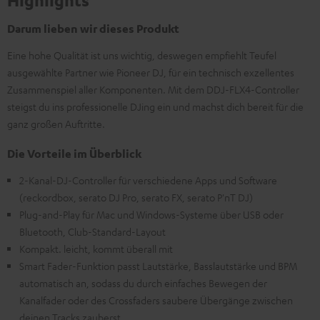
Highlights
Darum lieben wir dieses Produkt
Eine hohe Qualität ist uns wichtig, deswegen empfiehlt Teufel
ausgewählte Partner wie Pioneer DJ, für ein technisch exzellentes
Zusammenspiel aller Komponenten. Mit dem DDJ-FLX4-Controller
steigst du ins professionelle DJing ein und machst dich bereit für die
ganz großen Auftritte.
Die Vorteile im Überblick
2-Kanal-DJ-Controller für verschiedene Apps und Software
(reckordbox, serato DJ Pro, serato FX, serato P'nT DJ)
Plug-and-Play für Mac und Windows-Systeme über USB oder
Bluetooth, Club-Standard-Layout
Kompakt. leicht, kommt überall mit
Smart Fader-Funktion passt Lautstärke, Basslautstärke und BPM
automatisch an, sodass du durch einfaches Bewegen der
Kanalfader oder des Crossfaders saubere Übergänge zwischen
deinen Tracks zauberst