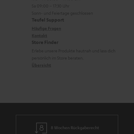
-
n
r
z
e
Sa 09:00 – 17:30 Uhr
L
t
ä
u
r
Sonn- und Feiertage geschlossen
e
a
t
Teufel Support
r
s
x
k
e
Häufige Fragen
G
a
i
Kontakt
t
R
a
n
Store Finder
k
d
ü
r
d
Erlebe unsere Produkte hautnah und lass dich
o
a
c
a
persönlich im Store beraten.
n
t
k
Übersicht
n
e
n
t
n
a
i
h
e
m
e
8 Wochen Rückgaberecht