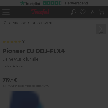
ZUM
NHALT
RINGEN
No
Abs
Startseite
Suche
Artike
im
ZUBEHÖR
DJ EQUIPMENT
Waren
(8)
Pioneer DJ DDJ-FLX4
Deine Musik für alle
Farbe:
Schwarz
319,
€
‐
Inkl. MwSt
und zzgl.
Versandkosten
9,99 €