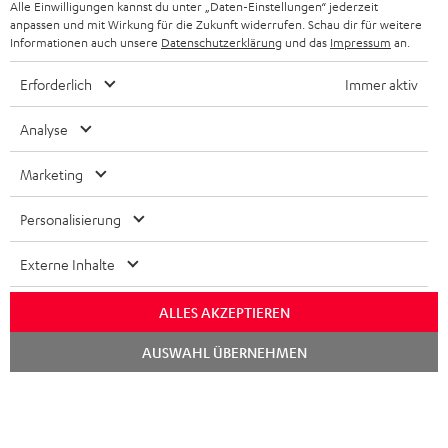
Alle Einwilligungen kannst du unter „Daten-Einstellungen“ jederzeit
STORES
anpassen und mit Wirkung für die Zukunft widerrufen. Schau dir für weitere
FRANKREICH
LAUTSPRECHER
Informationen auch unsere
Datenschutzerklärung
und das
Impressum
an.
DEINE VORTEILE BEI TEUFEL
Erforderlich
Immer aktiv
POLEN
ULTIMA-SERIE
TEUFEL STORY
Analyse
IN-EAR-KOPFHÖRER
SPANIEN
UNSER MANAGEMENT
Marketing
FANSHOP
NACHHALTIGKEIT
ITALIEN
NEUHEITEN
Personalisierung
Technische Änderungen, Tippfehler und Irrtum vorbehalten. Das auf unseren
UNSERE WERTE
Fotos abgebildete Zubehör ist nicht im Lieferumfang enthalten. Etwaige
USA
Entsorgungsgebühren für Batterien sind im Preis inbegriffen.
Externe Inhalte
BILDUNGSRABATT
©2026 Lautsprecher Teufel GmbH - All rights reserved.
WEITERE LÄNDER
ALLES AKZEPTIEREN
GESCHENKGUTSCHEIN
Chat
Impressum
AGB
Datenschutz
Daten-Einstellungen
EU Data Act
AUSWAHL ÜBERNEHMEN
starten
BARRIEREFREIHEIT
Vertrag widerrufen