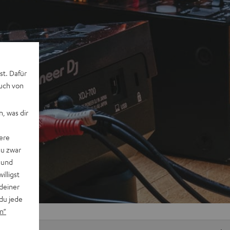
st. Dafür
auch von
, was dir
ere
du zwar
 und
willigst
deiner
du jede
n“