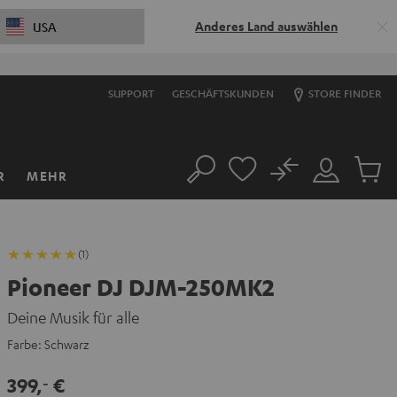
Anderes Land auswählen
USA
SUPPORT
GESCHÄFTSKUNDEN
STORE FINDER
No
R
MEHR
Suche
Mein
Artikel
Konto
im
Warenk
(1)
Pioneer DJ DJM-250MK2
Deine Musik für alle
Farbe:
Schwarz
399,
€
‐