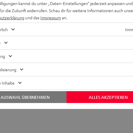
willigungen kannst du unter „Daten-Einstellungen“ jederzeit anpassen und
für die Zukunft widerrufen. Schau dir für weitere Informationen auch uns
utzerklärung
und das
Impressum
an.
Keinen Store in der Nähe? Kein Problem,
beratung
beraten dich auch persönlich am Telefo
rlich
Imme
Hier Termin buchen
e
ing
lisierung
 Inhalte
AUSWAHL ÜBERNEHMEN
ALLES AKZEPTIEREN