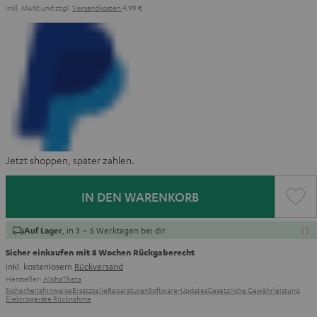
Inkl. MwSt
und zzgl.
Versandkosten
4,99 €
Jetzt shoppen, später zahlen.
IN DEN WARENKORB
, in 3 – 5 Werktagen bei dir
Auf Lager
Sicher einkaufen mit 8 Wochen Rückgaberecht
inkl. kostenlosem
Rückversand
Hersteller:
AlphaTheta
Sicherheitshinweise
Ersatzteile
Reparaturen
Software-Updates
Gesetzliche Gewährleistung
Elektrogeräte Rücknahme