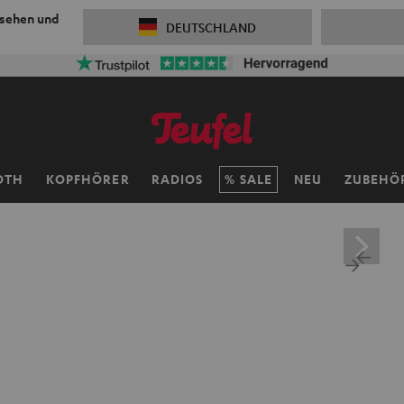
 sehen und
DEUTSCHLAND
OTH
KOPFHÖRER
RADIOS
SALE
NEU
ZUBEHÖ