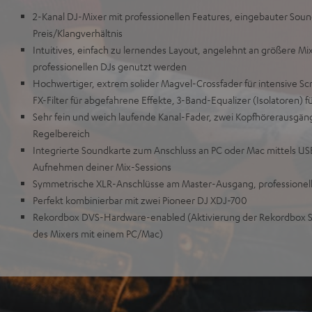
2-Kanal DJ-Mixer mit professionellen Features, eingebauter Sou
Preis/Klangverhältnis
Intuitives, einfach zu lernendes Layout, angelehnt an größere Mix
professionellen DJs genutzt werden
Hochwertiger, extrem solider Magvel-Crossfader für intensive S
FX-Filter für abgefahrene Effekte, 3-Band-Equalizer (Isolatoren)
Sehr fein und weich laufende Kanal-Fader, zwei Kopfhörerausgä
Regelbereich
Integrierte Soundkarte zum Anschluss an PC oder Mac mittels U
Aufnehmen deiner Mix-Sessions
Symmetrische XLR-Anschlüsse am Master-Ausgang, professionell
Perfekt kombinierbar mit zwei Pioneer DJ XDJ-700
Rekordbox DVS-Hardware-enabled (Aktivierung der Rekordbox S
des Mixers mit einem PC/Mac)