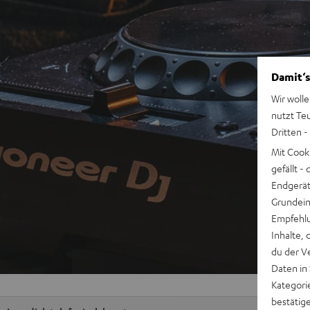
Damit‘s
Wir wolle
nutzt Te
Dritten -
Mit Cook
gefällt 
Endgerät.
Grundeins
Empfehlu
Inhalte, 
du der V
Daten in
Kategori
bestätig