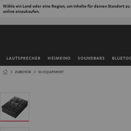
Wähle ein Land oder eine Region, um Inhalte für deinen Standort zu
online einzukaufen.
ZUM
NHALT
RINGEN
LAUTSPRECHER
HEIMKINO
SOUNDBARS
BLUETO
Startseite
ZUBEHÖR
DJ EQUIPMENT