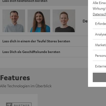
Lass dich telefonisch beraten
Alle Ein
Wirkung 
Datensch
Deine Kauf
Erforde
Analys
Lass dich in einem der Teufel Stores beraten
Market
Lass Dich als Geschäftskunde beraten
Persona
Externe
Features
Alle Technologien im Überblick