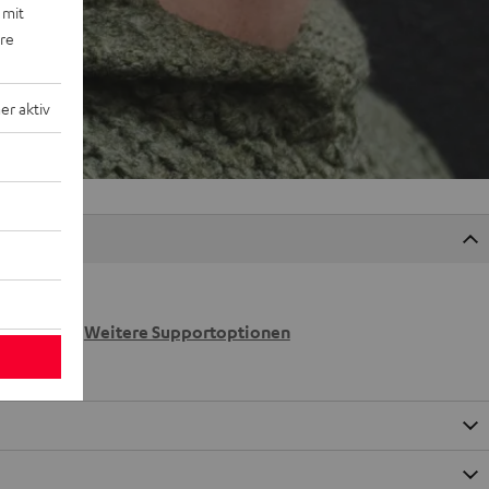
 mit
ere
r aktiv
 wir
n.
Weitere Supportoptionen