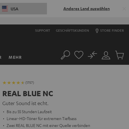
Anderes Land auswählen
USA
SUPPORT
GESCHÄFTSKUNDEN
STORE FINDER
No
R
MEHR
Suche
Mein
Artikel
Konto
im
Warenk
(1757)
REAL BLUE NC
Guter Sound ist echt.
Bis zu 55 Stunden Laufzeit
Linear-HD-Töner für extremen Tiefbass
Zwei REAL BLUE NC mit einer Quelle verbinden