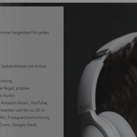
immer begeistert für jedes
Spitzenklasse mit Active
rückung
 Pegel, präzise
on Audio
y, Amazon Music, YouTube,
hweiten von bis zu 20 m
ANC, Freisprecheinrichtung
 Zoom, Google Meet,