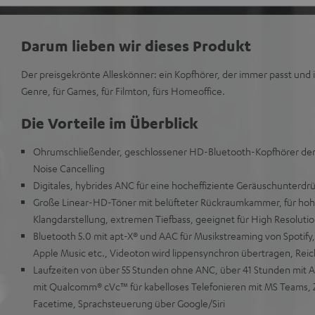
Darum lieben wir dieses Produkt
Der preisgekrönte Alleskönner: ein Kopfhörer, der immer passt und 
Genre, für Games, für Filmton, fürs Homeoffice.
Die Vorteile im Überblick
Ohrumschließender, geschlossener HD-Bluetooth-Kopfhörer der 
Noise Cancelling
Digitales, hybrides ANC für eine hocheffiziente Geräuschunterd
Große Linear-HD-Töner mit belüfteter Rückraumkammer, für hohe
Klangdarstellung, extremen Tiefbass, geeignet für High Resoluti
Bluetooth 5.0 mit apt-X® und AAC für Musikstreaming von Spotif
Apple Music etc., Videoton wird lippensynchron übertragen, Reic
Laufzeiten von über 55 Stunden ohne ANC, über 41 Stunden mit 
mit Qualcomm® cVc™ für kabelloses Telefonieren mit MS Teams,
Facetime, Sprachsteuerung über Google/Siri