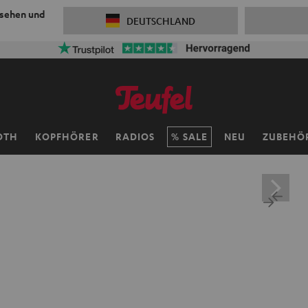
 sehen und
DEUTSCHLAND
OTH
KOPFHÖRER
RADIOS
SALE
NEU
ZUBEHÖ