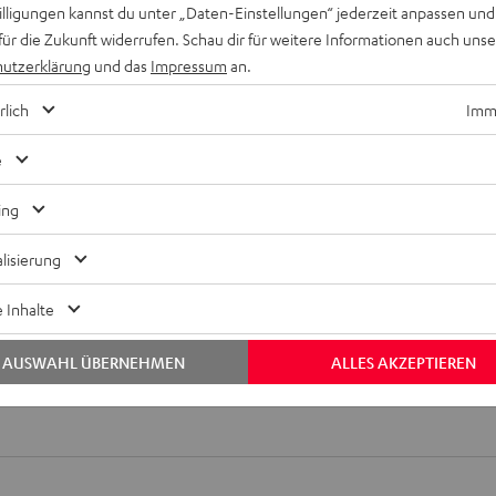
willigungen kannst du unter „Daten-Einstellungen“ jederzeit anpassen und
für die Zukunft widerrufen. Schau dir für weitere Informationen auch uns
utzerklärung
und das
Impressum
an.
rlich
Imme
e
ing
lisierung
 Inhalte
Keinen Store in der Nähe? Kein Problem,
beratung
beraten dich auch persönlich am Telefo
Hier Termin buchen
AUSWAHL ÜBERNEHMEN
ALLES AKZEPTIEREN