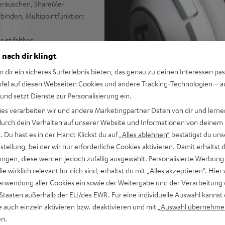
eräuschen, ShareMe-
binden, Multipointfunktion:
p
ist faltbar
rpolster mit geringem
 nach dir klingt
n dir ein sicheres Surferlebnis bieten, das genau zu deinen Interessen pas
ufel auf diesen Webseiten Cookies und andere Tracking-Technologien – 
 und setzt Dienste zur Personalisierung ein.
ies verarbeiten wir und andere Marketingpartner Daten von dir und lernen
- durch dein Verhalten auf unserer Website und Informationen von deinem
 Du hast es in der Hand: Klickst du auf
„Alles ablehnen“
bestätigst du uns
tellung, bei der wir nur erforderliche Cookies aktivieren. Damit erhältst 
ngen, diese werden jedoch zufällig ausgewählt. Personalisierte Werbung
ei 1755 Bewertungen)
die wirklich relevant für dich sind, erhältst du mit
„Alles akzeptieren“
. Hier 
erwendung aller Cookies ein sowie der Weitergabe und der Verarbeitung 
 Staaten außerhalb der EU/des EWR. Für eine individuelle Auswahl kannst 
e auch einzeln aktivieren bzw. deaktivieren und mit
„Auswahl übernehme
WERTUNGEN
en.