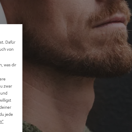
st. Dafür
auch von
, was dir
ere
du zwar
 und
willigst
deiner
du jede
n“