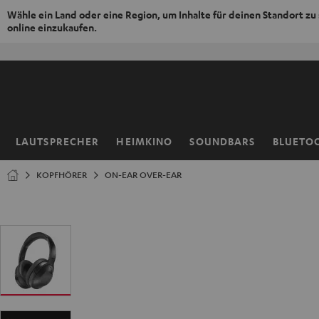
Wähle ein Land oder eine Region, um Inhalte für deinen Standort zu
online einzukaufen.
ZUM
NHALT
RINGEN
LAUTSPRECHER
HEIMKINO
SOUNDBARS
BLUETO
Startseite
KOPFHÖRER
ON-EAR OVER-EAR