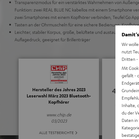
Transparenzmodus für ein verstärktes Wahrnehmen von Außeng
Funktion: zwei REAL BLUE NC kabellos mit einem Smartphone ver
zwei Smartphones mit einem Kopfhörer verbinden, Teufel Go Ap
Tasten an der Ohrmuscheln für eine sichere Bedienung, Kopfhörer 
Leichter, stabiler Korpus, große, belüftete und austauschbare Oh
Damit‘s
Auflagedruck, geeignet für Brillenträger
Wir wolle
nutzt Te
Dritten -
Mit Cook
gefällt 
Endgerät.
4.76
Hersteller des Jahres 2023
Grundeins
Leserwahl März 2023 Bluetooth-
Empfehlu
Kopfhörer
(4.76 von 5 b
Inhalte, 
du der V
www.chip.de
Daten in
03/2023
Kategori
ALLE BE
ALLE TESTBERICHTE
bestätig