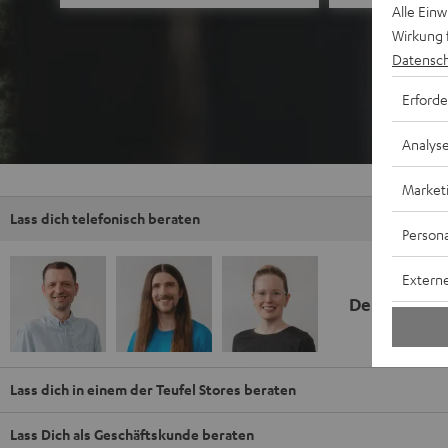
Alle Ein
Wirkung 
Datensch
Erforde
Analys
Market
Lass dich telefonisch beraten
Persona
Externe
Deine Kauf
Lass dich in einem der Teufel Stores beraten
Lass Dich als Geschäftskunde beraten