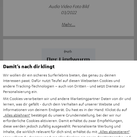
Audio Video Foto Bild
03/2022
Mehr...
Damit‘s nach dir klingt
„[…] Der beste Bluetooth-Kopfhörer, den man derzeit
Wir wollen dir ein sicheres Surferlebnis bieten, das genau zu deinen
kaufen kann“
Interessen passt. Dafür nutzt Teufel auf diesen Webseiten Cookies und
andere Tracking-Technologien – auch von Dritten - und setzt Dienste zur
www.lindwurm.wordpress.com
Personalisierung ein.
07.03.2022
Mit Cookies verarbeiten wir und andere Marketingpartner Daten von dir und
lernen, was dir gefällt - durch dein Verhalten auf unserer Website und
Mehr...
Informationen von deinem Endgerät. Du hast es in der Hand: Klickst du auf
„Alles ablehnen“
bestätigst du unsere Grundeinstellung, bei der wir nur
erforderliche Cookies aktivieren. Damit erhältst du zwar Empfehlungen,
diese werden jedoch zufällig ausgewählt. Personalisierte Werbung und
Inhalte, die wirklich relevant für dich sind, erhältst du mit
„Alles akzeptieren“
.