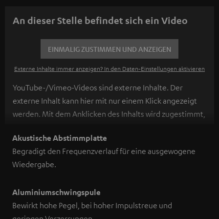
An dieser Stelle befindet sich ein Video
EINMALIG ZUSTIMMEN UND ANZEIGEN
Externe Inhalte immer anzeigen? In den Daten‑Einstellungen aktivieren
YouTube-/Vimeo-Videos sind externe Inhalte. Der
externe Inhalt kann hier mit nur einem Klick angezeigt
werden. Mit dem Anklicken des Inhalts wird zugestimmt,
dass externe Inhalte angezeigt werden. Dabei können
Akustische Abstimmplatte
personenbezogene Daten an Drittplattformen
Begradigt den Frequenzverlauf für eine ausgewogene
übermittelt werden.
Weitere Informationen sind in der
Wiedergabe.
Datenschutzerklärung unter I zu finden
.
Aluminiumschwingspule
Bewirkt hohe Pegel, bei hoher Impulstreue und
geringen Verzerrungen.