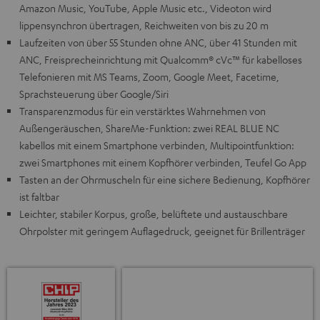
Amazon Music, YouTube, Apple Music etc., Videoton wird
lippensynchron übertragen, Reichweiten von bis zu 20 m
Laufzeiten von über 55 Stunden ohne ANC, über 41 Stunden mit
ANC, Freisprecheinrichtung mit Qualcomm® cVc™ für kabelloses
Telefonieren mit MS Teams, Zoom, Google Meet, Facetime,
Sprachsteuerung über Google/Siri
Transparenzmodus für ein verstärktes Wahrnehmen von
Außengeräuschen, ShareMe-Funktion: zwei REAL BLUE NC
kabellos mit einem Smartphone verbinden, Multipointfunktion:
zwei Smartphones mit einem Kopfhörer verbinden, Teufel Go App
Tasten an der Ohrmuscheln für eine sichere Bedienung, Kopfhörer
ist faltbar
Leichter, stabiler Korpus, große, belüftete und austauschbare
Ohrpolster mit geringem Auflagedruck, geeignet für Brillenträger