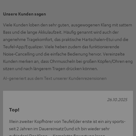
Unsere Kunden sagen
Viele Kunden loben den sehr guten, ausgewogenen Klang mit sattem
Bass und die lange Akkulaufzeit. Häufig genannt wird auch der
angenehme Tragekomfort, das praktische Hartschalen‑Etui und die
Teufel‑App/Equalizer. Viele heben zudem das funktionierende
Noise‑Cancelling und die einfache Bedienung hervor. Vereinzelte
Kunden merken an, dass Ohrmuscheln bei großen Köpfen/Ohren eng
sitzen und nach längerem Tragen drücken können.
AI-generiert aus dem Text unserer Kundenrezensionen
26.10.2025
Top!
Mein zweiter Kopfhörer von Teufel(der erste ist ein airy sports-
seit 2 Jahren im Dauereinsatz!)und ich bin wieder sehr
zufrieden! Der Klang
Komplette Bewertung lesen