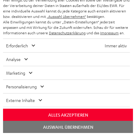
Hier willigst du der Verwendung aller Cookies ein sowie der Weitergabe und
der Verarbeitung deiner Daten in Staaten außerhalb der EU/des EWR. Für
eine individuelle Auswahl kannst du jede Kategorie auch einzeln aktivieren
bzw. deaktivieren und mit
„Auswahl übernehmen“
bestätigen.
„Kauftipp Award 03/2022!“
Alle Einwilligungen kannst du unter „Daten-Einstellungen“ jederzeit
anpassen und mit Wirkung für die Zukunft widerrufen. Schau dir für weitere
www.ocinside.de
Informationen auch unsere
Datenschutzerklärung
und das
Impressum
an.
03/2022
Erforderlich
Immer aktiv
Mehr...
Analyse
Marketing
Personalisierung
„Definitiv der beste Real Blue NC aller Zeiten!“
Externe Inhalte
HiFi Test
ALLES AKZEPTIEREN
03/2022
Chat
AUSWAHL ÜBERNEHMEN
Mehr...
starten