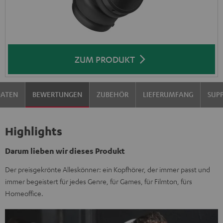
ZUM PRODUKT
DATEN
BEWERTUNGEN
ZUBEHÖR
LIEFERUMFANG
SUP
Highlights
Darum lieben wir dieses Produkt
Der preisgekrönte Alleskönner: ein Kopfhörer, der immer passt und
immer begeistert für jedes Genre, für Games, für Filmton, fürs
Homeoffice.