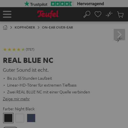
ZUM
NHALT
RINGEN
No
Abs
Startseite
Suche
Artike
im
KOPFHÖRER
ON-EAR OVER-EAR
Waren
(1757)
REAL BLUE NC
Guter Sound ist echt.
Bis zu 55 Stunden Laufzeit
Linear-HD-Töner für extremen Tiefbass
Zwei REAL BLUE NC mit einer Quelle verbinden
Zeige mir mehr
Farbe:
Night Black
Night
Pearl
Steel
Black
White
Blue