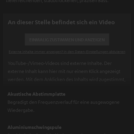
tieferreichenden, staubtrockenen, präzisen Bass.
An dieser Stelle befindet sich ein Video
EINMALIG ZUSTIMMEN UND ANZEIGEN
Externe Inhalte immer anzeigen? In den Daten‑Einstellungen aktivieren
YouTube-/Vimeo-Videos sind externe Inhalte. Der
externe Inhalt kann hier mit nur einem Klick angezeigt
werden. Mit dem Anklicken des Inhalts wird zugestimmt,
dass externe Inhalte angezeigt werden. Dabei können
Akustische Abstimmplatte
personenbezogene Daten an Drittplattformen
Begradigt den Frequenzverlauf für eine ausgewogene
übermittelt werden.
Weitere Informationen sind in der
Wiedergabe.
Datenschutzerklärung unter I zu finden
.
Aluminiumschwingspule