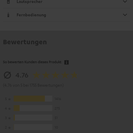
Lautsprecher
Fernbedienung
Bewertungen
So bewerten Kunden dieses Produkt
4.76
(4.76 von 5 bei 1755 Bewertungen)
5
1416
4
275
3
51
2
10