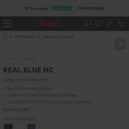
ZUM
NHALT
RINGEN
No
Abs
Startseite
Suche
Artike
im
KOPFHÖRER
ON-EAR OVER-EAR
Waren
(1757)
REAL BLUE NC
Guter Sound ist echt.
Bis zu 55 Stunden Laufzeit
Linear-HD-Töner für extremen Tiefbass
Zwei REAL BLUE NC mit einer Quelle verbinden
Zeige mir mehr
Farbe:
Night Black
Night
Pearl
Steel