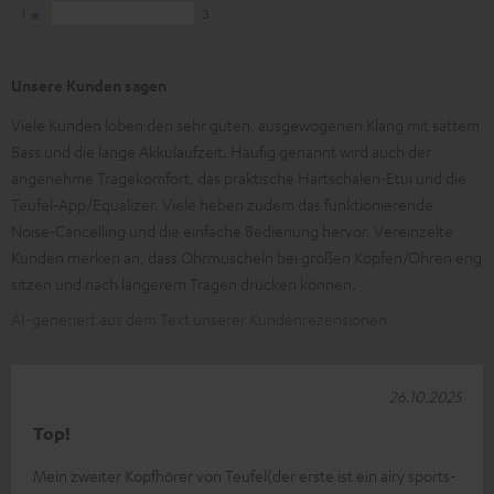
1
3
Unsere Kunden sagen
Viele Kunden loben den sehr guten, ausgewogenen Klang mit sattem
Bass und die lange Akkulaufzeit. Häufig genannt wird auch der
angenehme Tragekomfort, das praktische Hartschalen‑Etui und die
Teufel‑App/Equalizer. Viele heben zudem das funktionierende
Noise‑Cancelling und die einfache Bedienung hervor. Vereinzelte
Kunden merken an, dass Ohrmuscheln bei großen Köpfen/Ohren eng
sitzen und nach längerem Tragen drücken können.
AI-generiert aus dem Text unserer Kundenrezensionen
26.10.2025
Top!
Mein zweiter Kopfhörer von Teufel(der erste ist ein airy sports-