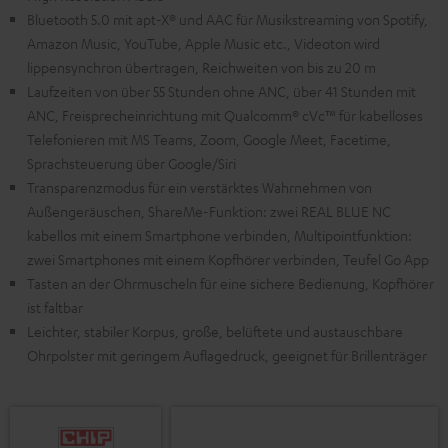
Bluetooth 5.0 mit apt-X® und AAC für Musikstreaming von Spotify,
Amazon Music, YouTube, Apple Music etc., Videoton wird
lippensynchron übertragen, Reichweiten von bis zu 20 m
Laufzeiten von über 55 Stunden ohne ANC, über 41 Stunden mit
ANC, Freisprecheinrichtung mit Qualcomm® cVc™ für kabelloses
Telefonieren mit MS Teams, Zoom, Google Meet, Facetime,
Sprachsteuerung über Google/Siri
Transparenzmodus für ein verstärktes Wahrnehmen von
Außengeräuschen, ShareMe-Funktion: zwei REAL BLUE NC
kabellos mit einem Smartphone verbinden, Multipointfunktion:
zwei Smartphones mit einem Kopfhörer verbinden, Teufel Go App
Tasten an der Ohrmuscheln für eine sichere Bedienung, Kopfhörer
ist faltbar
Leichter, stabiler Korpus, große, belüftete und austauschbare
Ohrpolster mit geringem Auflagedruck, geeignet für Brillenträger