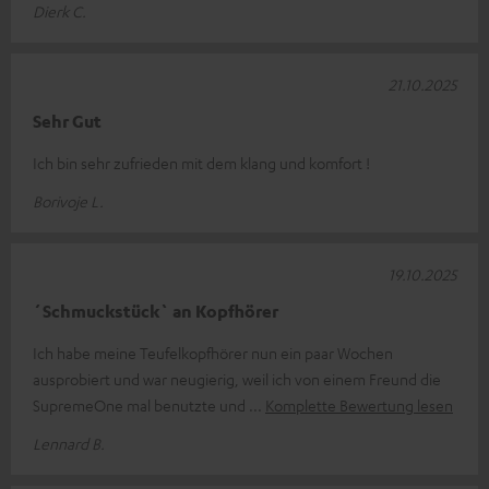
Dierk C.
21.10.2025
Sehr Gut
Ich bin sehr zufrieden mit dem klang und komfort !
Borivoje L.
19.10.2025
´Schmuckstück` an Kopfhörer
Ich habe meine Teufelkopfhörer nun ein paar Wochen
ausprobiert und war neugierig, weil ich von einem Freund die
SupremeOne mal benutzte und
Komplette Bewertung lesen
Lennard B.