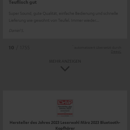
Teuflisch gut
Super Sound, gute Qualität, einfache Bedienung und schnelle
Lieferung wie gewohnt von Teufel. Immer wieder...
Daniel S.
*
10
/ 1755
automatisiert übersetzt durch
DeepL
MEHR ANZEIGEN
Hersteller des Jahres 2023 Leserwahl März 2023 Bluetooth-
Kopfhörer