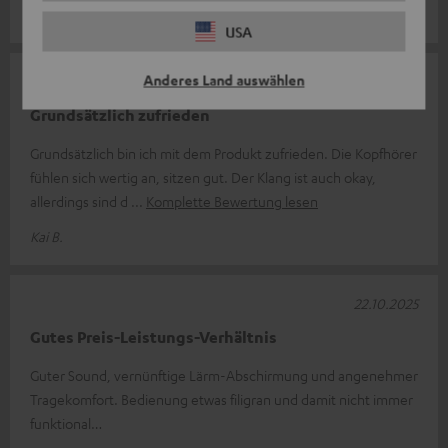
Gordon G.
USA
Anderes Land auswählen
23.10.2025
Grundsätzlich zufrieden
Grundsätzlich bin ich mit dem Produkt zufrieden. Die Kopfhörer
fühlen sich wertig an, sitzen gut. Der Klang ist auch okay,
allerdings sind d
Komplette Bewertung lesen
Kai B.
22.10.2025
Gutes Preis-Leistungs-Verhältnis
Guter Sound, vernünftige Lärm-Abschirmung und angenehmer
Tragekomfort. Bedienung etwas filigran und damit nicht immer
funktional…