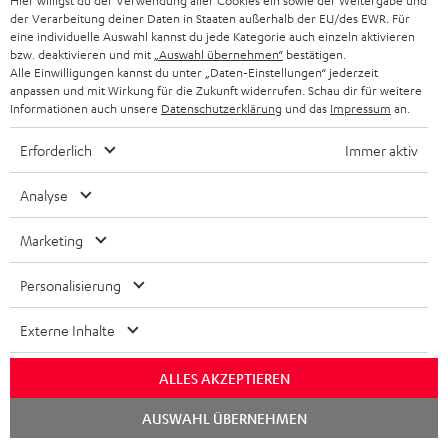
Hier willigst du der Verwendung aller Cookies ein sowie der Weitergabe und
der Verarbeitung deiner Daten in Staaten außerhalb der EU/des EWR. Für
eine individuelle Auswahl kannst du jede Kategorie auch einzeln aktivieren
bzw. deaktivieren und mit
„Auswahl übernehmen“
bestätigen.
Alle Einwilligungen kannst du unter „Daten-Einstellungen“ jederzeit
„Definitiv der beste Real Blue NC aller Zeiten!“
anpassen und mit Wirkung für die Zukunft widerrufen. Schau dir für weitere
Informationen auch unsere
Datenschutzerklärung
und das
Impressum
an.
HiFi Test
03/2022
Erforderlich
Immer aktiv
Mehr...
Analyse
Marketing
Personalisierung
Externe Inhalte
„[…] Der beste Bluetooth-Kopfhörer, den man derzeit
kaufen kann“
ALLES AKZEPTIEREN
www.lindwurm.wordpress.com
Chat
AUSWAHL ÜBERNEHMEN
07.03.2022
starten