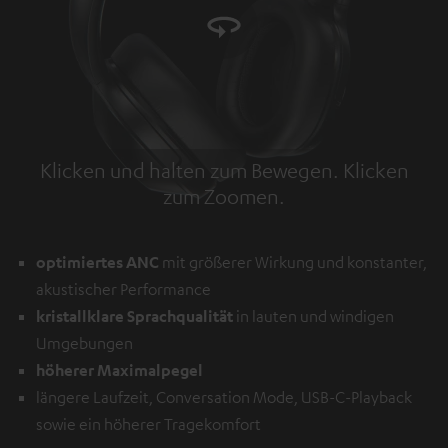
Klicken und halten zum Bewegen. Klicken
zum Zoomen.
Tap to zoom
optimiertes ANC
mit größerer Wirkung und konstanter,
akustischer Performance
kristallklare Sprachqualität
in lauten und windigen
Umgebungen
höherer Maximalpegel
längere Laufzeit, Conversation Mode, USB-C-Playback
sowie ein höherer Tragekomfort