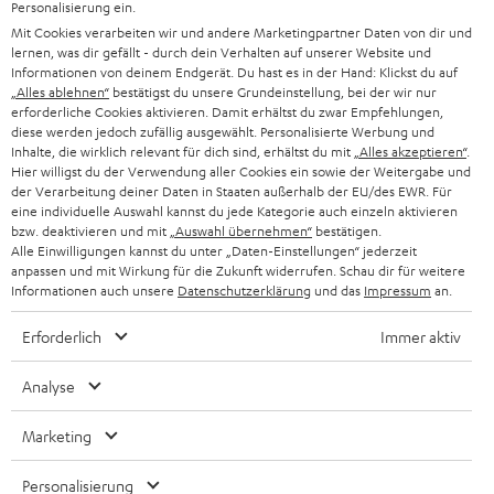
Personalisierung ein.
DEUTSCHLAND
n
Mit Cookies verarbeiten wir und andere Marketingpartner Daten von dir und
HIFI-LAUTSPRECHER
PRESSE & MARKETING
lernen, was dir gefällt - durch dein Verhalten auf unserer Website und
g
ÖSTERREICH
Informationen von deinem Endgerät. Du hast es in der Hand: Klickst du auf
SMART HOME
„Alles ablehnen“
bestätigst du unsere Grundeinstellung, bei der wir nur
GESCHÄFTSKUNDEN
erforderliche Cookies aktivieren. Damit erhältst du zwar Empfehlungen,
diese werden jedoch zufällig ausgewählt. Personalisierte Werbung und
SCHWEIZ
BLUETOOTH-LAUTSPRECHER
PARTNERPROGRAMM
Inhalte, die wirklich relevant für dich sind, erhältst du mit
„Alles akzeptieren“
.
Hier willigst du der Verwendung aller Cookies ein sowie der Weitergabe und
KOPFHÖRER
der Verarbeitung deiner Daten in Staaten außerhalb der EU/des EWR. Für
NIEDERLANDE
BLOG
eine individuelle Auswahl kannst du jede Kategorie auch einzeln aktivieren
BLUETOOTH-KOPFHÖRER
bzw. deaktivieren und mit
„Auswahl übernehmen“
bestätigen.
NEWSLETTER
Alle Einwilligungen kannst du unter „Daten-Einstellungen“ jederzeit
BELGIEN
anpassen und mit Wirkung für die Zukunft widerrufen. Schau dir für weitere
STEREOANLAGEN
STORES
Informationen auch unsere
Datenschutzerklärung
und das
Impressum
an.
FRANKREICH
LAUTSPRECHER
Erforderlich
Immer aktiv
DEINE VORTEILE BEI TEUFEL
POLEN
ULTIMA-SERIE
Analyse
TEUFEL STORY
IN-EAR-KOPFHÖRER
Marketing
SPANIEN
UNSER MANAGEMENT
FANSHOP
NACHHALTIGKEIT
Personalisierung