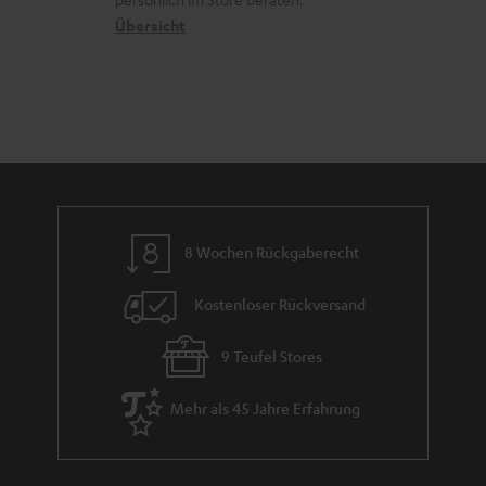
n
t
k
Übersicht
n
e
n
t
n
a
i
h
e
m
e
8 Wochen Rückgaberecht
Kostenloser Rückversand
9 Teufel Stores
Mehr als 45 Jahre Erfahrung