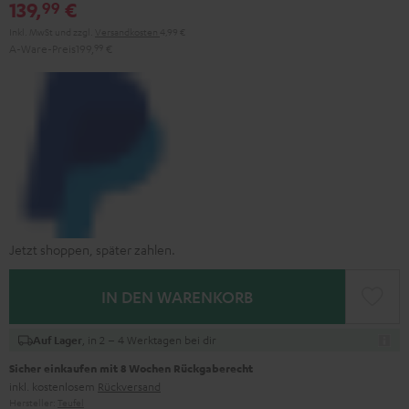
139,
€
99
Inkl. MwSt
und zzgl.
Versandkosten
4,99 €
A-Ware-Preis
199,
99
€
Jetzt shoppen, später zahlen.
IN DEN WARENKORB
, in 2 – 4 Werktagen bei dir
Auf Lager
Sicher einkaufen mit 8 Wochen Rückgaberecht
inkl. kostenlosem
Rückversand
Hersteller:
Teufel