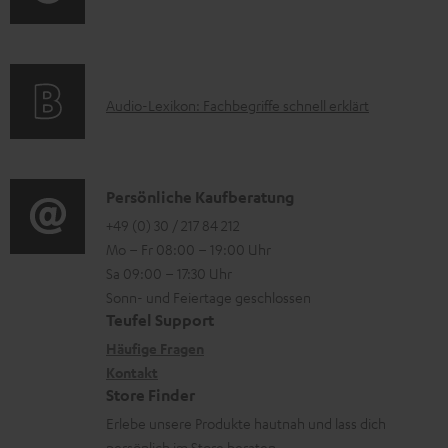
i
l
m
o
e
a
n
k
t
e
A
Audio-Lexikon: Fachbegriffe schnell erklärt
t
i
n
u
r
o
z
d
o
n
u
i
K
Persönliche Kaufberatung
g
e
m
o
o
+49 (0) 30 / 217 84 212
e
n
V
Mo – Fr 08:00 – 19:00 Uhr
-
n
r
z
e
Sa 09:00 – 17:30 Uhr
L
t
ä
u
r
Sonn- und Feiertage geschlossen
e
a
t
Teufel Support
r
s
x
k
e
Häufige Fragen
G
a
i
Kontakt
t
R
a
n
Store Finder
k
d
ü
r
d
Erlebe unsere Produkte hautnah und lass dich
o
a
c
a
persönlich im Store beraten.