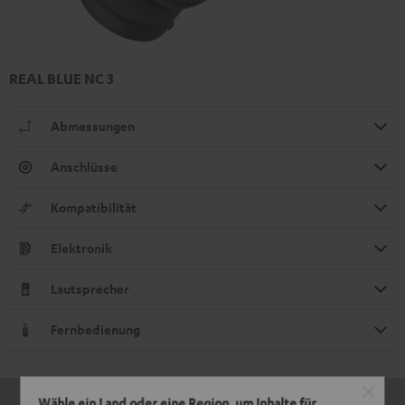
REAL BLUE NC 3
Abmessungen
Anschlüsse
Kompatibilität
Elektronik
Lautsprecher
Fernbedienung
Wähle ein Land oder eine Region, um Inhalte für