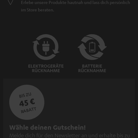
Erlebe unsere Produkte hautnah und lass dich persönlich
im Store beraten.
BIS ZU
45 €
RABATT
N
Wähle deinen Gutschein!
Melde dich für den Newsletter an und erhalte bis zu
e