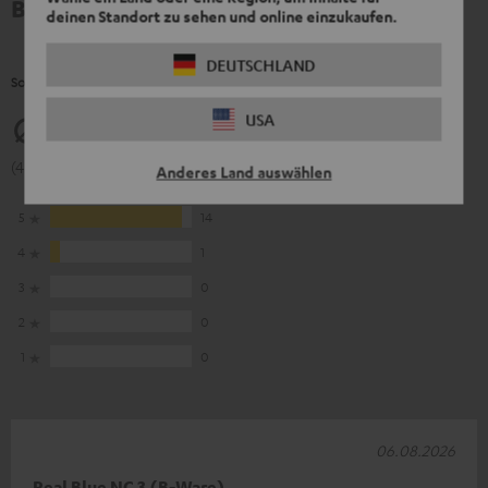
Bewertungen
deinen Standort zu sehen und online einzukaufen.
DEUTSCHLAND
So bewerten Kunden dieses Produkt
USA
4.93
(4.93 von 5 bei 15 Bewertungen)
Anderes Land auswählen
5
14
4
1
3
0
2
0
1
0
06.08.2026
Real Blue NC 3 (B-Ware)