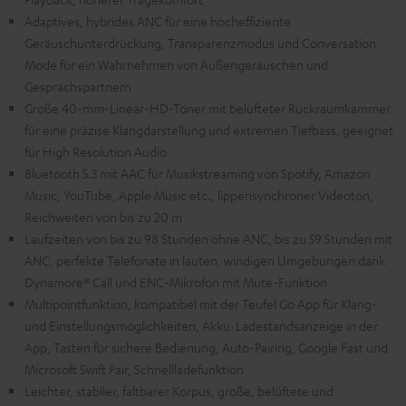
Adaptives, hybrides ANC für eine hocheffiziente
Geräuschunterdrückung, Transparenzmodus und Conversation
Mode für ein Wahrnehmen von Außengeräuschen und
Gesprächspartnern
Große 40-mm-Linear-HD-Töner mit belüfteter Rückraumkammer
für eine präzise Klangdarstellung und extremen Tiefbass, geeignet
für High Resolution Audio
Bluetooth 5.3 mit AAC für Musikstreaming von Spotify, Amazon
Music, YouTube, Apple Music etc., lippensynchroner Videoton,
Reichweiten von bis zu 20 m
Laufzeiten von bis zu 98 Stunden ohne ANC, bis zu 59 Stunden mit
ANC, perfekte Telefonate in lauten, windigen Umgebungen dank
Dynamore® Call und ENC-Mikrofon mit Mute-Funktion
Multipointfunktion, kompatibel mit der Teufel Go App für Klang-
und Einstellungsmöglichkeiten, Akku-Ladestandsanzeige in der
App, Tasten für sichere Bedienung, Auto-Pairing, Google Fast und
Microsoft Swift Pair, Schnellladefunktion
Leichter, stabiler, faltbarer Korpus, große, belüftete und