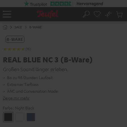
ZUM
NHALT
RINGEN
No
Abs
Startseite
Suche
Artike
im
SALE
B-WARE
Waren
B-WARE
(15)
REAL BLUE NC 3 (B-Ware)
Großen Sound länger erleben.
Bis zu 98 Stunden Laufzeit
Extremer Tiefbass
ANC und Conversation Mode
Zeige mir mehr
Farbe:
Night Black
Night
Pearl
Steel
Black
White
Blue