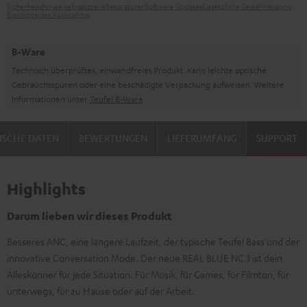
Sicherheitshinweise
Ersatzteile
Reparaturen
Software-Updates
Gesetzliche Gewährleistung
Elektrogeräte Rücknahme
B-Ware
Technisch überprüftes, einwandfreies Produkt. Kann leichte optische
Gebrauchsspuren oder eine beschädigte Verpackung aufweisen. Weitere
Informationen unter
Teufel B-Ware
ISCHE DATEN
BEWERTUNGEN
LIEFERUMFANG
SUPPORT
Highlights
Darum lieben wir dieses Produkt
Besseres ANC, eine längere Laufzeit, der typische Teufel Bass und der
innovative Conversation Mode. Der neue REAL BLUE NC 3 ist dein
Alleskönner für jede Situation. Für Musik, für Games, für Filmton, für
unterwegs, für zu Hause oder auf der Arbeit.