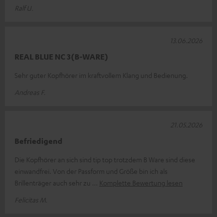
Ralf U.
13.06.2026
REAL BLUE NC 3(B-WARE)
Sehr guter Kopfhörer im kraftvollem Klang und Bedienung.
Andreas F.
21.05.2026
Befriedigend
Die Kopfhörer an sich sind tip top trotzdem B Ware sind diese
einwandfrei. Von der Passform und Größe bin ich als
Brillenträger auch sehr zu
Komplette Bewertung lesen
Felicitas M.