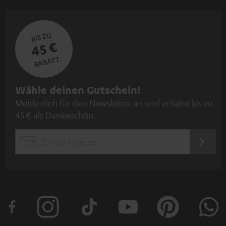
BIS ZU
45 €
RABATT
N
Wähle deinen Gutschein!
Melde dich für den Newsletter an und erhalte bis zu
e
45 € als Dankeschön.
w
s
JETZT
EMAIL
l
ANME
WIDGET
e
t
t
e
r