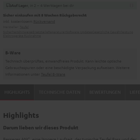
, in 2 – 4 Werktagen bei dir
Auf Lager
Sicher einkaufen mit 8 Wochen Rückgaberecht
inkl. kostenlosem
Rückversand
Hersteller:
Teufel
Sicherheitshinweise
Ersatzteile
Reparaturen
Software-Updates
Gesetzliche Gewährleistung
Elektrogeräte Rücknahme
B-Ware
Technisch überprüftes, einwandfreies Produkt. Kann leichte optische
Gebrauchsspuren oder eine beschädigte Verpackung aufweisen. Weitere
Informationen unter
Teufel B-Ware
HIGHLIGHTS
TECHNISCHE DATEN
BEWERTUNGEN
LIE
Highlights
Darum lieben wir dieses Produkt
Besseres ANC, eine längere Laufzeit, der typische Teufel Bass und der