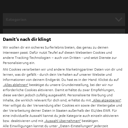
a
n
Kategorien
m
HEIMKINO
e
Unternehmen
Damit‘s nach dir klingt
l
HEIMKINO-KOMPLETTANLAGEN
Wir wollen dir ein sicheres Surferlebnis bieten, das genau zu deinen
SUPPORT
d
Teufel Onlineshops
Interessen passt. Dafür nutzt Teufel auf diesen Webseiten Cookies und
SOUNDBAR
andere Tracking-Technologien – auch von Dritten - und setzt Dienste zur
u
KARRIERE
Personalisierung ein.
DEUTSCHLAND
n
Mit Cookies verarbeiten wir und andere Marketingpartner Daten von dir und
HIFI-LAUTSPRECHER
PRESSE & MARKETING
lernen, was dir gefällt - durch dein Verhalten auf unserer Website und
g
ÖSTERREICH
Informationen von deinem Endgerät. Du hast es in der Hand: Klickst du auf
SMART HOME
„Alles ablehnen“
bestätigst du unsere Grundeinstellung, bei der wir nur
GESCHÄFTSKUNDEN
erforderliche Cookies aktivieren. Damit erhältst du zwar Empfehlungen,
diese werden jedoch zufällig ausgewählt. Personalisierte Werbung und
SCHWEIZ
BLUETOOTH-LAUTSPRECHER
PARTNERPROGRAMM
Inhalte, die wirklich relevant für dich sind, erhältst du mit
„Alles akzeptieren“
.
Hier willigst du der Verwendung aller Cookies ein sowie der Weitergabe und
KOPFHÖRER
der Verarbeitung deiner Daten in Staaten außerhalb der EU/des EWR. Für
NIEDERLANDE
BLOG
eine individuelle Auswahl kannst du jede Kategorie auch einzeln aktivieren
BLUETOOTH-KOPFHÖRER
bzw. deaktivieren und mit
„Auswahl übernehmen“
bestätigen.
NEWSLETTER
Alle Einwilligungen kannst du unter „Daten-Einstellungen“ jederzeit
BELGIEN