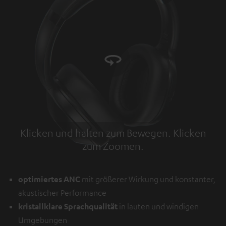
Klicken und halten zum Bewegen. Klicken
zum Zoomen.
Tap to zoom
optimiertes ANC
mit größerer Wirkung und konstanter,
akustischer Performance
kristallklare Sprachqualität
in lauten und windigen
Umgebungen