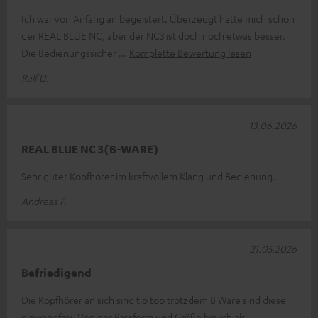
Ich war von Anfang an begeistert. Überzeugt hatte mich schon
der REAL BLUE NC, aber der NC3 ist doch noch etwas besser.
Die Bedienungssicher
Komplette Bewertung lesen
Ralf U.
13.06.2026
REAL BLUE NC 3(B-WARE)
Sehr guter Kopfhörer im kraftvollem Klang und Bedienung.
Andreas F.
21.05.2026
Befriedigend
Die Kopfhörer an sich sind tip top trotzdem B Ware sind diese
einwandfrei. Von der Passform und Größe bin ich als