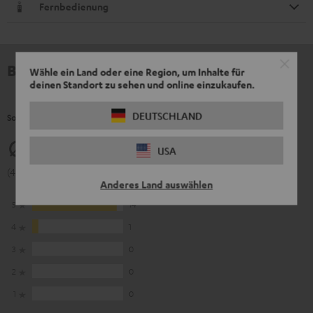
Fernbedienung
Bewertungen
Wähle ein Land oder eine Region, um Inhalte für
deinen Standort zu sehen und online einzukaufen.
DEUTSCHLAND
So bewerten Kunden dieses Produkt
4.93
USA
(4.93 von 5 bei 15 Bewertungen)
Anderes Land auswählen
5
14
4
1
3
0
2
0
1
0