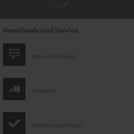
Downloads und Service
P
Hilfe zu diesem Produkt
r
o
d
I
Versandinfos
u
n
k
f
t
o
F
I
Gesetzliche Gewährleistung
r
A
n