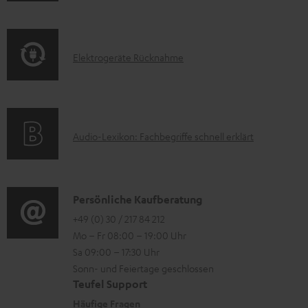
m
Q
f
a
s
o
t
E
Elektrogeräte Rücknahme
r
i
l
m
o
e
a
n
k
t
e
A
Audio-Lexikon: Fachbegriffe schnell erklärt
t
i
n
u
r
o
z
d
o
n
u
i
K
Persönliche Kaufberatung
g
e
m
o
o
+49 (0) 30 / 217 84 212
e
n
V
Mo – Fr 08:00 – 19:00 Uhr
-
n
r
z
e
Sa 09:00 – 17:30 Uhr
L
t
ä
u
r
Sonn- und Feiertage geschlossen
e
a
t
Teufel Support
r
s
x
k
e
Häufige Fragen