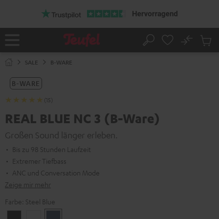
ZUM
NHALT
RINGEN
No
Abs
Startseite
Suche
Artike
im
SALE
B-WARE
Waren
B-WARE
(15)
REAL BLUE NC 3 (B-Ware)
Großen Sound länger erleben.
Bis zu 98 Stunden Laufzeit
Extremer Tiefbass
ANC und Conversation Mode
Zeige mir mehr
Farbe:
Steel Blue
Night
Pearl
Steel