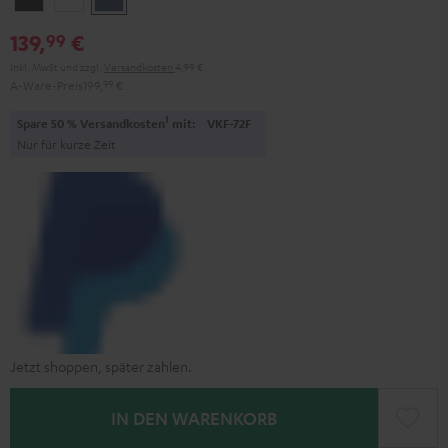
Black
White
Blue
139,
€
99
Inkl. MwSt
und zzgl.
Versandkosten
4,99 €
A-Ware-Preis
199,
99
€
1
Spare 50 % Versandkosten
mit:
VKF-72F
Nur für kurze Zeit
Jetzt shoppen, später zahlen.
IN DEN WARENKORB