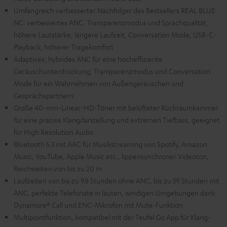
Umfangreich verbesserter Nachfolger des Bestsellers REAL BLUE
NC: verbessertes ANC, Transparenzmodus und Sprachqualität,
höhere Lautstärke, längere Laufzeit, Conversation Mode, USB-C-
Playback, höherer Tragekomfort
Adaptives, hybrides ANC für eine hocheffiziente
Geräuschunterdrückung, Transparenzmodus und Conversation
Mode für ein Wahrnehmen von Außengeräuschen und
Gesprächspartnern
Große 40-mm-Linear-HD-Töner mit belüfteter Rückraumkammer
für eine präzise Klangdarstellung und extremen Tiefbass, geeignet
für High Resolution Audio
Bluetooth 5.3 mit AAC für Musikstreaming von Spotify, Amazon
Music, YouTube, Apple Music etc., lippensynchroner Videoton,
Reichweiten von bis zu 20 m
Laufzeiten von bis zu 98 Stunden ohne ANC, bis zu 59 Stunden mit
ANC, perfekte Telefonate in lauten, windigen Umgebungen dank
Dynamore® Call und ENC-Mikrofon mit Mute-Funktion
Multipointfunktion, kompatibel mit der Teufel Go App für Klang-