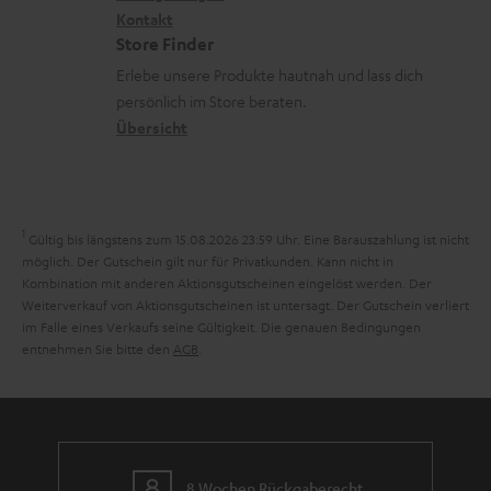
G
a
i
Kontakt
t
R
a
n
Store Finder
k
d
ü
r
d
Erlebe unsere Produkte hautnah und lass dich
o
a
c
a
persönlich im Store beraten.
n
t
k
Übersicht
n
e
n
t
n
a
i
h
e
1
Gültig bis längstens zum 15.08.2026 23:59 Uhr.
Eine Barauszahlung ist nicht
m
möglich. Der Gutschein gilt nur für Privatkunden. Kann nicht in
Kombination mit anderen Aktionsgutscheinen eingelöst werden. Der
e
Weiterverkauf von Aktionsgutscheinen ist untersagt. Der Gutschein verliert
im Falle eines Verkaufs seine Gültigkeit. Die genauen Bedingungen
entnehmen Sie bitte den
AGB
.
8 Wochen Rückgaberecht