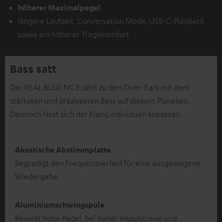
höherer Maximalpegel
längere Laufzeit, Conversation Mode, USB-C-Playback
sowie ein höherer Tragekomfort
Bass satt
Der REAL BLUE NC 3 zählt zu den Over-Ears mit dem
stärksten und präzisesten Bass auf diesem Planeten.
Dennoch lässt sich der Klang individuell anpassen.
Akustische Abstimmplatte
Begradigt den Frequenzverlauf für eine ausgewogene
Wiedergabe.
Aluminiumschwingspule
Bewirkt hohe Pegel, bei hoher Impulstreue und