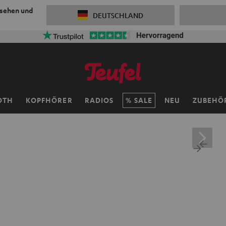
 sehen und
DEUTSCHLAND
OTH
KOPFHÖRER
RADIOS
SALE
NEU
ZUBEHÖ