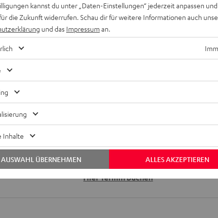
willigungen kannst du unter „Daten-Einstellungen“ jederzeit anpassen und
für die Zukunft widerrufen. Schau dir für weitere Informationen auch uns
bei 6 Bewertungen)
utzerklärung
und das
Impressum
an.
rlich
Imme
WERTUNGEN
e
ing
lisierung
 Inhalte
Keinen Store in der Nähe? Kein Problem,
AUSWAHL ÜBERNEHMEN
ALLES AKZEPTIEREN
beratung
beraten dich auch persönlich am Telefo
Hier Termin buchen