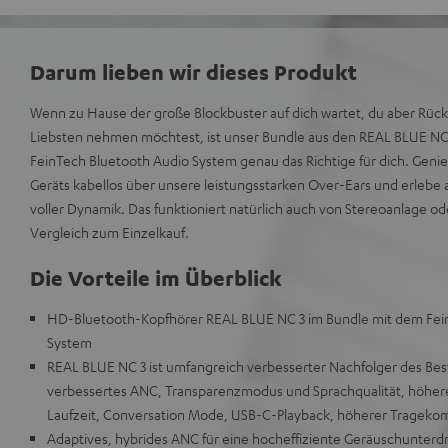
Darum lieben wir dieses Produkt
Wenn zu Hause der große Blockbuster auf dich wartet, du aber Rück
Liebsten nehmen möchtest, ist unser Bundle aus den REAL BLUE N
FeinTech Bluetooth Audio System genau das Richtige für dich. Geni
Geräts kabellos über unsere leistungsstarken Over-Ears und erlebe al
voller Dynamik. Das funktioniert natürlich auch von Stereoanlage ode
Vergleich zum Einzelkauf.
Die Vorteile im Überblick
HD-Bluetooth-Kopfhörer REAL BLUE NC 3 im Bundle mit dem Fei
System
REAL BLUE NC 3 ist umfangreich verbesserter Nachfolger des Bes
verbessertes ANC, Transparenzmodus und Sprachqualität, höhere
Laufzeit, Conversation Mode, USB-C-Playback, höherer Tragekom
Adaptives, hybrides ANC für eine hocheffiziente Geräuschunte