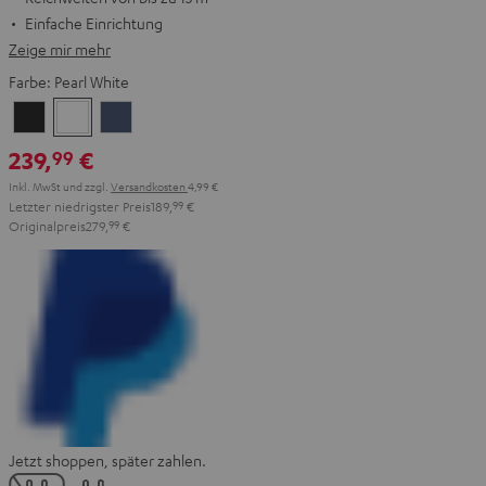
Einfache Einrichtung
Zeige mir mehr
Farbe:
Pearl White
Night
Pearl
Steel
Black
White
Blue
239,
€
99
Inkl. MwSt
und zzgl.
Versandkosten
4,99 €
Letzter niedrigster Preis
189,
99
€
Originalpreis
279,
99
€
Jetzt shoppen, später zahlen.