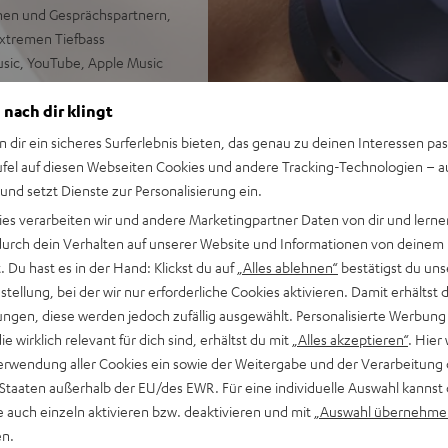
en und Gesprächspartnern,
xtremen Tiefbass
usic, YouTube, Apple Music
 nach dir klingt
t ANC, perfekte Telefonate
n dir ein sicheres Surferlebnis bieten, das genau zu deinen Interessen pas
der oder -Empfänger (Modus
ufel auf diesen Webseiten Cookies und andere Tracking-Technologien – 
omplettanlagen sowie
 und setzt Dienste zur Personalisierung ein.
ies verarbeiten wir und andere Marketingpartner Daten von dir und lernen
ei Bluetooth-Kopfhörer
- durch dein Verhalten auf unserer Website und Informationen von deinem
 Du hast es in der Hand: Klickst du auf
„Alles ablehnen“
bestätigst du uns
5-mm-Klinke und SPDIF
tellung, bei der wir nur erforderliche Cookies aktivieren. Damit erhältst 
e Hindernisse)
ngen, diese werden jedoch zufällig ausgewählt. Personalisierte Werbung
die wirklich relevant für dich sind, erhältst du mit
„Alles akzeptieren“
. Hier 
erwendung aller Cookies ein sowie der Weitergabe und der Verarbeitung 
 Staaten außerhalb der EU/des EWR. Für eine individuelle Auswahl kannst 
e auch einzeln aktivieren bzw. deaktivieren und mit
„Auswahl übernehme
en.