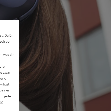
st. Dafür
auch von
, was dir
ere
du zwar
 und
willigst
deiner
du jede
n“