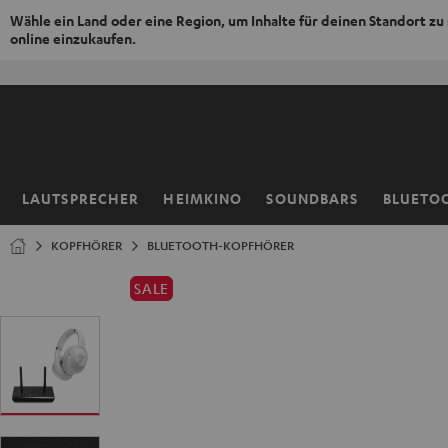
Wähle ein Land oder eine Region, um Inhalte für deinen Standort zu
online einzukaufen.
ZUM
NHALT
RINGEN
LAUTSPRECHER
HEIMKINO
SOUNDBARS
BLUETO
Startseite
KOPFHÖRER
BLUETOOTH-KOPFHÖRER
SALE