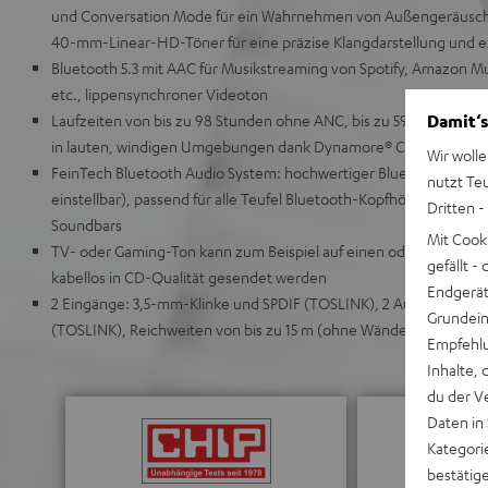
und Conversation Mode für ein Wahrnehmen von Außengeräusch
40-mm-Linear-HD-Töner für eine präzise Klangdarstellung und e
Bluetooth 5.3 mit AAC für Musikstreaming von Spotify, Amazon M
etc., lippensynchroner Videoton
Damit‘s
Laufzeiten von bis zu 98 Stunden ohne ANC, bis zu 59 Stunden mi
in lauten, windigen Umgebungen dank Dynamore® Call
Wir wolle
FeinTech Bluetooth Audio System: hochwertiger Bluetooth-Sen
nutzt Te
einstellbar), passend für alle Teufel Bluetooth-Kopfhörer oder K
Dritten -
Soundbars
Mit Cook
TV- oder Gaming-Ton kann zum Beispiel auf einen oder sogar zw
gefällt 
kabellos in CD-Qualität gesendet werden
Endgerät.
2 Eingänge: 3,5-mm-Klinke und SPDIF (TOSLINK), 2 Ausgänge: 3,
Grundeins
(TOSLINK), Reichweiten von bis zu 15 m (ohne Wände oder ander
Empfehlu
Inhalte, 
du der V
Daten in
Kategori
bestätig