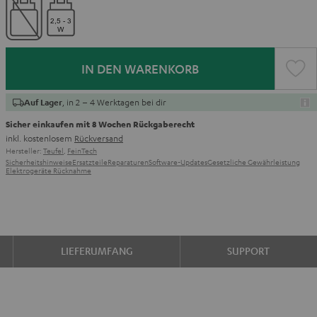
IN DEN WARENKORB
, in 2 – 4 Werktagen bei dir
Auf Lager
Sicher einkaufen mit 8 Wochen Rückgaberecht
inkl. kostenlosem
Rückversand
Hersteller:
Teufel
,
FeinTech
Sicherheitshinweise
Ersatzteile
Reparaturen
Software-Updates
Gesetzliche Gewährleistung
Elektrogeräte Rücknahme
LIEFERUMFANG
SUPPORT