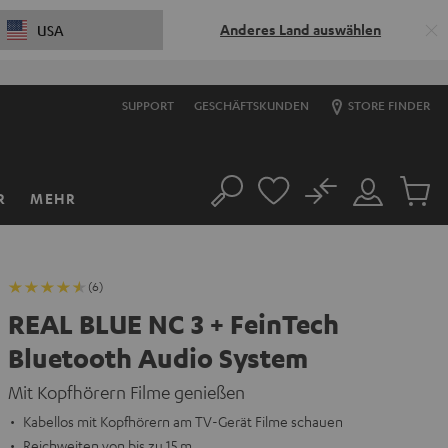
Anderes Land auswählen
USA
SUPPORT
GESCHÄFTSKUNDEN
STORE FINDER
No
R
MEHR
Suche
Mein
Artikel
Konto
im
Warenk
(6)
REAL BLUE NC 3 + FeinTech
Bluetooth Audio System
Mit Kopfhörern Filme genießen
Kabellos mit Kopfhörern am TV-Gerät Filme schauen
Reichweiten von bis zu 15 m