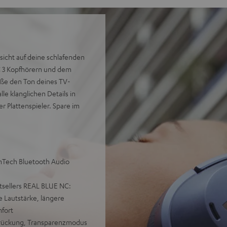
sicht auf deine schlafenden
C 3 Kopfhörern und dem
eße den Ton deines TV-
le klanglichen Details in
r Plattenspieler. Spare im
nTech Bluetooth Audio
tsellers REAL BLUE NC:
 Lautstärke, längere
fort
rdrückung, Transparenzmodus