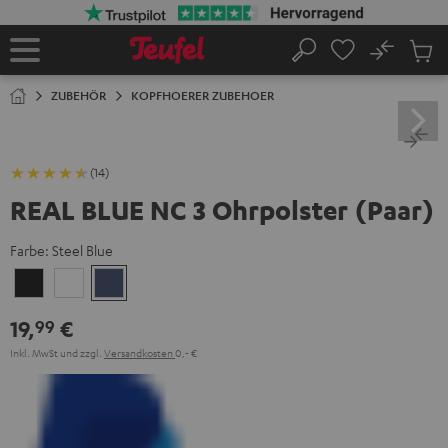
ZUM
NHALT
RINGEN
No
Abs
Startseite
Suche
Artike
im
ZUBEHÖR
KOPFHOERER ZUBEHOER
Waren
(14)
REAL BLUE NC 3 Ohrpolster (Paar)
Farbe:
Steel Blue
Night
Pearl
Steel
Black
White
Blue
19,
€
99
Inkl. MwSt
und zzgl.
Versandkosten
0,‐ €