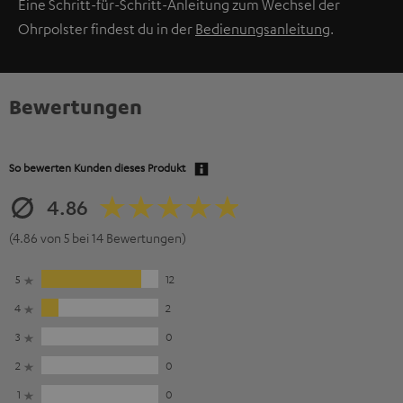
Eine Schritt-für-Schritt-Anleitung zum Wechsel der
Ohrpolster findest du in der
Bedienungsanleitung
.
Bewertungen
So bewerten Kunden dieses Produkt
4.86
(4.86 von 5 bei 14 Bewertungen)
5
12
4
2
3
0
2
0
1
0