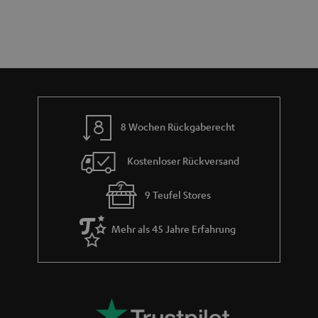
t
n
a
i
h
e
m
e
8 Wochen Rückgaberecht
Kostenloser Rückversand
9 Teufel Stores
Mehr als 45 Jahre Erfahrung