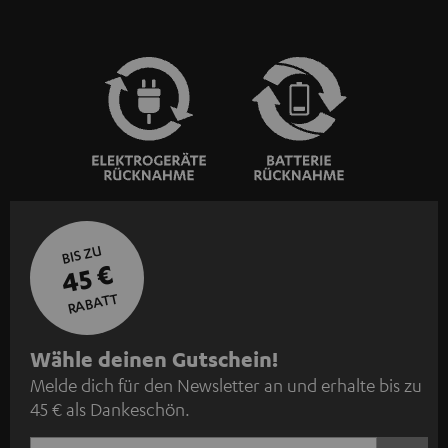
BIS ZU
45 €
RABATT
N
Wähle deinen Gutschein!
Melde dich für den Newsletter an und erhalte bis zu
e
45 € als Dankeschön.
w