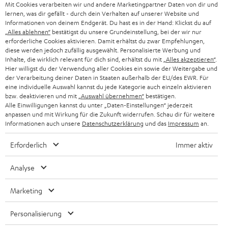
g
Mit Cookies verarbeiten wir und andere Marketingpartner Daten von dir und
ÖSTERREICH
SMART HOME
lernen, was dir gefällt - durch dein Verhalten auf unserer Website und
GESCHÄFTSKUNDEN
Informationen von deinem Endgerät. Du hast es in der Hand: Klickst du auf
„Alles ablehnen“
bestätigst du unsere Grundeinstellung, bei der wir nur
SCHWEIZ
BLUETOOTH-LAUTSPRECHER
PARTNERPROGRAMM
erforderliche Cookies aktivieren. Damit erhältst du zwar Empfehlungen,
diese werden jedoch zufällig ausgewählt. Personalisierte Werbung und
KOPFHÖRER
Inhalte, die wirklich relevant für dich sind, erhältst du mit
„Alles akzeptieren“
.
NIEDERLANDE
BLOG
Hier willigst du der Verwendung aller Cookies ein sowie der Weitergabe und
der Verarbeitung deiner Daten in Staaten außerhalb der EU/des EWR. Für
BLUETOOTH-KOPFHÖRER
NEWSLETTER
eine individuelle Auswahl kannst du jede Kategorie auch einzeln aktivieren
BELGIEN
bzw. deaktivieren und mit
„Auswahl übernehmen“
bestätigen.
STEREOANLAGEN
Alle Einwilligungen kannst du unter „Daten-Einstellungen“ jederzeit
STORES
anpassen und mit Wirkung für die Zukunft widerrufen. Schau dir für weitere
FRANKREICH
LAUTSPRECHER
Informationen auch unsere
Datenschutzerklärung
und das
Impressum
an.
DEINE VORTEILE BEI TEUFEL
Erforderlich
Immer aktiv
POLEN
ULTIMA-SERIE
TEUFEL STORY
Analyse
IN-EAR-KOPFHÖRER
SPANIEN
UNSER MANAGEMENT
Marketing
FANSHOP
NACHHALTIGKEIT
ITALIEN
NEUHEITEN
Personalisierung
Technische Änderungen, Tippfehler und Irrtum vorbehalten. Das auf unseren
UNSERE WERTE
Fotos abgebildete Zubehör ist nicht im Lieferumfang enthalten. Etwaige