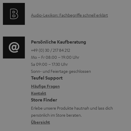
e
a
n
k
r
t
e
A
Audio-Lexikon: Fachbegriffe schnell erklärt
t
l
i
n
u
r
a
o
z
d
o
d
n
u
i
K
Persönliche Kaufberatung
g
e
e
m
o
o
+49 (0) 30 / 217 84 212
e
n
n
V
Mo – Fr 08:00 – 19:00 Uhr
-
n
r
z
e
Sa 09:00 – 17:30 Uhr
L
t
ä
u
r
Sonn- und Feiertage geschlossen
e
a
t
Teufel Support
r
s
x
k
e
Häufige Fragen
G
a
i
Kontakt
t
R
a
n
Store Finder
k
d
ü
r
d
Erlebe unsere Produkte hautnah und lass dich
o
a
c
a
persönlich im Store beraten.
n
t
k
Übersicht
n
e
n