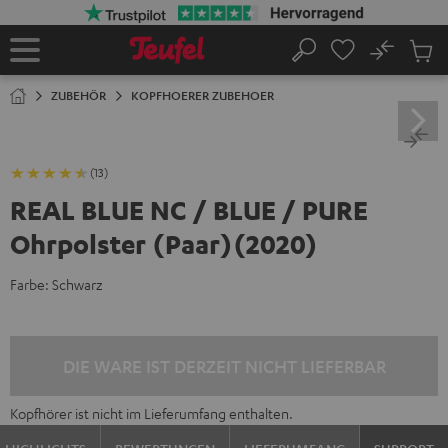
ZUM
NHALT
RINGEN
No
Abs
Startseite
Suche
Artike
im
ZUBEHÖR
KOPFHOERER ZUBEHOER
Waren
(13)
REAL BLUE NC / BLUE / PURE
Ohrpolster (Paar)(2020)
Farbe:
Schwarz
DIE WARE IST DERZEIT NICHT LIEFERBAR
Kopfhörer ist nicht im Lieferumfang enthalten.