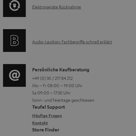
F
E
Elektrogeräte Rücknahme
r
A
l
m
Q
e
a
s
k
t
A
Audio-Lexikon: Fachbegriffe schnell erklärt
t
i
u
r
o
d
o
n
i
K
Persönliche Kaufberatung
g
e
o
o
+49 (0) 30 / 217 84 212
e
n
Mo – Fr 08:00 – 19:00 Uhr
-
n
r
z
Sa 09:00 – 17:30 Uhr
L
t
ä
u
Sonn- und Feiertage geschlossen
e
a
t
Teufel Support
r
x
k
e
Häufige Fragen
G
i
Kontakt
t
R
a
Store Finder
k
d
ü