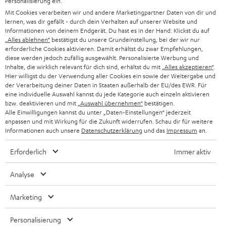
Personalisierung ein.
PRESSE & MARKETING
g
Mit Cookies verarbeiten wir und andere Marketingpartner Daten von dir und
ÖSTERREICH
SMART HOME
lernen, was dir gefällt - durch dein Verhalten auf unserer Website und
GESCHÄFTSKUNDEN
Informationen von deinem Endgerät. Du hast es in der Hand: Klickst du auf
„Alles ablehnen“
bestätigst du unsere Grundeinstellung, bei der wir nur
SCHWEIZ
BLUETOOTH-LAUTSPRECHER
PARTNERPROGRAMM
erforderliche Cookies aktivieren. Damit erhältst du zwar Empfehlungen,
diese werden jedoch zufällig ausgewählt. Personalisierte Werbung und
KOPFHÖRER
Inhalte, die wirklich relevant für dich sind, erhältst du mit
„Alles akzeptieren“
.
NIEDERLANDE
BLOG
Hier willigst du der Verwendung aller Cookies ein sowie der Weitergabe und
der Verarbeitung deiner Daten in Staaten außerhalb der EU/des EWR. Für
BLUETOOTH-KOPFHÖRER
NEWSLETTER
eine individuelle Auswahl kannst du jede Kategorie auch einzeln aktivieren
BELGIEN
bzw. deaktivieren und mit
„Auswahl übernehmen“
bestätigen.
STEREOANLAGEN
Alle Einwilligungen kannst du unter „Daten-Einstellungen“ jederzeit
STORES
anpassen und mit Wirkung für die Zukunft widerrufen. Schau dir für weitere
FRANKREICH
LAUTSPRECHER
Informationen auch unsere
Datenschutzerklärung
und das
Impressum
an.
DEINE VORTEILE BEI TEUFEL
Erforderlich
Immer aktiv
POLEN
ULTIMA-SERIE
TEUFEL STORY
Analyse
IN-EAR-KOPFHÖRER
SPANIEN
UNSER MANAGEMENT
Marketing
FANSHOP
NACHHALTIGKEIT
ITALIEN
NEUHEITEN
Personalisierung
Technische Änderungen, Tippfehler und Irrtum vorbehalten. Das auf unseren
UNSERE WERTE