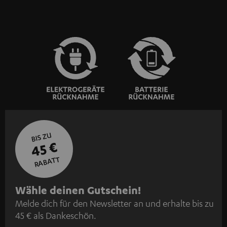
BIS ZU
45 €
RABATT
N
Wähle deinen Gutschein!
Melde dich für den Newsletter an und erhalte bis zu
e
45 € als Dankeschön.
w