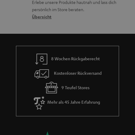
r
Erlebe unsere Produkte hautnah und lass dich
o
a
c
a
persönlich im Store beraten.
n
t
k
Übersicht
n
e
n
t
n
a
i
h
e
m
8 Wochen Rückgaberecht
e
Kostenloser Rückversand
9 Teufel Stores
Mehr als 45 Jahre Erfahrung