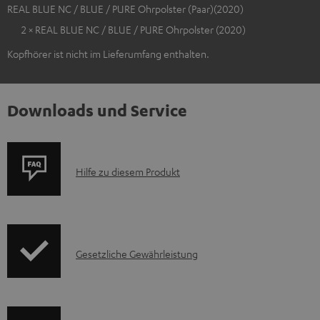
REAL BLUE NC / BLUE / PURE Ohrpolster (Paar)(2020)
2 × REAL BLUE NC / BLUE / PURE Ohrpolster (2020)
Kopfhörer ist nicht im Lieferumfang enthalten.
Downloads und Service
P
Hilfe zu diesem Produkt
r
o
d
I
Gesetzliche Gewährleistung
u
n
k
f
t
o