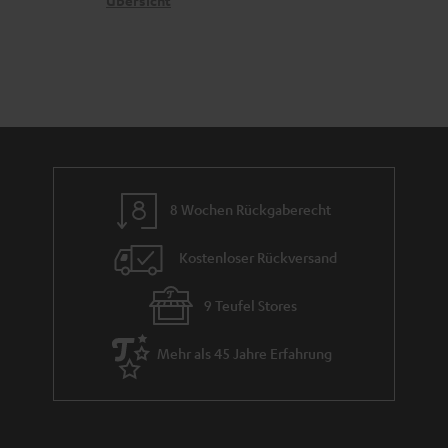
k
Übersicht
n
e
n
t
n
a
i
h
e
m
e
8 Wochen Rückgaberecht
Kostenloser Rückversand
9 Teufel Stores
Mehr als 45 Jahre Erfahrung