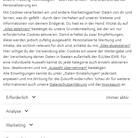
n
HIFI-LAUTSPRECHER
Personalisierung ein.
PRESSE & MARKETING
g
Mit Cookies verarbeiten wir und andere Marketingpartner Daten von dir und
ÖSTERREICH
SMART HOME
lernen, was dir gefällt - durch dein Verhalten auf unserer Website und
GESCHÄFTSKUNDEN
Informationen von deinem Endgerät. Du hast es in der Hand: Klickst du auf
„Alles ablehnen“
bestätigst du unsere Grundeinstellung, bei der wir nur
SCHWEIZ
BLUETOOTH-LAUTSPRECHER
PARTNERPROGRAMM
erforderliche Cookies aktivieren. Damit erhältst du zwar Empfehlungen,
diese werden jedoch zufällig ausgewählt. Personalisierte Werbung und
KOPFHÖRER
Inhalte, die wirklich relevant für dich sind, erhältst du mit
„Alles akzeptieren“
.
NIEDERLANDE
BLOG
Hier willigst du der Verwendung aller Cookies ein sowie der Weitergabe und
der Verarbeitung deiner Daten in Staaten außerhalb der EU/des EWR. Für
BLUETOOTH-KOPFHÖRER
NEWSLETTER
eine individuelle Auswahl kannst du jede Kategorie auch einzeln aktivieren
BELGIEN
bzw. deaktivieren und mit
„Auswahl übernehmen“
bestätigen.
STEREOANLAGEN
Alle Einwilligungen kannst du unter „Daten-Einstellungen“ jederzeit
STORES
anpassen und mit Wirkung für die Zukunft widerrufen. Schau dir für weitere
FRANKREICH
LAUTSPRECHER
Informationen auch unsere
Datenschutzerklärung
und das
Impressum
an.
DEINE VORTEILE BEI TEUFEL
Erforderlich
Immer aktiv
POLEN
ULTIMA-SERIE
TEUFEL STORY
Analyse
IN-EAR-KOPFHÖRER
SPANIEN
UNSER MANAGEMENT
Marketing
FANSHOP
NACHHALTIGKEIT
ITALIEN