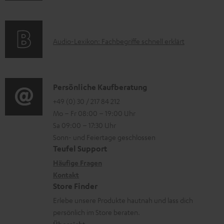
m
Q
e
e
a
s
r
k
t
A
l
Audio-Lexikon: Fachbegriffe schnell erklärt
t
i
u
a
r
o
d
d
o
n
i
e
K
Persönliche Kaufberatung
g
e
o
n
o
+49 (0) 30 / 217 84 212
e
n
Mo – Fr 08:00 – 19:00 Uhr
-
n
r
z
Sa 09:00 – 17:30 Uhr
L
t
ä
u
Sonn- und Feiertage geschlossen
e
a
t
Teufel Support
r
x
k
e
Häufige Fragen
G
i
Kontakt
t
R
a
Store Finder
k
d
ü
r
Erlebe unsere Produkte hautnah und lass dich
o
a
c
a
persönlich im Store beraten.
n
t