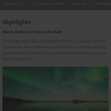
HIGHLIGHTS
TECHNISCHE DATEN
ZUBEHÖR
LIEFERUM
Highlights
Darum lieben wir dieses Produkt
Das Bundle macht deine vorhandenen Heimkino-Lautsprecher fit für
Dolby Atmos. Dein 5.1-Set wird so zum 5.1.2-Set. Im Bundle sparst du
gegenüber dem Einzelkauf. Wir garantieren dir eine Passgenauigkeit
aller Komponenten.