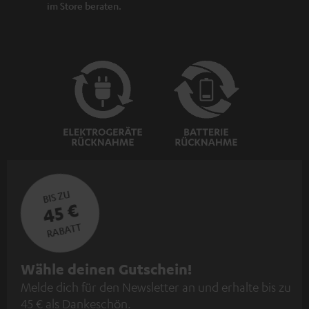
im Store beraten.
BIS ZU
45 €
RABATT
N
Wähle deinen Gutschein!
Melde dich für den Newsletter an und erhalte bis zu
e
45 € als Dankeschön.