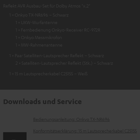
Reflekt AVR Ausbau-Set für Dolby Atmos "x.2"
1 × Onkyo TX-NR696 – Schwarz
1 × UKW-Wurfantenne
1 × Fernbedienung Onkyo-Receiver RC-972R
1 × Onkyo Messmikrofon
1 × MW-Rahmenantenne
1 × Paar Satelliten-Lautsprecher Reflekt – Schwarz
2 × Satelliten-Lautsprecher Reflekt (Stk.) – Schwarz
1 × 15 m Lautsprecherkabel C2515S – Weiß
Downloads und Service
D
Bedienungsanleitung: Onkyo TX-NR696
o
Konformitätserklärung: 15 m Lautsprecherkabel C2515S
k