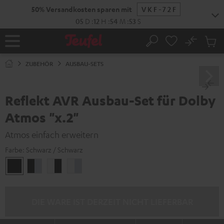
ZUM
NHALT
RINGEN
No
Abs
Startseite
Suche
Artike
im
ZUBEHÖR
AUSBAU-SETS
Waren
Reflekt AVR Ausbau-Set für Dolby
Atmos "x.2"
Atmos einfach erweitern
Farbe:
Schwarz / Schwarz
Schwarz
Schwarz
Weiß
Weiß
/
/
/
/
Schwarz
Silber
Schwarz
Silber
DIE WARE IST DERZEIT NICHT LIEFERBAR