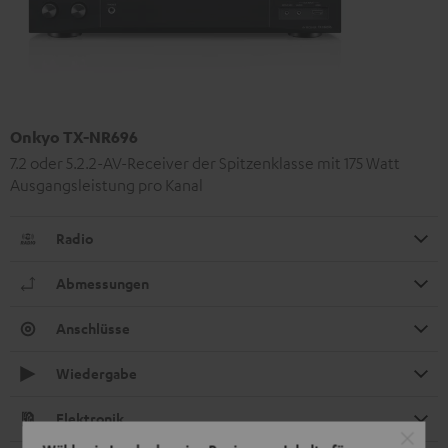
Onkyo TX-NR696
7.2 oder 5.2.2-AV-Receiver der Spitzenklasse mit 175 Watt
Ausgangsleistung pro Kanal
Radio
Abmessungen
Anschlüsse
Wiedergabe
Elektronik