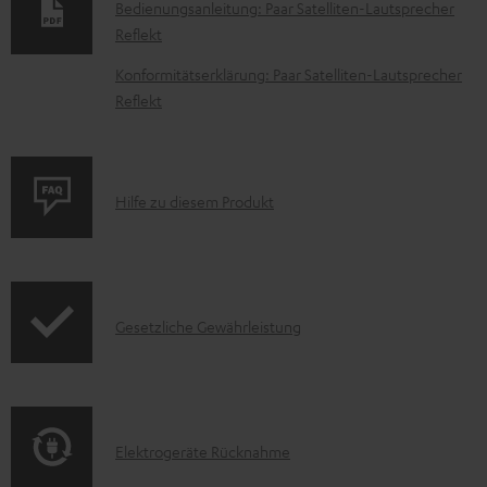
Bedienungsanleitung: Paar Satelliten-Lautsprecher
u
Reflekt
m
Konformitätserklärung: Paar Satelliten-Lautsprecher
e
Reflekt
n
t
e
P
Hilfe zu diesem Produkt
z
r
u
o
m
d
H
I
Gesetzliche Gewährleistung
u
e
n
k
r
f
t
u
o
F
n
E
Elektrogeräte Rücknahme
r
A
t
l