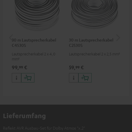
30 m Lautsprecherkabel
30 m Lautsprecherkabel
5,
C4530S
C2530S
C3
Lautsprecherkabel 2 x 4,0
Lautsprecherkabel 2 x 2,5 mm²
Ho
mm²
Ver
Ci
99,
€
59,
€
24
99
99
Lieferumfang
Reflekt AVR Ausbau-Set für Dolby Atmos "x.2"