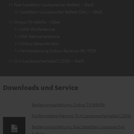
1 × Paar Satelliten-Lautsprecher Reflekt – Weiß
2 × Satelliten-Lautsprecher Reflekt (Stk.) – Weiß
1 × Onkyo TX-NR696 – Silber
1 × UKW-Wurfantenne
1 × MW-Rahmenantenne
1 × Onkyo Messmikrofon
1 × Fernbedienung Onkyo-Receiver RC-972R
1 × 15 m Lautsprecherkabel C2515S – Weiß
Downloads und Service
D
Bedienungsanleitung: Onkyo TX-NR696
o
Konformitätserklärung: 15 m Lautsprecherkabel C2515S
k
Bedienungsanleitung: Paar Satelliten-Lautsprecher
u
Reflekt