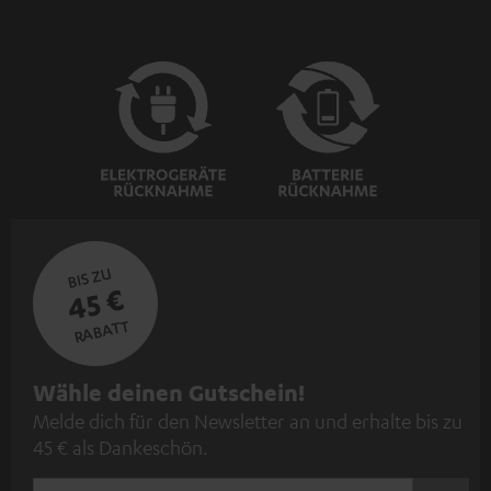
BIS ZU
45 €
RABATT
N
Wähle deinen Gutschein!
Melde dich für den Newsletter an und erhalte bis zu
e
45 € als Dankeschön.
w