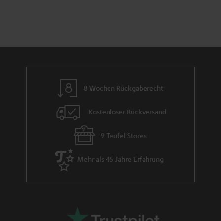
t
n
a
i
h
e
m
e
8 Wochen Rückgaberecht
Kostenloser Rückversand
9 Teufel Stores
Mehr als 45 Jahre Erfahrung