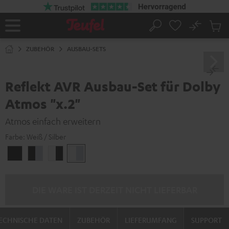
ZUM
NHALT
RINGEN
No
Abs
Startseite
Suche
Artike
im
ZUBEHÖR
AUSBAU-SETS
Waren
Reflekt AVR Ausbau-Set für Dolby
Atmos "x.2"
Atmos einfach erweitern
Farbe:
Weiß / Silber
Schwarz
Schwarz
Weiß
Weiß
/
/
/
/
Schwarz
Silber
Schwarz
Silber
DIE WARE IST DERZEIT NICHT LIEFERBAR
ECHNISCHE DATEN
ZUBEHÖR
LIEFERUMFANG
SUPPORT