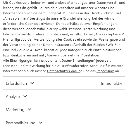
g
Mit Cookies verarbeiten wir und andere Marketingpartner Daten von dir und
ÖSTERREICH
SMART HOME
lernen, was dir gefällt - durch dein Verhalten auf unserer Website und
GESCHÄFTSKUNDEN
Informationen von deinem Endgerät. Du hast es in der Hand: Klickst du auf
„Alles ablehnen“
bestätigst du unsere Grundeinstellung, bei der wir nur
SCHWEIZ
BLUETOOTH-LAUTSPRECHER
PARTNERPROGRAMM
erforderliche Cookies aktivieren. Damit erhältst du zwar Empfehlungen,
diese werden jedoch zufällig ausgewählt. Personalisierte Werbung und
KOPFHÖRER
Inhalte, die wirklich relevant für dich sind, erhältst du mit
„Alles akzeptieren“
.
NIEDERLANDE
BLOG
Hier willigst du der Verwendung aller Cookies ein sowie der Weitergabe und
der Verarbeitung deiner Daten in Staaten außerhalb der EU/des EWR. Für
BLUETOOTH-KOPFHÖRER
NEWSLETTER
eine individuelle Auswahl kannst du jede Kategorie auch einzeln aktivieren
BELGIEN
bzw. deaktivieren und mit
„Auswahl übernehmen“
bestätigen.
STEREOANLAGEN
Alle Einwilligungen kannst du unter „Daten-Einstellungen“ jederzeit
STORES
anpassen und mit Wirkung für die Zukunft widerrufen. Schau dir für weitere
FRANKREICH
LAUTSPRECHER
Informationen auch unsere
Datenschutzerklärung
und das
Impressum
an.
DEINE VORTEILE BEI TEUFEL
Erforderlich
Immer aktiv
POLEN
ULTIMA-SERIE
TEUFEL STORY
Analyse
IN-EAR-KOPFHÖRER
SPANIEN
UNSER MANAGEMENT
Marketing
FANSHOP
NACHHALTIGKEIT
ITALIEN
NEUHEITEN
Personalisierung
Technische Änderungen, Tippfehler und Irrtum vorbehalten. Das auf unseren
UNSERE WERTE
Fotos abgebildete Zubehör ist nicht im Lieferumfang enthalten. Etwaige