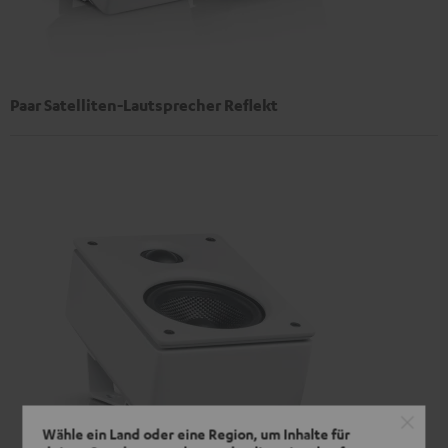
Paar Satelliten-Lautsprecher Reflekt
Wähle ein Land oder eine Region, um Inhalte für