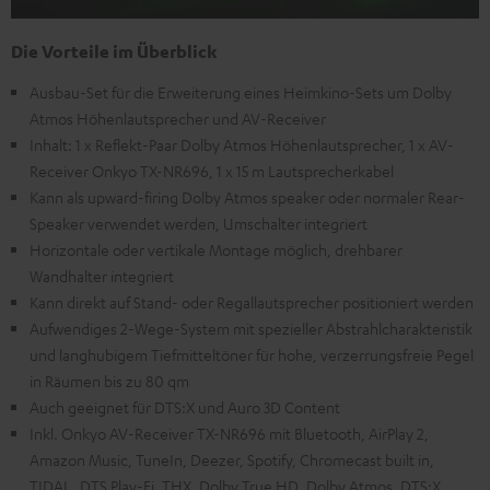
Die Vorteile im Überblick
Ausbau-Set für die Erweiterung eines Heimkino-Sets um Dolby
Atmos Höhenlautsprecher und AV-Receiver
Inhalt: 1 x Reflekt-Paar Dolby Atmos Höhenlautsprecher, 1 x AV-
Receiver Onkyo TX-NR696, 1 x 15 m Lautsprecherkabel
Kann als upward-firing Dolby Atmos speaker oder normaler Rear-
Speaker verwendet werden, Umschalter integriert
Horizontale oder vertikale Montage möglich, drehbarer
Wandhalter integriert
Kann direkt auf Stand- oder Regallautsprecher positioniert werden
Aufwendiges 2-Wege-System mit spezieller Abstrahlcharakteristik
und langhubigem Tiefmitteltöner für hohe, verzerrungsfreie Pegel
in Räumen bis zu 80 qm
Auch geeignet für DTS:X und Auro 3D Content
Inkl. Onkyo AV-Receiver TX-NR696 mit Bluetooth, AirPlay 2,
Amazon Music, TuneIn, Deezer, Spotify, Chromecast built in,
TIDAL, DTS Play-Fi, THX, Dolby True HD, Dolby Atmos, DTS:X,