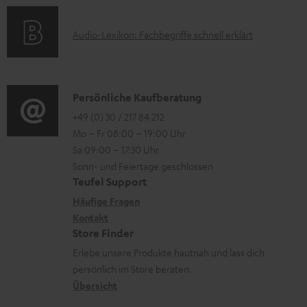
a
s
r
k
t
A
l
Audio-Lexikon: Fachbegriffe schnell erklärt
t
i
u
a
r
o
d
d
o
n
i
e
K
Persönliche Kaufberatung
g
e
o
n
o
+49 (0) 30 / 217 84 212
e
n
Mo – Fr 08:00 – 19:00 Uhr
-
n
r
z
Sa 09:00 – 17:30 Uhr
L
t
ä
u
Sonn- und Feiertage geschlossen
e
a
t
Teufel Support
r
x
k
e
Häufige Fragen
G
i
Kontakt
t
R
a
Store Finder
k
d
ü
r
Erlebe unsere Produkte hautnah und lass dich
o
a
c
a
persönlich im Store beraten.
n
t
k
Übersicht
n
e
n