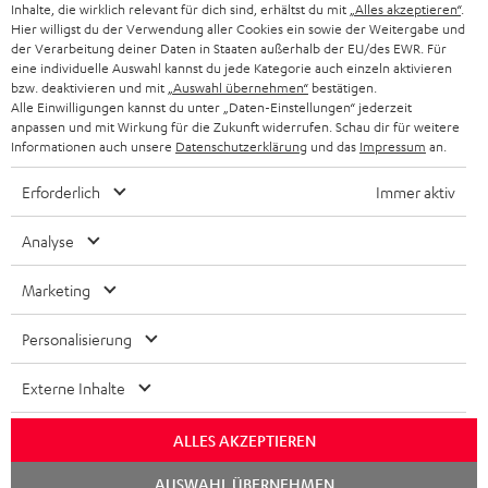
KOPFHÖRER
Inhalte, die wirklich relevant für dich sind, erhältst du mit
„Alles akzeptieren“
.
NIEDERLANDE
BLOG
Hier willigst du der Verwendung aller Cookies ein sowie der Weitergabe und
der Verarbeitung deiner Daten in Staaten außerhalb der EU/des EWR. Für
BLUETOOTH-KOPFHÖRER
NEWSLETTER
eine individuelle Auswahl kannst du jede Kategorie auch einzeln aktivieren
BELGIEN
bzw. deaktivieren und mit
„Auswahl übernehmen“
bestätigen.
STEREOANLAGEN
Alle Einwilligungen kannst du unter „Daten-Einstellungen“ jederzeit
STORES
anpassen und mit Wirkung für die Zukunft widerrufen. Schau dir für weitere
FRANKREICH
LAUTSPRECHER
Informationen auch unsere
Datenschutzerklärung
und das
Impressum
an.
DEINE VORTEILE BEI TEUFEL
Erforderlich
Immer aktiv
POLEN
ULTIMA-SERIE
TEUFEL STORY
Analyse
IN-EAR-KOPFHÖRER
SPANIEN
UNSER MANAGEMENT
Marketing
FANSHOP
NACHHALTIGKEIT
ITALIEN
NEUHEITEN
Personalisierung
Technische Änderungen, Tippfehler und Irrtum vorbehalten. Das auf unseren
UNSERE WERTE
Fotos abgebildete Zubehör ist nicht im Lieferumfang enthalten. Etwaige
USA
Entsorgungsgebühren für Batterien sind im Preis inbegriffen.
Externe Inhalte
BILDUNGSRABATT
©2026 Lautsprecher Teufel GmbH - All rights reserved.
WEITERE LÄNDER
ALLES AKZEPTIEREN
GESCHENKGUTSCHEIN
Chat
Impressum
AGB
Datenschutz
Daten-Einstellungen
EU Data Act
AUSWAHL ÜBERNEHMEN