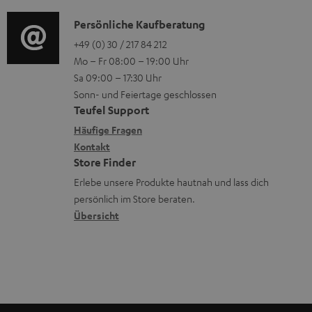
d
d
o
n
u
i
e
K
Persönliche Kaufberatung
g
e
m
o
n
o
+49 (0) 30 / 217 84 212
e
n
V
Mo – Fr 08:00 – 19:00 Uhr
-
n
r
z
e
Sa 09:00 – 17:30 Uhr
L
t
ä
u
r
Sonn- und Feiertage geschlossen
e
a
t
Teufel Support
r
s
x
k
e
Häufige Fragen
G
a
i
Kontakt
t
R
a
n
Store Finder
k
d
ü
r
d
Erlebe unsere Produkte hautnah und lass dich
o
a
c
a
persönlich im Store beraten.
n
t
k
Übersicht
n
e
n
t
n
a
i
h
e
m