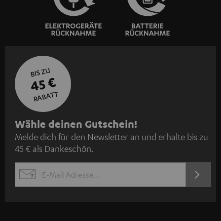
BIS ZU
45 €
RABATT
N
Wähle deinen Gutschein!
Melde dich für den Newsletter an und erhalte bis zu
e
45 € als Dankeschön.
w
s
JETZT
EMAIL
l
ANME
WIDGET
e
t