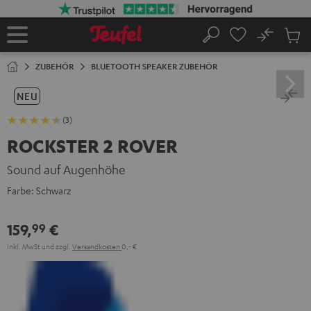
ZUM
NHALT
RINGEN
No
Abs
Startseite
Suche
Artike
im
ZUBEHÖR
BLUETOOTH SPEAKER ZUBEHÖR
Waren
NEU
(3)
ROCKSTER 2 ROVER
Sound auf Augenhöhe
Farbe:
Schwarz
159,
€
99
Inkl. MwSt
und zzgl.
Versandkosten
0,‐ €