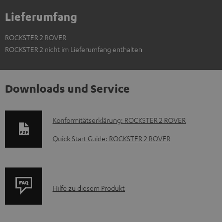
Lieferumfang
ROCKSTER 2 ROVER
ROCKSTER 2 nicht im Lieferumfang enthalten
Downloads und Service
D
Konformitätserklärung: ROCKSTER 2 ROVER
o
Quick Start Guide: ROCKSTER 2 ROVER
k
u
m
P
Hilfe zu diesem Produkt
e
r
n
o