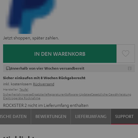
Jetzt shoppen, später zahlen.
IN DEN WARENKORB
Innerhalb von vier Wochen versandbereit
Sicher einkaufen mit 8 Wochen Rückgaberecht
inkl. kostenlosem
Rückversand
Hersteller:
Teufel
Sicherheitshinweise
Ersatzteile
Reparaturen
Software-Updates
Gesetzliche Gewährleistung
Elektrogeräte Rücknahme
ROCKSTER 2 nicht im Lieferumfang enthalten
ISCHE DATEN
BEWERTUNGEN
LIEFERUMFANG
SUPPORT