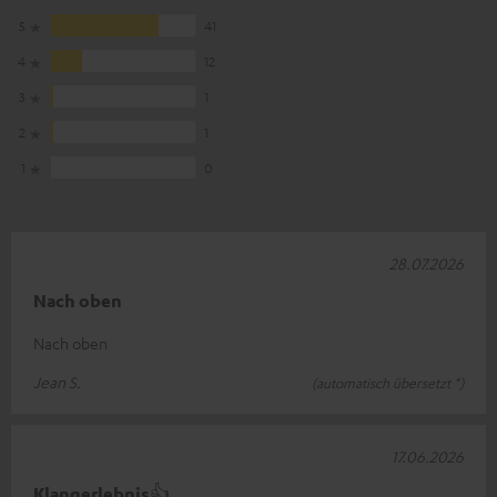
5
41
4
12
3
1
2
1
1
0
28.07.2026
Nach oben
Nach oben
Jean S.
(automatisch übersetzt *)
17.06.2026
Klangerlebnis👍