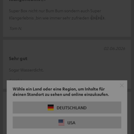
Super Box nicht nur Bum Bum sondern auch Super
Klangerlebnis ,bin wie immer sehr zufrieden 👍👍👍.
Tom N.
02.06.2026
Sehr gut
Sogar Wasserdicht.
Frank L.
Wähle ein Land oder eine Region, um Inhalte für
deinen Standort zu sehen und online einzukaufen.
18.03.2026
DEUTSCHLAND
Schutzhülle Kopierter Text hatte ich schon bei dem
Boxen Text bewertet
USA
Wir haben den absoulten Härtetest gemacht und unseren