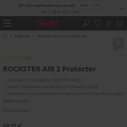
ZUM
NHALT
RINGEN
No
Abs
Startseite
Suche
Artike
im
ZUBEHÖR
TASCHEN UND SCHUTZHÜLLEN
Waren
(55)
ROCKSTER AIR 2 Protector
Universal-Schutzhülle für ROCKSTER AIR 2
Schützt Oberflächen dauerhaft vor Schmutz & Staub
Betrieb auch mit aufgesetztem Protector und mit Standfuß möglich
Zeige mir mehr
Farbe:
Schwarz
59,
€
99