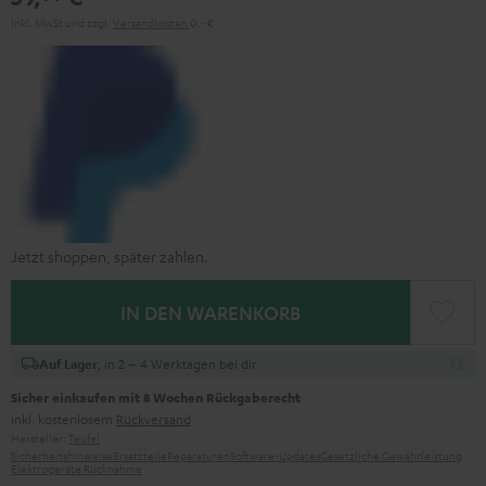
Inkl. MwSt
und zzgl.
Versandkosten
0,‐ €
Jetzt shoppen, später zahlen.
IN DEN WARENKORB
, in 2 – 4 Werktagen bei dir
Auf Lager
Sicher einkaufen mit 8 Wochen Rückgaberecht
inkl. kostenlosem
Rückversand
Hersteller:
Teufel
Sicherheitshinweise
Ersatzteile
Reparaturen
Software-Updates
Gesetzliche Gewährleistung
Elektrogeräte Rücknahme