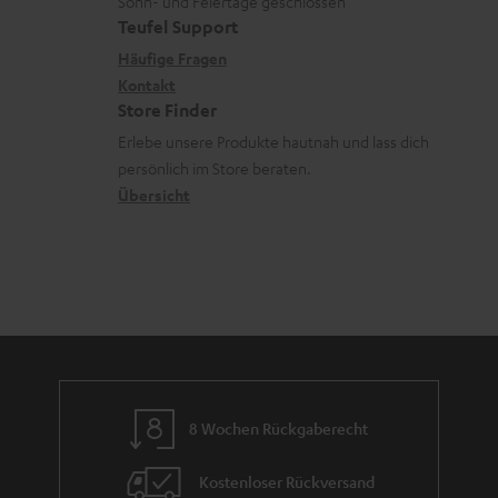
u
r
Sonn- und Feiertage geschlossen
e
a
t
Teufel Support
r
s
x
k
e
Häufige Fragen
G
a
i
Kontakt
t
R
a
n
Store Finder
k
d
ü
r
d
Erlebe unsere Produkte hautnah und lass dich
o
a
c
a
persönlich im Store beraten.
n
t
k
Übersicht
n
e
n
t
n
a
i
h
e
m
e
8 Wochen Rückgaberecht
Kostenloser Rückversand