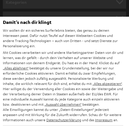
Kategorien
m
HEIMKINO
e
Unternehmen
Damit‘s nach dir klingt
l
HEIMKINO-KOMPLETTANLAGEN
Wir wollen dir ein sicheres Surferlebnis bieten, das genau zu deinen
SUPPORT
d
Teufel Onlineshops
Interessen passt. Dafür nutzt Teufel auf diesen Webseiten Cookies und
SOUNDBAR
andere Tracking-Technologien – auch von Dritten - und setzt Dienste zur
u
KARRIERE
Personalisierung ein.
DEUTSCHLAND
n
Mit Cookies verarbeiten wir und andere Marketingpartner Daten von dir und
HIFI-LAUTSPRECHER
PRESSE & MARKETING
lernen, was dir gefällt - durch dein Verhalten auf unserer Website und
g
ÖSTERREICH
Informationen von deinem Endgerät. Du hast es in der Hand: Klickst du auf
SMART HOME
„Alles ablehnen“
bestätigst du unsere Grundeinstellung, bei der wir nur
GESCHÄFTSKUNDEN
erforderliche Cookies aktivieren. Damit erhältst du zwar Empfehlungen,
diese werden jedoch zufällig ausgewählt. Personalisierte Werbung und
SCHWEIZ
BLUETOOTH-LAUTSPRECHER
PARTNERPROGRAMM
Inhalte, die wirklich relevant für dich sind, erhältst du mit
„Alles akzeptieren“
.
Hier willigst du der Verwendung aller Cookies ein sowie der Weitergabe und
KOPFHÖRER
der Verarbeitung deiner Daten in Staaten außerhalb der EU/des EWR. Für
NIEDERLANDE
BLOG
eine individuelle Auswahl kannst du jede Kategorie auch einzeln aktivieren
BLUETOOTH-KOPFHÖRER
bzw. deaktivieren und mit
„Auswahl übernehmen“
bestätigen.
NEWSLETTER
Alle Einwilligungen kannst du unter „Daten-Einstellungen“ jederzeit
BELGIEN
anpassen und mit Wirkung für die Zukunft widerrufen. Schau dir für weitere
STEREOANLAGEN
STORES
Informationen auch unsere
Datenschutzerklärung
und das
Impressum
an.
FRANKREICH