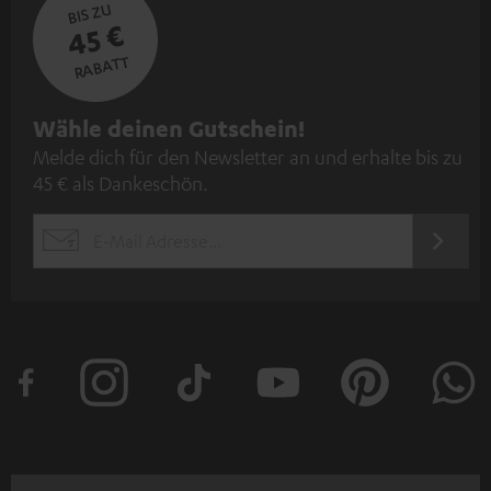
BIS ZU
45 €
RABATT
N
Wähle deinen Gutschein!
Melde dich für den Newsletter an und erhalte bis zu
e
45 € als Dankeschön.
w
s
JETZT
EMAIL
l
ANME
WIDGET
e
t
t
e
r
a
n