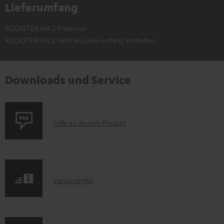
Lieferumfang
ROCKSTER AIR 2 Protector
ROCKSTER AIR 2 nicht im Lieferumfang enthalten
Downloads und Service
P
Hilfe zu diesem Produkt
r
o
d
I
Versandinfos
u
n
k
f
t