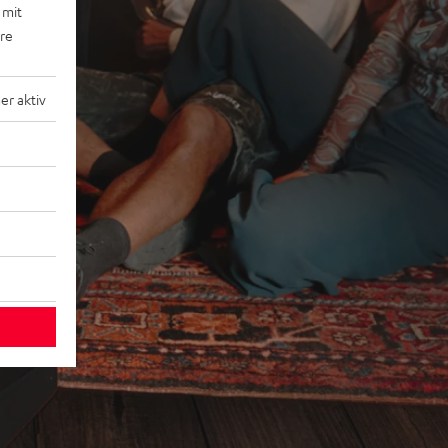
 mit
ere
r aktiv