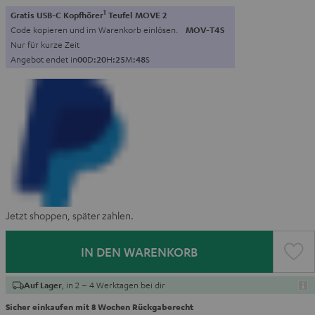
1
Gratis USB-C Kopfhörer
Teufel MOVE 2
Code kopieren und im Warenkorb einlösen.
MOV-T4S
Nur für kurze Zeit
Angebot endet in
0
0
D
:
2
0
H
:
2
5
M
:
4
6
S
Jetzt shoppen, später zahlen.
IN DEN WARENKORB
, in 2 – 4 Werktagen bei dir
Auf Lager
Sicher einkaufen mit 8 Wochen Rückgaberecht