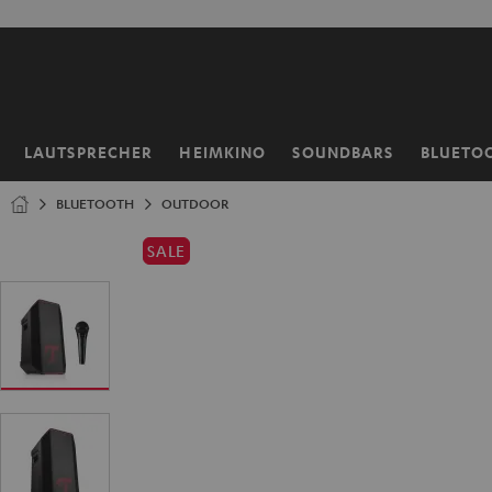
ZUM
NHALT
RINGEN
LAUTSPRECHER
HEIMKINO
SOUNDBARS
BLUETO
Startseite
BLUETOOTH
OUTDOOR
SALE