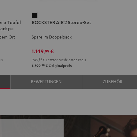
ROCKSTER
r x Teufel
ROCKSTER AIR 2 Stereo-Set
AIR
Backpack
2
edem Ort
Spare im Doppelpack
Stereo-
Set
1.149,
€
99
Schwarz
is
949,
99
€
Letzter niedrigster Preis
98
1.399,
€
Originalpreis
BEWERTUNGEN
ZUBEHÖR