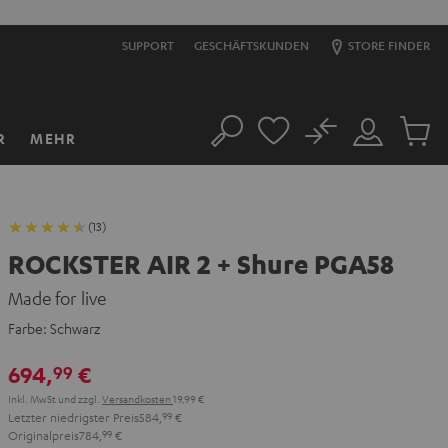
SUPPORT
GESCHÄFTSKUNDEN
STORE FINDER
No
R
MEHR
Suche
Mein
Artikel
Konto
im
Warenk
(13)
ROCKSTER AIR 2 + Shure PGA58
Made for live
Farbe:
Schwarz
694,
€
99
Inkl. MwSt
und zzgl.
Versandkosten
19,99 €
Letzter niedrigster Preis
584,
99
€
Originalpreis
784,
99
€