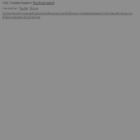
inkl. kostenlosem
Rückversand
Hersteller:
Teufel
,
Shure
Sicherheitshinweise
Ersatzteile
Reparaturen
Software-Updates
Gesetzliche Gewährleistung
Elektrogeräte Rücknahme