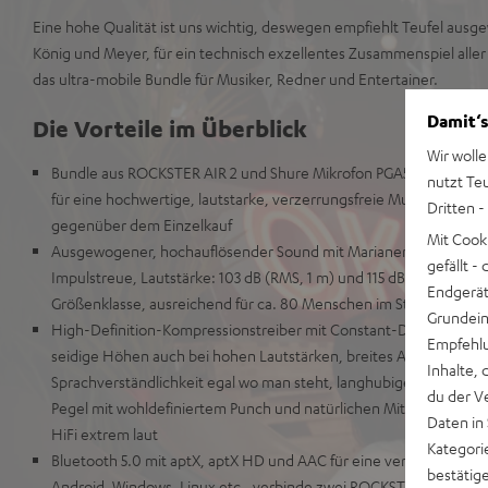
Eine hohe Qualität ist uns wichtig, deswegen empfiehlt Teufel ausg
König und Meyer, für ein technisch exzellentes Zusammenspiel al
das ultra-mobile Bundle für Musiker, Redner und Entertainer.
Damit‘s
Die Vorteile im Überblick
Wir wolle
Bundle aus ROCKSTER AIR 2 und Shure Mikrofon PGA58 (inkl 4,6 
nutzt Te
für eine hochwertige, lautstarke, verzerrungsfreie Musik- und S
Dritten -
gegenüber dem Einzelkauf
Mit Cook
Ausgewogener, hochauflösender Sound mit Marianengraben-tief
gefällt 
Impulstreue, Lautstärke: 103 dB (RMS, 1 m) und 115 dB (Peak, 1 m) 
Endgerät.
Größenklasse, ausreichend für ca. 80 Menschen im Stereo-Setup
Grundeins
High-Definition-Kompressionstreiber mit Constant-Directivity-
Empfehlu
seidige Höhen auch bei hohen Lautstärken, breites Abstrahlverha
Inhalte, 
Sprachverständlichkeit egal wo man steht, langhubiger 250-mm-Ti
du der V
Pegel mit wohldefiniertem Punch und natürlichen Mitten, kein t
Daten in
HiFi extrem laut
Kategori
Bluetooth 5.0 mit aptX, aptX HD und AAC für eine verlustfreie, k
bestätig
Android, Windows, Linux etc., verbinde zwei ROCKSTER AIR 2 kabe