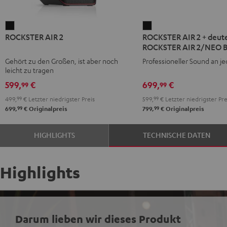
ROCKSTER
ROCKSTER
ROCKSTER AIR 2
ROCKSTER AIR 2 + deute
AIR
AIR
ROCKSTER AIR 2/NEO 
2
2
Gehört zu den Großen, ist aber noch
Professioneller Sound an j
Schwarz
+
leicht zu tragen
deuter
599,
€
699,
€
99
99
x
499,
99
€
Letzter niedrigster Preis
599,
99
€
Letzter niedrigster Pre
Teufel
99
99
699,
€
Originalpreis
799,
€
Originalpreis
ROCKSTER
AIR
HIGHLIGHTS
TECHNISCHE DATEN
2/NEO
Backpack
Schwarz
Highlights
Darum lieben wir dieses Produkt