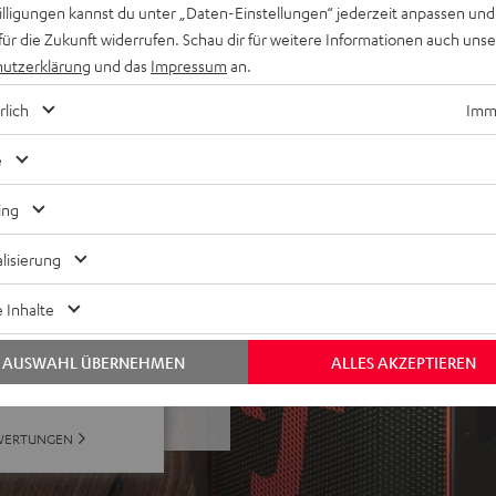
willigungen kannst du unter „Daten-Einstellungen“ jederzeit anpassen und
für die Zukunft widerrufen. Schau dir für weitere Informationen auch uns
 alles mit Bluetooth, passe
utzerklärung
und das
Impressum
an.
-XLR) und Tasche
rlich
Imme
e
ing
lisierung
 Inhalte
bei 13 Bewertungen)
AUSWAHL ÜBERNEHMEN
ALLES AKZEPTIEREN
WERTUNGEN