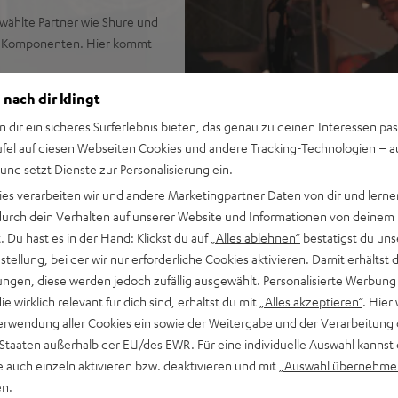
ewählte Partner wie Shure und
ler Komponenten. Hier kommt
 nach dir klingt
n dir ein sicheres Surferlebnis bieten, das genau zu deinen Interessen pas
m XLR->XLR Mikrofonkabel)
ufel auf diesen Webseiten Cookies und andere Tracking-Technologien – 
prachwiedergabe – spare
 und setzt Dienste zur Personalisierung ein.
ies verarbeiten wir und andere Marketingpartner Daten von dir und lernen
em Kickbass bei hoher
- durch dein Verhalten auf unserer Website und Informationen von deinem
– Bestwert in dieser
 Du hast es in der Hand: Klickst du auf
„Alles ablehnen“
bestätigst du uns
tellung, bei der wir nur erforderliche Cookies aktivieren. Damit erhältst 
Waveguide für sprühende,
ngen, diese werden jedoch zufällig ausgewählt. Personalisierte Werbung
lten für sehr gute
die wirklich relevant für dich sind, erhältst du mit
„Alles akzeptieren“
. Hier 
eftöner für verzerrungsfreie
erwendung aller Cookies ein sowie der Weitergabe und der Verarbeitung 
ypischer PA-Sound, sondern
 Staaten außerhalb der EU/des EWR. Für eine individuelle Auswahl kannst 
e auch einzeln aktivieren bzw. deaktivieren und mit
„Auswahl übernehme
abellose Übertragung von iOS,
en.
llos als Stereo-Setup oder