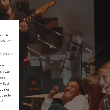
st. Dafür
auch von
, was dir
ere
du zwar
 und
willigst
deiner
du jede
n“