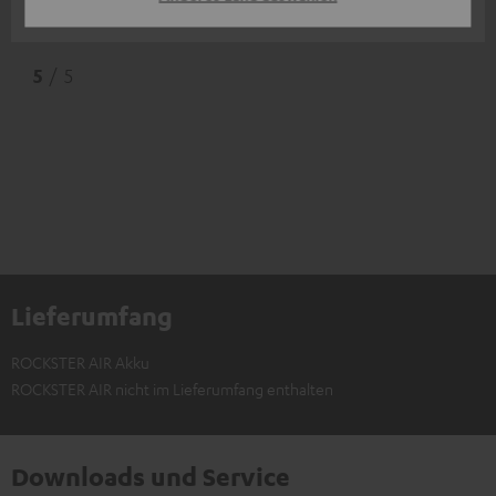
Ernst W.
5
/ 5
Lieferumfang
ROCKSTER AIR Akku
ROCKSTER AIR nicht im Lieferumfang enthalten
Downloads und Service