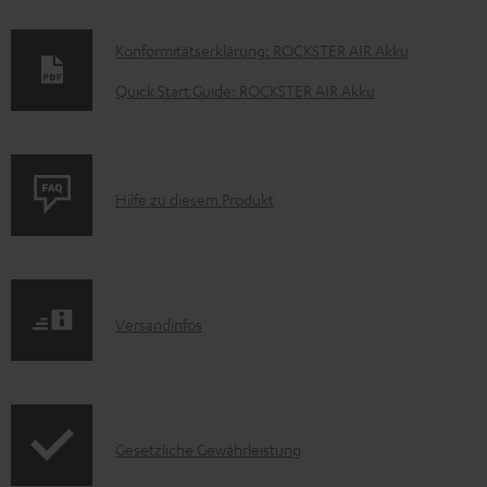
D
Konformitätserklärung: ROCKSTER AIR Akku
o
Quick Start Guide: ROCKSTER AIR Akku
k
u
m
P
Hilfe zu diesem Produkt
e
r
n
o
t
d
e
I
Versandinfos
u
z
n
k
u
f
t
m
o
F
H
I
Gesetzliche Gewährleistung
r
A
e
n