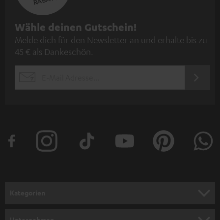
N
Wähle deinen Gutschein!
Melde dich für den Newsletter an und erhalte bis zu
e
45 € als Dankeschön.
w
s
JETZT
EMAIL
l
ANME
WIDGET
e
t
t
e
r
a
n
Kategorien
m
HEIMKINO
e
Unternehmen