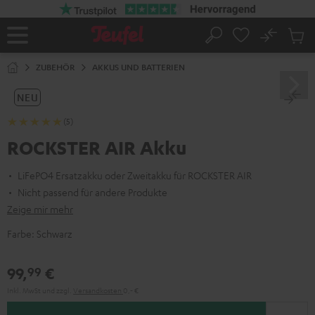
ZUM
NHALT
RINGEN
No
Abs
Startseite
Suche
Artike
im
ZUBEHÖR
AKKUS UND BATTERIEN
Waren
NEU
(5)
ROCKSTER AIR Akku
LiFePO4 Ersatzakku oder Zweitakku für ROCKSTER AIR
Nicht passend für andere Produkte
Zeige mir mehr
Farbe:
Schwarz
99,
€
99
Inkl. MwSt
und zzgl.
Versandkosten
0,‐ €