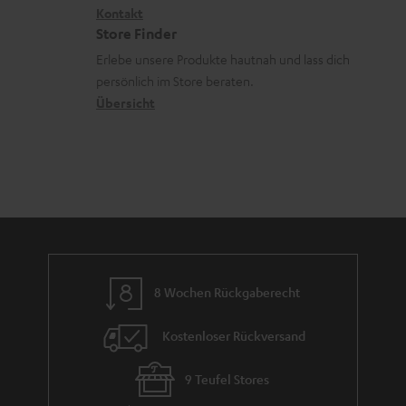
a
i
Kontakt
t
R
a
n
Store Finder
k
d
ü
r
d
Erlebe unsere Produkte hautnah und lass dich
o
a
c
a
persönlich im Store beraten.
n
t
k
Übersicht
n
e
n
t
n
a
i
h
e
m
e
8 Wochen Rückgaberecht
Kostenloser Rückversand
9 Teufel Stores