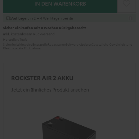
IN DEN WARENKORB
, in 2 – 4 Werktagen bei dir
Auf Lager
Sicher einkaufen mit 8 Wochen Rückgaberecht
inkl. kostenlosem
Rückversand
Hersteller:
Teufel
Sicherheitshinweise
Ersatzteile
Reparaturen
Software-Updates
Gesetzliche Gewährleistung
Elektrogeräte Rücknahme
ROCKSTER AIR 2 AKKU
Jetzt ein ähnliches Produkt ansehen