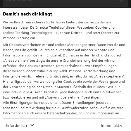
l
HEIMKINO-KOMPLETTANLAGEN
SUPPORT
Damit‘s nach dir klingt
d
Teufel Onlineshops
Wir wollen dir ein sicheres Surferlebnis bieten, das genau zu deinen
SOUNDBAR
u
KARRIERE
Interessen passt. Dafür nutzt Teufel auf diesen Webseiten Cookies und
DEUTSCHLAND
n
andere Tracking-Technologien – auch von Dritten - und setzt Dienste zur
HIFI-LAUTSPRECHER
Personalisierung ein.
PRESSE & MARKETING
g
Mit Cookies verarbeiten wir und andere Marketingpartner Daten von dir und
ÖSTERREICH
SMART HOME
lernen, was dir gefällt - durch dein Verhalten auf unserer Website und
GESCHÄFTSKUNDEN
Informationen von deinem Endgerät. Du hast es in der Hand: Klickst du auf
„Alles ablehnen“
bestätigst du unsere Grundeinstellung, bei der wir nur
SCHWEIZ
BLUETOOTH-LAUTSPRECHER
PARTNERPROGRAMM
erforderliche Cookies aktivieren. Damit erhältst du zwar Empfehlungen,
diese werden jedoch zufällig ausgewählt. Personalisierte Werbung und
KOPFHÖRER
Inhalte, die wirklich relevant für dich sind, erhältst du mit
„Alles akzeptieren“
.
NIEDERLANDE
BLOG
Hier willigst du der Verwendung aller Cookies ein sowie der Weitergabe und
der Verarbeitung deiner Daten in Staaten außerhalb der EU/des EWR. Für
BLUETOOTH-KOPFHÖRER
NEWSLETTER
eine individuelle Auswahl kannst du jede Kategorie auch einzeln aktivieren
BELGIEN
bzw. deaktivieren und mit
„Auswahl übernehmen“
bestätigen.
STEREOANLAGEN
Alle Einwilligungen kannst du unter „Daten-Einstellungen“ jederzeit
STORES
anpassen und mit Wirkung für die Zukunft widerrufen. Schau dir für weitere
FRANKREICH
LAUTSPRECHER
Informationen auch unsere
Datenschutzerklärung
und das
Impressum
an.
DEINE VORTEILE BEI TEUFEL
Erforderlich
Immer aktiv
POLEN
ULTIMA-SERIE
TEUFEL STORY