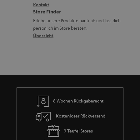
a
i
Kontakt
t
R
a
n
Store Finder
k
d
ü
r
d
Erlebe unsere Produkte hautnah und lass dich
o
a
c
a
persönlich im Store beraten.
n
t
k
Übersicht
n
e
n
t
n
a
i
h
e
m
e
8 Wochen Rückgaberecht
Kostenloser Rückversand
9 Teufel Stores