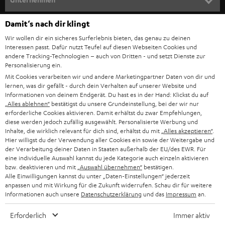
l
HEIMKINO-KOMPLETTANLAGEN
SUPPORT
Damit‘s nach dir klingt
d
Teufel Onlineshops
Wir wollen dir ein sicheres Surferlebnis bieten, das genau zu deinen
SOUNDBAR
u
KARRIERE
Interessen passt. Dafür nutzt Teufel auf diesen Webseiten Cookies und
DEUTSCHLAND
n
andere Tracking-Technologien – auch von Dritten - und setzt Dienste zur
HIFI-LAUTSPRECHER
Personalisierung ein.
PRESSE & MARKETING
g
Mit Cookies verarbeiten wir und andere Marketingpartner Daten von dir und
ÖSTERREICH
SMART HOME
lernen, was dir gefällt - durch dein Verhalten auf unserer Website und
GESCHÄFTSKUNDEN
Informationen von deinem Endgerät. Du hast es in der Hand: Klickst du auf
„Alles ablehnen“
bestätigst du unsere Grundeinstellung, bei der wir nur
SCHWEIZ
BLUETOOTH-LAUTSPRECHER
PARTNERPROGRAMM
erforderliche Cookies aktivieren. Damit erhältst du zwar Empfehlungen,
diese werden jedoch zufällig ausgewählt. Personalisierte Werbung und
KOPFHÖRER
Inhalte, die wirklich relevant für dich sind, erhältst du mit
„Alles akzeptieren“
.
NIEDERLANDE
BLOG
Hier willigst du der Verwendung aller Cookies ein sowie der Weitergabe und
der Verarbeitung deiner Daten in Staaten außerhalb der EU/des EWR. Für
BLUETOOTH-KOPFHÖRER
NEWSLETTER
eine individuelle Auswahl kannst du jede Kategorie auch einzeln aktivieren
BELGIEN
bzw. deaktivieren und mit
„Auswahl übernehmen“
bestätigen.
STEREOANLAGEN
Alle Einwilligungen kannst du unter „Daten-Einstellungen“ jederzeit
STORES
anpassen und mit Wirkung für die Zukunft widerrufen. Schau dir für weitere
FRANKREICH
LAUTSPRECHER
Informationen auch unsere
Datenschutzerklärung
und das
Impressum
an.
DEINE VORTEILE BEI TEUFEL
Erforderlich
Immer aktiv
POLEN
ULTIMA-SERIE
TEUFEL STORY