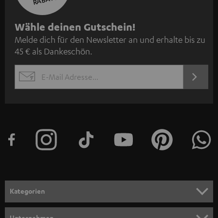
N
Wähle deinen Gutschein!
Melde dich für den Newsletter an und erhalte bis zu
e
45 € als Dankeschön.
w
s
JETZT
EMAIL
l
ANME
WIDGET
e
t
t
e
r
a
n
Kategorien
m
HEIMKINO
e
Unternehmen