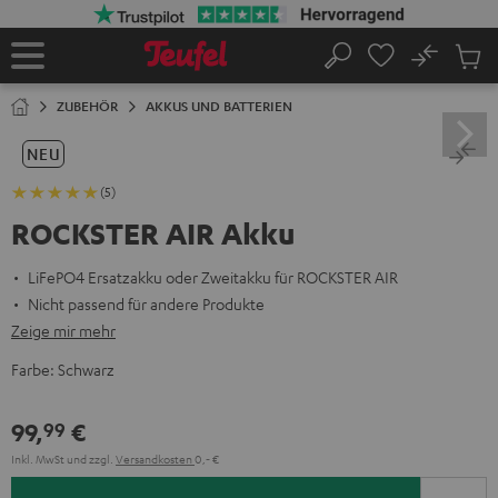
ZUM
NHALT
RINGEN
No
Abs
Startseite
Suche
Artike
im
ZUBEHÖR
AKKUS UND BATTERIEN
Waren
NEU
(5)
ROCKSTER AIR Akku
LiFePO4 Ersatzakku oder Zweitakku für ROCKSTER AIR
Nicht passend für andere Produkte
Zeige mir mehr
Farbe:
Schwarz
99,
€
99
Inkl. MwSt
und zzgl.
Versandkosten
0,‐ €