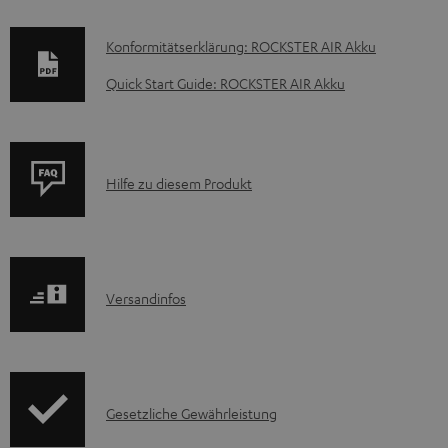
D
Konformitätserklärung: ROCKSTER AIR Akku
o
Quick Start Guide: ROCKSTER AIR Akku
k
u
m
P
Hilfe zu diesem Produkt
e
r
n
o
t
d
e
I
Versandinfos
u
z
n
k
u
f
t
m
o
F
H
I
Gesetzliche Gewährleistung
r
A
e
n