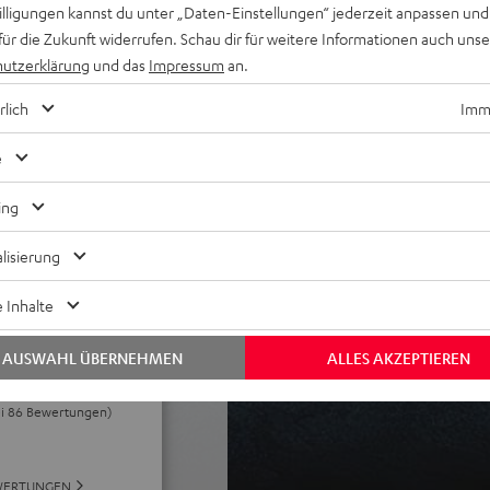
willigungen kannst du unter „Daten-Einstellungen“ jederzeit anpassen und
s zu 15 m, Google Fast Pair,
für die Zukunft widerrufen. Schau dir für weitere Informationen auch uns
iele Songs nacheinander ab
utzerklärung
und das
Impressum
an.
OCKSTER NEO, MYND oder
STER CROSS 2 als Stereo-Set
rlich
Imme
us für 46 Stunden Laufzeit,
k-Funktion
e
-C-Soundkarten-Funktion für
ing
lisierung
 Inhalte
AUSWAHL ÜBERNEHMEN
ALLES AKZEPTIEREN
ei 86 Bewertungen)
WERTUNGEN