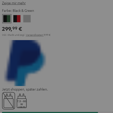
Zeige mir mehr
Farbe:
Black & Green
Black
Black
Light
&
&
Gray
299,
€
99
Green
Red
Inkl. MwSt
und zzgl.
Versandkosten
9,99 €
Jetzt shoppen, später zahlen.