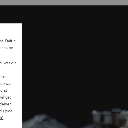
st. Dafür
auch von
, was dir
ere
du zwar
 und
willigst
deiner
du jede
n“