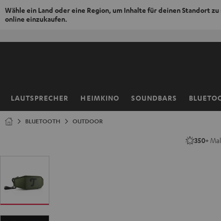
Wähle ein Land oder eine Region, um Inhalte für deinen Standort zu
online einzukaufen.
ZUM
NHALT
RINGEN
LAUTSPRECHER
HEIMKINO
SOUNDBARS
BLUETO
Startseite
BLUETOOTH
OUTDOOR
350+
Mal 