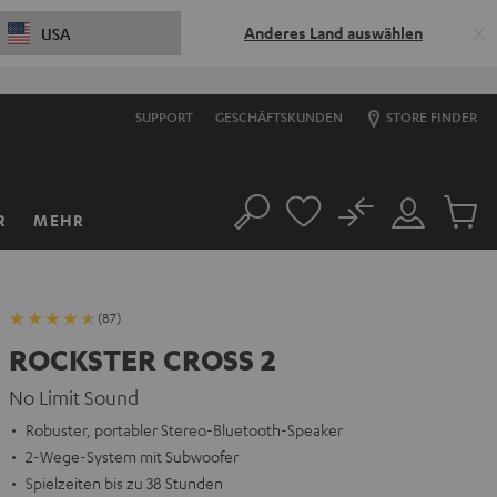
Anderes Land auswählen
USA
SUPPORT
GESCHÄFTSKUNDEN
STORE FINDER
No
R
MEHR
Suche
Mein
Artikel
Konto
im
Warenk
(87)
ROCKSTER CROSS 2
No Limit Sound
Robuster, portabler Stereo-Bluetooth-Speaker
2-Wege-System mit Subwoofer
Spielzeiten bis zu 38 Stunden