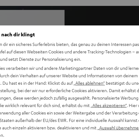
 nach dir klingt
th-Speaker stets spielbereit
 er deine Lieblingsmusik an
n dir ein sicheres Surferlebnis bieten, das genau zu deinen Interessen pas
jetzt in drei Farbvarianten.
ufel auf diesen Webseiten Cookies und andere Tracking-Technologien – 
 und setzt Dienste zur Personalisierung ein.
ies verarbeiten wir und andere Marketingpartner Daten von dir und lernen
- durch dein Verhalten auf unserer Website und Informationen von deinem
en und draußen mit starkem
 Du hast es in der Hand: Klickst du auf
„Alles ablehnen“
bestätigst du uns
tellung, bei der wir nur erforderliche Cookies aktivieren. Damit erhältst 
ierendes Design, seitliche
ngen, diese werden jedoch zufällig ausgewählt. Personalisierte Werbung
die wirklich relevant für dich sind, erhältst du mit
„Alles akzeptieren“
. Hier 
d zwei rückseitigen
erwendung aller Cookies ein sowie der Weitergabe und der Verarbeitung 
 Klangbild
 Staaten außerhalb der EU/des EWR. Für eine individuelle Auswahl kannst 
fstellung, zuschaltbarer
e auch einzeln aktivieren bzw. deaktivieren und mit
„Auswahl übernehme
en.
usic, YouTube, Apple Music &