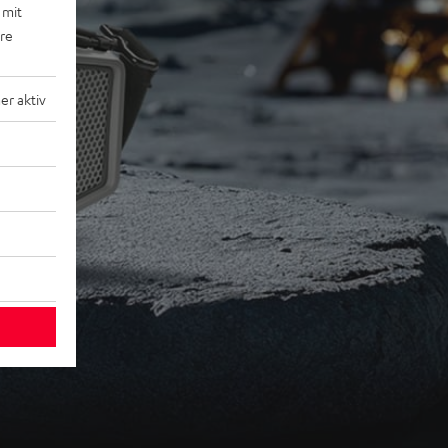
 mit
ere
r aktiv