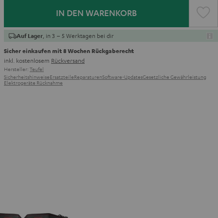
IN DEN WARENKORB
, in 3 – 5 Werktagen bei dir
Auf Lager
Sicher einkaufen mit 8 Wochen Rückgaberecht
inkl. kostenlosem
Rückversand
Hersteller:
Teufel
Sicherheitshinweise
Ersatzteile
Reparaturen
Software-Updates
Gesetzliche Gewährleistung
Elektrogeräte Rücknahme