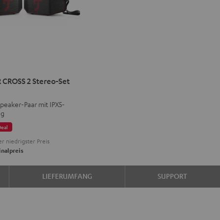
ER
KSTER
ROCKSTER
CROSS 2 Stereo-Set
SS
CROSS
peaker-Paar mit IPX5-
eo-
tereo-
ng
et
Deal
k
ight
r niedrigster Preis
ray
nalpreis
LIEFERUMFANG
SUPPORT