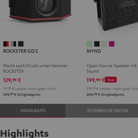
ROCKSTER
ROCKSTER
ROCKSTER
MYND
MYND
MYND
MYND
ROCKSTER GO 2
MYND
GO
GO
GO
Light
Warm
Warm
Wild
2
2
2
Mint
Black
White
Berry
Macht auch Druck: unser kleinster
Open-Source-Speaker mit
Black
Gray
Night
ROCKSTER
Sound
&
&
Black
129,
€
199,
€
99
99
Deal
Red
Black
99,
99
€
Letzter niedrigster Preis
219,
99
€
Letzter niedrigster Pre
99
99
149,
€
Originalpreis
249,
€
Originalpreis
HIGHLIGHTS
TECHNISCHE DATEN
Highlights