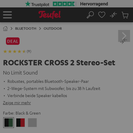
ZUM
NHALT
RINGEN
No
Abs
Startseite
Suche
Artike
im
BLUETOOTH
OUTDOOR
Waren
DEAL
(9)
ROCKSTER CROSS 2 Stereo-Set
No Limit Sound
Robustes, portables Bluetooth-Speaker-Paar
2-Wege-System mit Subwoofer, bis zu 38 h Laufzeit
Verbinde beide Speaker kabellos
Zeige mir mehr
Farbe:
Black & Green
Black
Black
Light
&
&
Gray