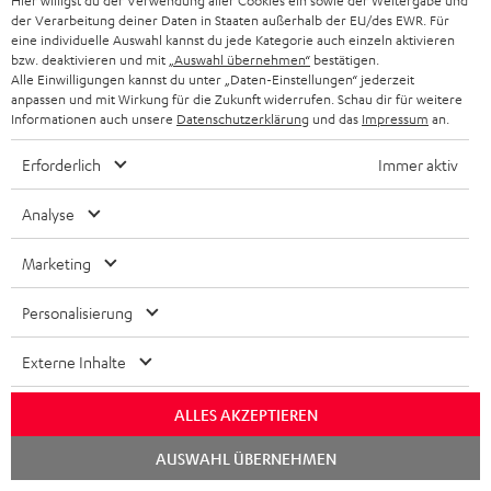
Hier willigst du der Verwendung aller Cookies ein sowie der Weitergabe und
Mehr als 45 Jahre Erfahrung
der Verarbeitung deiner Daten in Staaten außerhalb der EU/des EWR. Für
eine individuelle Auswahl kannst du jede Kategorie auch einzeln aktivieren
bzw. deaktivieren und mit
„Auswahl übernehmen“
bestätigen.
Alle Einwilligungen kannst du unter „Daten-Einstellungen“ jederzeit
anpassen und mit Wirkung für die Zukunft widerrufen. Schau dir für weitere
Informationen auch unsere
Datenschutzerklärung
und das
Impressum
an.
Erforderlich
Immer aktiv
Analyse
Marketing
Personalisierung
Teufel Blog
Audio-Technologien, HiFi-Trends, Tipps & Tricks
Externe Inhalte
Teufel Support
ALLES AKZEPTIEREN
Häufige Fragen
Chat
Kontakt
AUSWAHL ÜBERNEHMEN
starten
Rückgabe / Rücktritt