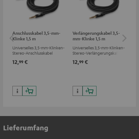
Anschlusskabel 3,5-mm-
Verlängerungskabel 3,5-
Pi
Klinke 1,5 m
mm-Klinke 1,5 m
Universelles 3,5-mm-Klinken-
Universelles 3,5-mm-Klinken-
2-K
Stereo-Anschlusskabel
Stereo-Verlängerungskabel
ver
Sof
12,
€
12,
€
31
99
99
DJ 
DJ)
Lieferumfang