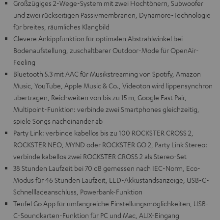
Großzügiges 2-Wege-System mit zwei Hochtönern, Subwoofer
und zwei rückseitigen Passivmembranen, Dynamore-Technologie
für breites, räumliches Klangbild
Clevere Ankippfunktion für optimalen Abstrahlwinkel bei
Bodenaufstellung, zuschaltbarer Outdoor-Mode für OpenAir-
Feeling
Bluetooth 5.3 mit AAC für Musikstreaming von Spotify, Amazon
Music, YouTube, Apple Music & Co., Videoton wird lippensynchron
übertragen, Reichweiten von bis zu 15 m, Google Fast Pair,
Multipoint-Funktion: verbinde zwei Smartphones gleichzeitig,
spiele Songs nacheinander ab
Party Link: verbinde kabellos bis zu 100 ROCKSTER CROSS 2,
ROCKSTER NEO, MYND oder ROCKSTER GO 2, Party Link Stereo:
verbinde kabellos zwei ROCKSTER CROSS 2 als Stereo-Set
38 Stunden Laufzeit bei 70 dB gemessen nach IEC-Norm, Eco-
Modus für 46 Stunden Laufzeit, LED-Akkustandsanzeige, USB-C-
Schnellladeanschluss, Powerbank-Funktion
Teufel Go App für umfangreiche Einstellungsmöglichkeiten, USB-
C-Soundkarten-Funktion für PC und Mac, AUX-Eingang