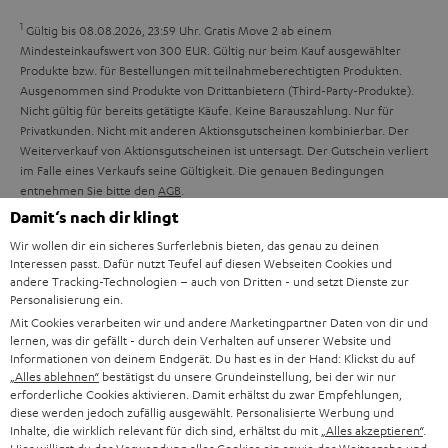
d
h
e
1
Gültig bis 08.08.2026, 23:59 Uhr. Gratis Move 2 ab einem
d
m
Mindesteinkaufswert von 300 EUR. Gültig nur beim Kauf ausgewählter
Produkte bzw. für Bestellungen mit teilnahmeberechtigten Produkten.
e
e
Ausgenommen sind Produkte von Drittanbietern (Third-Party-Produkte).
n
Nicht gültig für bereits getätigte Käufe. Keine Barauszahlung. Nur für
Privatkunden. Nicht mit anderen Aktionsgutscheinen kombinierbar. Der
Weiterverkauf von Aktionsgutscheinen ist untersagt. Der Gutschein verliert
im Falle eines Verkaufs seine Gültigkeit. Die genauen Bedingungen
entnehmen Sie bitte den
AGB
.
Damit‘s nach dir klingt
Wir wollen dir ein sicheres Surferlebnis bieten, das genau zu deinen
Interessen passt. Dafür nutzt Teufel auf diesen Webseiten Cookies und
andere Tracking-Technologien – auch von Dritten - und setzt Dienste zur
Personalisierung ein.
8 Wochen Rückgaberecht
Mit Cookies verarbeiten wir und andere Marketingpartner Daten von dir und
lernen, was dir gefällt - durch dein Verhalten auf unserer Website und
Informationen von deinem Endgerät. Du hast es in der Hand: Klickst du auf
Kostenloser Rückversand
„Alles ablehnen“
bestätigst du unsere Grundeinstellung, bei der wir nur
erforderliche Cookies aktivieren. Damit erhältst du zwar Empfehlungen,
diese werden jedoch zufällig ausgewählt. Personalisierte Werbung und
9 Teufel Stores
Inhalte, die wirklich relevant für dich sind, erhältst du mit
„Alles akzeptieren“
.