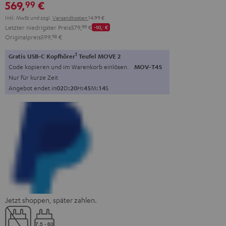
569,
€
99
Green
Red
Inkl. MwSt
und zzgl.
Versandkosten
14,99 €
Letzter niedrigster Preis
579,
99
€
-10,
‐
€
Originalpreis
599,
98
€
1
Gratis USB-C Kopfhörer
Teufel MOVE 2
Code kopieren und im Warenkorb einlösen.
MOV-T4S
Nur für kurze Zeit
Angebot endet in
0
2
D
:
2
0
H
:
4
5
M
:
1
3
S
Jetzt shoppen, später zahlen.