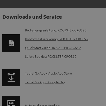
Downloads und Service
D
Bedienungsanleitung: ROCKSTER CROSS 2
o
Konformitätserklärung: ROCKSTER CROSS 2
k
Quick Start Guide: ROCKSTER CROSS 2
u
Safety Booklet: ROCKSTER CROSS 2
m
e
n
p
Teufel Go App - Apple App Store
t
a
Teufel Go App - Google Play
e
g
z
e
u
.
P
Hilfe zu diesem Produkt