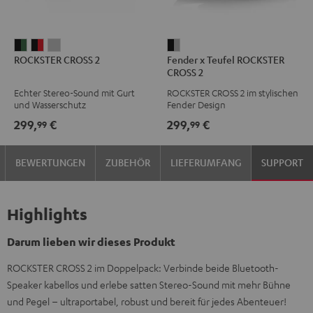
ROCKSTER
ROCKSTER
ROCKSTER
Fender
ROCKSTER CROSS 2
Fender x Teufel ROCKSTER
CROSS
CROSS
CROSS
x
CROSS 2
2
2
2
Teufel
Echter Stereo-Sound mit Gurt
ROCKSTER CROSS 2 im stylischen
Black
Black
Light
ROCKSTER
und Wasserschutz
Fender Design
&
&
Gray
CROSS
299,
€
299,
€
99
99
Green
Red
2
Black
BEWERTUNGEN
ZUBEHÖR
LIEFERUMFANG
SUPPORT
&
Steel
Highlights
Darum lieben wir dieses Produkt
ROCKSTER CROSS 2 im Doppelpack: Verbinde beide Bluetooth-
Speaker kabellos und erlebe satten Stereo-Sound mit mehr Bühne
und Pegel – ultraportabel, robust und bereit für jedes Abenteuer!