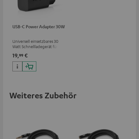
USB-C Power Adapter 30W
Universell einsetzbares 30
Watt Schnellladegerät für
Kopfhörer & Portables sowie
19,
€
99
Apple iPhones, Android
Smartphones, Tablets und
Geräte mit USB-C-Anschluss
Weiteres Zubehör