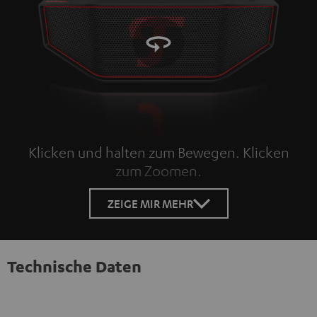
Klicken und halten zum Bewegen. Klicken
zum Zoomen.
Tap to zoom
ZEIGE MIR MEHR
Technische Daten