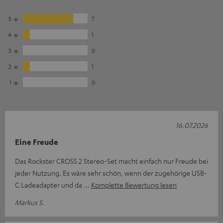
5
7
4
1
3
0
2
1
1
0
16.07.2026
Eine Freude
Das Rockster CROSS 2 Stereo-Set macht einfach nur Freude bei
jeder Nutzung. Es wäre sehr schön, wenn der zugehörige USB-
C Ladeadapter und da
Komplette Bewertung lesen
Markus S.