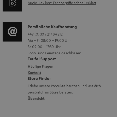
A
.
Audio-Lexikon: Fachbegriffe schnell erklärt
t
i
n
u
l
r
o
z
d
i
o
n
u
i
n
K
Persönliche Kaufberatung
g
e
m
o
k
o
+49 (0) 30 / 217 84 212
e
n
V
Mo – Fr 08:00 – 19:00 Uhr
-
s
n
r
z
e
Sa 09:00 – 17:30 Uhr
L
.
t
ä
u
r
Sonn- und Feiertage geschlossen
e
t
a
t
Teufel Support
r
s
x
i
k
e
Häufige Fragen
G
a
i
Kontakt
t
t
R
a
n
Store Finder
k
l
d
ü
r
d
Erlebe unsere Produkte hautnah und lass dich
o
e
a
c
a
persönlich im Store beraten.
n
_
t
k
Übersicht
n
h
e
n
t
i
n
a
i