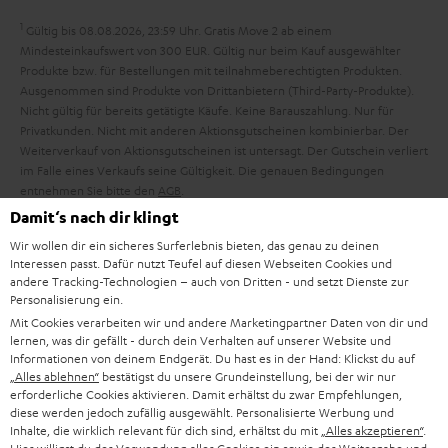
d
h
e
1
Gültig bis 08.08.2026, 23:59 Uhr. Gratis Move 2 ab einem
d
m
Mindesteinkaufswert von 300 EUR. Gültig nur beim Kauf ausgewählter
Produkte bzw. für Bestellungen mit teilnahmeberechtigten Produkten.
e
e
Ausgenommen sind Produkte von Drittanbietern (Third-Party-Produkte).
n
Nicht gültig für bereits getätigte Käufe. Keine Barauszahlung. Nur für
Privatkunden. Nicht mit anderen Aktionsgutscheinen kombinierbar. Der
Weiterverkauf von Aktionsgutscheinen ist untersagt. Der Gutschein verliert
im Falle eines Verkaufs seine Gültigkeit. Die genauen Bedingungen
entnehmen Sie bitte den
AGB
.
Damit‘s nach dir klingt
Wir wollen dir ein sicheres Surferlebnis bieten, das genau zu deinen
Interessen passt. Dafür nutzt Teufel auf diesen Webseiten Cookies und
andere Tracking-Technologien – auch von Dritten - und setzt Dienste zur
Personalisierung ein.
8 Wochen Rückgaberecht
Mit Cookies verarbeiten wir und andere Marketingpartner Daten von dir und
lernen, was dir gefällt - durch dein Verhalten auf unserer Website und
Informationen von deinem Endgerät. Du hast es in der Hand: Klickst du auf
Kostenloser Rückversand
„Alles ablehnen“
bestätigst du unsere Grundeinstellung, bei der wir nur
erforderliche Cookies aktivieren. Damit erhältst du zwar Empfehlungen,
diese werden jedoch zufällig ausgewählt. Personalisierte Werbung und
9 Teufel Stores
Inhalte, die wirklich relevant für dich sind, erhältst du mit
„Alles akzeptieren“
.