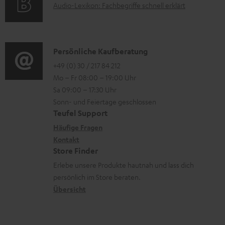
A
.
Audio-Lexikon: Fachbegriffe schnell erklärt
t
i
n
u
l
r
o
z
d
i
o
n
u
i
n
K
Persönliche Kaufberatung
g
e
m
o
k
o
+49 (0) 30 / 217 84 212
e
n
V
Mo – Fr 08:00 – 19:00 Uhr
-
s
n
r
z
e
Sa 09:00 – 17:30 Uhr
L
.
t
ä
u
r
Sonn- und Feiertage geschlossen
e
t
a
t
Teufel Support
r
s
x
i
k
e
Häufige Fragen
G
a
i
Kontakt
t
t
R
a
n
Store Finder
k
l
d
ü
r
d
Erlebe unsere Produkte hautnah und lass dich
o
e
a
c
a
persönlich im Store beraten.
n
_
t
k
Übersicht
n
h
e
n
t
i
n
a
i