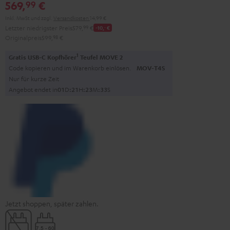
569,
€
99
Green
Red
Inkl. MwSt
und zzgl.
Versandkosten
14,99 €
Letzter niedrigster Preis
579,
99
€
-10,
‐
€
Originalpreis
599,
98
€
1
Gratis USB-C Kopfhörer
Teufel MOVE 2
Code kopieren und im Warenkorb einlösen.
MOV-T4S
Nur für kurze Zeit
Angebot endet in
0
1
D
:
2
1
H
:
2
3
M
:
3
2
S
Jetzt shoppen, später zahlen.