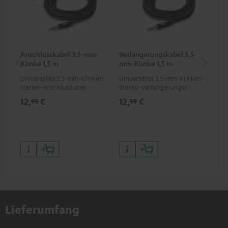
Anschlusskabel 3,5-mm-
Verlängerungskabel 3,5-
Pi
Klinke 1,5 m
mm-Klinke 1,5 m
Universelles 3,5-mm-Klinken-
Universelles 3,5-mm-Klinken-
2-K
Stereo-Anschlusskabel
Stereo-Verlängerungskabel
ver
Sof
12,
€
12,
€
31
99
99
DJ 
DJ)
Lieferumfang