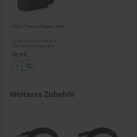
USB-C Power Adapter 30W
Universell einsetzbares 30
Watt Schnellladegerät für
Kopfhörer & Portables sowie
19,
€
99
Apple iPhones, Android
Smartphones, Tablets und
Geräte mit USB-C-Anschluss
Weiteres Zubehör