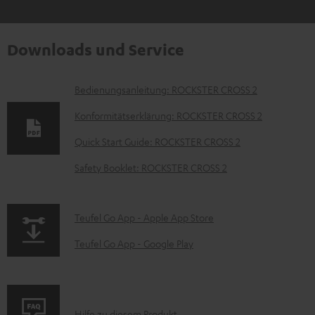
Downloads und Service
D
Bedienungsanleitung: ROCKSTER CROSS 2
o
Konformitätserklärung: ROCKSTER CROSS 2
k
Quick Start Guide: ROCKSTER CROSS 2
u
Safety Booklet: ROCKSTER CROSS 2
m
e
n
p
Teufel Go App - Apple App Store
t
a
Teufel Go App - Google Play
e
g
z
e
u
.
P
Hilfe zu diesem Produkt