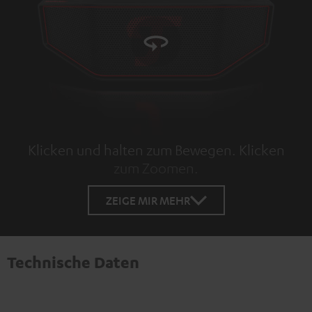
Klicken und halten zum Bewegen. Klicken
zum Zoomen.
Tap to zoom
ZEIGE MIR MEHR
Technische Daten