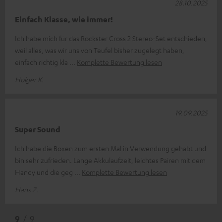
28.10.2025
Einfach Klasse, wie immer!
Ich habe mich für das Rockster Cross 2 Stereo-Set entschieden,
weil alles, was wir uns von Teufel bisher zugelegt haben,
einfach richtig kla
Komplette Bewertung lesen
Holger K.
19.09.2025
Super Sound
Ich habe die Boxen zum ersten Mal in Verwendung gehabt und
bin sehr zufrieden. Lange Akkulaufzeit, leichtes Pairen mit dem
Handy und die geg
Komplette Bewertung lesen
Hans Z.
9
/ 9