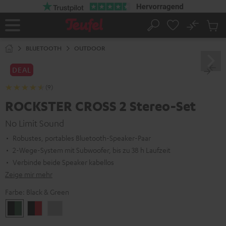
ZUM
NHALT
RINGEN
No
Abs
Startseite
Suche
Artike
im
BLUETOOTH
OUTDOOR
Waren
DEAL
(9)
ROCKSTER CROSS 2 Stereo-Set
No Limit Sound
Robustes, portables Bluetooth-Speaker-Paar
2-Wege-System mit Subwoofer, bis zu 38 h Laufzeit
Verbinde beide Speaker kabellos
Zeige mir mehr
Farbe:
Black & Green
Black
Black
Light
&
&
Gray