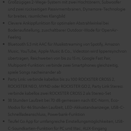
Großzügiges 2-Wege-System mit zwei Hochtönern, Subwoofer
und zwei rückseitigen Passivmembranen, Dynamore-Technologie
für breites, räumliches Klangbild
Clevere Ankippfunktion für optimalen Abstrahlwinkel bei
Bodenaufstellung, zuschaltbarer Outdoor-Mode für OpenAir-
Feeling
Bluetooth 5.3 mit AAC für Musikstreaming von Spotify, Amazon
Music, YouTube, Apple Music & Co., Videoton wird lippensynchron
übertragen, Reichweiten von bis zu 15 m, Google Fast Pair,
Multipoint-Funktion: verbinde zwei Smartphones gleichzeitig,
spiele Songs nacheinander ab
Party Link: verbinde kabellos bis zu 100 ROCKSTER CROSS 2,
ROCKSTER NEO, MYND oder ROCKSTER GO 2, Party Link Stereo:
verbinde kabellos zwei ROCKSTER CROSS 2 als Stereo-Set
38 Stunden Laufzeit bei 70 dB gemessen nach IEC-Norm, Eco-
Modus für 46 Stunden Laufzeit, LED-Akkustandsanzeige, USB-C-
Schnellladeanschluss, Powerbank-Funktion
Teufel Go App für umfangreiche Einstellungsmöglichkeiten, USB-
C-Soundkarten-Funktion für PC und Mac, AUX-Eingang