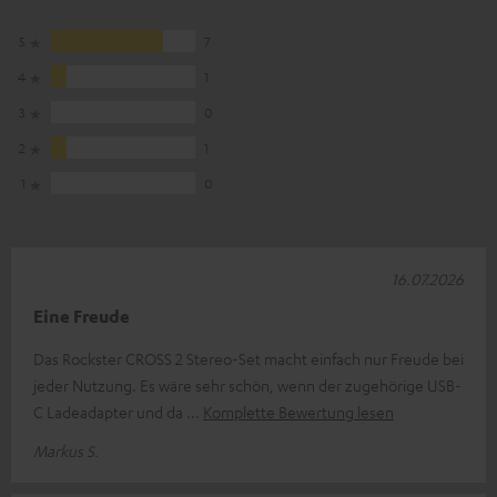
5
7
4
1
3
0
2
1
1
0
16.07.2026
Eine Freude
Das Rockster CROSS 2 Stereo-Set macht einfach nur Freude bei
jeder Nutzung. Es wäre sehr schön, wenn der zugehörige USB-
C Ladeadapter und da
Komplette Bewertung lesen
Markus S.