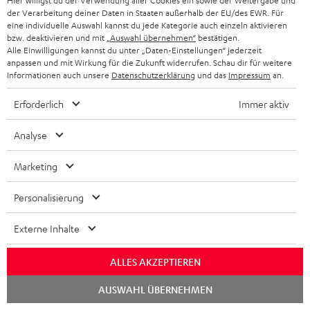
Hier willigst du der Verwendung aller Cookies ein sowie der Weitergabe und
Mehr als 45 Jahre Erfahrung
der Verarbeitung deiner Daten in Staaten außerhalb der EU/des EWR. Für
eine individuelle Auswahl kannst du jede Kategorie auch einzeln aktivieren
bzw. deaktivieren und mit
„Auswahl übernehmen“
bestätigen.
Alle Einwilligungen kannst du unter „Daten-Einstellungen“ jederzeit
anpassen und mit Wirkung für die Zukunft widerrufen. Schau dir für weitere
Informationen auch unsere
Datenschutzerklärung
und das
Impressum
an.
Erforderlich
Immer aktiv
Analyse
Marketing
Personalisierung
Teufel Blog
Audio-Technologien, HiFi-Trends, Tipps & Tricks
Externe Inhalte
Teufel Support
ALLES AKZEPTIEREN
Häufige Fragen
Chat
Kontakt
AUSWAHL ÜBERNEHMEN
starten
Rückgabe / Rücktritt