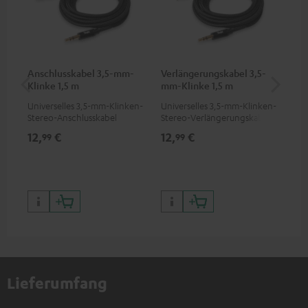
Anschlusskabel 3,5-mm-
Verlängerungskabel 3,5-
Pi
Klinke 1,5 m
mm-Klinke 1,5 m
Universelles 3,5-mm-Klinken-
Universelles 3,5-mm-Klinken-
2-K
Stereo-Anschlusskabel
Stereo-Verlängerungskabel
ver
Sof
12,
€
12,
€
31
99
99
DJ 
DJ)
Lieferumfang