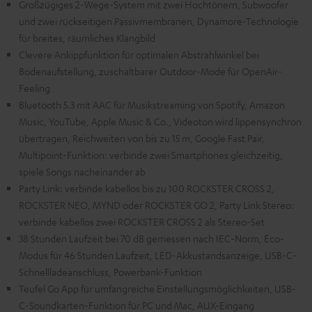
Großzügiges 2-Wege-System mit zwei Hochtönern, Subwoofer
und zwei rückseitigen Passivmembranen, Dynamore-Technologie
für breites, räumliches Klangbild
Clevere Ankippfunktion für optimalen Abstrahlwinkel bei
Bodenaufstellung, zuschaltbarer Outdoor-Mode für OpenAir-
Feeling
Bluetooth 5.3 mit AAC für Musikstreaming von Spotify, Amazon
Music, YouTube, Apple Music & Co., Videoton wird lippensynchron
übertragen, Reichweiten von bis zu 15 m, Google Fast Pair,
Multipoint-Funktion: verbinde zwei Smartphones gleichzeitig,
spiele Songs nacheinander ab
Party Link: verbinde kabellos bis zu 100 ROCKSTER CROSS 2,
ROCKSTER NEO, MYND oder ROCKSTER GO 2, Party Link Stereo:
verbinde kabellos zwei ROCKSTER CROSS 2 als Stereo-Set
38 Stunden Laufzeit bei 70 dB gemessen nach IEC-Norm, Eco-
Modus für 46 Stunden Laufzeit, LED-Akkustandsanzeige, USB-C-
Schnellladeanschluss, Powerbank-Funktion
Teufel Go App für umfangreiche Einstellungsmöglichkeiten, USB-
C-Soundkarten-Funktion für PC und Mac, AUX-Eingang