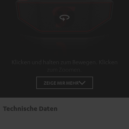
Klicken und halten zum Bewegen. Klicken
zum Zoomen.
Tap to zoom
ZEIGE MIR MEHR
Technische Daten