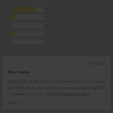
5
7
4
1
3
0
2
1
1
0
16.07.2026
Eine Freude
Das Rockster CROSS 2 Stereo-Set macht einfach nur Freude bei
jeder Nutzung. Es wäre sehr schön, wenn der zugehörige USB-
C Ladeadapter und da
Komplette Bewertung lesen
Markus S.