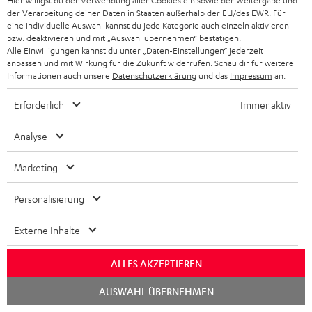
Hier willigst du der Verwendung aller Cookies ein sowie der Weitergabe und
Mehr als 45 Jahre Erfahrung
der Verarbeitung deiner Daten in Staaten außerhalb der EU/des EWR. Für
eine individuelle Auswahl kannst du jede Kategorie auch einzeln aktivieren
bzw. deaktivieren und mit
„Auswahl übernehmen“
bestätigen.
Alle Einwilligungen kannst du unter „Daten-Einstellungen“ jederzeit
anpassen und mit Wirkung für die Zukunft widerrufen. Schau dir für weitere
Informationen auch unsere
Datenschutzerklärung
und das
Impressum
an.
Erforderlich
Immer aktiv
Analyse
Marketing
Personalisierung
Teufel Blog
Audio-Technologien, HiFi-Trends, Tipps & Tricks
Externe Inhalte
Teufel Support
ALLES AKZEPTIEREN
Häufige Fragen
Chat
Kontakt
AUSWAHL ÜBERNEHMEN
starten
Rückgabe / Rücktritt