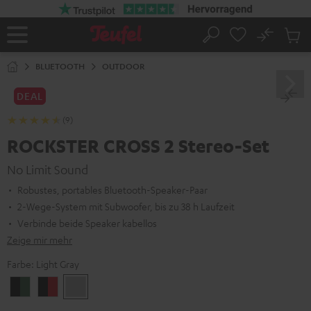
ZUM
NHALT
RINGEN
No
Abs
Startseite
Suche
Artike
im
BLUETOOTH
OUTDOOR
Waren
DEAL
(9)
ROCKSTER CROSS 2 Stereo-Set
No Limit Sound
Robustes, portables Bluetooth-Speaker-Paar
2-Wege-System mit Subwoofer, bis zu 38 h Laufzeit
Verbinde beide Speaker kabellos
Zeige mir mehr
Farbe:
Light Gray
Black
Black
Light
&
&
Gray