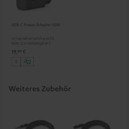
USB-C Power Adapter 30W
Universell einsetzbares 30
Watt Schnellladegerät für
Kopfhörer & Portables sowie
19,
€
99
Apple iPhones, Android
Smartphones, Tablets und
Geräte mit USB-C-Anschluss
Weiteres Zubehör