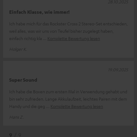
28.10.2025
Einfach Klasse, wie immer!
Ich habe mich für das Rockster Cross 2 Stereo-Set entschieden,
weil alles, was wir uns von Teufel bisher zugelegt haben,
einfach richtig kla
Komplette Bewertung lesen
Holger K.
19.09.2025
Super Sound
Ich habe die Boxen zum ersten Mal in Verwendung gehabt und
bin sehr zufrieden. Lange Akkulaufzeit, leichtes Pairen mit dem
Handy und die geg
Komplette Bewertung lesen
Hans Z.
9
/ 9