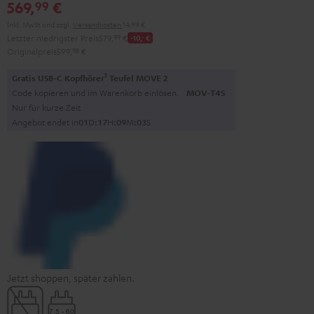
569,
€
99
Green
Red
Inkl. MwSt
und zzgl.
Versandkosten
14,99 €
Letzter niedrigster Preis
579,
99
€
-10,
‐
€
Originalpreis
599,
98
€
1
Gratis USB-C Kopfhörer
Teufel MOVE 2
Code kopieren und im Warenkorb einlösen.
MOV-T4S
Nur für kurze Zeit
Angebot endet in
0
1
D
:
1
7
H
:
0
9
M
:
0
2
S
Jetzt shoppen, später zahlen.