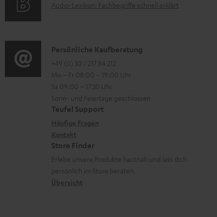
A
.
Audio-Lexikon: Fachbegriffe schnell erklärt
t
i
n
u
l
r
o
z
d
i
o
n
u
i
n
K
Persönliche Kaufberatung
g
e
m
o
k
o
+49 (0) 30 / 217 84 212
e
n
V
Mo – Fr 08:00 – 19:00 Uhr
-
s
n
r
z
e
Sa 09:00 – 17:30 Uhr
L
.
t
ä
u
r
Sonn- und Feiertage geschlossen
e
t
a
t
Teufel Support
r
s
x
i
k
e
Häufige Fragen
G
a
i
Kontakt
t
t
R
a
n
Store Finder
k
l
d
ü
r
d
Erlebe unsere Produkte hautnah und lass dich
o
e
a
c
a
persönlich im Store beraten.
n
_
t
k
Übersicht
n
h
e
n
t
i
n
a
i