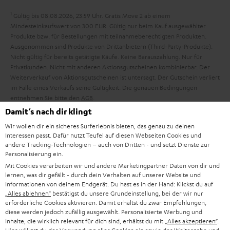
d
h
e
1
Gültig bis 08.08.2026, 23:59 Uhr. Gratis Move 2 ab einem
d
m
Mindesteinkaufswert von 300 EUR. Gültig nur beim Kauf ausgewählter
Produkte bzw. für Bestellungen mit teilnahmeberechtigten Produkten.
e
e
Ausgenommen sind Produkte von Drittanbietern (Third-Party-Produkte).
n
Nicht gültig für bereits getätigte Käufe. Keine Barauszahlung. Nur für
Privatkunden. Nicht mit anderen Aktionsgutscheinen kombinierbar. Der
Weiterverkauf von Aktionsgutscheinen ist untersagt. Der Gutschein verliert
im Falle eines Verkaufs seine Gültigkeit. Die genauen Bedingungen
entnehmen Sie bitte den
AGB
.
Damit‘s nach dir klingt
Wir wollen dir ein sicheres Surferlebnis bieten, das genau zu deinen
Interessen passt. Dafür nutzt Teufel auf diesen Webseiten Cookies und
andere Tracking-Technologien – auch von Dritten - und setzt Dienste zur
Personalisierung ein.
8 Wochen Rückgaberecht
Mit Cookies verarbeiten wir und andere Marketingpartner Daten von dir und
lernen, was dir gefällt - durch dein Verhalten auf unserer Website und
Informationen von deinem Endgerät. Du hast es in der Hand: Klickst du auf
Kostenloser Rückversand
„Alles ablehnen“
bestätigst du unsere Grundeinstellung, bei der wir nur
erforderliche Cookies aktivieren. Damit erhältst du zwar Empfehlungen,
diese werden jedoch zufällig ausgewählt. Personalisierte Werbung und
9 Teufel Stores
Inhalte, die wirklich relevant für dich sind, erhältst du mit
„Alles akzeptieren“
.