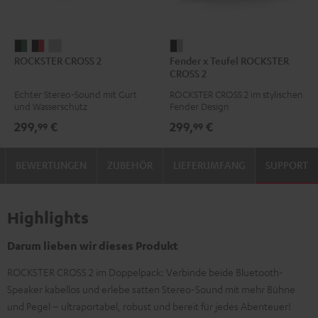
ROCKSTER
ROCKSTER
ROCKSTER
Fender
ROCKSTER CROSS 2
Fender x Teufel ROCKSTER
CROSS
CROSS
CROSS
x
CROSS 2
2
2
2
Teufel
Echter Stereo-Sound mit Gurt
ROCKSTER CROSS 2 im stylischen
Black
Black
Light
ROCKSTER
und Wasserschutz
Fender Design
&
&
Gray
CROSS
299,
€
299,
€
99
99
Green
Red
2
Black
BEWERTUNGEN
ZUBEHÖR
LIEFERUMFANG
SUPPORT
&
Steel
Highlights
Darum lieben wir dieses Produkt
ROCKSTER CROSS 2 im Doppelpack: Verbinde beide Bluetooth-
Speaker kabellos und erlebe satten Stereo-Sound mit mehr Bühne
und Pegel – ultraportabel, robust und bereit für jedes Abenteuer!