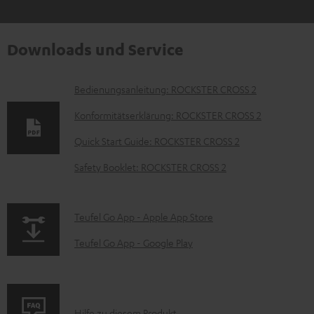
Downloads und Service
D
Bedienungsanleitung: ROCKSTER CROSS 2
o
Konformitätserklärung: ROCKSTER CROSS 2
k
Quick Start Guide: ROCKSTER CROSS 2
u
Safety Booklet: ROCKSTER CROSS 2
m
e
n
p
Teufel Go App - Apple App Store
t
a
Teufel Go App - Google Play
e
g
z
e
u
.
P
Hilfe zu diesem Produkt