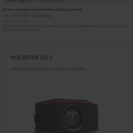
, in 3 – 5 Werktagen bei dir
Auf Lager
Sicher einkaufen mit 8 Wochen Rückgaberecht
inkl. kostenlosem
Rückversand
Hersteller:
Teufel
Sicherheitshinweise
Ersatzteile
Reparaturen
Software-Updates
Gesetzliche Gewährleistung
Elektrogeräte Rücknahme
ROCKSTER GO 2
Jetzt ein ähnliches Produkt ansehen