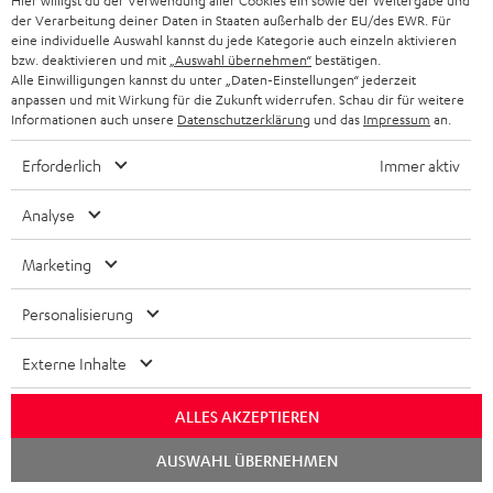
Hier willigst du der Verwendung aller Cookies ein sowie der Weitergabe und
der Verarbeitung deiner Daten in Staaten außerhalb der EU/des EWR. Für
eine individuelle Auswahl kannst du jede Kategorie auch einzeln aktivieren
GAME ZOOM
bzw. deaktivieren und mit
„Auswahl übernehmen“
bestätigen.
22.03.2019
Alle Einwilligungen kannst du unter „Daten-Einstellungen“ jederzeit
anpassen und mit Wirkung für die Zukunft widerrufen. Schau dir für weitere
Mehr...
Informationen auch unsere
Datenschutzerklärung
und das
Impressum
an.
Erforderlich
Immer aktiv
Analyse
Marketing
„Der Sound überzeugt …“
Personalisierung
PCtipp
03/2019
Externe Inhalte
Mehr...
ALLES AKZEPTIEREN
Chat
AUSWAHL ÜBERNEHMEN
starten