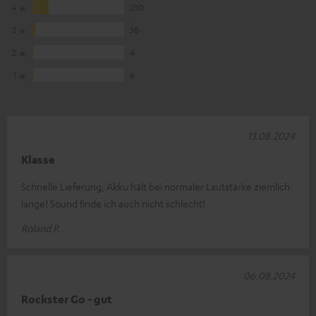
4
230
3
38
2
4
1
6
13.08.2024
Klasse
Schnelle Lieferung, Akku hält bei normaler Lautstärke ziemlich
lange! Sound finde ich auch nicht schlecht!
Roland P.
06.08.2024
Rockster Go - gut