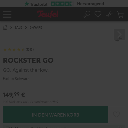
ZUM
NHALT
RINGEN
No
Abs
Startseite
Suche
Artike
im
SALE
B-WARE
Waren
(1313)
ROCKSTER GO
GO. Against the flow.
Farbe:
Schwarz
149,
€
99
Inkl. MwSt
und zzgl.
Versandkosten
4,99 €
IN DEN WARENKORB