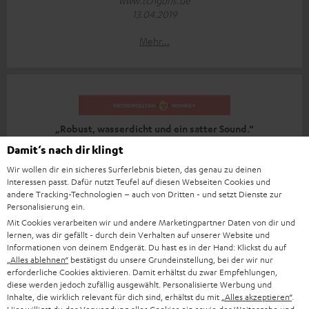
www.tchgdns.de
13.04.2019
Mehr...
„Robust, wasserdicht und ein satter Sound.“
Damit‘s nach dir klingt
www.metropolitanmonkey.com
Wir wollen dir ein sicheres Surferlebnis bieten, das genau zu deinen
11.04.2019
Interessen passt. Dafür nutzt Teufel auf diesen Webseiten Cookies und
andere Tracking-Technologien – auch von Dritten - und setzt Dienste zur
Mehr...
Personalisierung ein.
Mit Cookies verarbeiten wir und andere Marketingpartner Daten von dir und
lernen, was dir gefällt - durch dein Verhalten auf unserer Website und
Informationen von deinem Endgerät. Du hast es in der Hand: Klickst du auf
„Alles ablehnen“
bestätigst du unsere Grundeinstellung, bei der wir nur
erforderliche Cookies aktivieren. Damit erhältst du zwar Empfehlungen,
diese werden jedoch zufällig ausgewählt. Personalisierte Werbung und
Inhalte, die wirklich relevant für dich sind, erhältst du mit
„Alles akzeptieren“
.
„… bietet ein sehr gutes Klangbild.“