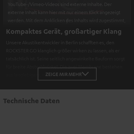
YouTube-/Vimeo-Videos sind externe Inhalte. Der
externe Inhalt kann hier mit nur einem Klick angezeigt
werden. Mit dem Anklicken des Inhalts wird zugestimmt,
dass externe Inhalte angezeigt werden. Dabei können
Kompaktes Gerät, großartiger Klang
personenbezogene Daten an Drittplattformen
Unsere Akustikentwickler in Berlin schafften es, den
übermittelt werden.
Weitere Informationen sind in der
ROCKSTER GO klanglich größer wirken zu lassen, als er
Datenschutzerklärung unter I zu finden
.
tatsächlich ist. Seine seitlich angewinkelte Bauform sorgt
für breite Abstrahlwinkel. Die zwei Membrane bestehen
ZEIGE MIR MEHR
aus langlebigem, robustem Aluminium.
Technische Daten