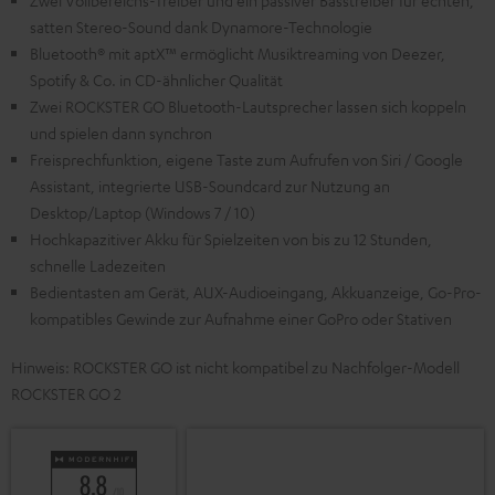
Zwei Vollbereichs-Treiber und ein passiver Basstreiber für echten,
satten Stereo-Sound dank Dynamore-Technologie
Bluetooth® mit aptX™ ermöglicht Musiktreaming von Deezer,
Spotify & Co. in CD-ähnlicher Qualität
Zwei ROCKSTER GO Bluetooth-Lautsprecher lassen sich koppeln
und spielen dann synchron
Freisprechfunktion, eigene Taste zum Aufrufen von Siri / Google
Assistant, integrierte USB-Soundcard zur Nutzung an
Desktop/Laptop (Windows 7 / 10)
Hochkapazitiver Akku für Spielzeiten von bis zu 12 Stunden,
schnelle Ladezeiten
Bedientasten am Gerät, AUX-Audioeingang, Akkuanzeige, Go-Pro-
kompatibles Gewinde zur Aufnahme einer GoPro oder Stativen
Hinweis: ROCKSTER GO ist nicht kompatibel zu Nachfolger-Modell
ROCKSTER GO 2