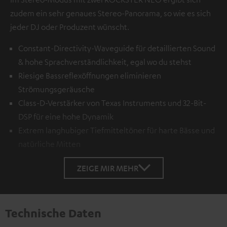
zudem ein sehr genaues Stereo-Panorama, so wie es sich
jeder DJ oder Produzent wünscht.
Constant-Directivity-Waveguide für detaillierten Sound
& hohe Sprachverständlichkeit, egal wo du stehst
Riesige Bassreflexöffnungen eliminieren
Strömungsgeräusche
Class-D-Verstärker von Texas Instruments und 32-Bit-
DSP für eine hohe Dynamik
Extrem langhubiger Tiefmitteltöner für harte Bässe und
natürliche Mitten
ZEIGE MIR MEHR
Technische Daten