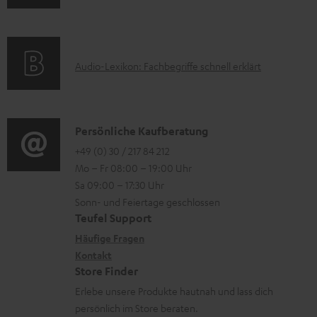
o
l
m
o
r
e
a
n
t
k
t
e
A
.
Audio-Lexikon: Fachbegriffe schnell erklärt
t
i
n
u
l
r
o
z
d
i
o
n
u
i
n
K
Persönliche Kaufberatung
g
e
m
o
k
o
+49 (0) 30 / 217 84 212
e
n
V
Mo – Fr 08:00 – 19:00 Uhr
-
s
n
r
z
e
Sa 09:00 – 17:30 Uhr
L
.
t
ä
u
r
Sonn- und Feiertage geschlossen
e
t
a
t
Teufel Support
r
s
x
i
k
e
Häufige Fragen
G
a
i
Kontakt
t
t
R
a
n
Store Finder
k
l
d
ü
r
d
Erlebe unsere Produkte hautnah und lass dich
o
e
a
c
a
persönlich im Store beraten.