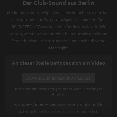
Der Club-Sound aus Berlin
Mit keinem anderen Speaker ist es einfacher extrem laut
aufzudrehen und Partys einzigartig zu machen. Der
ROCKSTER NEO wurde hier in Berlin entwickelt. Wir
wissen, wie man Lautsprecher baut und wie man hohe
Pegel druckvoll, verzerrungsfrei und hochauflösend
wiedergibt.
An dieser Stelle befindet sich ein Video
EINMALIG ZUSTIMMEN UND ANZEIGEN
Externe Inhalte immer anzeigen? In den Daten‑Einstellungen
aktivieren
YouTube-/Vimeo-Videos sind externe Inhalte. Der
externe Inhalt kann hier mit nur einem Klick