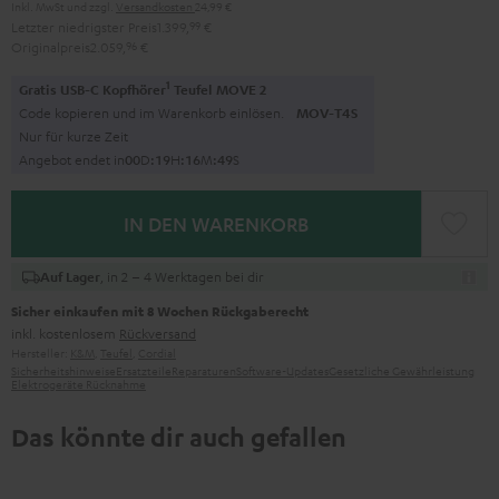
Inkl. MwSt
und zzgl.
Versandkosten
24,99 €
Letzter niedrigster Preis
1.399,
99
€
Originalpreis
2.059,
96
€
1
Gratis USB-C Kopfhörer
Teufel MOVE 2
Code kopieren und im Warenkorb einlösen.
MOV-T4S
Nur für kurze Zeit
Angebot endet in
0
0
D
:
1
9
H
:
1
6
M
:
4
8
S
IN DEN WARENKORB
, in 2 – 4 Werktagen bei dir
Auf Lager
Sicher einkaufen mit 8 Wochen Rückgaberecht
inkl. kostenlosem
Rückversand
Hersteller:
K&M
,
Teufel
,
Cordial
Sicherheitshinweise
Ersatzteile
Reparaturen
Software-Updates
Gesetzliche Gewährleistung
Elektrogeräte Rücknahme
Das könnte dir auch gefallen