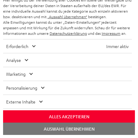
Teufel Support
Hier willigst du der Verwendung aller Cookies ein sowie der Weitergabe und
der Verarbeitung deiner Daten in Staaten außerhalb der EU/des EWR. Für
Häufige Fragen
eine individuelle Auswahl kannst du jede Kategorie auch einzeln aktivieren
Kontakt
bzw. deaktivieren und mit
„Auswahl übernehmen“
bestätigen.
Rückgabe / Rücktritt
Alle Einwilligungen kannst du unter „Daten-Einstellungen“ jederzeit
anpassen und mit Wirkung für die Zukunft widerrufen. Schau dir für weitere
Sendungsverfolgung
Informationen auch unsere
Datenschutzerklärung
und das
Impressum
an.
Store Finder
Erforderlich
Immer aktiv
Erlebe unsere Produkte hautnah und lass dich persönlich
Analyse
im Store beraten.
Marketing
Personalisierung
Externe Inhalte
ALLES AKZEPTIEREN
Chat
AUSWAHL ÜBERNEHMEN
starten