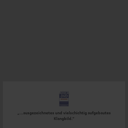
„…ausgezeichnetes und vielschichtig aufgebautes
Klangbild.“