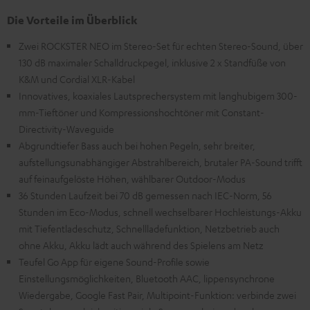
Die Vorteile im Überblick
Zwei ROCKSTER NEO im Stereo-Set für echten Stereo-Sound, über
130 dB maximaler Schalldruckpegel, inklusive 2 x Standfüße von
K&M und Cordial XLR-Kabel
Innovatives, koaxiales Lautsprechersystem mit langhubigem 300-
mm-Tieftöner und Kompressionshochtöner mit Constant-
Directivity-Waveguide
Abgrundtiefer Bass auch bei hohen Pegeln, sehr breiter,
aufstellungsunabhängiger Abstrahlbereich, brutaler PA-Sound trifft
auf feinaufgelöste Höhen, wählbarer Outdoor-Modus
36 Stunden Laufzeit bei 70 dB gemessen nach IEC-Norm, 56
Stunden im Eco-Modus, schnell wechselbarer Hochleistungs-Akku
mit Tiefentladeschutz, Schnellladefunktion, Netzbetrieb auch
ohne Akku, Akku lädt auch während des Spielens am Netz
Teufel Go App für eigene Sound-Profile sowie
Einstellungsmöglichkeiten, Bluetooth AAC, lippensynchrone
Wiedergabe, Google Fast Pair, Multipoint-Funktion: verbinde zwei