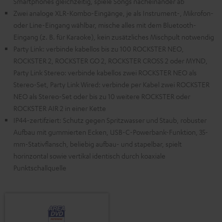
Smartphones gleichzeitig, spiele Songs nacheinander ab
Zwei analoge XLR-Kombo-Eingänge, je als Instrument-, Mikrofon-
oder Line-Eingang wählbar, mische alles mit dem Bluetooth-
Eingang (z. B. für Karaoke), kein zusätzliches Mischpult notwendig
Party Link: verbinde kabellos bis zu 100 ROCKSTER NEO,
ROCKSTER 2, ROCKSTER GO 2, ROCKSTER CROSS 2 oder MYND,
Party Link Stereo: verbinde kabellos zwei ROCKSTER NEO als
Stereo-Set, Party Link Wired: verbinde per Kabel zwei ROCKSTER
NEO als Stereo-Set oder bis zu 10 weitere ROCKSTER oder
ROCKSTER AIR 2 in einer Kette
IP44-zertifziert: Schutz gegen Spritzwasser und Staub, robuster
Aufbau mit gummierten Ecken, USB-C-Powerbank-Funktion, 35-
mm-Stativflansch, beliebig aufbau- und stapelbar, spielt
horinzontal sowie vertikal identisch durch koaxiale
Punktschallquelle