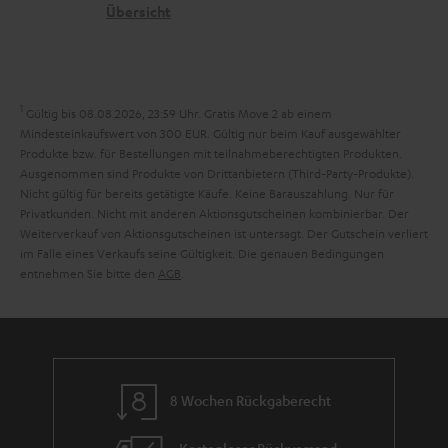
n
_
t
k
Übersicht
n
h
e
n
t
i
n
a
i
d
h
e
1
Gültig bis 08.08.2026, 23:59 Uhr. Gratis Move 2 ab einem
d
m
Mindesteinkaufswert von 300 EUR. Gültig nur beim Kauf ausgewählter
Produkte bzw. für Bestellungen mit teilnahmeberechtigten Produkten.
e
e
Ausgenommen sind Produkte von Drittanbietern (Third-Party-Produkte).
n
Nicht gültig für bereits getätigte Käufe. Keine Barauszahlung. Nur für
Privatkunden. Nicht mit anderen Aktionsgutscheinen kombinierbar. Der
Weiterverkauf von Aktionsgutscheinen ist untersagt. Der Gutschein verliert
im Falle eines Verkaufs seine Gültigkeit. Die genauen Bedingungen
entnehmen Sie bitte den
AGB
.
8 Wochen Rückgaberecht