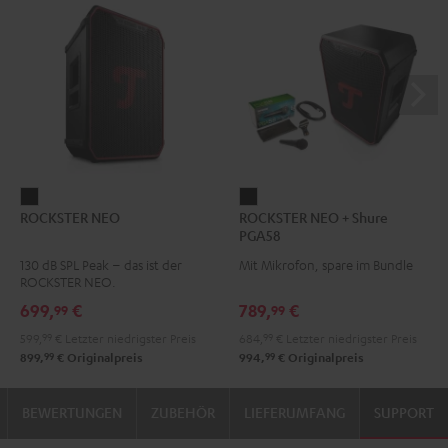
ROCKSTER
ROCKSTER
ROCKSTER NEO
ROCKSTER NEO + Shure
NEO
NEO
PGA58
Schwarz
+
130 dB SPL Peak – das ist der
Mit Mikrofon, spare im Bundle
Shure
ROCKSTER NEO.
PGA58
699,
€
789,
€
99
99
Schwarz
599,
99
€
Letzter niedrigster Preis
684,
99
€
Letzter niedrigster Preis
99
99
899,
€
Originalpreis
994,
€
Originalpreis
BEWERTUNGEN
ZUBEHÖR
LIEFERUMFANG
SUPPORT