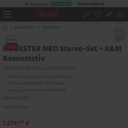
ZUM
NHALT
RINGEN
No
Abs
Startseite
Suche
Artike
im
BLUETOOTH
OUTDOOR
Waren
NEU
ROCKSTER NEO Stereo-Set + K&M
SALE
Boxenstativ
Das Party-Bundle zum Party-Preis
Echter Stereo-Sound für große Partys
Inklusive Standfüße + XLR-Kabel
Spare gegenüber dem Einzelkauf
Zeige mir mehr
Farbe:
Schwarz
1.579,
€
99