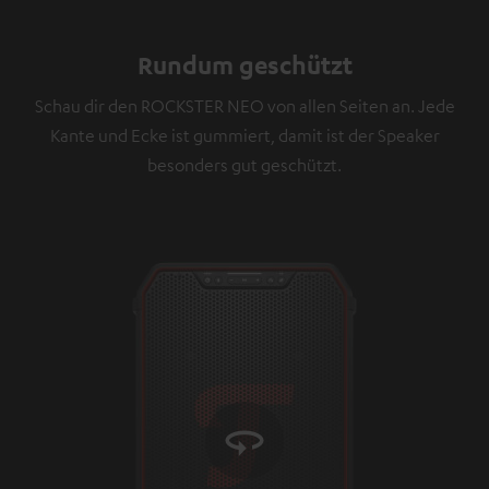
angezeigt werden. Mit dem Anklicken des Inhalts wird
zugestimmt, dass externe Inhalte angezeigt werden.
Rundum geschützt
Dabei können personenbezogene Daten an
Drittplattformen übermittelt werden.
Weitere
Schau dir den ROCKSTER NEO von allen Seiten an. Jede
Informationen sind in der Datenschutzerklärung
Kante und Ecke ist gummiert, damit ist der Speaker
unter I zu finden
.
besonders gut geschützt.