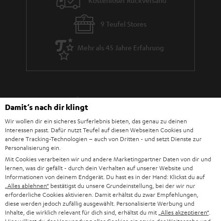
Kostenloser Rückversand
9 Teufel Stores
Mehr als 45 Jahre Erfahrung
Damit‘s nach dir klingt
Wir wollen dir ein sicheres Surferlebnis bieten, das genau zu deinen
Interessen passt. Dafür nutzt Teufel auf diesen Webseiten Cookies und
andere Tracking-Technologien – auch von Dritten - und setzt Dienste zur
Personalisierung ein.
Mit Cookies verarbeiten wir und andere Marketingpartner Daten von dir und
lernen, was dir gefällt - durch dein Verhalten auf unserer Website und
Informationen von deinem Endgerät. Du hast es in der Hand: Klickst du auf
Teufel Blog
„Alles ablehnen“
bestätigst du unsere Grundeinstellung, bei der wir nur
Audio-Technologien, HiFi-Trends, Tipps & Tricks
erforderliche Cookies aktivieren. Damit erhältst du zwar Empfehlungen,
diese werden jedoch zufällig ausgewählt. Personalisierte Werbung und
Inhalte, die wirklich relevant für dich sind, erhältst du mit
„Alles akzeptieren“
.