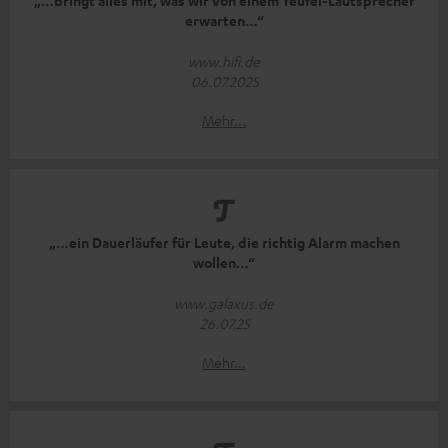
„…bringt alles mit, was wir von einem Teufel-Lautsprecher
erwarten…“
www.hifi.de
06.07.2025
Mehr...
„…ein Dauerläufer für Leute, die richtig Alarm machen
wollen…“
www.galaxus.de
26.07.25
Mehr...