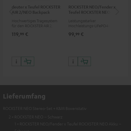
deuter x Teufel ROCKSTER
ROCKSTER NEO/Fender x
RO
AIR 2/NEO Backpack
Teufel ROCKSTER NEO
Akku
Hochwertiges Tragesystem
Leistungsstarker
Sch
für den ROCKSTER AIR 2,
Hochleistungs-LiFePO4-Akku
RO
Fender x Teufel ROCKSTER AIR
mit Tiefentladeschutz für den
Teu
119,
€
99,
€
69
99
99
2, ROCKSTER NEO und
ROCKSTER NEO und Fender x
Bet
Fender x Teufel ROCKSTER
Teufel ROCKSTER NEO
Pro
NEO
Lieferumfang
ROCKSTER NEO Stereo-Set + K&M Boxenstativ
2 × ROCKSTER NEO – Schwarz
1 × ROCKSTER NEO/Fender x Teufel ROCKSTER NEO Akku –
Schwarz