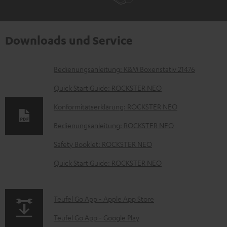
Downloads und Service
D
Bedienungsanleitung: K&M Boxenstativ 21476
o
Quick Start Guide: ROCKSTER NEO
k
Konformitätserklärung: ROCKSTER NEO
u
Bedienungsanleitung: ROCKSTER NEO
m
e
Safety Booklet: ROCKSTER NEO
n
Quick Start Guide: ROCKSTER NEO
t
e
p
Teufel Go App - Apple App Store
z
a
Teufel Go App - Google Play
u