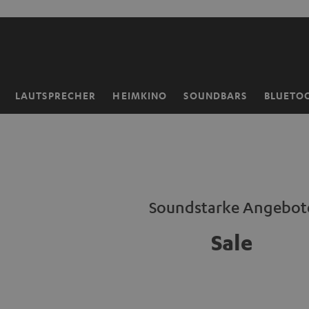
ZUM
NHALT
RINGEN
LAUTSPRECHER
HEIMKINO
SOUNDBARS
BLUETO
Startseite
Soundstarke Angebot
Sale