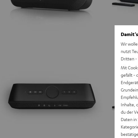
Damit‘s
Wir wolle
nutzt Te
Dritten -
Mit Cook
gefällt 
Endgerät.
Grundeins
Empfehlu
Inhalte, 
du der V
Daten in
Kategori
bestätig