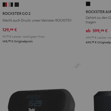
ROCKSTER
ROCKSTER
ROCKSTER
ROCKSTER
AIR
GO
GO
GO
ROCKSTER AIR
ROCKSTER GO 2
2
2
2
2
Gehört zu den Gr
Macht auch Druck: unser kleinster ROCKSTER
tragen
Schwarz
Black
Gray
Night
&
&
Black
129,
€
99
ab
599,
€
99
Red
Black
99,
99
€
Letzter niedrigster Preis
499,
99
€
Letzter nie
99
149,
€
Originalpreis
99
699,
€
Originalp