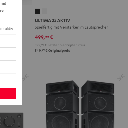
 mit
ere
ULTIMA
ULTIMA
25
25
ULTIMA 25 AKTIV
AKTIV
AKTIV
Spielfertig mit Verstärker im Lautsprecher
r aktiv
Night
Pure
499,
€
99
Black
White
399,
99
€
Letzter niedrigster Preis
99
549,
€
Originalpreis