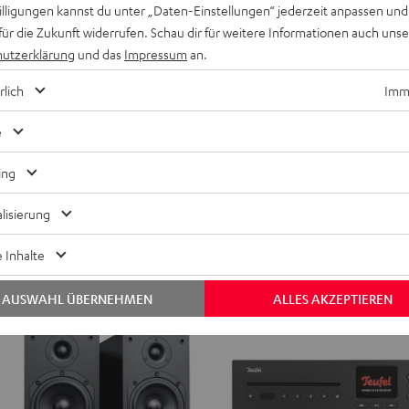
willigungen kannst du unter „Daten-Einstellungen“ jederzeit anpassen und
für die Zukunft widerrufen. Schau dir für weitere Informationen auch uns
ON
ATION
REAL
REAL
utzerklärung
und das
Impressum
an.
BLUE
BLUE
ON
REAL BLUE PRO
PRO
PRO
ayer
Unser bester Over-Ear
rlich
Imme
Night
Titanium
299,
€
99
Black
Gray
e
drigster Preis
229,
99
€
Letzter niedrigster Preis
99
reis
349,
€
Originalpreis
ing
lisierung
 Inhalte
AUSWAHL ÜBERNEHMEN
ALLES AKZEPTIEREN