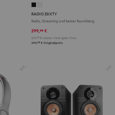
RADIO
RADIO
3SIXTY
3SIXTY
RADIO 3SIXTY
Schwarz
Weiß
Radio, Streaming und bester Raumklang
299,
€
99
229,
99
€
Letzter niedrigster Preis
99
349,
€
Originalpreis