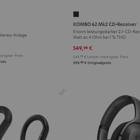
KOMBO
62
KOMBO 62 Mk2 CD-Receiver
Mk2
Enorm leistungsstarker 2.1-CD-Rece
Stereo-Anlage
Watt an 4 Ohm bei 1 % THD
CD-
Receiver
549,
€
99
Night
drigster Preis
549,
99
€
Letzter niedrigster Preis
Black
reis
99
599,
€
Originalpreis