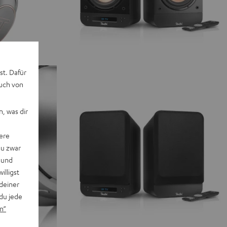
st. Dafür
auch von
, was dir
ere
du zwar
 und
willigst
deiner
du jede
n“