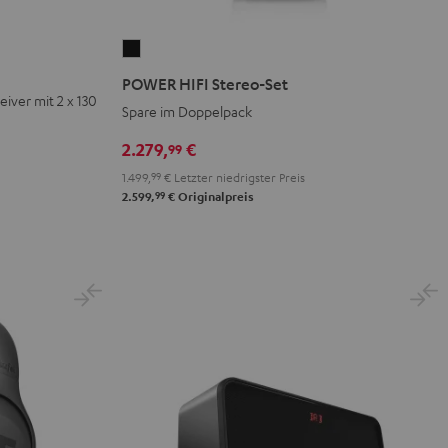
POWER
HIFI
POWER HIFI Stereo-Set
Stereo-
iver mit 2 x 130
Spare im Doppelpack
Set
Schwarz
2.279,
€
99
1.499,
99
€
Letzter niedrigster Preis
99
2.599,
€
Originalpreis