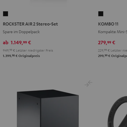
ROCKSTER
KOMBO
AIR
11
ROCKSTER AIR 2 Stereo-Set
KOMBO 11
2
Schwarz
Spare im Doppelpack
Kompakte Mini-
Stereo-
Set
ab
1.149,
€
279,
€
99
99
Schwarz
949,
99
€
Letzter niedrigster Preis
229,
99
€
Letzter nie
98
99
1.399,
€
Originalpreis
299,
€
Originalp