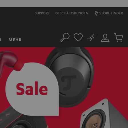
SUPPORT
GESCHÄFTSKUNDEN
STORE FINDER
No
R
MEHR
Suche
Mein
Artikel
Konto
im
Warenk