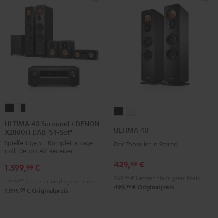
ULTIMA
ULTIMA
ULTIMA
ULTIMA
40
40
ULTIMA 40 Surround + DENON
40
40
ULTIMA 40
X2800H DAB "5.1-Set"
Surround
Surround
Schwarz
Weiß
Spielfertige 5.1-Komplettanlage
+
+
Der Topseller in Stereo
inkl. Denon AV-Receiver
DENON
DENON
429,
€
99
1.599,
€
X2800H
X2800H
99
369,
99
€
Letzter niedrigster Preis
DAB
DAB
1.499,
99
€
Letzter niedrigster Preis
99
499,
€
Originalpreis
"5.1-
"5.1-
99
1.999,
€
Originalpreis
Set"
Set"
Schwarz
Weiß