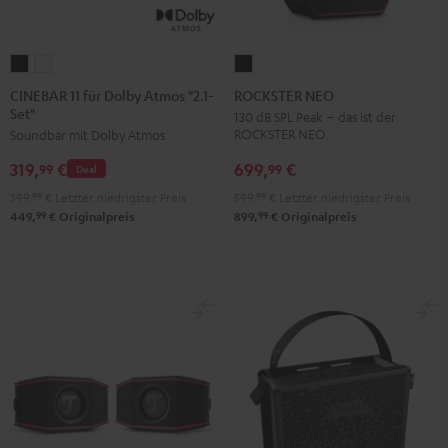
CINEBAR
CINEBAR
ROCKSTER
11
11
NEO
CINEBAR 11 für Dolby Atmos "2.1-
ROCKSTER NEO
Set"
für
für
Schwarz
130 dB SPL Peak – das ist der
ROCKSTER NEO.
Soundbar mit Dolby Atmos
Dolby
Dolby
Atmos
Atmos
699,
€
319,
€
99
99
Deal
"2.1-
"2.1-
599,
99
€
Letzter niedrigster Preis
399,
99
€
Letzter niedrigster Preis
Set"
Set"
99
99
899,
€
Originalpreis
449,
€
Originalpreis
Schwarz
Weiß