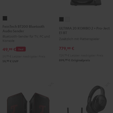
FeinTech
ULTIMA
ULTIMA
BT200
20
20
FeinTech BT200 Bluetooth
ULTIMA 20 KOMBO 2 + Pro-Ject
Audio Sender
Bluetooth
KOMBO
KOMBO
E1 BT
Bluetooth-Sender für TV, PC und
Audio
2
2
Zusätzlich mit Plattenspieler
Konsole
Sender
+
+
779,
€
99
49,
€
Schwarz
99
Deal
Pro-
Pro-
729,
99
€
Letzter niedrigster Preis
Ject
Ject
59,
99
€
Letzter niedrigster Preis
99
899,
€
Originalpreis
99
59,
€
UVP
E1
E1
BT
BT
Schwarz
Weiß