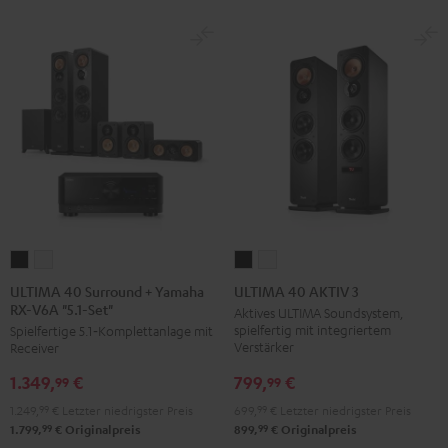
/
Schwarz
ULTIMA
ULTIMA
ULTIMA
ULTIMA
40
40
40
40
ULTIMA 40 Surround + Yamaha
ULTIMA 40 AKTIV 3
RX-V6A "5.1-Set"
Surround
Surround
AKTIV
AKTIV
Aktives ULTIMA Soundsystem,
spielfertig mit integriertem
Spielfertige 5.1‑Komplettanlage mit
+
+
3
3
Verstärker
Receiver
Yamaha
Yamaha
Schwarz
Weiß
799,
€
1.349,
€
RX-
RX-
99
99
V6A
V6A
699,
99
€
Letzter niedrigster Preis
1.249,
99
€
Letzter niedrigster Preis
"5.1-
"5.1-
99
99
899,
€
Originalpreis
1.799,
€
Originalpreis