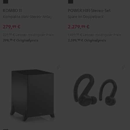
KOMBO
POWER
11
HIFI
KOMBO 11
POWER HIFI Stereo-Set
Schwarz
Stereo-
Kompakte Mini-Stereo-Anlage
Spare im Doppelpack
Set
279,
€
2.279,
€
99
99
Schwarz
229,
99
€
Letzter niedrigster Preis
1.499,
99
€
Letzter niedrigster Preis
99
99
299,
€
Originalpreis
2.599,
€
Originalpreis