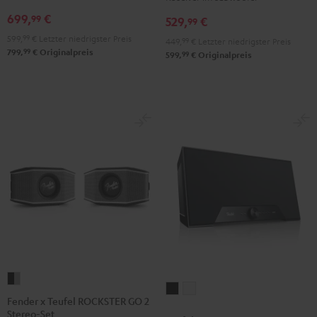
"5.1-
"5.1-
DUAL
DUAL
699,
€
99
529,
€
Set"
Set"
99
DT
DT
Schwarz
Weiß
599,
99
€
Letzter niedrigster Preis
250
250
449,
99
€
Letzter niedrigster Preis
99
799,
€
Originalpreis
99
599,
€
Originalpreis
USB
USB
Night
Pure
Black
White
Fender
Teufel
Teufel
x
Fender x Teufel ROCKSTER GO 2
ONE
ONE
Stereo-Set
Teufel