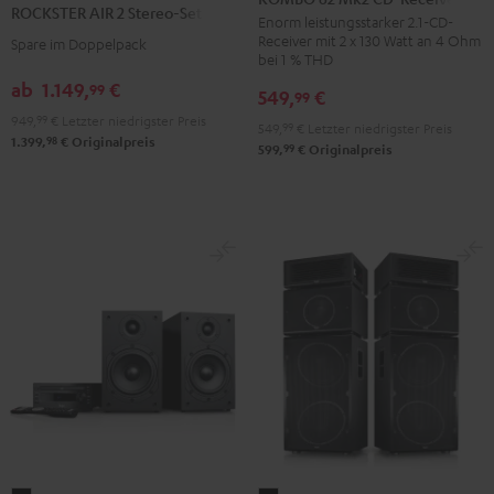
ROCKSTER AIR 2 Stereo-Set
Mk2
Enorm leistungsstarker 2.1-CD-
2
Receiver mit 2 x 130 Watt an 4 Ohm
Spare im Doppelpack
CD-
Stereo-
bei 1 % THD
Receiver
Set
ab
1.149,
€
99
549,
€
99
Night
Schwarz
949,
99
€
Letzter niedrigster Preis
Black
549,
99
€
Letzter niedrigster Preis
98
1.399,
€
Originalpreis
99
599,
€
Originalpreis