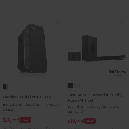
Set"
Set"
Schwarz
Weiß
CINEBAR
CINEBAR
Fender
11
11
x
CINEBAR 11 Surround für Dolby
Fender x Teufel ROCKSTER AIR 2
Atmos "4.1-Set"
Surround
Surround
Teufel
Exklusive Sonderedition im Fender
Soundbar mit Dolby Atmos und
für
für
ROCKSTER
Design
Surround
Dolby
Dolby
AIR
529,
€
99
Deal
619,
€
Atmos
Atmos
99
Deal
2
"4.1-
"4.1-
629,
99
€
Letzter niedrigster Preis
Black
699,
99
€
Letzter niedrigster Preis