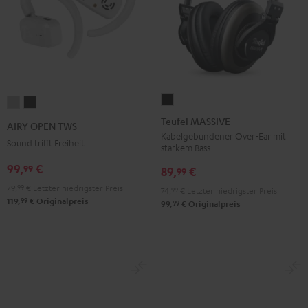
Teufel
AIRY
AIRY
MASSIVE
OPEN
OPEN
Teufel MASSIVE
AIRY OPEN TWS
Schwarz
TWS
TWS
Kabelgebundener Over-Ear mit
Sound trifft Freiheit
starkem Bass
Moon
Night
99,
€
99
Gray
Black
89,
€
99
79,
99
€
Letzter niedrigster Preis
74,
99
€
Letzter niedrigster Preis
99
119,
€
Originalpreis
99
99,
€
Originalpreis