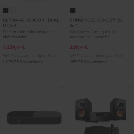
ULTIMA
ULTIMA
CONSONO
40
40
25
ULTIMA 40 KOMBO 3 + DUAL
CONSONO 25 CONCEPT "2.1-
DT 250
Set"
KOMBO
KOMBO
CONCEPT
Die Stereokomplettanlage mit
Fürs Stereo-Gaming mit AV-
3
3
"2.1-
Plattenspieler
Receiver im Subwoofer
+
+
Set"
1.029,
€
329,
€
DUAL
DUAL
Schwarz
99
99
DT
DT
969,
99
€
Letzter niedrigster Preis
299,
99
€
Letzter niedrigster Preis
250
250
99
99
1.249,
€
Originalpreis
399,
€
Originalpreis
Schwarz
Weiß