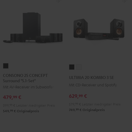
CONSONO
ULTIMA
ULTIMA
25
20
20
CONSONO 25 CONCEPT
ULTIMA 20 KOMBO 3 SE
Surround "5.1-Set"
CONCEPT
KOMBO
KOMBO
Mit CD-Receiver und Spotify
Mit AV-Receiver im Subwoofer
Surround
3
3
"5.1-
629,
€
SE
SE
99
479,
€
99
Set"
Schwarz
Weiß
579,
99
€
Letzter niedrigster Preis
399,
99
€
Letzter niedrigster Preis
Schwarz
99
749,
€
Originalpreis
99
549,
€
Originalpreis