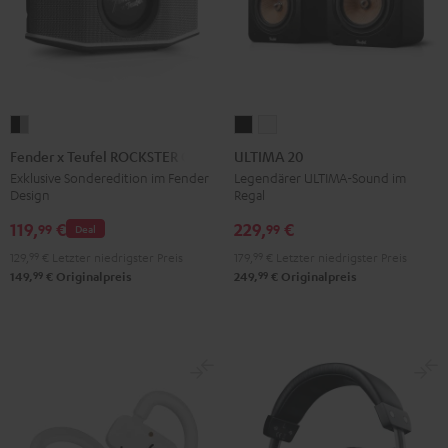
Fender
ULTIMA
ULTIMA
x
20
20
Fender x Teufel ROCKSTER GO 2
ULTIMA 20
Teufel
Schwarz
Weiß
Exklusive Sonderedition im Fender
Legendärer ULTIMA-Sound im
Design
Regal
ROCKSTER
GO
119,
€
229,
€
99
99
Deal
2
129,
99
€
Letzter niedrigster Preis
179,
99
€
Letzter niedrigster Preis
Black
99
99
149,
€
Originalpreis
249,
€
Originalpreis
&
Steel