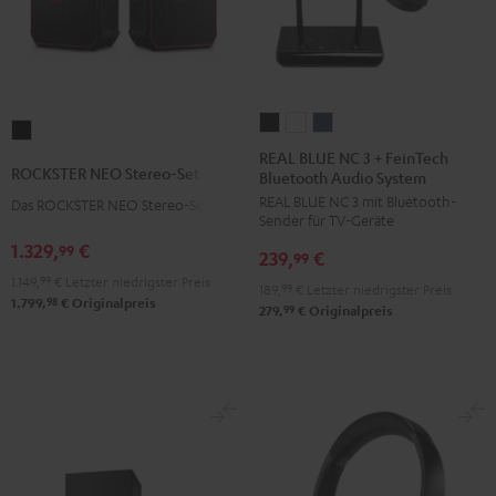
REAL
REAL
REAL
ROCKSTER
BLUE
BLUE
BLUE
REAL BLUE NC 3 + FeinTech
NEO
ROCKSTER NEO Stereo-Set
Bluetooth Audio System
NC
NC
NC
Stereo-
REAL BLUE NC 3 mit Bluetooth-
3
3
3
Das ROCKSTER NEO Stereo-Set
Set
Sender für TV-Geräte
+
+
+
Schwarz
1.329,
€
99
239,
€
FeinTech
FeinTech
FeinTech
99
1.149,
99
€
Letzter niedrigster Preis
Bluetooth
Bluetooth
Bluetooth
189,
99
€
Letzter niedrigster Preis
98
1.799,
€
Originalpreis
Audio
Audio
Audio
99
279,
€
Originalpreis
System
System
System
Night
Pearl
Steel
Black
White
Blue