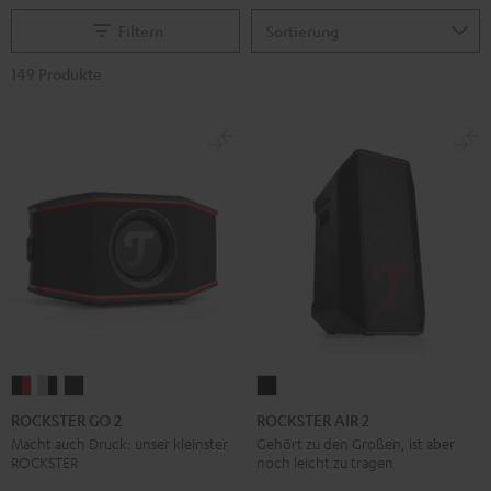
Filtern
149 Produkte
ROCKSTER
ROCKSTER
ROCKSTER
ROCKSTER
GO
GO
GO
AIR
ROCKSTER GO 2
ROCKSTER AIR 2
2
2
2
2
Macht auch Druck: unser kleinster
Gehört zu den Großen, ist aber
ROCKSTER
noch leicht zu tragen
Black
Gray
Night
Schwarz