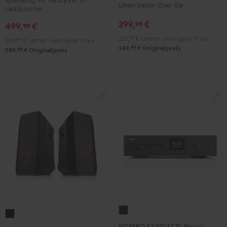
Unser bester Over-Ear
Lautsprecher
Night
Pure
Night
Titanium
Black
White
299,
€
99
Black
Gray
499,
€
99
229,
99
€
Letzter niedrigster Preis
399,
99
€
Letzter niedrigster Preis
99
349,
€
Originalpreis
99
549,
€
Originalpreis
KOMBO
ROCKSTER
62
KOMBO 62 Mk2 CD-Receiver
AIR