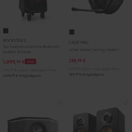
ROCKSTER
CAGE
2
PRO
ROCKSTER 2
CAGE PRO
Schwarz
Night
Der beeindruckendste Bluetooth-
Unser bestes Gaming-Headset
Speaker Europas
Black
139,
€
99
1.099,
€
99
Deal
119,
99
€
Letzter niedrigster Preis
1.199,
99
€
Letzter niedrigster Preis
99
199,
€
Originalpreis
99
1.199,
€
Originalpreis