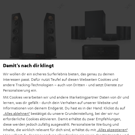
Damit‘s nach dir klingt
Wir wollen dir ein sicheres Surferlebnis bieten, das genau zu deinen
CONSONO
CONSONO
ULTIMA
ULTIMA
Interessen passt. Dafür nutzt Teufel auf diesen Webseiten Cookies und
35
35
40
40
CONSONO 35 + Yamaha RX-V4A
ULTIMA 40 KOMBO 3
andere Tracking-Technologien – auch von Dritten - und setzt Dienste zur
"5.1-Set"
+
+
KOMBO
KOMBO
Spielfertig mit CD-Receiver und
Personalisierung ein.
Spotify
Mit externem AV-Receiver
Yamaha
Yamaha
3
3
Mit Cookies verarbeiten wir und andere Marketingpartner Daten von dir und
lernen, was dir gefällt - durch dein Verhalten auf unserer Website und
RX-
RX-
Schwarz
Weiß
829,
€
799,
€
99
99
Informationen von deinem Endgerät. Du hast es in der Hand: Klickst du auf
V4A
V4A
„Alles ablehnen“
bestätigst du unsere Grundeinstellung, bei der wir nur
769,
99
€
Letzter niedrigster Preis
749,
99
€
Letzter niedrigster Preis
"5.1-
"5.1-
erforderliche Cookies aktivieren. Damit erhältst du zwar Empfehlungen,
99
99
999,
€
Originalpreis
1.029,
€
Originalpreis
diese werden jedoch zufällig ausgewählt. Personalisierte Werbung und
Set"
Set"
Inhalte, die wirklich relevant für dich sind, erhältst du mit
„Alles akzeptieren“
.
Schwarz
Schwarz