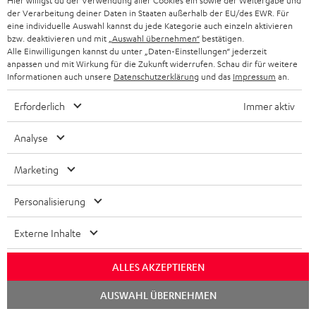
Hier willigst du der Verwendung aller Cookies ein sowie der Weitergabe und
/
der Verarbeitung deiner Daten in Staaten außerhalb der EU/des EWR. Für
eine individuelle Auswahl kannst du jede Kategorie auch einzeln aktivieren
Weiß
bzw. deaktivieren und mit
„Auswahl übernehmen“
bestätigen.
Alle Einwilligungen kannst du unter „Daten-Einstellungen“ jederzeit
anpassen und mit Wirkung für die Zukunft widerrufen. Schau dir für weitere
Informationen auch unsere
Datenschutzerklärung
und das
Impressum
an.
Erforderlich
Immer aktiv
Analyse
Marketing
THEATER
ULTIMA
ULTIMA
Personalisierung
500S
40
40
THEATER 500S KOMBO 2
ULTIMA 40 Surround "5.1-Set"
KOMBO
Surround
Surround
Mit CD-Receiver und WLAN
Surround-Variante der ULTIMA 40
Externe Inhalte
2
"5.1-
"5.1-
899,
€
849,
€
99
99
Schwarz
Set"
Set"
ALLES AKZEPTIEREN
699,
99
€
Letzter niedrigster Preis
749,
99
€
Letzter niedrigster Preis
Schwarz
Weiß
99
99
1.049,
€
Originalpreis
999,
€
Originalpreis
/
Chat
AUSWAHL ÜBERNEHMEN
starten
Schwarz