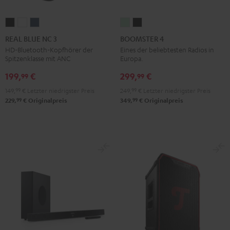
REAL
REAL
REAL
BOOMSTER
BOOMSTER
BLUE
BLUE
BLUE
4
4
REAL BLUE NC 3
BOOMSTER 4
NC
NC
NC
Mint
Night
HD-Bluetooth-Kopfhörer der
Eines der beliebtesten Radios in
Spitzenklasse mit ANC
Europa.
3
3
3
Green
Black
Night
Pearl
Steel
199,
€
299,
€
99
99
Black
White
Blue
149,
99
€
Letzter niedrigster Preis
249,
99
€
Letzter niedrigster Preis
99
99
229,
€
Originalpreis
349,
€
Originalpreis