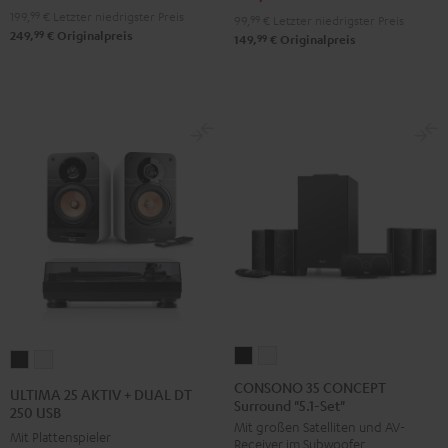
199,
99
€
Letzter niedrigster Preis
99,
99
€
Letzter niedrigster Preis
99
249,
€
Originalpreis
99
149,
€
Originalpreis
CONSONO
CONSONO
ULTIMA
ULTIMA
35
35
25
25
CONSONO 35 CONCEPT
ULTIMA 25 AKTIV + DUAL DT
Surround "5.1-Set"
CONCEPT
CONCEPT
AKTIV
AKTIV
250 USB
Mit großen Satelliten und AV-
Surround
Surround
+
+
Mit Plattenspieler
Receiver im Subwoofer