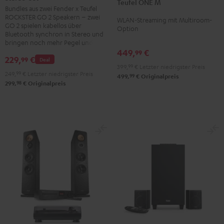
Teufel ONE M
M
M
Bundles aus zwei Fender x Teufel
ROCKSTER
Schwarz
Weiß
ROCKSTER GO 2 Speakern – zwei
WLAN-Streaming mit Multiroom-
GO
GO 2 spielen kabellos über
Option
2
Bluetooth synchron in Stereo und
bringen noch mehr Pegel und Bass
Stereo-
449,
€
99
Set
229,
€
99
Deal
399,
99
€
Letzter niedrigster Preis
Black
249,
99
€
Letzter niedrigster Preis
99
499,
€
Originalpreis
&
98
299,
€
Originalpreis
Steel