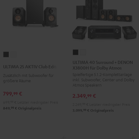
ULTIMA
ULTIMA
ULTIMA
ULTIMA
40
40
ULTIMA 40 Surround + DENON
25
25
ULTIMA 25 AKTIV Club Edition
X3800H für Dolby Atmos
Surround
Surround
AKTIV
AKTIV
Spielfertige 5.1.2-Komplettanlage
+
+
Zusätzlich mit Subwoofer für
Club
Club
inkl. Subwoofer, Center und Dolby
größere Räume
DENON
DENON
Edition
Edition
Atmos Speakern
X3800H
X3800H
Night
Pure
799,
€
99
2.349,
€
99
für
für
Black
White
699,
99
€
Letzter niedrigster Preis
2.249,
99
€
Letzter niedrigster Preis
Dolby
Dolby
99
849,
€
Originalpreis
99
3.099,
€
Originalpreis
Atmos
Atmos
Schwarz
Weiß