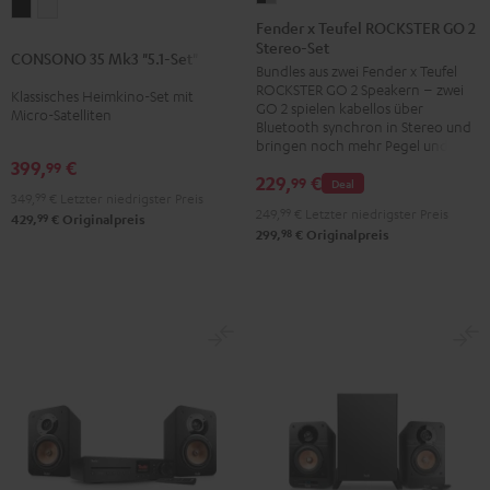
CONSONO
CONSONO
x
Fender x Teufel ROCKSTER GO 2
35
35
Stereo-Set
Teufel
CONSONO 35 Mk3 "5.1-Set"
Mk3
Mk3
Bundles aus zwei Fender x Teufel
ROCKSTER
"5.1-
"5.1-
ROCKSTER GO 2 Speakern – zwei
Klassisches Heimkino-Set mit
GO
GO 2 spielen kabellos über
Set"
Set"
Micro-Satelliten
2
Bluetooth synchron in Stereo und
Schwarz
Weiß
bringen noch mehr Pegel und Bass
Stereo-
399,
€
99
Set
229,
€
99
Deal
349,
99
€
Letzter niedrigster Preis
Black
249,
99
€
Letzter niedrigster Preis
99
429,
€
Originalpreis
&
98
299,
€
Originalpreis
Steel