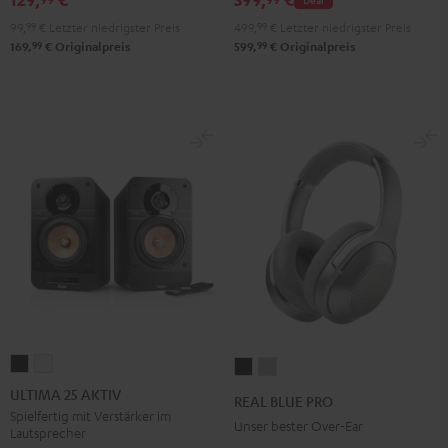
99,
99
€
Letzter niedrigster Preis
499,
99
€
Letzter niedrigster Preis
99
99
169,
€
Originalpreis
599,
€
Originalpreis
ULTIMA
ULTIMA
REAL
REAL
25
25
BLUE
BLUE
ULTIMA 25 AKTIV
REAL BLUE PRO
AKTIV
AKTIV
PRO
PRO
Spielfertig mit Verstärker im
Unser bester Over-Ear
Lautsprecher
Night
Pure
Night
Titanium