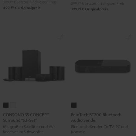
399,
99
€
Letzter niedrigster Preis
299,
99
€
Letzter niedrigster Preis
99
499,
€
Originalpreis
99
399,
€
Originalpreis
CONSONO
CONSONO
FeinTech
35
35
BT200
CONSONO 35 CONCEPT
FeinTech BT200 Bluetooth
Surround "5.1-Set"
Audio Sender
CONCEPT
CONCEPT
Bluetooth
Mit großen Satelliten und AV-
Bluetooth-Sender für TV, PC und
Surround
Surround
Audio
Receiver im Subwoofer
Konsole
"5.1-
"5.1-
Sender