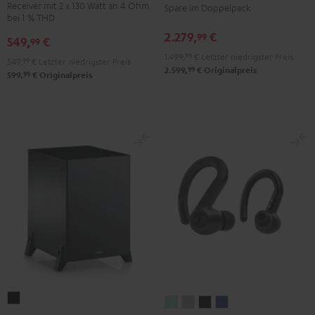
Receiver mit 2 x 130 Watt an 4 Ohm
Spare im Doppelpack
CD-
Set
bei 1 % THD
Receiver
Schwarz
2.279,
€
99
549,
€
99
Night
1.499,
99
€
Letzter niedrigster Preis
Black
549,
99
€
Letzter niedrigster Preis
99
2.599,
€
Originalpreis
99
599,
€
Originalpreis
T
AIRY
AIRY
AIRY
AIRY