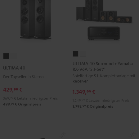
ULTIMA
ULTIMA
ULTIMA
ULTIMA
40
40
ULTIMA 40 Surround + Yamaha
40
40
ULTIMA 40
RX-V6A "5.1-Set"
Surround
Surround
Schwarz
Weiß
Spielfertige 5.1‑Komplettanlage mit
+
+
Der Topseller in Stereo
Receiver
Yamaha
Yamaha
429,
€
99
1.349,
€
RX-
RX-
99
369,
99
€
Letzter niedrigster Preis
V6A
V6A
1.249,
99
€
Letzter niedrigster Preis
99
499,
€
Originalpreis
"5.1-
"5.1-
99
1.799,
€
Originalpreis
Set"
Set"
Schwarz
Weiß