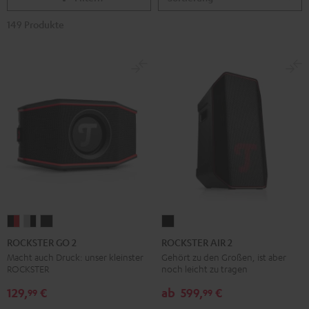
149 Produkte
ROCKSTER
ROCKSTER
ROCKSTER
ROCKSTER
GO
GO
GO
AIR
ROCKSTER GO 2
ROCKSTER AIR 2
2
2
2
2
Macht auch Druck: unser kleinster
Gehört zu den Großen, ist aber
ROCKSTER
noch leicht zu tragen
Black
Gray
Night
Schwarz
&
&
Black
129,
€
ab
599,
€
99
99
Red
Black