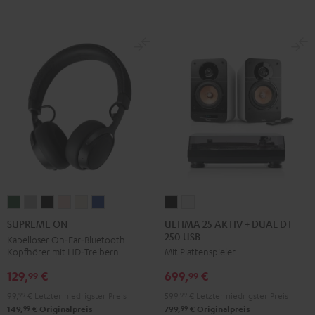
Schwarz
Weiß
/
Schwarz
ULTIMA
ULTIMA
SUPREME
SUPREME
SUPREME
SUPREME
SUPREME
SUPREME
25
25
ON
ON
ON
ON
ON
ON
ULTIMA 25 AKTIV + DUAL DT
SUPREME ON
250 USB
AKTIV
AKTIV
Ivy
Moon
Night
Pale
Sand
Space
Kabelloser On‑Ear‑Bluetooth-
Kopfhörer mit HD‑Treibern
Mit Plattenspieler
+
+
Green
Gray
Black
Gold
White
Blue
DUAL
DUAL
129,
€
699,
€
99
99
DT
DT
99,
99
€
Letzter niedrigster Preis
599,
99
€
Letzter niedrigster Preis
250
250
99
99
149,
€
Originalpreis
799,
€
Originalpreis