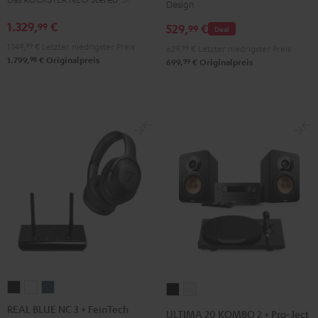
Design
ROCKSTER
Set
AIR
1.329,
€
99
Schwarz
529,
€
99
Deal
2
1.149,
99
€
Letzter niedrigster Preis
629,
99
€
Letzter niedrigster Preis
Black
98
1.799,
€
Originalpreis
99
699,
€
Originalpreis
&
Steel
REAL
REAL
REAL
ULTIMA
ULTIMA
BLUE
BLUE
BLUE
20
20
REAL BLUE NC 3 + FeinTech
ULTIMA 20 KOMBO 2 + Pro-Ject