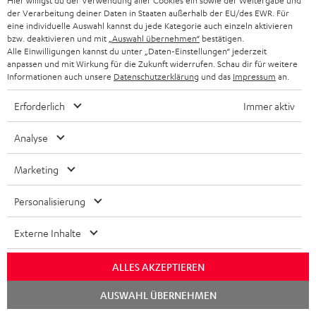
Hier willigst du der Verwendung aller Cookies ein sowie der Weitergabe und
der Verarbeitung deiner Daten in Staaten außerhalb der EU/des EWR. Für
eine individuelle Auswahl kannst du jede Kategorie auch einzeln aktivieren
bzw. deaktivieren und mit
„Auswahl übernehmen“
bestätigen.
Alle Einwilligungen kannst du unter „Daten-Einstellungen“ jederzeit
anpassen und mit Wirkung für die Zukunft widerrufen. Schau dir für weitere
Informationen auch unsere
Datenschutzerklärung
und das
Impressum
an.
Erforderlich
Immer aktiv
Analyse
THEATER
ULTIMA
ULTIMA
500
THEATER 500 KOMBO 2 VINYL
40
40
Marketing
ULTIMA 40 Surround "5.1-Set"
250
KOMBO
Surround
Surround
Mit Plattenspieler und CD-Receiver
2
Surround-Variante der ULTIMA 40
"5.1-
"5.1-
Personalisierung
mit WLAN
VINYL
Set"
Set"
849,
€
99
1.499,
€
250
99
Schwarz
Weiß
Externe Inhalte
749,
99
€
Letzter niedrigster Preis
Schwarz
1.199,
99
€
Letzter niedrigster Preis
/
99
999,
€
Originalpreis
99
1.749,
€
Originalpreis
Schwarz
ALLES AKZEPTIEREN
Chat
AUSWAHL ÜBERNEHMEN
starten