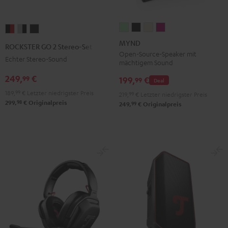
MYND
MYND
MYND
MYND
ROCKSTER
ROCKSTER
ROCKSTER
Light
Warm
Warm
Wild
GO
GO
GO
MYND
ROCKSTER GO 2 Stereo-Set
Mint
Black
White
Berry
2
2
2
Open-Source-Speaker mit
Echter Stereo-Sound
mächtigem Sound
Stereo-
Stereo-
Stereo-
249,
€
99
Set
Set
Set
199,
€
99
Deal
Black
Gray
Night
189,
99
€
Letzter niedrigster Preis
219,
99
€
Letzter niedrigster Preis
98
&
&
Black
299,
€
Originalpreis
99
249,
€
Originalpreis
Red
Black