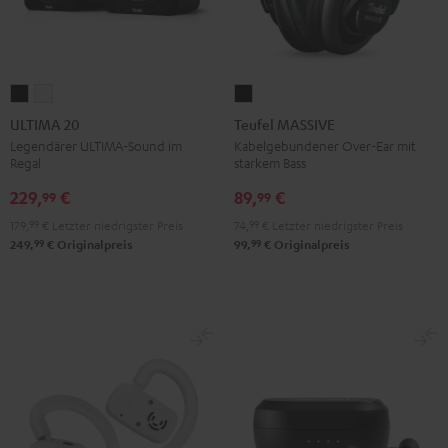
ULTIMA
ULTIMA
Teufel
20
20
MASSIVE
ULTIMA 20
Teufel MASSIVE
Schwarz
Weiß
Schwarz
Legendärer ULTIMA-Sound im
Kabelgebundener Over-Ear mit
Regal
starkem Bass
229,
€
89,
€
99
99
179,
99
€
Letzter niedrigster Preis
74,
99
€
Letzter niedrigster Preis
99
99
249,
€
Originalpreis
99,
€
Originalpreis