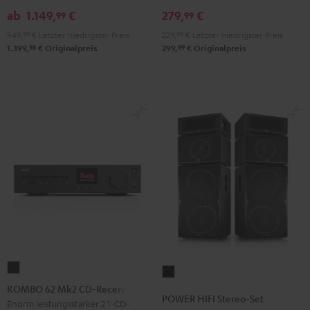
Stereo-
ab
1.149,
€
279,
€
99
99
Set
949,
99
€
Letzter niedrigster Preis
229,
99
€
Letzter niedrigster Preis
Schwarz
98
99
1.399,
€
Originalpreis
299,
€
Originalpreis
KOMBO
POWER
62
KOMBO 62 Mk2 CD-Receiver
HIFI
POWER HIFI Stereo-Set
Mk2
Enorm leistungsstarker 2.1-CD-
Stereo-