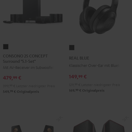
CONSONO
REAL
25
BLUE
CONSONO 25 CONCEPT
REAL BLUE
Surround "5.1-Set"
CONCEPT
Night
Klassischer Over-Ear mit Bluetooth
Mit AV-Receiver im Subwoofer
Surround
Black
"5.1-
149,
€
99
479,
€
99
Set"
129,
99
€
Letzter niedrigster Preis
399,
99
€
Letzter niedrigster Preis
Schwarz
99
169,
€
Originalpreis
99
549,
€
Originalpreis