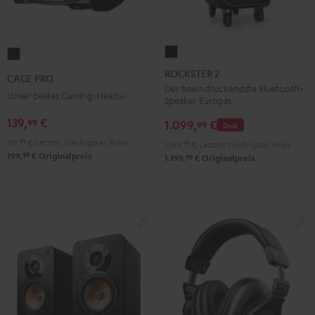
ROCKSTER
CAGE
2
PRO
ROCKSTER 2
CAGE PRO
Schwarz
Night
Der beeindruckendste Bluetooth-
Unser bestes Gaming-Headset
Speaker Europas
Black
139,
€
99
1.099,
€
99
Deal
119,
99
€
Letzter niedrigster Preis
1.199,
99
€
Letzter niedrigster Preis
99
199,
€
Originalpreis
99
1.199,
€
Originalpreis