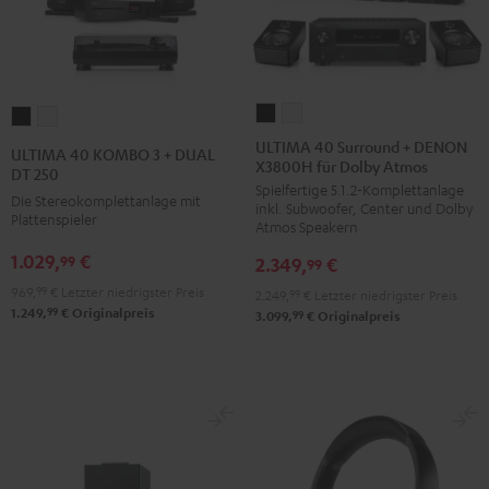
ULTIMA
ULTIMA
ULTIMA
ULTIMA
40
40
40
40
ULTIMA 40 Surround + DENON
ULTIMA 40 KOMBO 3 + DUAL
X3800H für Dolby Atmos
Surround
Surround
KOMBO
KOMBO
DT 250
Spielfertige 5.1.2-Komplettanlage
+
+
3
3
Die Stereokomplettanlage mit
inkl. Subwoofer, Center und Dolby
DENON
DENON
Plattenspieler
+
+
Atmos Speakern
X3800H
X3800H
DUAL
DUAL
1.029,
€
99
2.349,
€
99
für
für
DT
DT
969,
99
€
Letzter niedrigster Preis
2.249,
99
€
Letzter niedrigster Preis
Dolby
Dolby
250
250
99
1.249,
€
Originalpreis
99
3.099,
€
Originalpreis
Atmos
Atmos
Schwarz
Weiß
Schwarz
Weiß