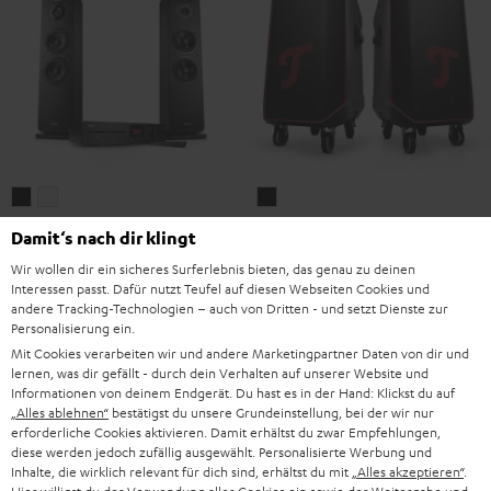
ULTIMA
ULTIMA
ROCKSTER
40
40
2
ULTIMA 40 KOMBO 3
ROCKSTER 2 Stereo-Set
Damit‘s nach dir klingt
KOMBO
KOMBO
Stereo-
Spielfertig mit CD-Receiver und
Unser größter Bluetooth-Speaker
Wir wollen dir ein sicheres Surferlebnis bieten, das genau zu deinen
Spotify
im Stereo-Bundle
3
3
Set
Interessen passt. Dafür nutzt Teufel auf diesen Webseiten Cookies und
Schwarz
Weiß
Schwarz
829,
€
2.099,
€
andere Tracking-Technologien – auch von Dritten - und setzt Dienste zur
99
99
Deal
Personalisierung ein.
769,
99
€
Letzter niedrigster Preis
2.279,
99
€
Letzter niedrigster Preis
Mit Cookies verarbeiten wir und andere Marketingpartner Daten von dir und
99
98
999,
€
Originalpreis
2.399,
€
Originalpreis
lernen, was dir gefällt - durch dein Verhalten auf unserer Website und
Informationen von deinem Endgerät. Du hast es in der Hand: Klickst du auf
„Alles ablehnen“
bestätigst du unsere Grundeinstellung, bei der wir nur
erforderliche Cookies aktivieren. Damit erhältst du zwar Empfehlungen,
diese werden jedoch zufällig ausgewählt. Personalisierte Werbung und
Inhalte, die wirklich relevant für dich sind, erhältst du mit
„Alles akzeptieren“
.