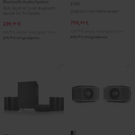
Bluetooth Audio System
NC
NC
NC
KOMBO
KOMBO
E1 BT
REAL BLUE NC 3 mit Bluetooth-
3
3
3
2
2
Zusätzlich mit Plattenspieler
Sender für TV-Geräte
+
+
+
+
+
779,
€
99
239,
€
FeinTech
FeinTech
FeinTech
99
Pro-
Pro-
Bluetooth
Bluetooth
Bluetooth
729,
99
€
Letzter niedrigster Preis
Ject
Ject
189,
99
€
Letzter niedrigster Preis
99
899,
€
Originalpreis
Audio
Audio
Audio
99
279,
€
Originalpreis
E1
E1
System
System
System
BT
BT
Night
Pearl
Steel
Schwarz
Weiß
Black
White
Blue
Fender