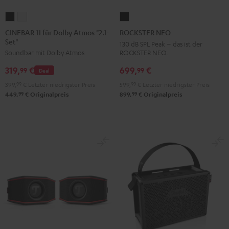
CINEBAR
CINEBAR
ROCKSTER
11
11
NEO
CINEBAR 11 für Dolby Atmos "2.1-
ROCKSTER NEO
Set"
für
für
Schwarz
130 dB SPL Peak – das ist der
ROCKSTER NEO.
Soundbar mit Dolby Atmos
Dolby
Dolby
Atmos
Atmos
699,
€
319,
€
99
99
Deal
"2.1-
"2.1-
599,
99
€
Letzter niedrigster Preis
399,
99
€
Letzter niedrigster Preis
Set"
Set"
99
99
899,
€
Originalpreis
449,
€
Originalpreis
Schwarz
Weiß