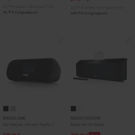
69,
99
€
Letzter niedrigster Preis
229,
99
€
Letzter niedrigster Preis
99
99,
€
Originalpreis
99
349,
€
Originalpreis
RADIO
RADIO
MUSICSTATION
MUSICSTATION
ONE
ONE
Schwarz
Weiß
RADIO ONE
MUSICSTATION
Black
Light
Der Wecker mit dem Teufel Sound
Radio mit CD-Player
Gray
129,
€
399,
€
99
99
Deal