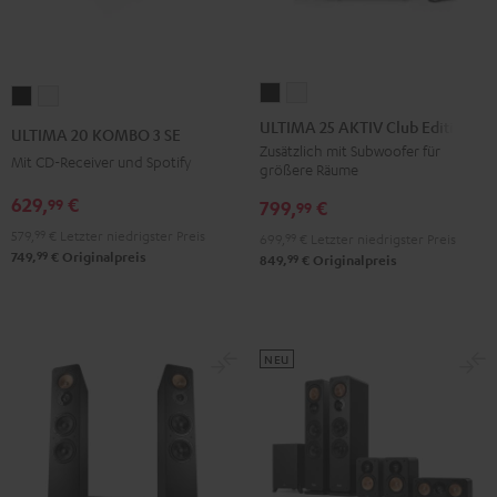
ULTIMA
ULTIMA
ULTIMA
ULTIMA
25
25
20
20
ULTIMA 25 AKTIV Club Edition
ULTIMA 20 KOMBO 3 SE
AKTIV
AKTIV
KOMBO
KOMBO
Zusätzlich mit Subwoofer für
Mit CD-Receiver und Spotify
größere Räume
Club
Club
3
3
Edition
Edition
629,
€
99
SE
SE
799,
€
99
Night
Pure
Schwarz
Weiß
579,
99
€
Letzter niedrigster Preis
699,
99
€
Letzter niedrigster Preis
Black
White
99
749,
€
Originalpreis
99
849,
€
Originalpreis
NEU