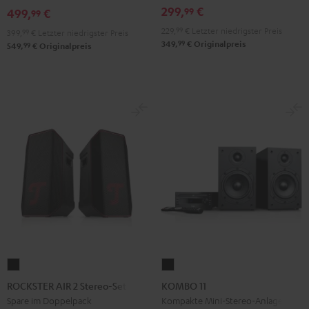
Black
White
299,
€
99
Black
Gray
499,
€
99
229,
99
€
Letzter niedrigster Preis
399,
99
€
Letzter niedrigster Preis
99
349,
€
Originalpreis
99
549,
€
Originalpreis
ROCKSTER
KOMBO
AIR
11
ROCKSTER AIR 2 Stereo-Set
KOMBO 11
2
Schwarz
Spare im Doppelpack
Kompakte Mini-Stereo-Anlage