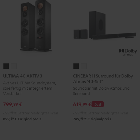
CINEBAR
CINEBAR
ULTIMA
ULTIMA
11
11
40
40
CINEBAR 11 Surround für Dolby
ULTIMA 40 AKTIV 3
Atmos "4.1-Set"
Surround
Surround
AKTIV
AKTIV
Aktives ULTIMA Soundsystem,
spielfertig mit integriertem
Soundbar mit Dolby Atmos und
für
für
3
3
Verstärker
Surround
Dolby
Dolby
Schwarz
Weiß
799,
€
619,
€
Atmos
Atmos
99
99
Deal
"4.1-
"4.1-
699,
99
€
Letzter niedrigster Preis
699,
99
€
Letzter niedrigster Preis
Set"
Set"
99
99
899,
€
Originalpreis
749,
€
Originalpreis
Schwarz
Weiß