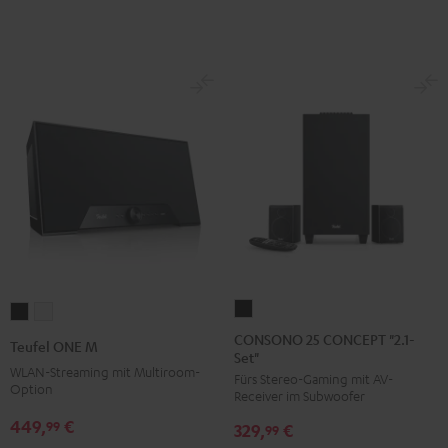
USB
USB
Night
Pure
Black
White
CONSONO
Teufel
Teufel
25
ONE
ONE
CONSONO 25 CONCEPT "2.1-
Teufel ONE M
Set"
CONCEPT
M
M
WLAN-Streaming mit Multiroom-
Fürs Stereo-Gaming mit AV-
"2.1-
Schwarz
Weiß
Option
Receiver im Subwoofer
Set"
449,
€
99
329,
€
Schwarz
99