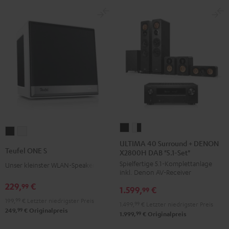
ULTIMA
ULTIMA
Teufel
Teufel
40
40
ULTIMA 40 Surround + DENON
ONE
ONE
Teufel ONE S
X2800H DAB "5.1-Set"
Surround
Surround
S
S
Spielfertige 5.1-Komplettanlage
+
+
Unser kleinster WLAN-Speaker
Schwarz
Weiß
inkl. Denon AV-Receiver
DENON
DENON
229,
€
99
1.599,
€
X2800H
X2800H
99
199,
99
€
Letzter niedrigster Preis
DAB
DAB
1.499,
99
€
Letzter niedrigster Preis
99
249,
€
Originalpreis
"5.1-
"5.1-
99
1.999,
€
Originalpreis
Set"
Set"