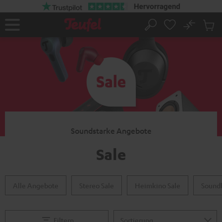
ZUM
NHALT
RINGEN
No
Abs
Startseite
Suche
Artike
im
Waren
Soundstarke Angebote
Sale
Alle Angebote
Stereo Sale
Heimkino Sale
Soundb
Filtern