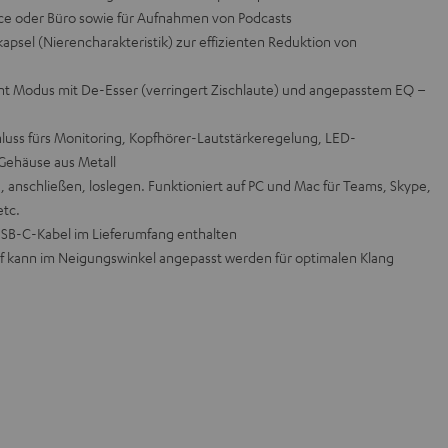
e oder Büro sowie für Aufnahmen von Podcasts
psel (Nierencharakteristik) zur effizienten Reduktion von
 Modus mit De-Esser (verringert Zischlaute) und angepasstem EQ –
uss fürs Monitoring, Kopfhörer-Lautstärkeregelung, LED-
Gehäuse aus Metall
 anschließen, loslegen. Funktioniert auf PC und Mac für Teams, Skype,
tc.
SB-C-Kabel im Lieferumfang enthalten
opf kann im Neigungswinkel angepasst werden für optimalen Klang