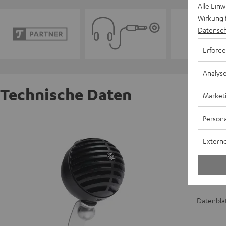
Alle Ein
Wirkung 
Datensch
Erforde
Analys
Technische Daten
Market
Persona
Shure 
Leistung
Externe
Telefon
A
Datenblat