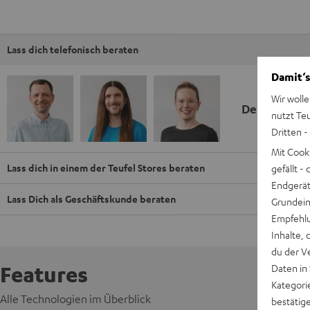
Lass dich telefonisch beraten
Damit‘s
Wir wolle
Deine Kauf
nutzt Te
Dritten -
Mit Cook
Lass dich in einem der Teufel Stores beraten
gefällt 
Endgerät.
Lass Dich als Geschäftskunde beraten
Grundeins
Empfehlu
Inhalte, 
du der V
Features
Daten in
Kategori
Alle Technologien im Überblick
bestätig