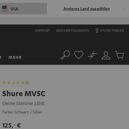
Anderes Land auswählen
USA
SUPPORT
GESCHÄFTSKUNDEN
STORE FINDER
No
R
MEHR
Suche
Mein
Artikel
Konto
im
Warenk
(1)
Shure MV5C
Deine Stimme zählt
Farbe:
Schwarz / Silber
125,
€
‐