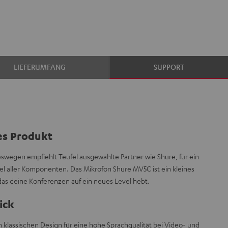
LIEFERUMFANG
SUPPORT
es Produkt
deswegen empfiehlt Teufel ausgewählte Partner wie Shure, für ein
l aller Komponenten. Das Mikrofon Shure MV5C ist ein kleines
 das deine Konferenzen auf ein neues Level hebt.
ick
 klassischen Design für eine hohe Sprachqualität bei Video- und