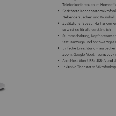
Telefonkonferenzen im Homeoffic
Gerichtete Kondensatormikrofonka
Nebengeräuschen und Raumhall
Zusätzlicher Speech-Enhancement
so wirst du für alle verständlich
Stummschaltung, Kopfhöreranschl
Statusanzeige und hochwertiges 
Einfache Einrichtung – auspacken,
Zoom, Google Meet, Teamspeak e
Anschluss über USB: USB-A und U
Inklusive Tischstativ: Mikrofonk