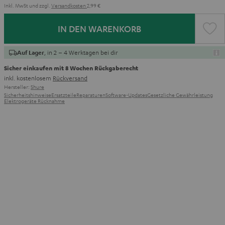
Inkl. MwSt
und zzgl.
Versandkosten
2,99 €
IN DEN WARENKORB
, in 2 – 4 Werktagen bei dir
Auf Lager
Sicher einkaufen mit 8 Wochen Rückgaberecht
inkl. kostenlosem
Rückversand
Hersteller:
Shure
Sicherheitshinweise
Ersatzteile
Reparaturen
Software-Updates
Gesetzliche Gewährleistung
Elektrogeräte Rücknahme