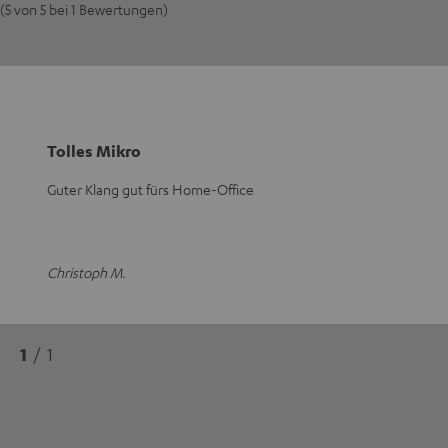
(5 von 5 bei 1 Bewertungen)
Tolles Mikro
Guter Klang gut fürs Home-Office
Christoph M.
1
/ 1