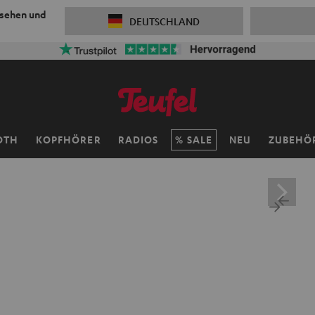
 sehen und
DEUTSCHLAND
OTH
KOPFHÖRER
RADIOS
SALE
NEU
ZUBEHÖ