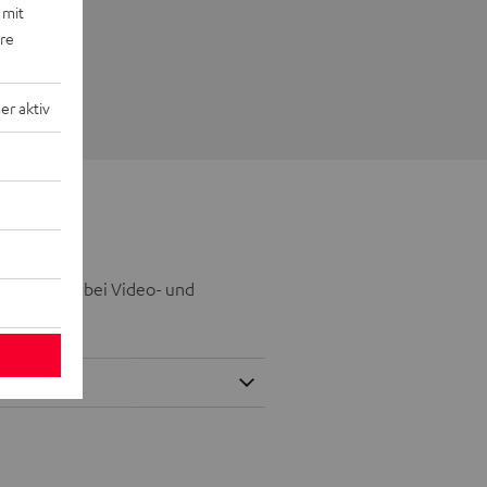
 mit
ere
r aktiv
achqualität bei Video- und
Podcasts.