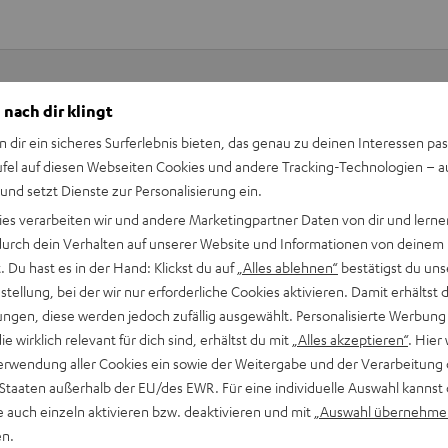
 nach dir klingt
Keinen Store in der Nähe? Kein Problem,
n dir ein sicheres Surferlebnis bieten, das genau zu deinen Interessen pas
beratung
beraten dich auch persönlich am Telefo
ufel auf diesen Webseiten Cookies und andere Tracking-Technologien – 
Hier Termin buchen
 und setzt Dienste zur Personalisierung ein.
ies verarbeiten wir und andere Marketingpartner Daten von dir und lernen
- durch dein Verhalten auf unserer Website und Informationen von deinem
 Du hast es in der Hand: Klickst du auf
„Alles ablehnen“
bestätigst du uns
tellung, bei der wir nur erforderliche Cookies aktivieren. Damit erhältst 
ngen, diese werden jedoch zufällig ausgewählt. Personalisierte Werbung
die wirklich relevant für dich sind, erhältst du mit
„Alles akzeptieren“
. Hier 
erwendung aller Cookies ein sowie der Weitergabe und der Verarbeitung 
 Staaten außerhalb der EU/des EWR. Für eine individuelle Auswahl kannst 
e auch einzeln aktivieren bzw. deaktivieren und mit
„Auswahl übernehme
en.